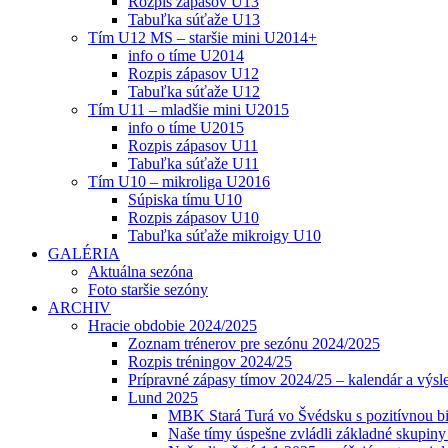
Rozpis zápasov U13
Tabuľka súťaže U13
Tím U12 MS – staršie mini U2014+
info o tíme U2014
Rozpis zápasov U12
Tabuľka súťaže U12
Tím U11 – mladšie mini U2015
info o tíme U2015
Rozpis zápasov U11
Tabuľka súťaže U11
Tím U10 – mikroliga U2016
Súpiska tímu U10
Rozpis zápasov U10
Tabuľka súťaže mikroigy U10
GALÉRIA
Aktuálna sezóna
Foto staršie sezóny
ARCHIV
Hracie obdobie 2024/2025
Zoznam trénerov pre sezónu 2024/2025
Rozpis tréningov 2024/25
Prípravné zápasy tímov 2024/25 – kalendár a výsl
Lund 2025
MBK Stará Turá vo Švédsku s pozitívnou bi
Naše tímy úspešne zvládli základné skupin