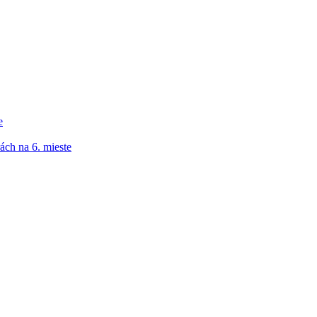
e
ách na 6. mieste