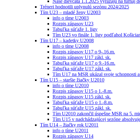
Naše dievčatá 1.1.2025 vyrážajú na turnaj 
Tréneri hodnotili uplynulú sezónu 2024/2025
Tím U23 – mladé ženy U2003
info o tíme U2003
Rozpis zápasov U23
Tabuľka súťaže 1. ligy
Tím U23 vo finále 1. ligy podľahol Košici
Tím U17 – kadetky U2008
info o tíme U2008
Rozpis zápasov U17 o 9-.16.m.
Rozpis zápasov U17 zákl. sk.
Tabuľka súťaže U17 o 9.-16.m.
Tabuľka súťaže U17 zákl. sk.
Tím U17 na MSR ukázal svoje schopnosti a z
Tím U15 – staršie žiačky U2010
info o tíme U2010
Rozpis zápasov U15 o 1.-8.m.
Rozpis zápasov U15 zákl. sk.
Tabuľka súťaže U15 o 1.-8.m.
Tabuľka súťaže U15 zákl. sk.
Tím U2010 zakončil úspešne MSR na 5. mi
Tím U15 v nadchádzajúcej sezóne absolvu
Tím U14 – žiačky rok U2011
info o tíme U2011
Rozpis zápasov U14