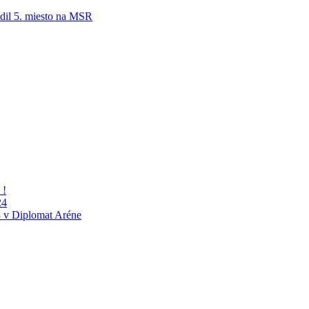
adil 5. miesto na MSR
 !
24
 v Diplomat Aréne