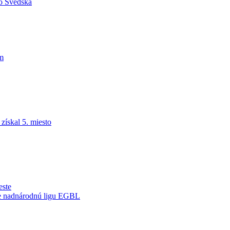
do Švédska
am
ískal 5. miesto
este
je nadnárodnú ligu EGBL