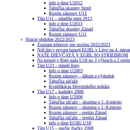
info o tíme U2012
Tabuľka skupiny Stred
Rozpis zápasov U12
Tím U11 – mladšie mini 2013
info o tíme U2013
Tabuľka skupiny Západ
Rozpis zápasov U11
Hracie obdobie 2022/2023
Zoznam trénerov pre sezónu 2022/2023
Náš tím v prvom turnaji EGBL v Litve na 4. miest
NAŠE DIEVČATÁ V EGBL SO STRIEBROM
Na turnaji v Rige naša U18 po 3 výhrach a 2 prehr
Tím U23 – mladé ženy
Info o tíme U2003
Rozpis zápasov – dátum a výsledok
Tabuľka súťaže
Kvalifikácia Slovenského pohára
Tím U17 – kadetky 2006
Info o tíme U2006
Tabuľka súťaže – skupina o 1.-8.miesto
Rozpis zápasov – skupina o 1.-8.miesto
Rozpis zápasov – región Západ
Tabuľka súťaže – región Západ
info o tíme EGBL U18
Tím U15 – staršie žiačky 2008