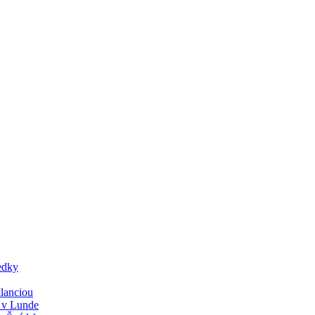
edky
lanciou
y v Lunde