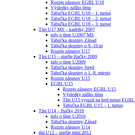
Rozpis zápasov EGBL U18
Výsledky nášho tímu
Tabuľka EGBL U18 – 1. turnaj
Tabuľka EGBL U18 – 2. turnaj
Tabuľka EGBL U18 – 3. turnaj
Tím U17 MS – kadetky 2007
info o tíme U2007 MS
Tabuľka skupiny Západ
Tabuľka skupiny o 9.-16.m
Rozpis zápasov U17
Tím U15 – staršie žiačky 2009
info o tíme U2009
Tabuľka skupiny Stred
Tabuľka skupiny o 1.-8. miesto
Rozpis zápasov U15
EGBL U15
Rozpis zápasov EGBL U15
Výsledky nášho tímu
Tím U15 vyrazil na tretí turnaj EGBL
Tabuľka EGBL U15 – 1. turnaj
Tím U14 – žiačky 2010
info o tíme U2010
Tabuľka skupiny Západ
Rozpis zápasov U14
tím U12 – staršie mini 2012