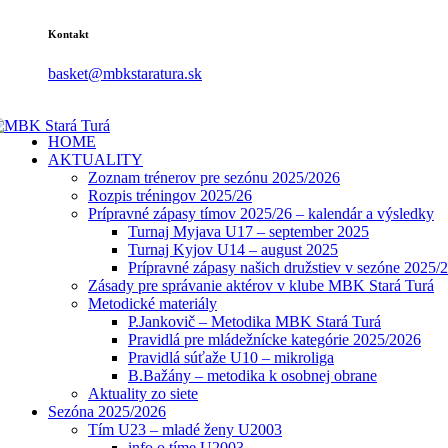
Kontakt
basket@mbkstaratura.sk
HOME
AKTUALITY
Zoznam trénerov pre sezónu 2025/2026
Rozpis tréningov 2025/26
Prípravné zápasy tímov 2025/26 – kalendár a výsledky
Turnaj Myjava U17 – september 2025
Turnaj Kyjov U14 – august 2025
Prípravné zápasy našich družstiev v sezóne 2025/
Zásady pre správanie aktérov v klube MBK Stará Turá
Metodické materiály
P.Jankovič – Metodika MBK Stará Turá
Pravidlá pre mládežnícke kategórie 2025/2026
Pravidlá súťaže U10 – mikroliga
B.Bažány – metodika k osobnej obrane
Aktuality zo siete
Sezóna 2025/2026
Tím U23 – mladé ženy U2003
info o tíme U2003