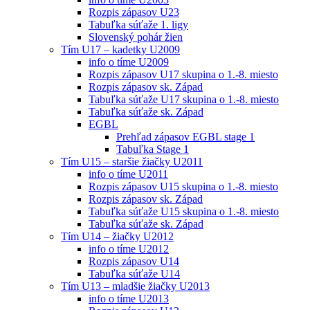
Rozpis zápasov U23
Tabuľka súťaže 1. ligy
Slovenský pohár žien
Tím U17 – kadetky U2009
info o tíme U2009
Rozpis zápasov U17 skupina o 1.-8. miesto
Rozpis zápasov sk. Západ
Tabuľka súťaže U17 skupina o 1.-8. miesto
Tabuľka súťaže sk. Západ
EGBL
Prehľad zápasov EGBL stage 1
Tabuľka Stage 1
Tím U15 – staršie žiačky U2011
info o tíme U2011
Rozpis zápasov U15 skupina o 1.-8. miesto
Rozpis zápasov sk. Západ
Tabuľka súťaže U15 skupina o 1.-8. miesto
Tabuľka súťaže sk. Západ
Tím U14 – žiačky U2012
info o tíme U2012
Rozpis zápasov U14
Tabuľka súťaže U14
Tím U13 – mladšie žiačky U2013
info o tíme U2013