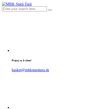
Pripoj sa k tímu!
basket@mbkstaratura.sk