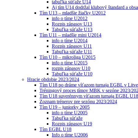
tabuľka súťaže U14
Aj tím U14 dodržal klubový štandard a obs
Tím U13 – mladšie žiačky U2012
info o tíme U2012
Rozpis zápasov U13
Tabuľka súťaže U13
Tím U11 – mladšie mini U2014
info o tíme U2014
Rozpis zápasov U11
Tabuľka súťaže U11
Tím U10 – mikroliga U2015
info o tíme U2015
rozpis zápasov U10
Tabuľka súťaže U10
Hracie obdobie 2023/2024
Tím U18 po dráme víťazom turnaja EGBL v Litve
Tréningový proces tímov MBK v sezóne 2023/20
Tím U18 suverénnym víťazom turnaja EGBL U18
Zoznam trénerov pre sezónu 2023/2024
Tím U19 – juniorky 2005
info o tíme U2005
Tabuľka súťaže
Rozpis zápasov U19
Tím EGBL U18
Info o tíme U2006