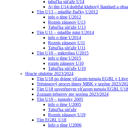
tabuľka súťaže U14
Aj tím U14 dodržal klubový štandard a obs
Tím U13 – mladšie žiačky U2012
info o tíme U2012
Rozpis zápasov U13
Tabuľka súťaže U13
Tím U11 – mladšie mini U2014
info o tíme U2014
Rozpis zápasov U11
Tabuľka súťaže U11
Tím U10 – mikroliga U2015
info o tíme U2015
rozpis zápasov U10
Tabuľka súťaže U10
Hracie obdobie 2023/2024
Tím U18 po dráme víťazom turnaja EGBL v Litve
Tréningový proces tímov MBK v sezóne 2023/20
Tím U18 suverénnym víťazom turnaja EGBL U18
Zoznam trénerov pre sezónu 2023/2024
Tím U19 – juniorky 2005
info o tíme U2005
Tabuľka súťaže
Rozpis zápasov U19
Tím EGBL U18
Info o tíme U2006