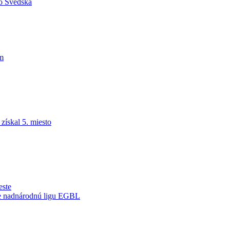
do Švédska
am
ískal 5. miesto
este
je nadnárodnú ligu EGBL