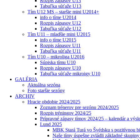
Rozpis zápasov U13
Tabuľka súťaže U13
Tím U12 MS – staršie mini U2014+
info o tíme U2014
Rozpis zápasov U12
Tabuľka súťaže U12
Tím U11 – mladšie mini U2015
info o tíme U2015
Rozpis zápasov U11
Tabuľka súťaže U11
Tím U10 – mikroliga U2016
Súpiska tímu U10
Rozpis zápasov U10
Tabuľka súťaže mikroigy U10
GALÉRIA
Aktuálna sezóna
Foto staršie sezóny
ARCHIV
Hracie obdobie 2024/2025
Zoznam trénerov pre sezónu 2024/2025
Rozpis tréningov 2024/25
Prípravné zápasy tímov 2024/25 – kalendár a výsl
Lund 2025
MBK Stará Turá vo Švédsku s pozitívnou bi
Naše tímy úspešne zvládli základné skupin