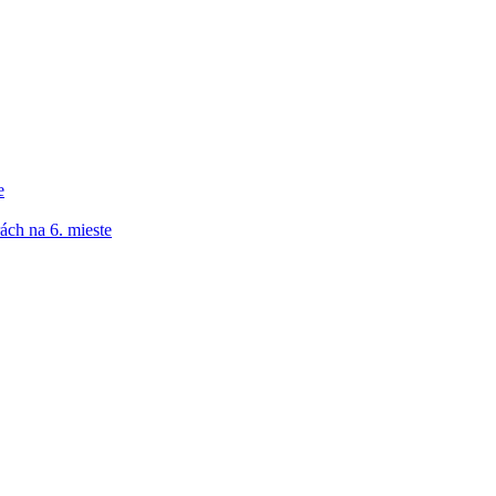
e
ách na 6. mieste