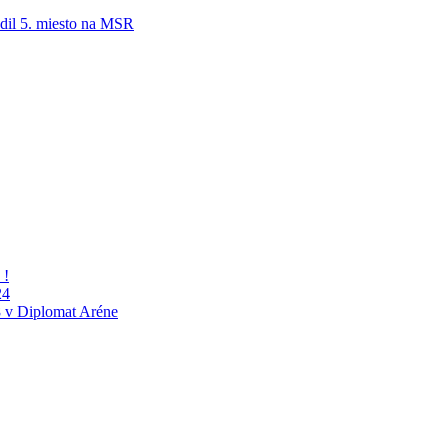
adil 5. miesto na MSR
 !
24
 v Diplomat Aréne