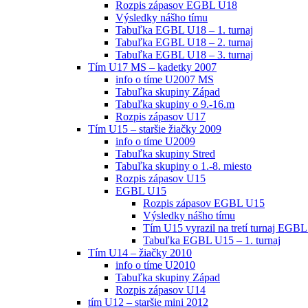
Rozpis zápasov EGBL U18
Výsledky nášho tímu
Tabuľka EGBL U18 – 1. turnaj
Tabuľka EGBL U18 – 2. turnaj
Tabuľka EGBL U18 – 3. turnaj
Tím U17 MS – kadetky 2007
info o tíme U2007 MS
Tabuľka skupiny Západ
Tabuľka skupiny o 9.-16.m
Rozpis zápasov U17
Tím U15 – staršie žiačky 2009
info o tíme U2009
Tabuľka skupiny Stred
Tabuľka skupiny o 1.-8. miesto
Rozpis zápasov U15
EGBL U15
Rozpis zápasov EGBL U15
Výsledky nášho tímu
Tím U15 vyrazil na tretí turnaj EGBL
Tabuľka EGBL U15 – 1. turnaj
Tím U14 – žiačky 2010
info o tíme U2010
Tabuľka skupiny Západ
Rozpis zápasov U14
tím U12 – staršie mini 2012