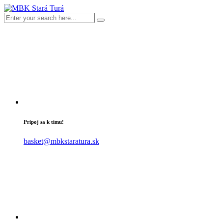
Pripoj sa k tímu!
basket@mbkstaratura.sk