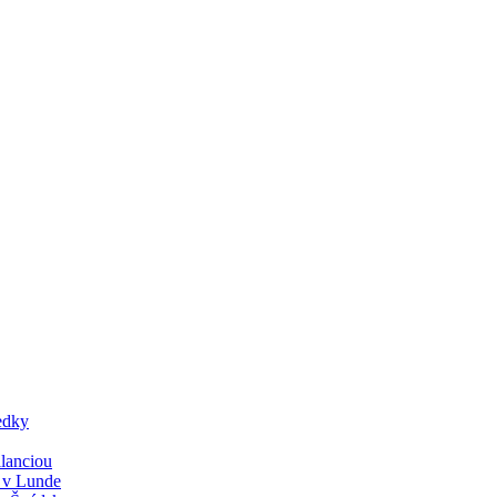
edky
lanciou
y v Lunde