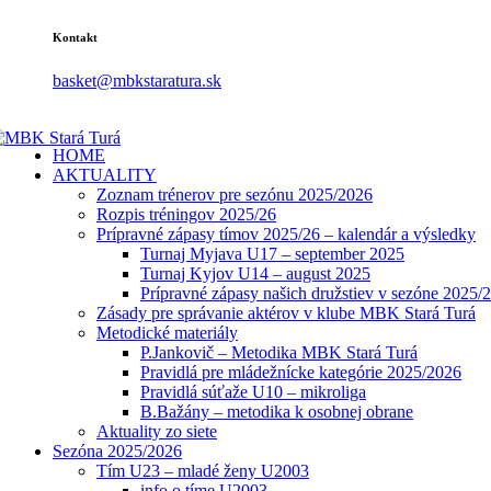
Kontakt
basket@mbkstaratura.sk
HOME
AKTUALITY
Zoznam trénerov pre sezónu 2025/2026
Rozpis tréningov 2025/26
Prípravné zápasy tímov 2025/26 – kalendár a výsledky
Turnaj Myjava U17 – september 2025
Turnaj Kyjov U14 – august 2025
Prípravné zápasy našich družstiev v sezóne 2025/
Zásady pre správanie aktérov v klube MBK Stará Turá
Metodické materiály
P.Jankovič – Metodika MBK Stará Turá
Pravidlá pre mládežnícke kategórie 2025/2026
Pravidlá súťaže U10 – mikroliga
B.Bažány – metodika k osobnej obrane
Aktuality zo siete
Sezóna 2025/2026
Tím U23 – mladé ženy U2003
info o tíme U2003