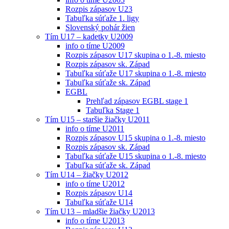
Rozpis zápasov U23
Tabuľka súťaže 1. ligy
Slovenský pohár žien
Tím U17 – kadetky U2009
info o tíme U2009
Rozpis zápasov U17 skupina o 1.-8. miesto
Rozpis zápasov sk. Západ
Tabuľka súťaže U17 skupina o 1.-8. miesto
Tabuľka súťaže sk. Západ
EGBL
Prehľad zápasov EGBL stage 1
Tabuľka Stage 1
Tím U15 – staršie žiačky U2011
info o tíme U2011
Rozpis zápasov U15 skupina o 1.-8. miesto
Rozpis zápasov sk. Západ
Tabuľka súťaže U15 skupina o 1.-8. miesto
Tabuľka súťaže sk. Západ
Tím U14 – žiačky U2012
info o tíme U2012
Rozpis zápasov U14
Tabuľka súťaže U14
Tím U13 – mladšie žiačky U2013
info o tíme U2013