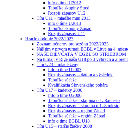
info o tíme U2012
Tabuľka skupiny Stred
Rozpis zápasov U12
Tím U11 – mladšie mini 2013
info o tíme U2013
Tabuľka skupiny Západ
Rozpis zápasov U11
Hracie obdobie 2022/2023
Zoznam trénerov pre sezónu 2022/2023
Náš tím v prvom turnaji EGBL v Litve na 4. miest
NAŠE DIEVČATÁ V EGBL SO STRIEBROM
Na turnaji v Rige naša U18 po 3 výhrach a 2 prehr
Tím U23 – mladé ženy
Info o tíme U2003
Rozpis zápasov – dátum a výsledok
Tabuľka súťaže
Kvalifikácia Slovenského pohára
Tím U17 – kadetky 2006
Info o tíme U2006
Tabuľka súťaže – skupina o 1.-8.miesto
Rozpis zápasov – skupina o 1.-8.miesto
Rozpis zápasov – región Západ
Tabuľka súťaže – región Západ
info o tíme EGBL U18
Tím U15 – staršie žiačky 2008