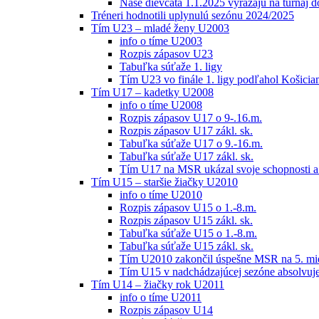
Naše dievčatá 1.1.2025 vyrážajú na turnaj 
Tréneri hodnotili uplynulú sezónu 2024/2025
Tím U23 – mladé ženy U2003
info o tíme U2003
Rozpis zápasov U23
Tabuľka súťaže 1. ligy
Tím U23 vo finále 1. ligy podľahol Košici
Tím U17 – kadetky U2008
info o tíme U2008
Rozpis zápasov U17 o 9-.16.m.
Rozpis zápasov U17 zákl. sk.
Tabuľka súťaže U17 o 9.-16.m.
Tabuľka súťaže U17 zákl. sk.
Tím U17 na MSR ukázal svoje schopnosti a z
Tím U15 – staršie žiačky U2010
info o tíme U2010
Rozpis zápasov U15 o 1.-8.m.
Rozpis zápasov U15 zákl. sk.
Tabuľka súťaže U15 o 1.-8.m.
Tabuľka súťaže U15 zákl. sk.
Tím U2010 zakončil úspešne MSR na 5. mi
Tím U15 v nadchádzajúcej sezóne absolvu
Tím U14 – žiačky rok U2011
info o tíme U2011
Rozpis zápasov U14