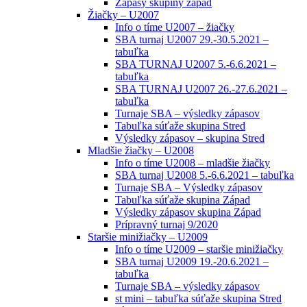
Zápasy skupiny západ
Žiačky – U2007
Info o tíme U2007 – žiačky
SBA turnaj U2007 29.-30.5.2021 –
tabuľka
SBA TURNAJ U2007 5.-6.6.2021 –
tabuľka
SBA TURNAJ U2007 26.-27.6.2021 –
tabuľka
Turnaje SBA – výsledky zápasov
Tabuľka súťaže skupina Stred
Výsledky zápasov – skupina Stred
Mladšie žiačky – U2008
Info o tíme U2008 – mladšie žiačky
SBA turnaj U2008 5.-6.6.2021 – tabuľka
Turnaje SBA – Výsledky zápasov
Tabuľka súťaže skupina Západ
Výsledky zápasov skupina Západ
Prípravný turnaj 9/2020
Staršie minižiačky – U2009
Info o tíme U2009 – staršie minižiačky
SBA turnaj U2009 19.-20.6.2021 –
tabuľka
Turnaje SBA – výsledky zápasov
st mini – tabuľka súťaže skupina Stred