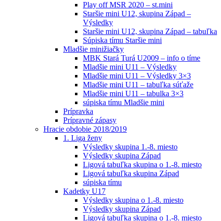
Play off MSR 2020 – st.mini
Staršie mini U12, skupina Západ –
Výsledky
Staršie mini U12, skupina Západ – tabuľka
Súpiska tímu Staršie mini
Mladšie minižiačky
MBK Stará Turá U2009 – info o tíme
Mladšie mini U11 – Výsledky
Mladšie mini U11 – Výsledky 3×3
Mladšie mini U11 – tabuľka súťaže
Mladšie mini U11 – tabulka 3×3
súpiska tímu Mladšie mini
Prípravka
Prípravné zápasy
Hracie obdobie 2018/2019
1. Liga ženy
Výsledky skupina 1.-8. miesto
Výsledky skupina Západ
Ligová tabuľka skupina o 1.-8. miesto
Ligová tabuľka skupina Západ
súpiska tímu
Kadetky U17
Výsledky skupina o 1.-8. miesto
Výsledky skupina Západ
Ligová tabuľka skupina o 1.-8. miesto