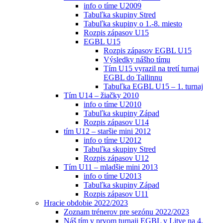
info o tíme U2009
Tabuľka skupiny Stred
Tabuľka skupiny o 1.-8. miesto
Rozpis zápasov U15
EGBL U15
Rozpis zápasov EGBL U15
Výsledky nášho tímu
Tím U15 vyrazil na tretí turnaj
EGBL do Tallinnu
Tabuľka EGBL U15 – 1. turnaj
Tím U14 – žiačky 2010
info o tíme U2010
Tabuľka skupiny Západ
Rozpis zápasov U14
tím U12 – staršie mini 2012
info o tíme U2012
Tabuľka skupiny Stred
Rozpis zápasov U12
Tím U11 – mladšie mini 2013
info o tíme U2013
Tabuľka skupiny Západ
Rozpis zápasov U11
Hracie obdobie 2022/2023
Zoznam trénerov pre sezónu 2022/2023
Náš tím v prvom turnaji EGBL v Litve na 4.