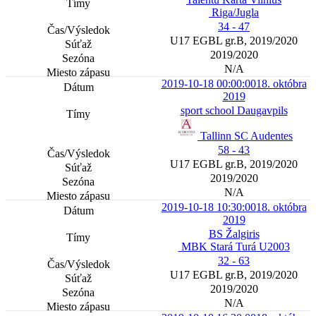
Riga/Jugla
34 - 47
U17 EGBL gr.B, 2019/2020
2019/2020
N/A
2019-10-18 00:00:00
18. októbra
2019
sport school Daugavpils
Tallinn SC Audentes
58 - 43
U17 EGBL gr.B, 2019/2020
2019/2020
N/A
2019-10-18 10:30:00
18. októbra
2019
BS Žalgiris
MBK Stará Turá U2003
32 - 63
U17 EGBL gr.B, 2019/2020
2019/2020
N/A