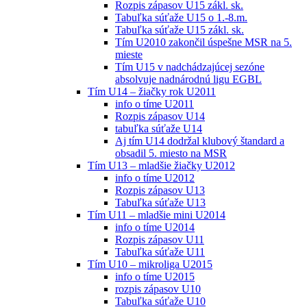
Rozpis zápasov U15 zákl. sk.
Tabuľka súťaže U15 o 1.-8.m.
Tabuľka súťaže U15 zákl. sk.
Tím U2010 zakončil úspešne MSR na 5.
mieste
Tím U15 v nadchádzajúcej sezóne
absolvuje nadnárodnú ligu EGBL
Tím U14 – žiačky rok U2011
info o tíme U2011
Rozpis zápasov U14
tabuľka súťaže U14
Aj tím U14 dodržal klubový štandard a
obsadil 5. miesto na MSR
Tím U13 – mladšie žiačky U2012
info o tíme U2012
Rozpis zápasov U13
Tabuľka súťaže U13
Tím U11 – mladšie mini U2014
info o tíme U2014
Rozpis zápasov U11
Tabuľka súťaže U11
Tím U10 – mikroliga U2015
info o tíme U2015
rozpis zápasov U10
Tabuľka súťaže U10