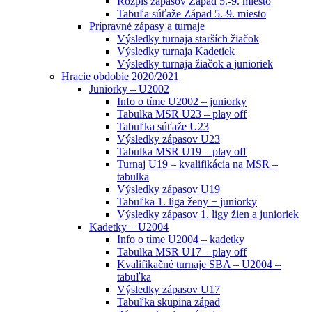
Rozpis zápasov Západ 5.-9. miesto
Tabuľa súťaže Západ 5.-9. miesto
Prípravné zápasy a turnaje
Výsledky turnaja starších žiačok
Výsledky turnaja Kadetiek
Výsledky turnaja žiačok a junioriek
Hracie obdobie 2020/2021
Juniorky – U2002
Info o tíme U2002 – juniorky
Tabulka MSR U23 – play off
Tabuľka súťaže U23
Výsledky zápasov U23
Tabulka MSR U19 – play off
Turnaj U19 – kvalifikácia na MSR –
tabulka
Výsledky zápasov U19
Tabuľka 1. liga ženy + juniorky
Výsledky zápasov 1. ligy žien a junioriek
Kadetky – U2004
Info o tíme U2004 – kadetky
Tabulka MSR U17 – play off
Kvalifikačné turnaje SBA – U2004 –
tabuľka
Výsledky zápasov U17
Tabuľka skupina západ