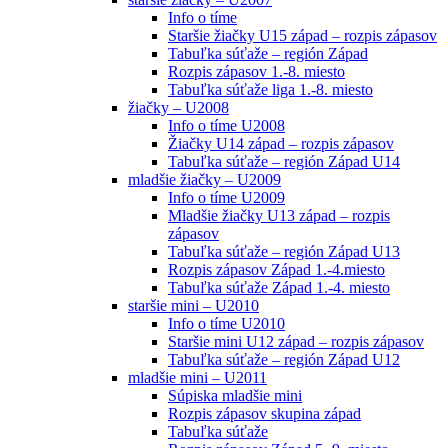
Info o tíme
Staršie žiačky U15 západ – rozpis zápasov
Tabuľka súťaže – región Západ
Rozpis zápasov 1.-8. miesto
Tabuľka súťaže liga 1.-8. miesto
žiačky – U2008
Info o tíme U2008
Žiačky U14 západ – rozpis zápasov
Tabuľka súťaže – región Západ U14
mladšie žiačky – U2009
Info o tíme U2009
Mladšie žiačky U13 západ – rozpis
zápasov
Tabuľka súťaže – región Západ U13
Rozpis zápasov Západ 1.-4.miesto
Tabuľka súťaže Západ 1.-4. miesto
staršie mini – U2010
Info o tíme U2010
Staršie mini U12 západ – rozpis zápasov
Tabuľka súťaže – región Západ U12
mladšie mini – U2011
Súpiska mladšie mini
Rozpis zápasov skupina západ
Tabuľka súťaže