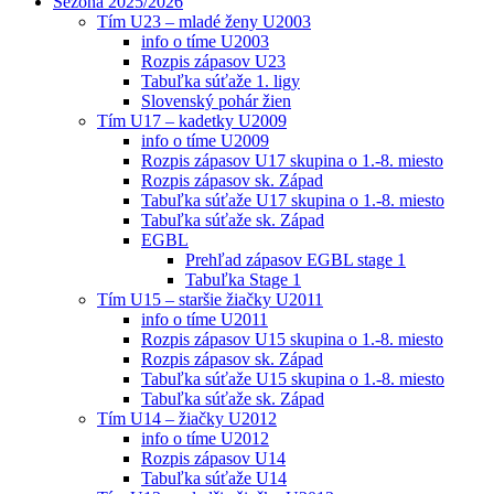
Sezóna 2025/2026
Tím U23 – mladé ženy U2003
info o tíme U2003
Rozpis zápasov U23
Tabuľka súťaže 1. ligy
Slovenský pohár žien
Tím U17 – kadetky U2009
info o tíme U2009
Rozpis zápasov U17 skupina o 1.-8. miesto
Rozpis zápasov sk. Západ
Tabuľka súťaže U17 skupina o 1.-8. miesto
Tabuľka súťaže sk. Západ
EGBL
Prehľad zápasov EGBL stage 1
Tabuľka Stage 1
Tím U15 – staršie žiačky U2011
info o tíme U2011
Rozpis zápasov U15 skupina o 1.-8. miesto
Rozpis zápasov sk. Západ
Tabuľka súťaže U15 skupina o 1.-8. miesto
Tabuľka súťaže sk. Západ
Tím U14 – žiačky U2012
info o tíme U2012
Rozpis zápasov U14
Tabuľka súťaže U14