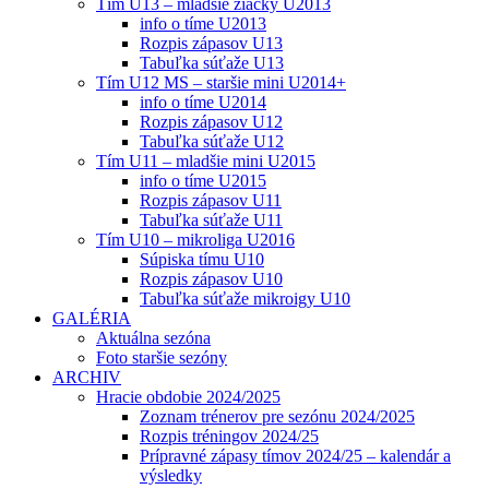
Tím U13 – mladšie žiačky U2013
info o tíme U2013
Rozpis zápasov U13
Tabuľka súťaže U13
Tím U12 MS – staršie mini U2014+
info o tíme U2014
Rozpis zápasov U12
Tabuľka súťaže U12
Tím U11 – mladšie mini U2015
info o tíme U2015
Rozpis zápasov U11
Tabuľka súťaže U11
Tím U10 – mikroliga U2016
Súpiska tímu U10
Rozpis zápasov U10
Tabuľka súťaže mikroigy U10
GALÉRIA
Aktuálna sezóna
Foto staršie sezóny
ARCHIV
Hracie obdobie 2024/2025
Zoznam trénerov pre sezónu 2024/2025
Rozpis tréningov 2024/25
Prípravné zápasy tímov 2024/25 – kalendár a
výsledky