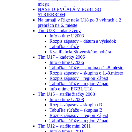
mieste
NAŠE DIEVČATÁ V EGBL SO
STRIEBROM
Na turnaji v Rige naša U18 po 3 výhrach a 2
prehrách na 6. mieste
Tím U23 – mladé ženy
Info o tíme U2003
Rozpis zápasov – dátum a výsledok
Tabuľka súťaže
Kvalifikácia Slovenského pohára
Tím U17 – kadetky 2006
Info o tíme U2006
Tabuľka súťaže – skupina o 1.-8.miesto
Rozpis zápasov – skupina o 1.-8.miesto
Rozpis zápasov – región Západ
Tabuľka súťaže – región Západ
info o tíme EGBL U18
Tím U15 – staršie žiačky 2008
Info o tíme U2008
Rozpis zápasov – skupina B
Tabuľka súťaže – skupina B
Rozpis zápasov – región Západ
Tabuľka súťaže – región Západ
Tím U12 – staršie mini 2011
Info o tíme U2011