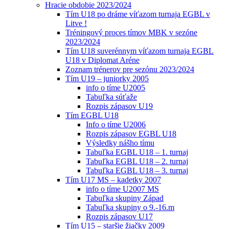
Hracie obdobie 2023/2024
Tím U18 po dráme víťazom turnaja EGBL v
Litve !
Tréningový proces tímov MBK v sezóne
2023/2024
Tím U18 suverénnym víťazom turnaja EGBL
U18 v Diplomat Aréne
Zoznam trénerov pre sezónu 2023/2024
Tím U19 – juniorky 2005
info o tíme U2005
Tabuľka súťaže
Rozpis zápasov U19
Tím EGBL U18
Info o tíme U2006
Rozpis zápasov EGBL U18
Výsledky nášho tímu
Tabuľka EGBL U18 – 1. turnaj
Tabuľka EGBL U18 – 2. turnaj
Tabuľka EGBL U18 – 3. turnaj
Tím U17 MS – kadetky 2007
info o tíme U2007 MS
Tabuľka skupiny Západ
Tabuľka skupiny o 9.-16.m
Rozpis zápasov U17
Tím U15 – staršie žiačky 2009