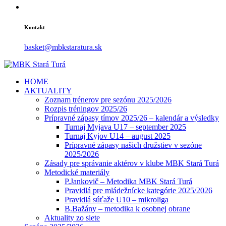
Kontakt
basket@mbkstaratura.sk
HOME
AKTUALITY
Zoznam trénerov pre sezónu 2025/2026
Rozpis tréningov 2025/26
Prípravné zápasy tímov 2025/26 – kalendár a výsledky
Turnaj Myjava U17 – september 2025
Turnaj Kyjov U14 – august 2025
Prípravné zápasy našich družstiev v sezóne
2025/2026
Zásady pre správanie aktérov v klube MBK Stará Turá
Metodické materiály
P.Jankovič – Metodika MBK Stará Turá
Pravidlá pre mládežnícke kategórie 2025/2026
Pravidlá súťaže U10 – mikroliga
B.Bažány – metodika k osobnej obrane
Aktuality zo siete