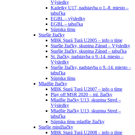
Výsledky
Kadetky U17, nadstavba o 1.-8. miesto –
tabuľka
EGBL – výsledky
EGBL – tabuľka
Súpiska tímu
Staršie žiačky
MBK Stará Turá U2005 – info o tíme
Staršie žiačky, skupina Západ – Výsledky
Staršie žiačky, skupina Západ – tabuľka
St. žiačky, nadstavba o 9.-14. miesto –
Výsledky
Staršie žiačky, nadstavba o 9.-14. miesto –
tabuľka
Súpiska tímu
Mladšie žiačky
MBK Stará Turá U2007 – info o tíme
Play off MSR 2020 – ml. žiačky
Mladšie žiačky U13, skupina Stred –
Výsledky
Mladšie žiačky U13, skupina Stred –
tabuľka
Súpiska tímu mladšie žiačky
Staršie minižiačky
MBK Stará Turá U2008 – info o tíme