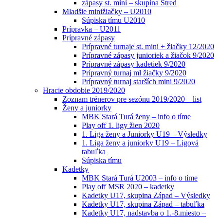
zápasy st. mini – skupina Stred
Mladšie minižiačky – U2010
Súpiska tímu U2010
Prípravka – U2011
Prípravné zápasy
Prípravné turnaje st. mini + žiačky 12/2020
Prípravné zápasy junioriek a žiačok 9/2020
Prípravné zápasy kadetiek 9/2020
Prípravný turnaj ml žiačky 9/2020
Prípravný turnaj starších mini 9/2020
Hracie obdobie 2019/2020
Zoznam trénerov pre sezónu 2019/2020 – list
Ženy a juniorky
MBK Stará Turá ženy – info o tíme
Play off 1. ligy žien 2020
1. Liga ženy a Juniorky U19 – Výsledky
1. Liga ženy a juniorky U19 – Ligová
tabuľka
Súpiska tímu
Kadetky
MBK Stará Turá U2003 – info o tíme
Play off MSR 2020 – kadetky
Kadetky U17, skupina Západ – Výsledky
Kadetky U17, skupina Západ – tabuľka
Kadetky U17, nadstavba o 1.-8.miesto –