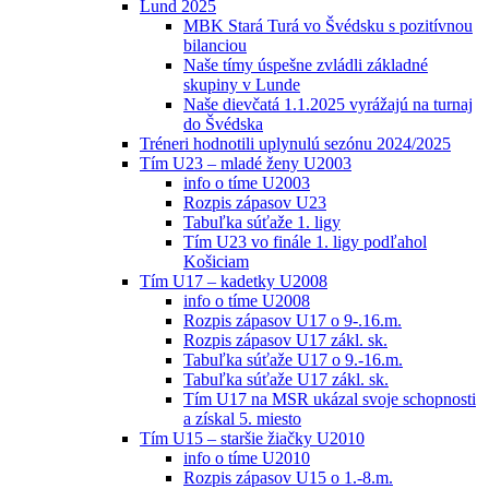
Lund 2025
MBK Stará Turá vo Švédsku s pozitívnou
bilanciou
Naše tímy úspešne zvládli základné
skupiny v Lunde
Naše dievčatá 1.1.2025 vyrážajú na turnaj
do Švédska
Tréneri hodnotili uplynulú sezónu 2024/2025
Tím U23 – mladé ženy U2003
info o tíme U2003
Rozpis zápasov U23
Tabuľka súťaže 1. ligy
Tím U23 vo finále 1. ligy podľahol
Košiciam
Tím U17 – kadetky U2008
info o tíme U2008
Rozpis zápasov U17 o 9-.16.m.
Rozpis zápasov U17 zákl. sk.
Tabuľka súťaže U17 o 9.-16.m.
Tabuľka súťaže U17 zákl. sk.
Tím U17 na MSR ukázal svoje schopnosti
a získal 5. miesto
Tím U15 – staršie žiačky U2010
info o tíme U2010
Rozpis zápasov U15 o 1.-8.m.