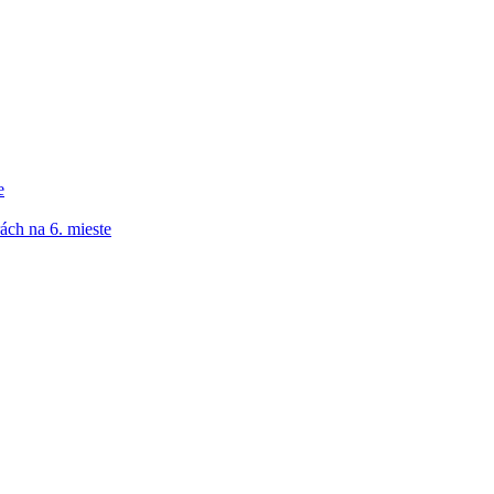
e
ách na 6. mieste