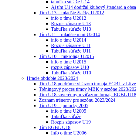
tabuľka súťaže U14
Aj tím U14 dodržal klubový štandard a obs
Tím U13 – mladšie žiačky U2012
info o tíme U2012
Rozpis zápasov U13
Tabuľka súťaže U13
Tím U11 – mladšie mini U2014
info o tíme U2014
Rozpis zápasov U11
Tabuľka súťaže U11
Tím U10 – mikroliga U2015
info o tíme U2015
rozpis zápasov U10
Tabuľka súťaže U10
Hracie obdobie 2023/2024
Tím U18 po dráme víťazom turnaja EGBL v Litve
Tréningový proces tímov MBK v sezóne 2023/20
Tím U18 suverénnym víťazom turnaja EGBL U18
Zoznam trénerov pre sezónu 2023/2024
Tím U19 – juniorky 2005
info o tíme U2005
Tabuľka súťaže
Rozpis zápasov U19
Tím EGBL U18
Info o tíme U2006