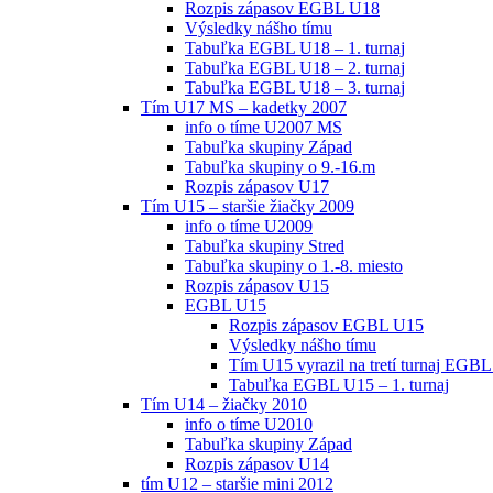
Rozpis zápasov EGBL U18
Výsledky nášho tímu
Tabuľka EGBL U18 – 1. turnaj
Tabuľka EGBL U18 – 2. turnaj
Tabuľka EGBL U18 – 3. turnaj
Tím U17 MS – kadetky 2007
info o tíme U2007 MS
Tabuľka skupiny Západ
Tabuľka skupiny o 9.-16.m
Rozpis zápasov U17
Tím U15 – staršie žiačky 2009
info o tíme U2009
Tabuľka skupiny Stred
Tabuľka skupiny o 1.-8. miesto
Rozpis zápasov U15
EGBL U15
Rozpis zápasov EGBL U15
Výsledky nášho tímu
Tím U15 vyrazil na tretí turnaj EGBL
Tabuľka EGBL U15 – 1. turnaj
Tím U14 – žiačky 2010
info o tíme U2010
Tabuľka skupiny Západ
Rozpis zápasov U14
tím U12 – staršie mini 2012