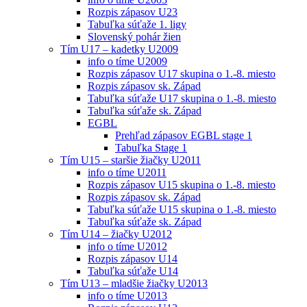
Rozpis zápasov U23
Tabuľka súťaže 1. ligy
Slovenský pohár žien
Tím U17 – kadetky U2009
info o tíme U2009
Rozpis zápasov U17 skupina o 1.-8. miesto
Rozpis zápasov sk. Západ
Tabuľka súťaže U17 skupina o 1.-8. miesto
Tabuľka súťaže sk. Západ
EGBL
Prehľad zápasov EGBL stage 1
Tabuľka Stage 1
Tím U15 – staršie žiačky U2011
info o tíme U2011
Rozpis zápasov U15 skupina o 1.-8. miesto
Rozpis zápasov sk. Západ
Tabuľka súťaže U15 skupina o 1.-8. miesto
Tabuľka súťaže sk. Západ
Tím U14 – žiačky U2012
info o tíme U2012
Rozpis zápasov U14
Tabuľka súťaže U14
Tím U13 – mladšie žiačky U2013
info o tíme U2013