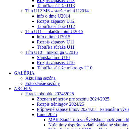
Rozpis zápasov U13
Tabuľka súťaže U13
Tím U12 MS – staršie mini U2014+
info o tíme U2014
Rozpis zápasov U12
Tabuľka súťaže U12
Tím U11 – mladšie mini U2015
info o tíme U2015
Rozpis zápasov U11
Tabuľka súťaže U11
Tím U10 – mikroliga U2016
Súpiska tímu U10
Rozpis zápasov U10
Tabuľka súťaže mikroigy U10
GALÉRIA
Aktuálna sezóna
Foto staršie sezóny
ARCHIV
Hracie obdobie 2024/2025
Zoznam trénerov pre sezónu 2024/2025
Rozpis tréningov 2024/25
Prípravné zápasy tímov 2024/25 – kalendár a výsl
Lund 2025
MBK Stará Turá vo Švédsku s pozitívnou bi
Naše tímy úspešne zvládli základné skupin