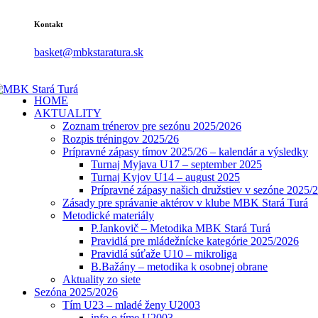
Kontakt
basket@mbkstaratura.sk
HOME
AKTUALITY
Zoznam trénerov pre sezónu 2025/2026
Rozpis tréningov 2025/26
Prípravné zápasy tímov 2025/26 – kalendár a výsledky
Turnaj Myjava U17 – september 2025
Turnaj Kyjov U14 – august 2025
Prípravné zápasy našich družstiev v sezóne 2025/
Zásady pre správanie aktérov v klube MBK Stará Turá
Metodické materiály
P.Jankovič – Metodika MBK Stará Turá
Pravidlá pre mládežnícke kategórie 2025/2026
Pravidlá súťaže U10 – mikroliga
B.Bažány – metodika k osobnej obrane
Aktuality zo siete
Sezóna 2025/2026
Tím U23 – mladé ženy U2003
info o tíme U2003