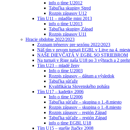
info o tíme U2012
Tabuľka skupiny Stred
Rozpis zápasov U12
Tím U11 – mladšie mini 2013
info o tíme U2013
Tabuľka skupiny Západ
Rozpis zápasov U11
Hracie obdobie 2022/2023
Zoznam trénerov pre sezónu 2022/2023
Náš tím v prvom turnaji EGBL v Litve na 4. miest
NAŠE DIEVČATÁ V EGBL SO STRIEBROM
Na turnaji v Rige naša U18 po 3 výhrach a 2 prehr
Tím U23 – mladé ženy
Info o tíme U2003
Rozpis zápasov – dátum a výsledok
Tabuľka súťaže
Kvalifikácia Slovenského pohára
Tím U17 – kadetky 2006
Info o tíme U2006
Tabuľka súťaže – skupina o 1.-8.miesto
Rozpis zápasov – skupina o 1.-8.miesto
Rozpis zápasov – región Západ
Tabuľka súťaže – región Západ
info o tíme EGBL U18
Tím U15 – staršie žiačky 2008