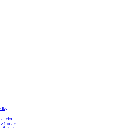
edky
lanciou
y v Lunde