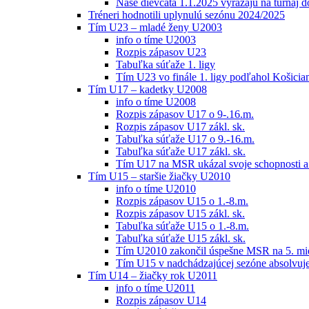
Naše dievčatá 1.1.2025 vyrážajú na turnaj 
Tréneri hodnotili uplynulú sezónu 2024/2025
Tím U23 – mladé ženy U2003
info o tíme U2003
Rozpis zápasov U23
Tabuľka súťaže 1. ligy
Tím U23 vo finále 1. ligy podľahol Košici
Tím U17 – kadetky U2008
info o tíme U2008
Rozpis zápasov U17 o 9-.16.m.
Rozpis zápasov U17 zákl. sk.
Tabuľka súťaže U17 o 9.-16.m.
Tabuľka súťaže U17 zákl. sk.
Tím U17 na MSR ukázal svoje schopnosti a z
Tím U15 – staršie žiačky U2010
info o tíme U2010
Rozpis zápasov U15 o 1.-8.m.
Rozpis zápasov U15 zákl. sk.
Tabuľka súťaže U15 o 1.-8.m.
Tabuľka súťaže U15 zákl. sk.
Tím U2010 zakončil úspešne MSR na 5. mi
Tím U15 v nadchádzajúcej sezóne absolvu
Tím U14 – žiačky rok U2011
info o tíme U2011
Rozpis zápasov U14