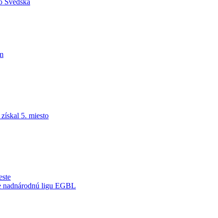
do Švédska
am
ískal 5. miesto
este
je nadnárodnú ligu EGBL