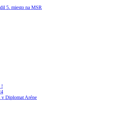
adil 5. miesto na MSR
 !
24
 v Diplomat Aréne