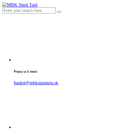
Pripoj sa k tímu!
basket@mbkstaratura.sk