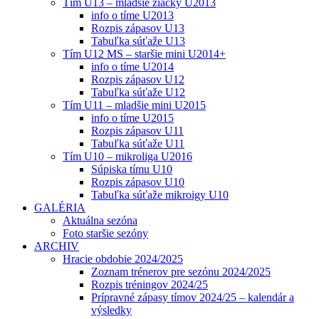
Tím U13 – mladšie žiačky U2013
info o tíme U2013
Rozpis zápasov U13
Tabuľka súťaže U13
Tím U12 MS – staršie mini U2014+
info o tíme U2014
Rozpis zápasov U12
Tabuľka súťaže U12
Tím U11 – mladšie mini U2015
info o tíme U2015
Rozpis zápasov U11
Tabuľka súťaže U11
Tím U10 – mikroliga U2016
Súpiska tímu U10
Rozpis zápasov U10
Tabuľka súťaže mikroigy U10
GALÉRIA
Aktuálna sezóna
Foto staršie sezóny
ARCHIV
Hracie obdobie 2024/2025
Zoznam trénerov pre sezónu 2024/2025
Rozpis tréningov 2024/25
Prípravné zápasy tímov 2024/25 – kalendár a
výsledky