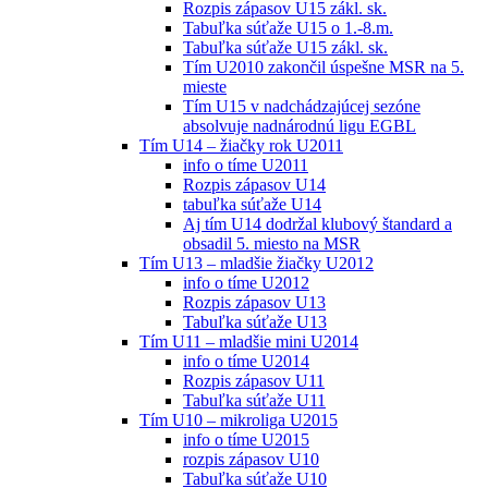
Rozpis zápasov U15 zákl. sk.
Tabuľka súťaže U15 o 1.-8.m.
Tabuľka súťaže U15 zákl. sk.
Tím U2010 zakončil úspešne MSR na 5.
mieste
Tím U15 v nadchádzajúcej sezóne
absolvuje nadnárodnú ligu EGBL
Tím U14 – žiačky rok U2011
info o tíme U2011
Rozpis zápasov U14
tabuľka súťaže U14
Aj tím U14 dodržal klubový štandard a
obsadil 5. miesto na MSR
Tím U13 – mladšie žiačky U2012
info o tíme U2012
Rozpis zápasov U13
Tabuľka súťaže U13
Tím U11 – mladšie mini U2014
info o tíme U2014
Rozpis zápasov U11
Tabuľka súťaže U11
Tím U10 – mikroliga U2015
info o tíme U2015
rozpis zápasov U10
Tabuľka súťaže U10