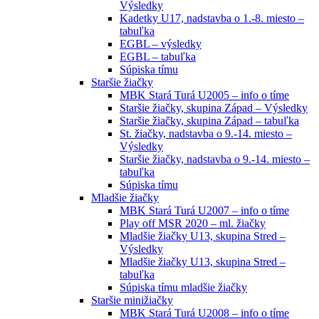
Výsledky
Kadetky U17, nadstavba o 1.-8. miesto –
tabuľka
EGBL – výsledky
EGBL – tabuľka
Súpiska tímu
Staršie žiačky
MBK Stará Turá U2005 – info o tíme
Staršie žiačky, skupina Západ – Výsledky
Staršie žiačky, skupina Západ – tabuľka
St. žiačky, nadstavba o 9.-14. miesto –
Výsledky
Staršie žiačky, nadstavba o 9.-14. miesto –
tabuľka
Súpiska tímu
Mladšie žiačky
MBK Stará Turá U2007 – info o tíme
Play off MSR 2020 – ml. žiačky
Mladšie žiačky U13, skupina Stred –
Výsledky
Mladšie žiačky U13, skupina Stred –
tabuľka
Súpiska tímu mladšie žiačky
Staršie minižiačky
MBK Stará Turá U2008 – info o tíme