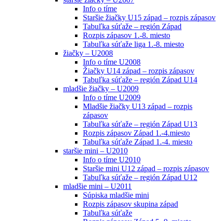
Info o tíme
Staršie žiačky U15 západ – rozpis zápasov
Tabuľka súťaže – región Západ
Rozpis zápasov 1.-8. miesto
Tabuľka súťaže liga 1.-8. miesto
žiačky – U2008
Info o tíme U2008
Žiačky U14 západ – rozpis zápasov
Tabuľka súťaže – región Západ U14
mladšie žiačky – U2009
Info o tíme U2009
Mladšie žiačky U13 západ – rozpis
zápasov
Tabuľka súťaže – región Západ U13
Rozpis zápasov Západ 1.-4.miesto
Tabuľka súťaže Západ 1.-4. miesto
staršie mini – U2010
Info o tíme U2010
Staršie mini U12 západ – rozpis zápasov
Tabuľka súťaže – región Západ U12
mladšie mini – U2011
Súpiska mladšie mini
Rozpis zápasov skupina západ
Tabuľka súťaže