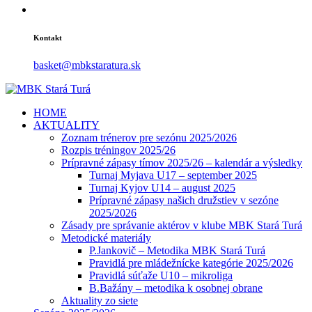
Kontakt
basket@mbkstaratura.sk
HOME
AKTUALITY
Zoznam trénerov pre sezónu 2025/2026
Rozpis tréningov 2025/26
Prípravné zápasy tímov 2025/26 – kalendár a výsledky
Turnaj Myjava U17 – september 2025
Turnaj Kyjov U14 – august 2025
Prípravné zápasy našich družstiev v sezóne
2025/2026
Zásady pre správanie aktérov v klube MBK Stará Turá
Metodické materiály
P.Jankovič – Metodika MBK Stará Turá
Pravidlá pre mládežnícke kategórie 2025/2026
Pravidlá súťaže U10 – mikroliga
B.Bažány – metodika k osobnej obrane
Aktuality zo siete