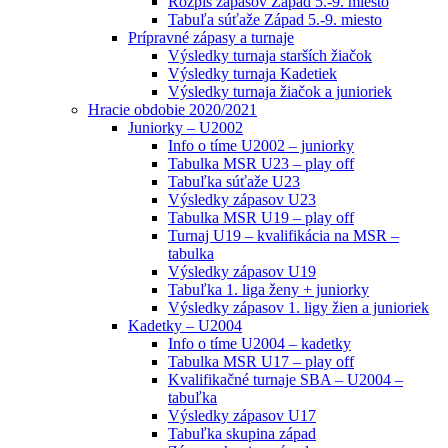
Rozpis zápasov Západ 5.-9. miesto
Tabuľa súťaže Západ 5.-9. miesto
Prípravné zápasy a turnaje
Výsledky turnaja starších žiačok
Výsledky turnaja Kadetiek
Výsledky turnaja žiačok a junioriek
Hracie obdobie 2020/2021
Juniorky – U2002
Info o tíme U2002 – juniorky
Tabulka MSR U23 – play off
Tabuľka súťaže U23
Výsledky zápasov U23
Tabulka MSR U19 – play off
Turnaj U19 – kvalifikácia na MSR –
tabulka
Výsledky zápasov U19
Tabuľka 1. liga ženy + juniorky
Výsledky zápasov 1. ligy žien a junioriek
Kadetky – U2004
Info o tíme U2004 – kadetky
Tabulka MSR U17 – play off
Kvalifikačné turnaje SBA – U2004 –
tabuľka
Výsledky zápasov U17
Tabuľka skupina západ