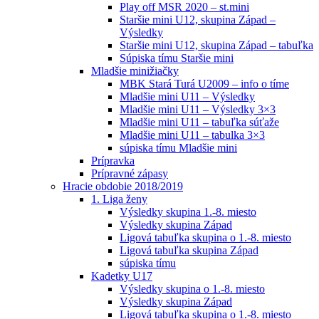
Play off MSR 2020 – st.mini
Staršie mini U12, skupina Západ –
Výsledky
Staršie mini U12, skupina Západ – tabuľka
Súpiska tímu Staršie mini
Mladšie minižiačky
MBK Stará Turá U2009 – info o tíme
Mladšie mini U11 – Výsledky
Mladšie mini U11 – Výsledky 3×3
Mladšie mini U11 – tabuľka súťaže
Mladšie mini U11 – tabulka 3×3
súpiska tímu Mladšie mini
Prípravka
Prípravné zápasy
Hracie obdobie 2018/2019
1. Liga ženy
Výsledky skupina 1.-8. miesto
Výsledky skupina Západ
Ligová tabuľka skupina o 1.-8. miesto
Ligová tabuľka skupina Západ
súpiska tímu
Kadetky U17
Výsledky skupina o 1.-8. miesto
Výsledky skupina Západ
Ligová tabuľka skupina o 1.-8. miesto