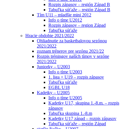
Rozpis zápasov – región Západ B
Tabuľka súťaže – región Západ B
Tím U11 – mladšie mini 2012
Info o tíme U2012
Rozpis zápasov – region Západ
Tabuľka súťaže
Hracie obdobie 2021/2022
Ohliadnutie za basketbalovou sezónou
2021/2022
zoznam trénerov pre sezónu 2021/22
Rozpis tréningov naších tímov v sezóne
2021/2022
Juniorky – U2003
Info o tíme U2003
1. liga + U19 – rozpis zápasov
Tabuľka súťaže
EGBL U18
Kadetky – U2005
Info o tíme U2005
Kadetky U17, skupina 1.-8.m. – rozpis
zápasov
Tabuľka skupina 1.-8.m
Kadetky U17 západ – rozpis zápasov
Tabuľka súťaže – región Západ
staršie žiačky – U2007