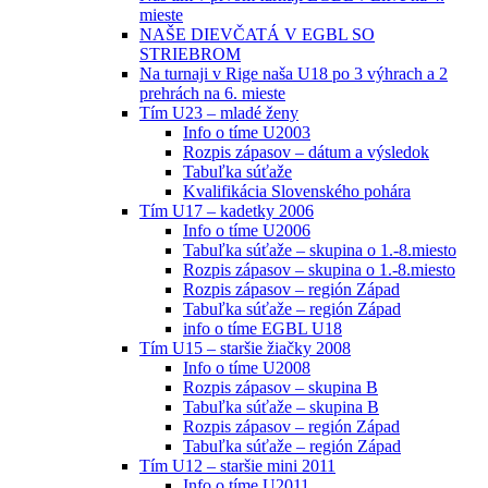
mieste
NAŠE DIEVČATÁ V EGBL SO
STRIEBROM
Na turnaji v Rige naša U18 po 3 výhrach a 2
prehrách na 6. mieste
Tím U23 – mladé ženy
Info o tíme U2003
Rozpis zápasov – dátum a výsledok
Tabuľka súťaže
Kvalifikácia Slovenského pohára
Tím U17 – kadetky 2006
Info o tíme U2006
Tabuľka súťaže – skupina o 1.-8.miesto
Rozpis zápasov – skupina o 1.-8.miesto
Rozpis zápasov – región Západ
Tabuľka súťaže – región Západ
info o tíme EGBL U18
Tím U15 – staršie žiačky 2008
Info o tíme U2008
Rozpis zápasov – skupina B
Tabuľka súťaže – skupina B
Rozpis zápasov – región Západ
Tabuľka súťaže – región Západ
Tím U12 – staršie mini 2011
Info o tíme U2011