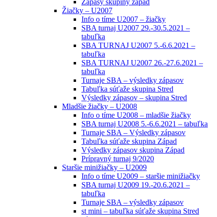
Zápasy skupiny západ
Žiačky – U2007
Info o tíme U2007 – žiačky
SBA turnaj U2007 29.-30.5.2021 –
tabuľka
SBA TURNAJ U2007 5.-6.6.2021 –
tabuľka
SBA TURNAJ U2007 26.-27.6.2021 –
tabuľka
Turnaje SBA – výsledky zápasov
Tabuľka súťaže skupina Stred
Výsledky zápasov – skupina Stred
Mladšie žiačky – U2008
Info o tíme U2008 – mladšie žiačky
SBA turnaj U2008 5.-6.6.2021 – tabuľka
Turnaje SBA – Výsledky zápasov
Tabuľka súťaže skupina Západ
Výsledky zápasov skupina Západ
Prípravný turnaj 9/2020
Staršie minižiačky – U2009
Info o tíme U2009 – staršie minižiačky
SBA turnaj U2009 19.-20.6.2021 –
tabuľka
Turnaje SBA – výsledky zápasov
st mini – tabuľka súťaže skupina Stred