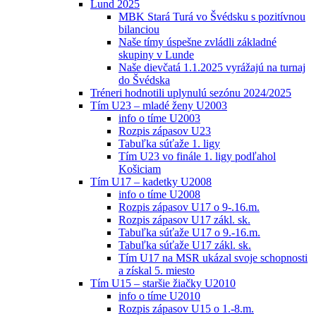
Lund 2025
MBK Stará Turá vo Švédsku s pozitívnou
bilanciou
Naše tímy úspešne zvládli základné
skupiny v Lunde
Naše dievčatá 1.1.2025 vyrážajú na turnaj
do Švédska
Tréneri hodnotili uplynulú sezónu 2024/2025
Tím U23 – mladé ženy U2003
info o tíme U2003
Rozpis zápasov U23
Tabuľka súťaže 1. ligy
Tím U23 vo finále 1. ligy podľahol
Košiciam
Tím U17 – kadetky U2008
info o tíme U2008
Rozpis zápasov U17 o 9-.16.m.
Rozpis zápasov U17 zákl. sk.
Tabuľka súťaže U17 o 9.-16.m.
Tabuľka súťaže U17 zákl. sk.
Tím U17 na MSR ukázal svoje schopnosti
a získal 5. miesto
Tím U15 – staršie žiačky U2010
info o tíme U2010
Rozpis zápasov U15 o 1.-8.m.