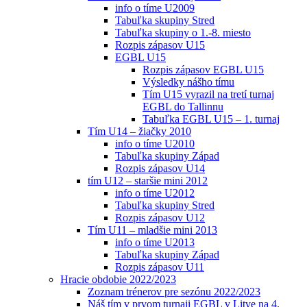
info o tíme U2009
Tabuľka skupiny Stred
Tabuľka skupiny o 1.-8. miesto
Rozpis zápasov U15
EGBL U15
Rozpis zápasov EGBL U15
Výsledky nášho tímu
Tím U15 vyrazil na tretí turnaj
EGBL do Tallinnu
Tabuľka EGBL U15 – 1. turnaj
Tím U14 – žiačky 2010
info o tíme U2010
Tabuľka skupiny Západ
Rozpis zápasov U14
tím U12 – staršie mini 2012
info o tíme U2012
Tabuľka skupiny Stred
Rozpis zápasov U12
Tím U11 – mladšie mini 2013
info o tíme U2013
Tabuľka skupiny Západ
Rozpis zápasov U11
Hracie obdobie 2022/2023
Zoznam trénerov pre sezónu 2022/2023
Náš tím v prvom turnaji EGBL v Litve na 4.