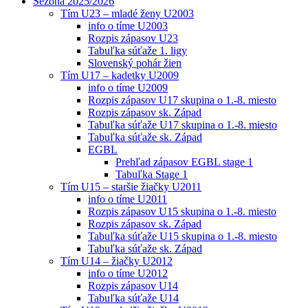
Sezóna 2025/2026
Tím U23 – mladé ženy U2003
info o tíme U2003
Rozpis zápasov U23
Tabuľka súťaže 1. ligy
Slovenský pohár žien
Tím U17 – kadetky U2009
info o tíme U2009
Rozpis zápasov U17 skupina o 1.-8. miesto
Rozpis zápasov sk. Západ
Tabuľka súťaže U17 skupina o 1.-8. miesto
Tabuľka súťaže sk. Západ
EGBL
Prehľad zápasov EGBL stage 1
Tabuľka Stage 1
Tím U15 – staršie žiačky U2011
info o tíme U2011
Rozpis zápasov U15 skupina o 1.-8. miesto
Rozpis zápasov sk. Západ
Tabuľka súťaže U15 skupina o 1.-8. miesto
Tabuľka súťaže sk. Západ
Tím U14 – žiačky U2012
info o tíme U2012
Rozpis zápasov U14
Tabuľka súťaže U14