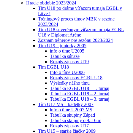
Hracie obdobie 2023/2024
Tím U18 po dráme víťazom turnaja EGBL v
Litve !
Tréningový proces tímov MBK v sezóne
2023/2024
Tím U18 suverénnym víťazom turnaja EGBL
U18 v Diplomat Aréne
Zoznam trénerov pre sezónu 2023/2024
Tím U19 – juniorky 2005
info o tíme U2005
Tabuľka súťaže
Rozpis zápasov U19
Tím EGBL U18
Info o tíme U2006
Rozpis zápasov EGBL U18
Výsledky nášho tímu
Tabuľka EGBL U18 – 1. turnaj
Tabuľka EGBL U18 – 2. turnaj
Tabuľka EGBL U18 – 3. turnaj
Tím U17 MS – kadetky 2007
info o tíme U2007 MS
Tabuľka skupiny Západ
Tabuľka skupiny o 9.-16.m
Rozpis zápasov U17
Tím U15 – staršie žiačky 2009