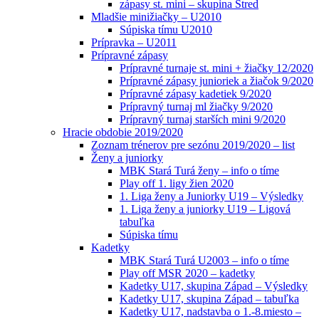
zápasy st. mini – skupina Stred
Mladšie minižiačky – U2010
Súpiska tímu U2010
Prípravka – U2011
Prípravné zápasy
Prípravné turnaje st. mini + žiačky 12/2020
Prípravné zápasy junioriek a žiačok 9/2020
Prípravné zápasy kadetiek 9/2020
Prípravný turnaj ml žiačky 9/2020
Prípravný turnaj starších mini 9/2020
Hracie obdobie 2019/2020
Zoznam trénerov pre sezónu 2019/2020 – list
Ženy a juniorky
MBK Stará Turá ženy – info o tíme
Play off 1. ligy žien 2020
1. Liga ženy a Juniorky U19 – Výsledky
1. Liga ženy a juniorky U19 – Ligová
tabuľka
Súpiska tímu
Kadetky
MBK Stará Turá U2003 – info o tíme
Play off MSR 2020 – kadetky
Kadetky U17, skupina Západ – Výsledky
Kadetky U17, skupina Západ – tabuľka
Kadetky U17, nadstavba o 1.-8.miesto –