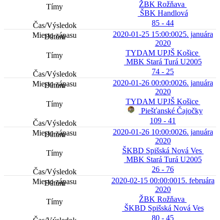
ŽBK Rožňava
ŠBK Handlová
85 - 44
2020-01-25 15:00:00
25. januára
2020
TYDAM UPJŠ Košice
MBK Stará Turá U2005
74 - 25
2020-01-26 00:00:00
26. januára
2020
TYDAM UPJŠ Košice
Piešťanské Čajočky
109 - 41
2020-01-26 10:00:00
26. januára
2020
ŠKBD Spišská Nová Ves
MBK Stará Turá U2005
26 - 76
2020-02-15 00:00:00
15. februára
2020
ŽBK Rožňava
ŠKBD Spišská Nová Ves
80 - 45