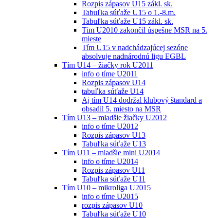
Rozpis zápasov U15 zákl. sk.
Tabuľka súťaže U15 o 1.-8.m.
Tabuľka súťaže U15 zákl. sk.
Tím U2010 zakončil úspešne MSR na 5.
mieste
Tím U15 v nadchádzajúcej sezóne
absolvuje nadnárodnú ligu EGBL
Tím U14 – žiačky rok U2011
info o tíme U2011
Rozpis zápasov U14
tabuľka súťaže U14
Aj tím U14 dodržal klubový štandard a
obsadil 5. miesto na MSR
Tím U13 – mladšie žiačky U2012
info o tíme U2012
Rozpis zápasov U13
Tabuľka súťaže U13
Tím U11 – mladšie mini U2014
info o tíme U2014
Rozpis zápasov U11
Tabuľka súťaže U11
Tím U10 – mikroliga U2015
info o tíme U2015
rozpis zápasov U10
Tabuľka súťaže U10