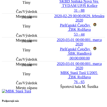
ŠKBD Spišská Nová Ves
TYDAM UPJŠ Košice
31 - 88
2020-02-29 00:00:00
29. februára
2020
Piešťanské Čajočky
ŽBK Rožňava
53 - 44
2020-03-01 00:00:00
1. marca
2020
Piešťanské Čajočky
ŠBK Handlová
00:00:00
0:00
2020-03-01 00:00:00
1. marca
2020
MBK Stará Turá U2005
ŽBK Rožňava
76 - 65
Športová hala M. Šustíka
Podporujú nás