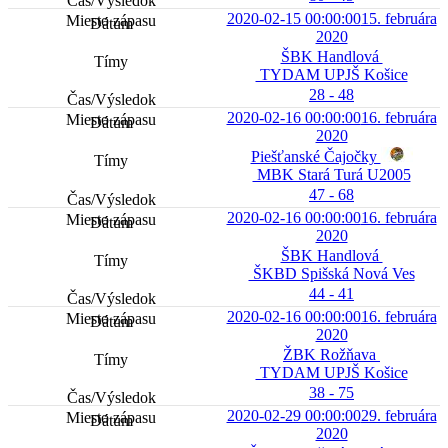
2020-02-15 00:00:00
15. februára
2020
ŠBK Handlová
TYDAM UPJŠ Košice
28 - 48
2020-02-16 00:00:00
16. februára
2020
Piešťanské Čajočky
MBK Stará Turá U2005
47 - 68
2020-02-16 00:00:00
16. februára
2020
ŠBK Handlová
ŠKBD Spišská Nová Ves
44 - 41
2020-02-16 00:00:00
16. februára
2020
ŽBK Rožňava
TYDAM UPJŠ Košice
38 - 75
2020-02-29 00:00:00
29. februára
2020