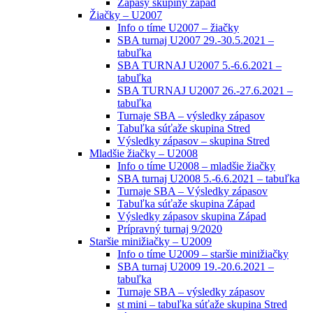
Zápasy skupiny západ
Žiačky – U2007
Info o tíme U2007 – žiačky
SBA turnaj U2007 29.-30.5.2021 –
tabuľka
SBA TURNAJ U2007 5.-6.6.2021 –
tabuľka
SBA TURNAJ U2007 26.-27.6.2021 –
tabuľka
Turnaje SBA – výsledky zápasov
Tabuľka súťaže skupina Stred
Výsledky zápasov – skupina Stred
Mladšie žiačky – U2008
Info o tíme U2008 – mladšie žiačky
SBA turnaj U2008 5.-6.6.2021 – tabuľka
Turnaje SBA – Výsledky zápasov
Tabuľka súťaže skupina Západ
Výsledky zápasov skupina Západ
Prípravný turnaj 9/2020
Staršie minižiačky – U2009
Info o tíme U2009 – staršie minižiačky
SBA turnaj U2009 19.-20.6.2021 –
tabuľka
Turnaje SBA – výsledky zápasov
st mini – tabuľka súťaže skupina Stred