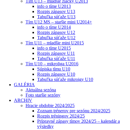
Tím U13 – mladšie žiačky U2013
info o tíme U2013
Rozpis zápasov U13
Tabuľka súťaže U13
Tím U12 MS – staršie mini U2014+
info o tíme U2014
Rozpis zápasov U12
Tabuľka súťaže U12
Tím U11 – mladšie mini U2015
info o tíme U2015
Rozpis zápasov U11
Tabuľka súťaže U11
Tím U10 – mikroliga U2016
Súpiska tímu U10
Rozpis zápasov U10
Tabuľka súťaže mikroigy U10
GALÉRIA
Aktuálna sezóna
Foto staršie sezóny
ARCHIV
Hracie obdobie 2024/2025
Zoznam trénerov pre sezónu 2024/2025
Rozpis tréningov 2024/25
Prípravné zápasy tímov 2024/25 – kalendár a
výsledky