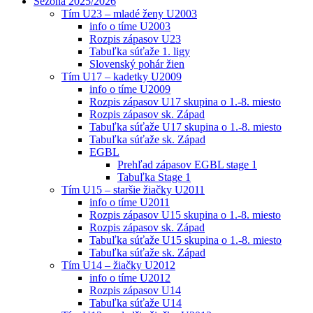
Sezóna 2025/2026
Tím U23 – mladé ženy U2003
info o tíme U2003
Rozpis zápasov U23
Tabuľka súťaže 1. ligy
Slovenský pohár žien
Tím U17 – kadetky U2009
info o tíme U2009
Rozpis zápasov U17 skupina o 1.-8. miesto
Rozpis zápasov sk. Západ
Tabuľka súťaže U17 skupina o 1.-8. miesto
Tabuľka súťaže sk. Západ
EGBL
Prehľad zápasov EGBL stage 1
Tabuľka Stage 1
Tím U15 – staršie žiačky U2011
info o tíme U2011
Rozpis zápasov U15 skupina o 1.-8. miesto
Rozpis zápasov sk. Západ
Tabuľka súťaže U15 skupina o 1.-8. miesto
Tabuľka súťaže sk. Západ
Tím U14 – žiačky U2012
info o tíme U2012
Rozpis zápasov U14
Tabuľka súťaže U14