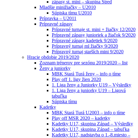
zápasy st. mini – skupina Stred
Mladšie minižiačky – U2010
Súpiska tímu U2010
Prípravka – U2011
Prípravné zápasy
Prípravné turnaje st. mini + žiačky 12/2020
Prípravné zápasy junioriek a žiačok 9/2020
Prípravné zápasy kadetiek 9/2020
Prípravný turnaj ml žiačky 9/2020
Prípravný turnaj starších mini 9/2020
Hracie obdobie 2019/2020
Zoznam trénerov pre sezónu 2019/2020 – list
Ženy a juniorky
MBK Stará Turá ženy – info o tíme
Play off 1. ligy žien 2020
1. Liga ženy a Juniorky U19 – Výsledky
1. Liga ženy a juniorky U19 – Ligová
tabuľka
Súpiska tímu
Kadetky
MBK Stará Turá U2003 – info o tíme
Play off MSR 2020 – kadetky
Kadetky U17, skupina Západ – Výsledky
Kadetky U17, skupina Západ – tabuľka
Kadetky U17, nadstavba o 1.-8.miesto –