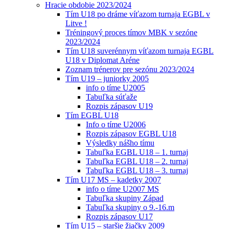
Hracie obdobie 2023/2024
Tím U18 po dráme víťazom turnaja EGBL v
Litve !
Tréningový proces tímov MBK v sezóne
2023/2024
Tím U18 suverénnym víťazom turnaja EGBL
U18 v Diplomat Aréne
Zoznam trénerov pre sezónu 2023/2024
Tím U19 – juniorky 2005
info o tíme U2005
Tabuľka súťaže
Rozpis zápasov U19
Tím EGBL U18
Info o tíme U2006
Rozpis zápasov EGBL U18
Výsledky nášho tímu
Tabuľka EGBL U18 – 1. turnaj
Tabuľka EGBL U18 – 2. turnaj
Tabuľka EGBL U18 – 3. turnaj
Tím U17 MS – kadetky 2007
info o tíme U2007 MS
Tabuľka skupiny Západ
Tabuľka skupiny o 9.-16.m
Rozpis zápasov U17
Tím U15 – staršie žiačky 2009