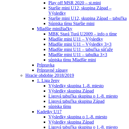
Play off MSR 2020 – st.mini
Staršie mini U12, skupina Západ –
Výsledky
Staršie mini U12, skupina Západ – tabuľka
Súpiska tímu Staršie mini
Mladšie minižiačky
MBK Stará Turá U2009 – info o tíme
Mladšie mini U11 – Výsledky
Mladšie mini U11 – Výsledky 3×3
Mladšie mini U11 – tabuľka súťaže
Mladšie mini U11 – tabulka 3×3
súpiska tímu Mladšie mini
Prípravka
Prípravné zápasy
Hracie obdobie 2018/2019
1. Liga ženy
Výsledky skupina 1.-8. miesto
Výsledky skupina Západ
Ligová tabuľka skupina o 1.-8. miesto
Ligová tabuľka skupina Západ
súpiska tímu
Kadetky U17
Výsledky skupina o 1.-8. miesto
Výsledky skupina Západ
Ligová tabuľka skupina o 1.-8. miesto