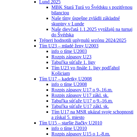
Lund 2025
MBK Stará Turá vo Švédsku s pozitívnou
bilanciou
Naše tímy úspešne zvládli základné
skupiny v Lunde
Naše dievčatá 1.1.2025 vyrážajú na turnaj
do Švédska
Tréneri hodnotili uplynulú sezónu 2024/2025
Tím U23 – mladé ženy U2003
info o tíme U2003
Rozpis zápasov U23
Tabuľka súťaže 1. ligy
Tím U23 vo finále 1. ligy podľahol
Košiciam
Tím U17 – kadetky U2008
info o tíme U2008
Rozpis zápasov U17 o 9-.16.m.
Rozpis zápasov U17 zákl. sk.
Tabuľka súťaže U17 o 9.-16.m.
Tabuľka súťaže U17 zákl. sk.
Tím U17 na MSR ukázal svoje schopnosti
a získal 5. miesto
Tím U15 – staršie žiačky U2010
info o tíme U2010
Rozpis zápasov U15 o 1.-8.m.