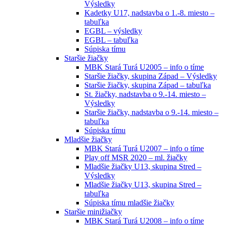
Výsledky
Kadetky U17, nadstavba o 1.-8. miesto –
tabuľka
EGBL – výsledky
EGBL – tabuľka
Súpiska tímu
Staršie žiačky
MBK Stará Turá U2005 – info o tíme
Staršie žiačky, skupina Západ – Výsledky
Staršie žiačky, skupina Západ – tabuľka
St. žiačky, nadstavba o 9.-14. miesto –
Výsledky
Staršie žiačky, nadstavba o 9.-14. miesto –
tabuľka
Súpiska tímu
Mladšie žiačky
MBK Stará Turá U2007 – info o tíme
Play off MSR 2020 – ml. žiačky
Mladšie žiačky U13, skupina Stred –
Výsledky
Mladšie žiačky U13, skupina Stred –
tabuľka
Súpiska tímu mladšie žiačky
Staršie minižiačky
MBK Stará Turá U2008 – info o tíme