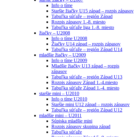
Info o tíme
Staršie žiačky U15 západ – rozpis zápasov
Tabuľka súťaže – región Západ
Rozpis zápasov 1.-8. miesto
Tabuľka súťaže liga 1.-8. miesto
žiačky – U2008
Info o tíme U2008
Žiačky U14 západ – rozpis zápasov
Tabuľka súťaže – región Západ U14
mladšie žiačky – U2009
Info o tíme U2009
Mladšie žiačky U13 západ – rozpis
zápasov
Tabuľka súťaže – región Západ U13
Rozpis zápasov Západ 1.-4.miesto
Tabuľka súťaže Západ 1.-4. miesto
staršie mini – U2010
Info o tíme U2010
Staršie mini U12 západ – rozpis zápasov
Tabuľka súťaže – región Západ U12
mladšie mini – U2011
Súpiska mladšie mini
Rozpis zápasov skupina západ
Tabuľka súťaže