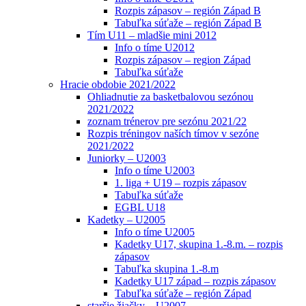
Rozpis zápasov – región Západ B
Tabuľka súťaže – región Západ B
Tím U11 – mladšie mini 2012
Info o tíme U2012
Rozpis zápasov – region Západ
Tabuľka súťaže
Hracie obdobie 2021/2022
Ohliadnutie za basketbalovou sezónou
2021/2022
zoznam trénerov pre sezónu 2021/22
Rozpis tréningov naších tímov v sezóne
2021/2022
Juniorky – U2003
Info o tíme U2003
1. liga + U19 – rozpis zápasov
Tabuľka súťaže
EGBL U18
Kadetky – U2005
Info o tíme U2005
Kadetky U17, skupina 1.-8.m. – rozpis
zápasov
Tabuľka skupina 1.-8.m
Kadetky U17 západ – rozpis zápasov
Tabuľka súťaže – región Západ
staršie žiačky – U2007