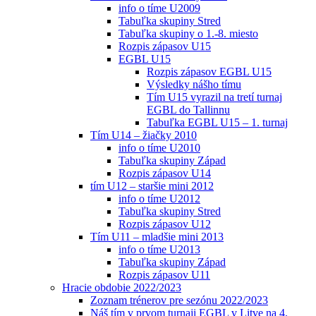
info o tíme U2009
Tabuľka skupiny Stred
Tabuľka skupiny o 1.-8. miesto
Rozpis zápasov U15
EGBL U15
Rozpis zápasov EGBL U15
Výsledky nášho tímu
Tím U15 vyrazil na tretí turnaj
EGBL do Tallinnu
Tabuľka EGBL U15 – 1. turnaj
Tím U14 – žiačky 2010
info o tíme U2010
Tabuľka skupiny Západ
Rozpis zápasov U14
tím U12 – staršie mini 2012
info o tíme U2012
Tabuľka skupiny Stred
Rozpis zápasov U12
Tím U11 – mladšie mini 2013
info o tíme U2013
Tabuľka skupiny Západ
Rozpis zápasov U11
Hracie obdobie 2022/2023
Zoznam trénerov pre sezónu 2022/2023
Náš tím v prvom turnaji EGBL v Litve na 4.