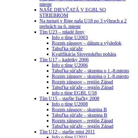
mieste
NAŠE DIEVČATÁ V EGBL SO
STRIEBROM
Na turnaji v Rige naša U18 po 3 výhrach a 2
prehrách na 6. mieste
Tím U23 – mladé ženy
Info o tíme U2003
Rozpis zápasov – dátum a výsledok
Tabuľka súťaže
Kvalifikácia Slovenského pohára
Tím U17 – kadetky 2006
Info o tíme U2006
Tabuľka súťaže – skupina o 1.-8.miesto
Rozpis zápasov – skupina o 1.-8.miesto
Rozpis zápasov – región Západ
Tabuľka súťaže – región Západ
info o tíme EGBL U18
Tím U15 – staršie žiačky 2008
Info o tíme U2008
Rozpis zápasov – skupina B
Tabuľka súťaže – skupina B
Rozpis zápasov – región Západ
Tabuľka súťaže – región Západ
Tím U12 – staršie mini 2011
Info o tíme U2011