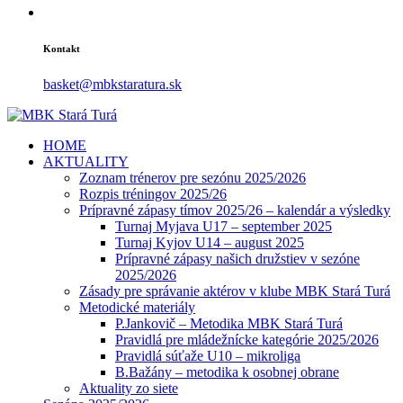
Kontakt
basket@mbkstaratura.sk
HOME
AKTUALITY
Zoznam trénerov pre sezónu 2025/2026
Rozpis tréningov 2025/26
Prípravné zápasy tímov 2025/26 – kalendár a výsledky
Turnaj Myjava U17 – september 2025
Turnaj Kyjov U14 – august 2025
Prípravné zápasy našich družstiev v sezóne
2025/2026
Zásady pre správanie aktérov v klube MBK Stará Turá
Metodické materiály
P.Jankovič – Metodika MBK Stará Turá
Pravidlá pre mládežnícke kategórie 2025/2026
Pravidlá súťaže U10 – mikroliga
B.Bažány – metodika k osobnej obrane
Aktuality zo siete