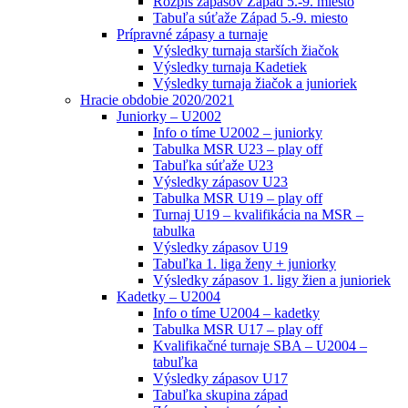
Rozpis zápasov Západ 5.-9. miesto
Tabuľa súťaže Západ 5.-9. miesto
Prípravné zápasy a turnaje
Výsledky turnaja starších žiačok
Výsledky turnaja Kadetiek
Výsledky turnaja žiačok a junioriek
Hracie obdobie 2020/2021
Juniorky – U2002
Info o tíme U2002 – juniorky
Tabulka MSR U23 – play off
Tabuľka súťaže U23
Výsledky zápasov U23
Tabulka MSR U19 – play off
Turnaj U19 – kvalifikácia na MSR –
tabulka
Výsledky zápasov U19
Tabuľka 1. liga ženy + juniorky
Výsledky zápasov 1. ligy žien a junioriek
Kadetky – U2004
Info o tíme U2004 – kadetky
Tabulka MSR U17 – play off
Kvalifikačné turnaje SBA – U2004 –
tabuľka
Výsledky zápasov U17
Tabuľka skupina západ