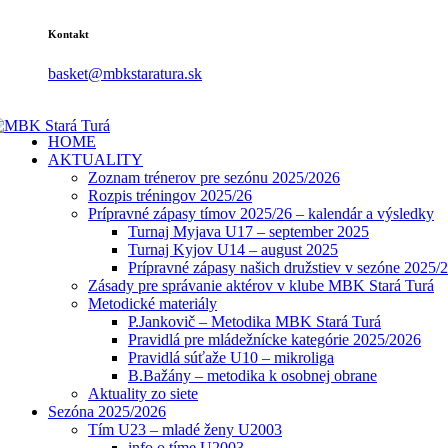
Kontakt
basket@mbkstaratura.sk
HOME
AKTUALITY
Zoznam trénerov pre sezónu 2025/2026
Rozpis tréningov 2025/26
Prípravné zápasy tímov 2025/26 – kalendár a výsledky
Turnaj Myjava U17 – september 2025
Turnaj Kyjov U14 – august 2025
Prípravné zápasy našich družstiev v sezóne 2025/
Zásady pre správanie aktérov v klube MBK Stará Turá
Metodické materiály
P.Jankovič – Metodika MBK Stará Turá
Pravidlá pre mládežnícke kategórie 2025/2026
Pravidlá súťaže U10 – mikroliga
B.Bažány – metodika k osobnej obrane
Aktuality zo siete
Sezóna 2025/2026
Tím U23 – mladé ženy U2003
info o tíme U2003