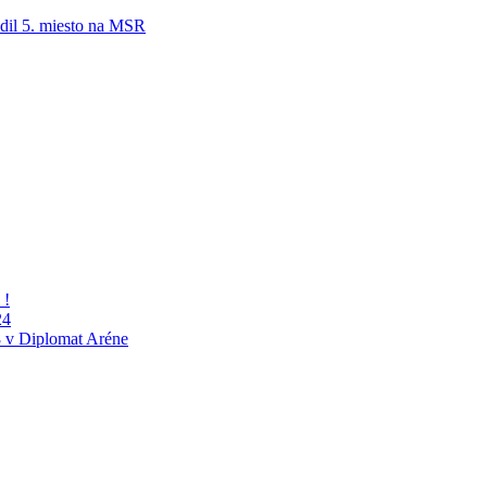
adil 5. miesto na MSR
 !
24
 v Diplomat Aréne