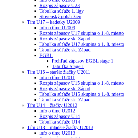
Rozpis zápasov U23
Tabuľka súťaže 1. ligy
Slovenský pohár žien
Tím U17 – kadetky U2009
info o tíme U2009
Rozpis zápasov U17 skupina o 1.-8. miesto
Rozpis zápasov sk. Západ
Tabuľka súťaže U17 skupina o 1.-8. miesto
Tabuľka súťaže sk. Západ
EGBL
Prehľad zápasov EGBL stage 1
Tabuľka Stage 1
Tím U15 – staršie žiačky U2011
info o tíme U2011
Rozpis zápasov U15 skupina o 1.-8. miesto
Rozpis zápasov sk. Západ
Tabuľka súťaže U15 skupina o 1.-8. miesto
Tabuľka súťaže sk. Západ
Tím U14 – žiačky U2012
info o tíme U2012
Rozpis zápasov U14
Tabuľka súťaže U14
Tím U13 – mladšie žiačky U2013
info o tíme U2013