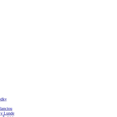
edky
lanciou
y v Lunde