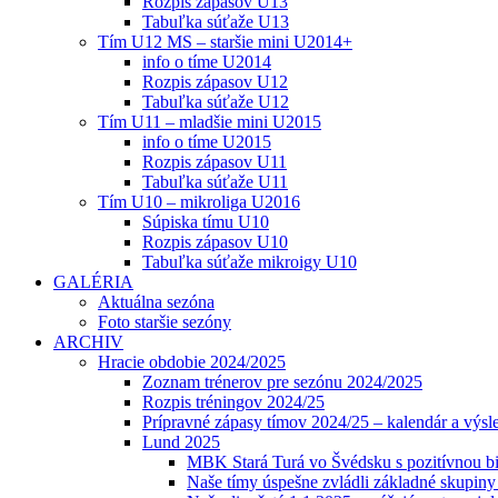
Rozpis zápasov U13
Tabuľka súťaže U13
Tím U12 MS – staršie mini U2014+
info o tíme U2014
Rozpis zápasov U12
Tabuľka súťaže U12
Tím U11 – mladšie mini U2015
info o tíme U2015
Rozpis zápasov U11
Tabuľka súťaže U11
Tím U10 – mikroliga U2016
Súpiska tímu U10
Rozpis zápasov U10
Tabuľka súťaže mikroigy U10
GALÉRIA
Aktuálna sezóna
Foto staršie sezóny
ARCHIV
Hracie obdobie 2024/2025
Zoznam trénerov pre sezónu 2024/2025
Rozpis tréningov 2024/25
Prípravné zápasy tímov 2024/25 – kalendár a výsl
Lund 2025
MBK Stará Turá vo Švédsku s pozitívnou bi
Naše tímy úspešne zvládli základné skupin