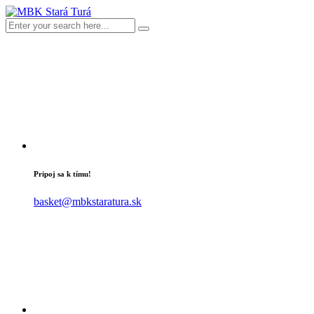
Pripoj sa k tímu!
basket@mbkstaratura.sk