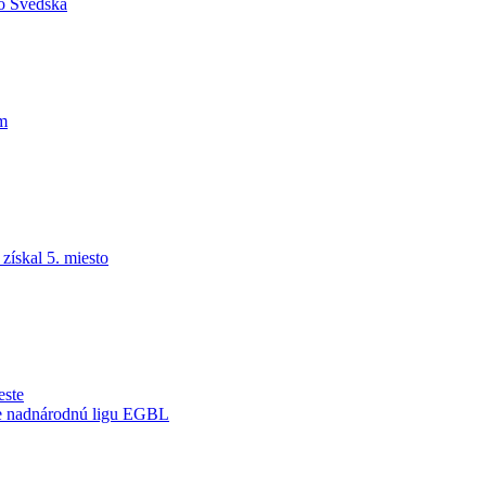
do Švédska
am
ískal 5. miesto
este
je nadnárodnú ligu EGBL