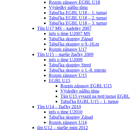
Rozpis zápasov EGBL U18
Výsledky nášho tímu
Tabuľka EGBL U18 – 1. turnaj
Tabuľka EGBL U18 – 2. turnaj
Tabuľka EGBL U18 – 3. turnaj
Tím U17 MS – kadetky 2007
info o tíme U2007 MS
Tabuľka skupiny Západ
Tabuľka skupiny o 9.-16.m
Rozpis zápasov U17
Tím U15 – staršie žiačky 2009
info o tíme U2009
Tabuľka skupiny Stred
Tabuľka skupiny o 1.-8. miesto
Rozpis zápasov U15
EGBL U15
Rozpis zápasov EGBL U15
Výsledky nášho tímu
Tím U15 vyrazil na tretí turnaj EGBL
Tabuľka EGBL U15 – 1. turnaj
Tím U14 – žiačky 2010
info o tíme U2010
Tabuľka skupiny Západ
Rozpis zápasov U14
tím U12 – staršie mini 2012