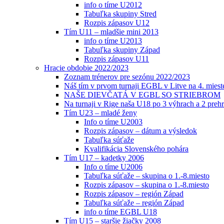
info o tíme U2012
Tabuľka skupiny Stred
Rozpis zápasov U12
Tím U11 – mladšie mini 2013
info o tíme U2013
Tabuľka skupiny Západ
Rozpis zápasov U11
Hracie obdobie 2022/2023
Zoznam trénerov pre sezónu 2022/2023
Náš tím v prvom turnaji EGBL v Litve na 4. miest
NAŠE DIEVČATÁ V EGBL SO STRIEBROM
Na turnaji v Rige naša U18 po 3 výhrach a 2 prehr
Tím U23 – mladé ženy
Info o tíme U2003
Rozpis zápasov – dátum a výsledok
Tabuľka súťaže
Kvalifikácia Slovenského pohára
Tím U17 – kadetky 2006
Info o tíme U2006
Tabuľka súťaže – skupina o 1.-8.miesto
Rozpis zápasov – skupina o 1.-8.miesto
Rozpis zápasov – región Západ
Tabuľka súťaže – región Západ
info o tíme EGBL U18
Tím U15 – staršie žiačky 2008