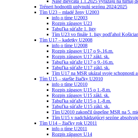
Naše dievčatá 1.1.2025 vyrážajú na turnaj 
Tréneri hodnotili uplynulú sezónu 2024/2025
Tím U23 – mladé ženy U2003
info o tíme U2003
Rozpis zápasov U23
Tabuľka súťaže 1. ligy
Tím U23 vo finále 1. ligy podľahol Košici
Tím U17 – kadetky U2008
info o tíme U2008
Rozpis zápasov U17 o 9-.16.m.
Rozpis zápasov U17 zákl. sk.
Tabuľka súťaže U17 o 9.-16.m.
Tabuľka súťaže U17 zákl. sk.
Tím U17 na MSR ukázal svoje schopnosti a z
Tím U15 – staršie žiačky U2010
info o tíme U2010
Rozpis zápasov U15 o 1.-8.m.
Rozpis zápasov U15 zákl. sk.
Tabuľka súťaže U15 o 1.-8.m.
Tabuľka súťaže U15 zákl. sk.
Tím U2010 zakončil úspešne MSR na 5. mi
Tím U15 v nadchádzajúcej sezóne absolvu
Tím U14 – žiačky rok U2011
info o tíme U2011
Rozpis zápasov U14