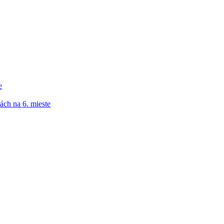
e
ách na 6. mieste