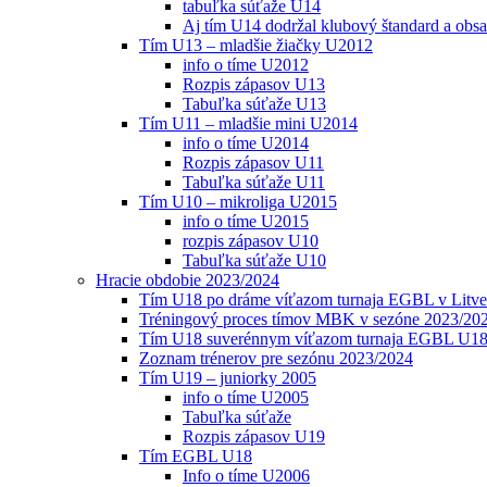
tabuľka súťaže U14
Aj tím U14 dodržal klubový štandard a obs
Tím U13 – mladšie žiačky U2012
info o tíme U2012
Rozpis zápasov U13
Tabuľka súťaže U13
Tím U11 – mladšie mini U2014
info o tíme U2014
Rozpis zápasov U11
Tabuľka súťaže U11
Tím U10 – mikroliga U2015
info o tíme U2015
rozpis zápasov U10
Tabuľka súťaže U10
Hracie obdobie 2023/2024
Tím U18 po dráme víťazom turnaja EGBL v Litve
Tréningový proces tímov MBK v sezóne 2023/20
Tím U18 suverénnym víťazom turnaja EGBL U18
Zoznam trénerov pre sezónu 2023/2024
Tím U19 – juniorky 2005
info o tíme U2005
Tabuľka súťaže
Rozpis zápasov U19
Tím EGBL U18
Info o tíme U2006