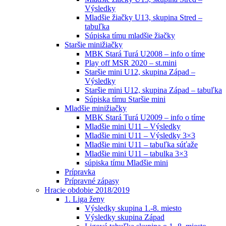
Výsledky
Mladšie žiačky U13, skupina Stred –
tabuľka
Súpiska tímu mladšie žiačky
Staršie minižiačky
MBK Stará Turá U2008 – info o tíme
Play off MSR 2020 – st.mini
Staršie mini U12, skupina Západ –
Výsledky
Staršie mini U12, skupina Západ – tabuľka
Súpiska tímu Staršie mini
Mladšie minižiačky
MBK Stará Turá U2009 – info o tíme
Mladšie mini U11 – Výsledky
Mladšie mini U11 – Výsledky 3×3
Mladšie mini U11 – tabuľka súťaže
Mladšie mini U11 – tabulka 3×3
súpiska tímu Mladšie mini
Prípravka
Prípravné zápasy
Hracie obdobie 2018/2019
1. Liga ženy
Výsledky skupina 1.-8. miesto
Výsledky skupina Západ