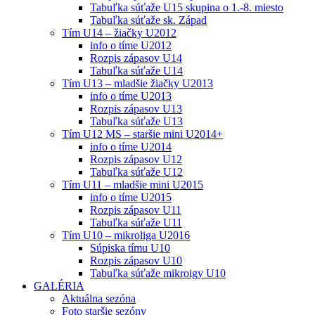
Tabuľka súťaže U15 skupina o 1.-8. miesto
Tabuľka súťaže sk. Západ
Tím U14 – žiačky U2012
info o tíme U2012
Rozpis zápasov U14
Tabuľka súťaže U14
Tím U13 – mladšie žiačky U2013
info o tíme U2013
Rozpis zápasov U13
Tabuľka súťaže U13
Tím U12 MS – staršie mini U2014+
info o tíme U2014
Rozpis zápasov U12
Tabuľka súťaže U12
Tím U11 – mladšie mini U2015
info o tíme U2015
Rozpis zápasov U11
Tabuľka súťaže U11
Tím U10 – mikroliga U2016
Súpiska tímu U10
Rozpis zápasov U10
Tabuľka súťaže mikroigy U10
GALÉRIA
Aktuálna sezóna
Foto staršie sezóny