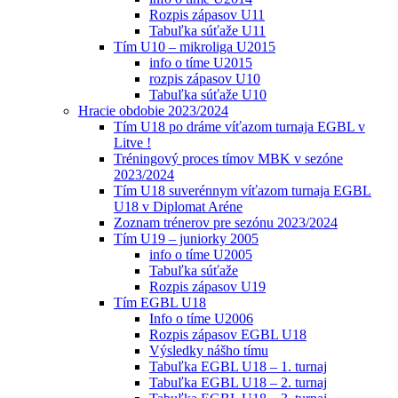
Rozpis zápasov U11
Tabuľka súťaže U11
Tím U10 – mikroliga U2015
info o tíme U2015
rozpis zápasov U10
Tabuľka súťaže U10
Hracie obdobie 2023/2024
Tím U18 po dráme víťazom turnaja EGBL v
Litve !
Tréningový proces tímov MBK v sezóne
2023/2024
Tím U18 suverénnym víťazom turnaja EGBL
U18 v Diplomat Aréne
Zoznam trénerov pre sezónu 2023/2024
Tím U19 – juniorky 2005
info o tíme U2005
Tabuľka súťaže
Rozpis zápasov U19
Tím EGBL U18
Info o tíme U2006
Rozpis zápasov EGBL U18
Výsledky nášho tímu
Tabuľka EGBL U18 – 1. turnaj
Tabuľka EGBL U18 – 2. turnaj