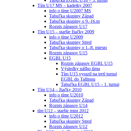
Tabuľka EGBL U18 – 3. turnaj
Tím U17 MS – kadetky 2007
info o tíme U2007 MS
Tabuľka skupiny Západ
Tabuľka skupiny o 9.-16.m
Rozpis zápasov U17
Tím U15 – staršie žiačky 2009
info o tíme U2009
Tabuľka skupiny Stred
Tabuľka skupiny o 1.-8. miesto
Rozpis zápasov U15
EGBL U15
Rozpis zápasov EGBL U15
Výsledky nášho tímu
Tím U15 vyrazil na tretí turnaj
EGBL do Tallinnu
Tabuľka EGBL U15 – 1. turnaj
Tím U14 – žiačky 2010
info o tíme U2010
Tabuľka skupiny Západ
Rozpis zápasov U14
tím U12 – staršie mini 2012
info o tíme U2012
Tabuľka skupiny Stred
Rozpis zápasov U12