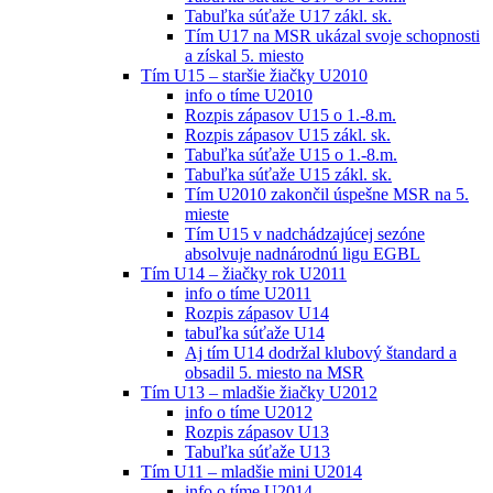
Tabuľka súťaže U17 zákl. sk.
Tím U17 na MSR ukázal svoje schopnosti
a získal 5. miesto
Tím U15 – staršie žiačky U2010
info o tíme U2010
Rozpis zápasov U15 o 1.-8.m.
Rozpis zápasov U15 zákl. sk.
Tabuľka súťaže U15 o 1.-8.m.
Tabuľka súťaže U15 zákl. sk.
Tím U2010 zakončil úspešne MSR na 5.
mieste
Tím U15 v nadchádzajúcej sezóne
absolvuje nadnárodnú ligu EGBL
Tím U14 – žiačky rok U2011
info o tíme U2011
Rozpis zápasov U14
tabuľka súťaže U14
Aj tím U14 dodržal klubový štandard a
obsadil 5. miesto na MSR
Tím U13 – mladšie žiačky U2012
info o tíme U2012
Rozpis zápasov U13
Tabuľka súťaže U13
Tím U11 – mladšie mini U2014
info o tíme U2014