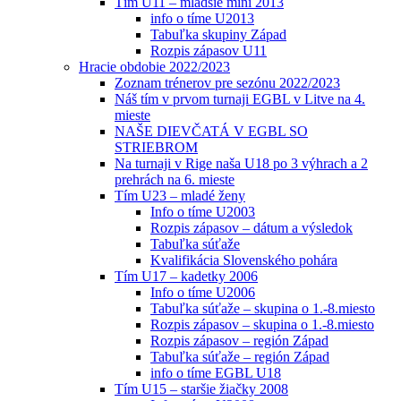
Tím U11 – mladšie mini 2013
info o tíme U2013
Tabuľka skupiny Západ
Rozpis zápasov U11
Hracie obdobie 2022/2023
Zoznam trénerov pre sezónu 2022/2023
Náš tím v prvom turnaji EGBL v Litve na 4.
mieste
NAŠE DIEVČATÁ V EGBL SO
STRIEBROM
Na turnaji v Rige naša U18 po 3 výhrach a 2
prehrách na 6. mieste
Tím U23 – mladé ženy
Info o tíme U2003
Rozpis zápasov – dátum a výsledok
Tabuľka súťaže
Kvalifikácia Slovenského pohára
Tím U17 – kadetky 2006
Info o tíme U2006
Tabuľka súťaže – skupina o 1.-8.miesto
Rozpis zápasov – skupina o 1.-8.miesto
Rozpis zápasov – región Západ
Tabuľka súťaže – región Západ
info o tíme EGBL U18
Tím U15 – staršie žiačky 2008