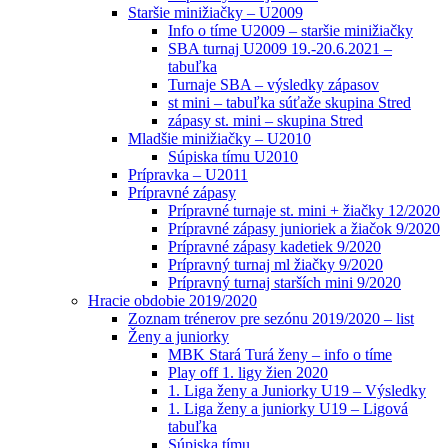
Staršie minižiačky – U2009
Info o tíme U2009 – staršie minižiačky
SBA turnaj U2009 19.-20.6.2021 –
tabuľka
Turnaje SBA – výsledky zápasov
st mini – tabuľka súťaže skupina Stred
zápasy st. mini – skupina Stred
Mladšie minižiačky – U2010
Súpiska tímu U2010
Prípravka – U2011
Prípravné zápasy
Prípravné turnaje st. mini + žiačky 12/2020
Prípravné zápasy junioriek a žiačok 9/2020
Prípravné zápasy kadetiek 9/2020
Prípravný turnaj ml žiačky 9/2020
Prípravný turnaj starších mini 9/2020
Hracie obdobie 2019/2020
Zoznam trénerov pre sezónu 2019/2020 – list
Ženy a juniorky
MBK Stará Turá ženy – info o tíme
Play off 1. ligy žien 2020
1. Liga ženy a Juniorky U19 – Výsledky
1. Liga ženy a juniorky U19 – Ligová
tabuľka
Súpiska tímu