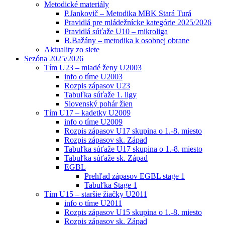
Metodické materiály
P.Jankovič – Metodika MBK Stará Turá
Pravidlá pre mládežnícke kategórie 2025/2026
Pravidlá súťaže U10 – mikroliga
B.Bažány – metodika k osobnej obrane
Aktuality zo siete
Sezóna 2025/2026
Tím U23 – mladé ženy U2003
info o tíme U2003
Rozpis zápasov U23
Tabuľka súťaže 1. ligy
Slovenský pohár žien
Tím U17 – kadetky U2009
info o tíme U2009
Rozpis zápasov U17 skupina o 1.-8. miesto
Rozpis zápasov sk. Západ
Tabuľka súťaže U17 skupina o 1.-8. miesto
Tabuľka súťaže sk. Západ
EGBL
Prehľad zápasov EGBL stage 1
Tabuľka Stage 1
Tím U15 – staršie žiačky U2011
info o tíme U2011
Rozpis zápasov U15 skupina o 1.-8. miesto
Rozpis zápasov sk. Západ