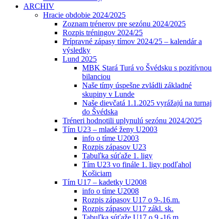
ARCHIV
Hracie obdobie 2024/2025
Zoznam trénerov pre sezónu 2024/2025
Rozpis tréningov 2024/25
Prípravné zápasy tímov 2024/25 – kalendár a
výsledky
Lund 2025
MBK Stará Turá vo Švédsku s pozitívnou
bilanciou
Naše tímy úspešne zvládli základné
skupiny v Lunde
Naše dievčatá 1.1.2025 vyrážajú na turnaj
do Švédska
Tréneri hodnotili uplynulú sezónu 2024/2025
Tím U23 – mladé ženy U2003
info o tíme U2003
Rozpis zápasov U23
Tabuľka súťaže 1. ligy
Tím U23 vo finále 1. ligy podľahol
Košiciam
Tím U17 – kadetky U2008
info o tíme U2008
Rozpis zápasov U17 o 9-.16.m.
Rozpis zápasov U17 zákl. sk.
Tabuľka súťaže U17 o 9.-16.m.