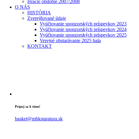
Hracie obdobie 2007/2008
O NÁS
HISTÓRIA
Zverejňované údaje
Vyúčtovanie sponzorských príspevkov 2023
Vyúčtovanie sponzorských príspevkov 2024
Vyúčtovanie sponzorských príspevkov 2025
Verejné obstarávanie 2025 hala
KONTAKT
Pripoj sa k tímu!
basket@mbkstaratura.sk