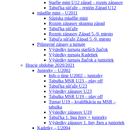
Staršie mini U12 západ – rozpis zápasov
Tabuľka súťaže – región Západ U12
mladšie mini – U2011
Súpiska mladšie mini
Rozpis zápasov skupina západ
Tabuľka súťaže
Rozpis zápasov Západ 5.-9. miesto
Tabuľa súťaže Západ 5.-9. miesto
Prípravné zápasy a turnaje
Výsledky turnaja starších žiačok
Výsledky turnaja Kadetiek
Výsledky turnaja žiačok a junioriek
Hracie obdobie 2020/2021
Juniorky – U2002
Info o tíme U2002 – juniorky
Tabulka MSR U23 – play off
Tabuľka súťaže U23
Výsledky zápasov U23
Tabulka MSR U19 – play off
Turnaj U19 – kvalifikácia na MSR –
tabulka
Výsledky zápasov U19
Tabuľka 1. liga ženy + juniorky
Výsledky zápasov 1. ligy žien a junioriek
Kadetky – U2004