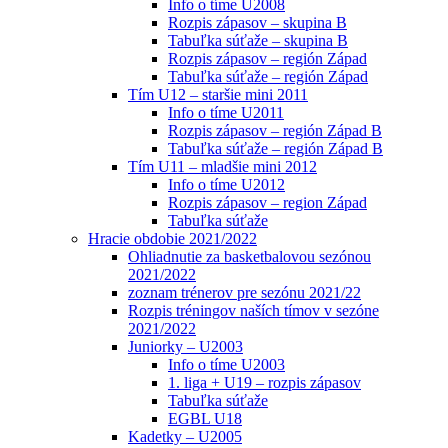
Info o tíme U2008
Rozpis zápasov – skupina B
Tabuľka súťaže – skupina B
Rozpis zápasov – región Západ
Tabuľka súťaže – región Západ
Tím U12 – staršie mini 2011
Info o tíme U2011
Rozpis zápasov – región Západ B
Tabuľka súťaže – región Západ B
Tím U11 – mladšie mini 2012
Info o tíme U2012
Rozpis zápasov – region Západ
Tabuľka súťaže
Hracie obdobie 2021/2022
Ohliadnutie za basketbalovou sezónou
2021/2022
zoznam trénerov pre sezónu 2021/22
Rozpis tréningov naších tímov v sezóne
2021/2022
Juniorky – U2003
Info o tíme U2003
1. liga + U19 – rozpis zápasov
Tabuľka súťaže
EGBL U18
Kadetky – U2005