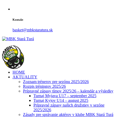
Kontakt
basket@mbkstaratura.sk
HOME
AKTUALITY
Zoznam trénerov pre sezónu 2025/2026
Rozpis tréningov 2025/26
Prípravné zápasy tímov 2025/26 – kalendár a výsledky
Turnaj Myjava U17 – september 2025
Turnaj Kyjov U14 – august 2025
Prípravné zápasy našich družstiev v sezóne
2025/2026
Zásady pre správanie aktérov v klube MBK Stará Turá