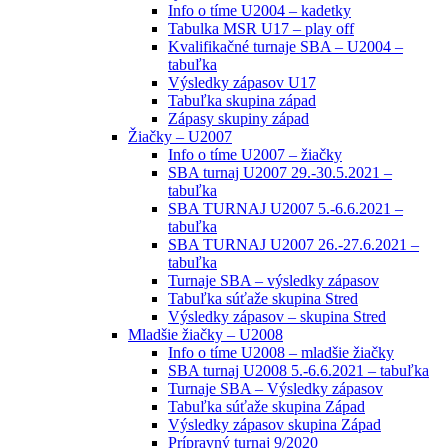
Info o tíme U2004 – kadetky
Tabulka MSR U17 – play off
Kvalifikačné turnaje SBA – U2004 –
tabuľka
Výsledky zápasov U17
Tabuľka skupina západ
Zápasy skupiny západ
Žiačky – U2007
Info o tíme U2007 – žiačky
SBA turnaj U2007 29.-30.5.2021 –
tabuľka
SBA TURNAJ U2007 5.-6.6.2021 –
tabuľka
SBA TURNAJ U2007 26.-27.6.2021 –
tabuľka
Turnaje SBA – výsledky zápasov
Tabuľka súťaže skupina Stred
Výsledky zápasov – skupina Stred
Mladšie žiačky – U2008
Info o tíme U2008 – mladšie žiačky
SBA turnaj U2008 5.-6.6.2021 – tabuľka
Turnaje SBA – Výsledky zápasov
Tabuľka súťaže skupina Západ
Výsledky zápasov skupina Západ
Prípravný turnaj 9/2020