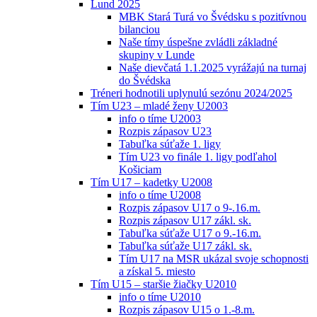
Lund 2025
MBK Stará Turá vo Švédsku s pozitívnou
bilanciou
Naše tímy úspešne zvládli základné
skupiny v Lunde
Naše dievčatá 1.1.2025 vyrážajú na turnaj
do Švédska
Tréneri hodnotili uplynulú sezónu 2024/2025
Tím U23 – mladé ženy U2003
info o tíme U2003
Rozpis zápasov U23
Tabuľka súťaže 1. ligy
Tím U23 vo finále 1. ligy podľahol
Košiciam
Tím U17 – kadetky U2008
info o tíme U2008
Rozpis zápasov U17 o 9-.16.m.
Rozpis zápasov U17 zákl. sk.
Tabuľka súťaže U17 o 9.-16.m.
Tabuľka súťaže U17 zákl. sk.
Tím U17 na MSR ukázal svoje schopnosti
a získal 5. miesto
Tím U15 – staršie žiačky U2010
info o tíme U2010
Rozpis zápasov U15 o 1.-8.m.