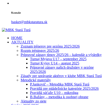
Kontakt
basket@mbkstaratura.sk
HOME
AKTUALITY
Zoznam trénerov pre sezónu 2025/2026
Rozpis tréningov 2025/26
Prípravné zápasy tímov 2025/26 – kalendár a výsledky
Turnaj Myjava U17 – september 2025
Turnaj Kyjov U14 – august 2025
Prípravné zápasy našich družstiev v sezóne
2025/2026
Zásady pre správanie aktérov v klube MBK Stará Turá
Metodické materiály
P.Jankovič – Metodika MBK Stará Turá
Pravidlá pre mládežnícke kategórie 2025/2026
Pravidlá súťaže U10 – mikroliga
B.Bažány – metodika k osobnej obrane
Aktuality zo siete