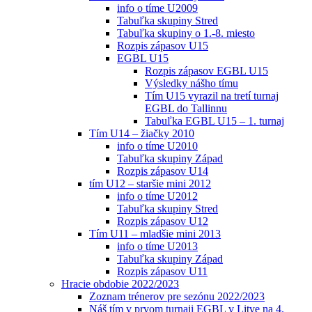
info o tíme U2009
Tabuľka skupiny Stred
Tabuľka skupiny o 1.-8. miesto
Rozpis zápasov U15
EGBL U15
Rozpis zápasov EGBL U15
Výsledky nášho tímu
Tím U15 vyrazil na tretí turnaj
EGBL do Tallinnu
Tabuľka EGBL U15 – 1. turnaj
Tím U14 – žiačky 2010
info o tíme U2010
Tabuľka skupiny Západ
Rozpis zápasov U14
tím U12 – staršie mini 2012
info o tíme U2012
Tabuľka skupiny Stred
Rozpis zápasov U12
Tím U11 – mladšie mini 2013
info o tíme U2013
Tabuľka skupiny Západ
Rozpis zápasov U11
Hracie obdobie 2022/2023
Zoznam trénerov pre sezónu 2022/2023
Náš tím v prvom turnaji EGBL v Litve na 4.