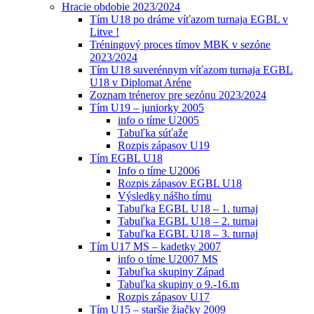
Hracie obdobie 2023/2024
Tím U18 po dráme víťazom turnaja EGBL v
Litve !
Tréningový proces tímov MBK v sezóne
2023/2024
Tím U18 suverénnym víťazom turnaja EGBL
U18 v Diplomat Aréne
Zoznam trénerov pre sezónu 2023/2024
Tím U19 – juniorky 2005
info o tíme U2005
Tabuľka súťaže
Rozpis zápasov U19
Tím EGBL U18
Info o tíme U2006
Rozpis zápasov EGBL U18
Výsledky nášho tímu
Tabuľka EGBL U18 – 1. turnaj
Tabuľka EGBL U18 – 2. turnaj
Tabuľka EGBL U18 – 3. turnaj
Tím U17 MS – kadetky 2007
info o tíme U2007 MS
Tabuľka skupiny Západ
Tabuľka skupiny o 9.-16.m
Rozpis zápasov U17
Tím U15 – staršie žiačky 2009