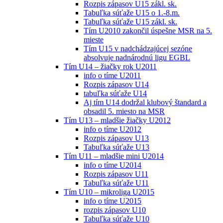
Rozpis zápasov U15 zákl. sk.
Tabuľka súťaže U15 o 1.-8.m.
Tabuľka súťaže U15 zákl. sk.
Tím U2010 zakončil úspešne MSR na 5.
mieste
Tím U15 v nadchádzajúcej sezóne
absolvuje nadnárodnú ligu EGBL
Tím U14 – žiačky rok U2011
info o tíme U2011
Rozpis zápasov U14
tabuľka súťaže U14
Aj tím U14 dodržal klubový štandard a
obsadil 5. miesto na MSR
Tím U13 – mladšie žiačky U2012
info o tíme U2012
Rozpis zápasov U13
Tabuľka súťaže U13
Tím U11 – mladšie mini U2014
info o tíme U2014
Rozpis zápasov U11
Tabuľka súťaže U11
Tím U10 – mikroliga U2015
info o tíme U2015
rozpis zápasov U10
Tabuľka súťaže U10