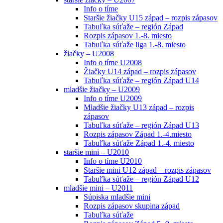
Info o tíme
Staršie žiačky U15 západ – rozpis zápasov
Tabuľka súťaže – región Západ
Rozpis zápasov 1.-8. miesto
Tabuľka súťaže liga 1.-8. miesto
žiačky – U2008
Info o tíme U2008
Žiačky U14 západ – rozpis zápasov
Tabuľka súťaže – región Západ U14
mladšie žiačky – U2009
Info o tíme U2009
Mladšie žiačky U13 západ – rozpis
zápasov
Tabuľka súťaže – región Západ U13
Rozpis zápasov Západ 1.-4.miesto
Tabuľka súťaže Západ 1.-4. miesto
staršie mini – U2010
Info o tíme U2010
Staršie mini U12 západ – rozpis zápasov
Tabuľka súťaže – región Západ U12
mladšie mini – U2011
Súpiska mladšie mini
Rozpis zápasov skupina západ
Tabuľka súťaže