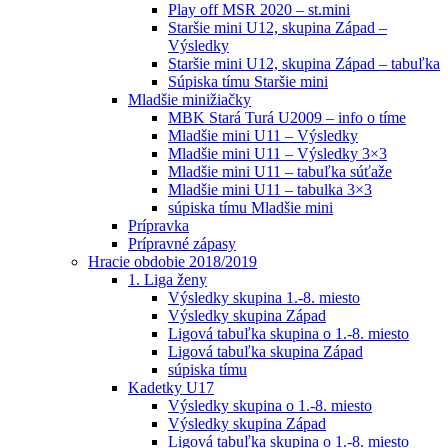
Play off MSR 2020 – st.mini
Staršie mini U12, skupina Západ –
Výsledky
Staršie mini U12, skupina Západ – tabuľka
Súpiska tímu Staršie mini
Mladšie minižiačky
MBK Stará Turá U2009 – info o tíme
Mladšie mini U11 – Výsledky
Mladšie mini U11 – Výsledky 3×3
Mladšie mini U11 – tabuľka súťaže
Mladšie mini U11 – tabulka 3×3
súpiska tímu Mladšie mini
Prípravka
Prípravné zápasy
Hracie obdobie 2018/2019
1. Liga ženy
Výsledky skupina 1.-8. miesto
Výsledky skupina Západ
Ligová tabuľka skupina o 1.-8. miesto
Ligová tabuľka skupina Západ
súpiska tímu
Kadetky U17
Výsledky skupina o 1.-8. miesto
Výsledky skupina Západ
Ligová tabuľka skupina o 1.-8. miesto