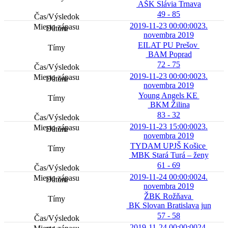
AŠK Slávia Trnava
49 - 85
2019-11-23 00:00:00
23.
novembra 2019
EILAT PU Prešov
BAM Poprad
72 - 75
2019-11-23 00:00:00
23.
novembra 2019
Young Angels KE
BKM Žilina
83 - 32
2019-11-23 15:00:00
23.
novembra 2019
TYDAM UPJŠ Košice
MBK Stará Turá – ženy
61 - 69
2019-11-24 00:00:00
24.
novembra 2019
ŽBK Rožňava
BK Slovan Bratislava jun
57 - 58
2019-11-24 00:00:00
24.