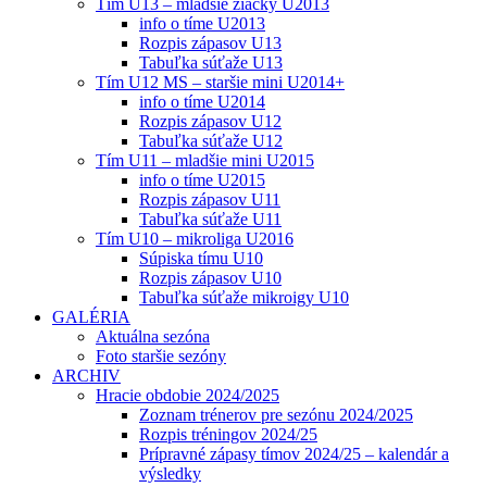
Tím U13 – mladšie žiačky U2013
info o tíme U2013
Rozpis zápasov U13
Tabuľka súťaže U13
Tím U12 MS – staršie mini U2014+
info o tíme U2014
Rozpis zápasov U12
Tabuľka súťaže U12
Tím U11 – mladšie mini U2015
info o tíme U2015
Rozpis zápasov U11
Tabuľka súťaže U11
Tím U10 – mikroliga U2016
Súpiska tímu U10
Rozpis zápasov U10
Tabuľka súťaže mikroigy U10
GALÉRIA
Aktuálna sezóna
Foto staršie sezóny
ARCHIV
Hracie obdobie 2024/2025
Zoznam trénerov pre sezónu 2024/2025
Rozpis tréningov 2024/25
Prípravné zápasy tímov 2024/25 – kalendár a
výsledky