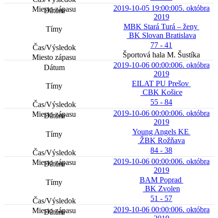
2019-10-05 19:00:00
5. októbra
2019
MBK Stará Turá – ženy
BK Slovan Bratislava
77 - 41
Športová hala M. Šustíka
2019-10-06 00:00:00
6. októbra
2019
EILAT PU Prešov
CBK Košice
55 - 84
2019-10-06 00:00:00
6. októbra
2019
Young Angels KE
ŽBK Rožňava
84 - 38
2019-10-06 00:00:00
6. októbra
2019
BAM Poprad
BK Zvolen
51 - 57
2019-10-06 00:00:00
6. októbra