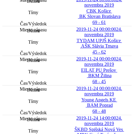
novembra 2019
CBK Košice
BK Slovan Bratislava
69 - 61
2019-11-24 00:00:00
24.
novembra 2019
TYDAM UPJŠ Košice
AŠK Slávia Trnava
45 - 62
2019-11-24 00:00:00
24.
novembra 2019
EILAT PU Prešov
BKM Žilina
68 - 45
2019-11-24 00:00:00
24.
novembra 2019
Young Angels KE
BAM Poprad
68 - 48
2019-11-24 14:00:00
24.
novembra 2019
ŠKBD Spišská Nová Ves