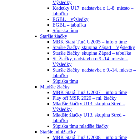
Výsledky
Kadetky U17, nadstavba o 1.-8. miesto –
tabuľka
EGBL – výsledky
EGBL – tabuľka
Súpiska tímu
Staršie žiačky
MBK Stará Turá U2005 – info o tíme
Staršie žiačky, skupina Západ – Výsledky
Staršie žiačky, skupina Západ – tabuľka
St. žiačky, nadstavba o 9.-14. miesto –
Výsledky
Staršie žiačky, nadstavba o 9.-14. miesto –
tabuľka
Súpiska tímu
Mladšie žiačky
MBK Stará Turá U2007 – info o tíme
Play off MSR 2020 – ml. žiačky
Mladšie žiačky U13, skupina Stred –
Výsledky
Mladšie žiačky U13, skupina Stred –
tabuľka
Súpiska tímu mladšie žiačky
Staršie minižiačky
MBK Stará Turá U2008 – info o tíme