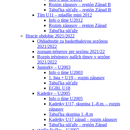
Rozpis zápasov – región Západ B
Tabuľka súťaže – región Západ B
Tím U11 – mladšie mini 2012
Info o tíme U2012
Rozpis zápasov – region Západ
Tabuľka súťaže
Hracie obdobie 2021/2022
Ohliadnutie za basketbalovou sezónou
2021/2022
zoznam trénerov pre sezónu 2021/22
Rozpis tréningov naších tímov v sezóne
2021/2022
Juniorky – U2003
Info o tíme U2003
1. liga + U19 – rozpis zápasov
Tabuľka súťaže
EGBL U18
Kadetky – U2005
Info o tíme U2005
Kadetky U17, skupina 1.-8.m. – rozpis
zápasov
Tabuľka skupina 1.-8.m
Kadetky U17 západ – rozpis zápasov
Tabuľka súťaže – región Západ
staršie žiačky – U2007