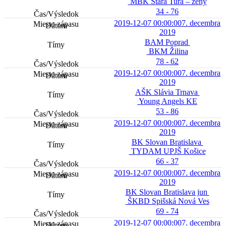
MBK Stará Turá – ženy
34 - 76
2019-12-07 00:00:00
7. decembra
2019
BAM Poprad
BKM Žilina
78 - 62
2019-12-07 00:00:00
7. decembra
2019
AŠK Slávia Trnava
Young Angels KE
53 - 86
2019-12-07 00:00:00
7. decembra
2019
BK Slovan Bratislava
TYDAM UPJŠ Košice
66 - 37
2019-12-07 00:00:00
7. decembra
2019
BK Slovan Bratislava jun
ŠKBD Spišská Nová Ves
69 - 74
2019-12-07 00:00:00
7. decembra