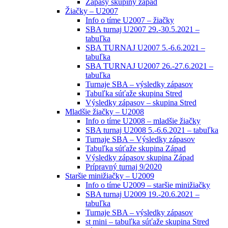
Zápasy skupiny západ
Žiačky – U2007
Info o tíme U2007 – žiačky
SBA turnaj U2007 29.-30.5.2021 –
tabuľka
SBA TURNAJ U2007 5.-6.6.2021 –
tabuľka
SBA TURNAJ U2007 26.-27.6.2021 –
tabuľka
Turnaje SBA – výsledky zápasov
Tabuľka súťaže skupina Stred
Výsledky zápasov – skupina Stred
Mladšie žiačky – U2008
Info o tíme U2008 – mladšie žiačky
SBA turnaj U2008 5.-6.6.2021 – tabuľka
Turnaje SBA – Výsledky zápasov
Tabuľka súťaže skupina Západ
Výsledky zápasov skupina Západ
Prípravný turnaj 9/2020
Staršie minižiačky – U2009
Info o tíme U2009 – staršie minižiačky
SBA turnaj U2009 19.-20.6.2021 –
tabuľka
Turnaje SBA – výsledky zápasov
st mini – tabuľka súťaže skupina Stred