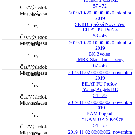
57 - 72
2019-10-20 00:00:00
20. októbra
2019
ŠKBD Spišská Nová Ves
EILAT PU Prešov
53 - 46
2019-10-20 10:00:00
20. októbra
2019
BK Zvolen
MBK Stará Turá – ženy
67 - 46
2019-11-02 00:00:00
2. novembra
2019
EILAT PU Prešov
Young Angels KE
54 - 79
2019-11-02 00:00:00
2. novembra
2019
BAM Poprad
TYDAM UPJŠ Košice
54 - 55
2019-11-02 00:00:00
2. novembra