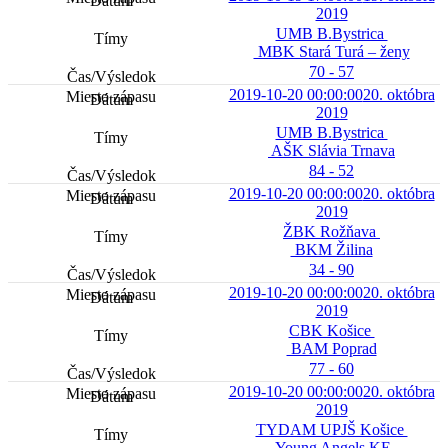
2019
UMB B.Bystrica
MBK Stará Turá – ženy
70 - 57
2019-10-20 00:00:00
20. októbra
2019
UMB B.Bystrica
AŠK Slávia Trnava
84 - 52
2019-10-20 00:00:00
20. októbra
2019
ŽBK Rožňava
BKM Žilina
34 - 90
2019-10-20 00:00:00
20. októbra
2019
CBK Košice
BAM Poprad
77 - 60
2019-10-20 00:00:00
20. októbra
2019
TYDAM UPJŠ Košice
Young Angels KE