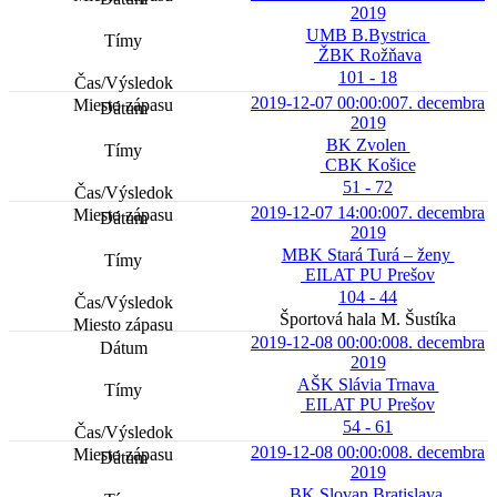
2019
UMB B.Bystrica
ŽBK Rožňava
101 - 18
2019-12-07 00:00:00
7. decembra
2019
BK Zvolen
CBK Košice
51 - 72
2019-12-07 14:00:00
7. decembra
2019
MBK Stará Turá – ženy
EILAT PU Prešov
104 - 44
Športová hala M. Šustíka
2019-12-08 00:00:00
8. decembra
2019
AŠK Slávia Trnava
EILAT PU Prešov
54 - 61
2019-12-08 00:00:00
8. decembra
2019
BK Slovan Bratislava