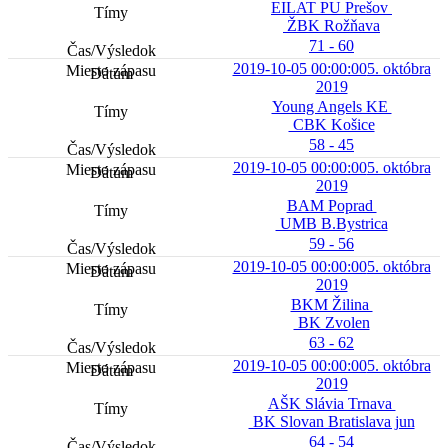
EILAT PU Prešov
ŽBK Rožňava
71 - 60
2019-10-05 00:00:00
5. októbra
2019
Young Angels KE
CBK Košice
58 - 45
2019-10-05 00:00:00
5. októbra
2019
BAM Poprad
UMB B.Bystrica
59 - 56
2019-10-05 00:00:00
5. októbra
2019
BKM Žilina
BK Zvolen
63 - 62
2019-10-05 00:00:00
5. októbra
2019
AŠK Slávia Trnava
BK Slovan Bratislava jun
64 - 54