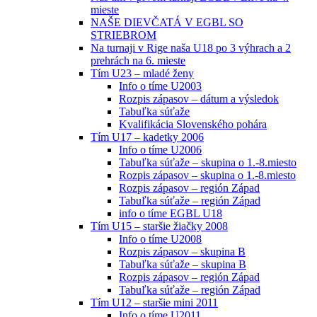
mieste
NAŠE DIEVČATÁ V EGBL SO
STRIEBROM
Na turnaji v Rige naša U18 po 3 výhrach a 2
prehrách na 6. mieste
Tím U23 – mladé ženy
Info o tíme U2003
Rozpis zápasov – dátum a výsledok
Tabuľka súťaže
Kvalifikácia Slovenského pohára
Tím U17 – kadetky 2006
Info o tíme U2006
Tabuľka súťaže – skupina o 1.-8.miesto
Rozpis zápasov – skupina o 1.-8.miesto
Rozpis zápasov – región Západ
Tabuľka súťaže – región Západ
info o tíme EGBL U18
Tím U15 – staršie žiačky 2008
Info o tíme U2008
Rozpis zápasov – skupina B
Tabuľka súťaže – skupina B
Rozpis zápasov – región Západ
Tabuľka súťaže – región Západ
Tím U12 – staršie mini 2011
Info o tíme U2011