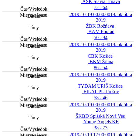
AŠK Slávia Trnava
72 - 64
2019-10-19 00:00:00
19. októbra
2019
ŽBK Rožňava
BAM Poprad
50 - 94
2019-10-19 00:00:00
19. októbra
2019
CBK Košice
BKM Žilina
86 - 54
2019-10-19 00:00:00
19. októbra
2019
TYDAM UPJŠ Košice
EILAT PU Prešov
58 - 46
2019-10-19 00:00:00
19. októbra
2019
ŠKBD Spišská Nová Ves
Young Angels KE
38 - 73
2019-10-19 17:00:00
19. októbra