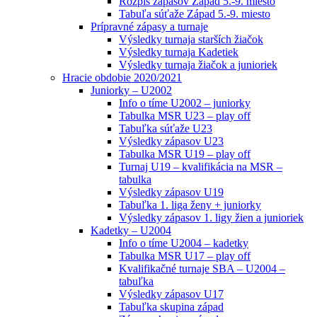
Rozpis zápasov Západ 5.-9. miesto
Tabuľa súťaže Západ 5.-9. miesto
Prípravné zápasy a turnaje
Výsledky turnaja starších žiačok
Výsledky turnaja Kadetiek
Výsledky turnaja žiačok a junioriek
Hracie obdobie 2020/2021
Juniorky – U2002
Info o tíme U2002 – juniorky
Tabulka MSR U23 – play off
Tabuľka súťaže U23
Výsledky zápasov U23
Tabulka MSR U19 – play off
Turnaj U19 – kvalifikácia na MSR –
tabulka
Výsledky zápasov U19
Tabuľka 1. liga ženy + juniorky
Výsledky zápasov 1. ligy žien a junioriek
Kadetky – U2004
Info o tíme U2004 – kadetky
Tabulka MSR U17 – play off
Kvalifikačné turnaje SBA – U2004 –
tabuľka
Výsledky zápasov U17
Tabuľka skupina západ