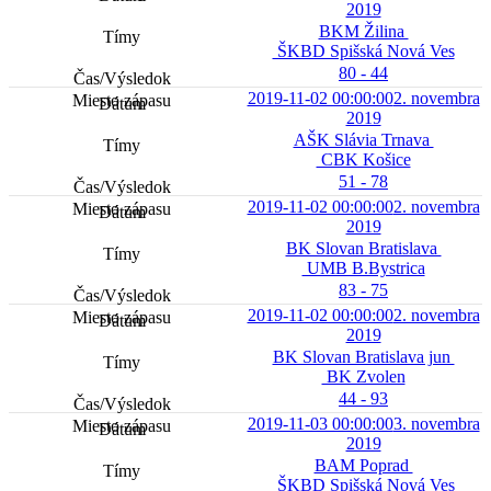
2019
BKM Žilina
ŠKBD Spišská Nová Ves
80 - 44
2019-11-02 00:00:00
2. novembra
2019
AŠK Slávia Trnava
CBK Košice
51 - 78
2019-11-02 00:00:00
2. novembra
2019
BK Slovan Bratislava
UMB B.Bystrica
83 - 75
2019-11-02 00:00:00
2. novembra
2019
BK Slovan Bratislava jun
BK Zvolen
44 - 93
2019-11-03 00:00:00
3. novembra
2019
BAM Poprad
ŠKBD Spišská Nová Ves