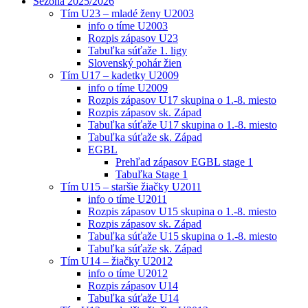
Sezóna 2025/2026
Tím U23 – mladé ženy U2003
info o tíme U2003
Rozpis zápasov U23
Tabuľka súťaže 1. ligy
Slovenský pohár žien
Tím U17 – kadetky U2009
info o tíme U2009
Rozpis zápasov U17 skupina o 1.-8. miesto
Rozpis zápasov sk. Západ
Tabuľka súťaže U17 skupina o 1.-8. miesto
Tabuľka súťaže sk. Západ
EGBL
Prehľad zápasov EGBL stage 1
Tabuľka Stage 1
Tím U15 – staršie žiačky U2011
info o tíme U2011
Rozpis zápasov U15 skupina o 1.-8. miesto
Rozpis zápasov sk. Západ
Tabuľka súťaže U15 skupina o 1.-8. miesto
Tabuľka súťaže sk. Západ
Tím U14 – žiačky U2012
info o tíme U2012
Rozpis zápasov U14
Tabuľka súťaže U14