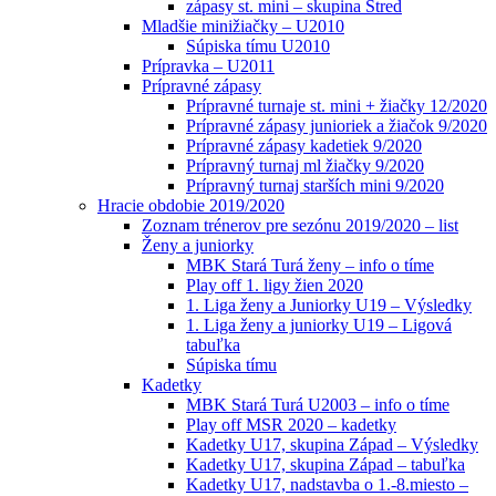
zápasy st. mini – skupina Stred
Mladšie minižiačky – U2010
Súpiska tímu U2010
Prípravka – U2011
Prípravné zápasy
Prípravné turnaje st. mini + žiačky 12/2020
Prípravné zápasy junioriek a žiačok 9/2020
Prípravné zápasy kadetiek 9/2020
Prípravný turnaj ml žiačky 9/2020
Prípravný turnaj starších mini 9/2020
Hracie obdobie 2019/2020
Zoznam trénerov pre sezónu 2019/2020 – list
Ženy a juniorky
MBK Stará Turá ženy – info o tíme
Play off 1. ligy žien 2020
1. Liga ženy a Juniorky U19 – Výsledky
1. Liga ženy a juniorky U19 – Ligová
tabuľka
Súpiska tímu
Kadetky
MBK Stará Turá U2003 – info o tíme
Play off MSR 2020 – kadetky
Kadetky U17, skupina Západ – Výsledky
Kadetky U17, skupina Západ – tabuľka
Kadetky U17, nadstavba o 1.-8.miesto –