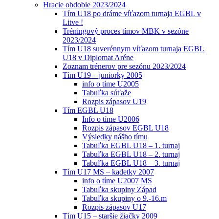
Hracie obdobie 2023/2024
Tím U18 po dráme víťazom turnaja EGBL v
Litve !
Tréningový proces tímov MBK v sezóne
2023/2024
Tím U18 suverénnym víťazom turnaja EGBL
U18 v Diplomat Aréne
Zoznam trénerov pre sezónu 2023/2024
Tím U19 – juniorky 2005
info o tíme U2005
Tabuľka súťaže
Rozpis zápasov U19
Tím EGBL U18
Info o tíme U2006
Rozpis zápasov EGBL U18
Výsledky nášho tímu
Tabuľka EGBL U18 – 1. turnaj
Tabuľka EGBL U18 – 2. turnaj
Tabuľka EGBL U18 – 3. turnaj
Tím U17 MS – kadetky 2007
info o tíme U2007 MS
Tabuľka skupiny Západ
Tabuľka skupiny o 9.-16.m
Rozpis zápasov U17
Tím U15 – staršie žiačky 2009