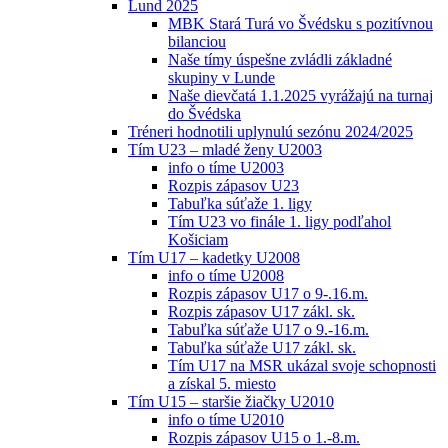
Lund 2025
MBK Stará Turá vo Švédsku s pozitívnou
bilanciou
Naše tímy úspešne zvládli základné
skupiny v Lunde
Naše dievčatá 1.1.2025 vyrážajú na turnaj
do Švédska
Tréneri hodnotili uplynulú sezónu 2024/2025
Tím U23 – mladé ženy U2003
info o tíme U2003
Rozpis zápasov U23
Tabuľka súťaže 1. ligy
Tím U23 vo finále 1. ligy podľahol
Košiciam
Tím U17 – kadetky U2008
info o tíme U2008
Rozpis zápasov U17 o 9-.16.m.
Rozpis zápasov U17 zákl. sk.
Tabuľka súťaže U17 o 9.-16.m.
Tabuľka súťaže U17 zákl. sk.
Tím U17 na MSR ukázal svoje schopnosti
a získal 5. miesto
Tím U15 – staršie žiačky U2010
info o tíme U2010
Rozpis zápasov U15 o 1.-8.m.