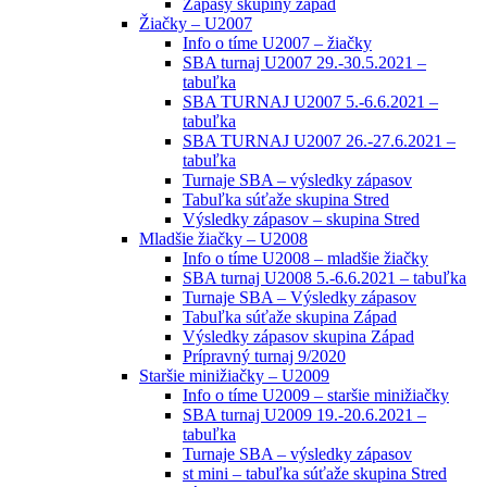
Zápasy skupiny západ
Žiačky – U2007
Info o tíme U2007 – žiačky
SBA turnaj U2007 29.-30.5.2021 –
tabuľka
SBA TURNAJ U2007 5.-6.6.2021 –
tabuľka
SBA TURNAJ U2007 26.-27.6.2021 –
tabuľka
Turnaje SBA – výsledky zápasov
Tabuľka súťaže skupina Stred
Výsledky zápasov – skupina Stred
Mladšie žiačky – U2008
Info o tíme U2008 – mladšie žiačky
SBA turnaj U2008 5.-6.6.2021 – tabuľka
Turnaje SBA – Výsledky zápasov
Tabuľka súťaže skupina Západ
Výsledky zápasov skupina Západ
Prípravný turnaj 9/2020
Staršie minižiačky – U2009
Info o tíme U2009 – staršie minižiačky
SBA turnaj U2009 19.-20.6.2021 –
tabuľka
Turnaje SBA – výsledky zápasov
st mini – tabuľka súťaže skupina Stred