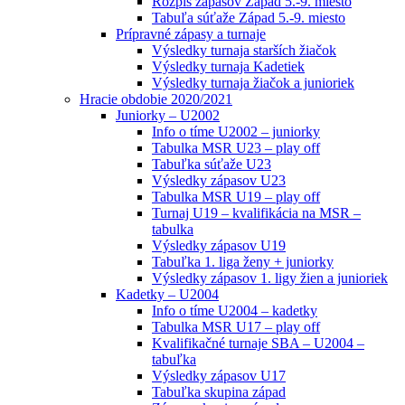
Rozpis zápasov Západ 5.-9. miesto
Tabuľa súťaže Západ 5.-9. miesto
Prípravné zápasy a turnaje
Výsledky turnaja starších žiačok
Výsledky turnaja Kadetiek
Výsledky turnaja žiačok a junioriek
Hracie obdobie 2020/2021
Juniorky – U2002
Info o tíme U2002 – juniorky
Tabulka MSR U23 – play off
Tabuľka súťaže U23
Výsledky zápasov U23
Tabulka MSR U19 – play off
Turnaj U19 – kvalifikácia na MSR –
tabulka
Výsledky zápasov U19
Tabuľka 1. liga ženy + juniorky
Výsledky zápasov 1. ligy žien a junioriek
Kadetky – U2004
Info o tíme U2004 – kadetky
Tabulka MSR U17 – play off
Kvalifikačné turnaje SBA – U2004 –
tabuľka
Výsledky zápasov U17
Tabuľka skupina západ