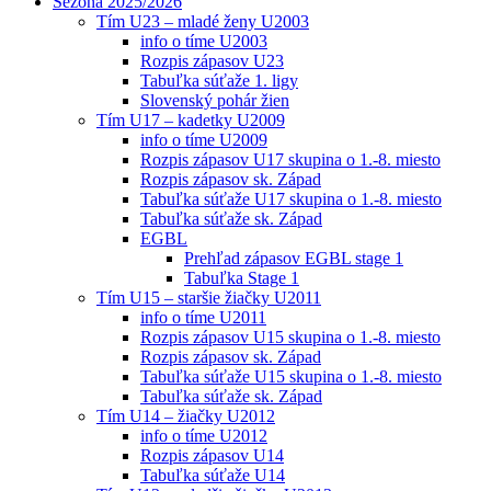
Sezóna 2025/2026
Tím U23 – mladé ženy U2003
info o tíme U2003
Rozpis zápasov U23
Tabuľka súťaže 1. ligy
Slovenský pohár žien
Tím U17 – kadetky U2009
info o tíme U2009
Rozpis zápasov U17 skupina o 1.-8. miesto
Rozpis zápasov sk. Západ
Tabuľka súťaže U17 skupina o 1.-8. miesto
Tabuľka súťaže sk. Západ
EGBL
Prehľad zápasov EGBL stage 1
Tabuľka Stage 1
Tím U15 – staršie žiačky U2011
info o tíme U2011
Rozpis zápasov U15 skupina o 1.-8. miesto
Rozpis zápasov sk. Západ
Tabuľka súťaže U15 skupina o 1.-8. miesto
Tabuľka súťaže sk. Západ
Tím U14 – žiačky U2012
info o tíme U2012
Rozpis zápasov U14
Tabuľka súťaže U14