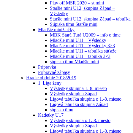
Play off MSR 2020 – st.mini
Staršie mini U12, skupina Západ –
Výsledky
Staršie mini U12, skupina Západ – tabuľka
Súpiska tímu Staršie mini
Mladšie minižiačky
MBK Stará Turá U2009 – info o tíme
Mladšie mini U11 – Výsledky
Mladšie mini U11 – Výsledky 3×3
Mladšie mini U11 – tabuľka súťaže
Mladšie mini U11 – tabulka 3×3
súpiska tímu Mladšie mini
Prípravka
Prípravné zápasy
Hracie obdobie 2018/2019
1. Liga ženy
Výsledky skupina 1.-8. miesto
Výsledky skupina Západ
Ligová tabuľka skupina o 1.-8. miesto
Ligová tabuľka skupina Západ
súpiska tímu
Kadetky U17
Výsledky skupina o 1.-8. miesto
Výsledky skupina Západ
Ligová tabuľka skupina o 1.-8. miesto