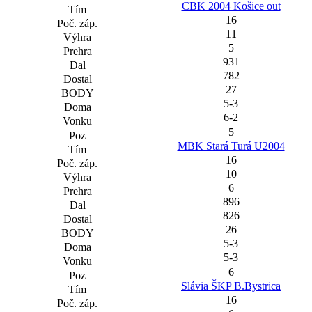
CBK 2004 Košice out
16
11
5
931
782
27
5-3
6-2
5
MBK Stará Turá U2004
16
10
6
896
826
26
5-3
5-3
6
Slávia ŠKP B.Bystrica
16