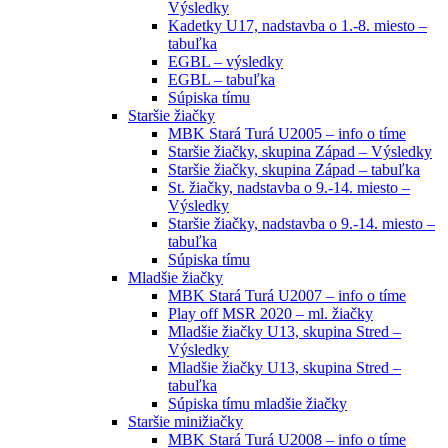
Výsledky
Kadetky U17, nadstavba o 1.-8. miesto –
tabuľka
EGBL – výsledky
EGBL – tabuľka
Súpiska tímu
Staršie žiačky
MBK Stará Turá U2005 – info o tíme
Staršie žiačky, skupina Západ – Výsledky
Staršie žiačky, skupina Západ – tabuľka
St. žiačky, nadstavba o 9.-14. miesto –
Výsledky
Staršie žiačky, nadstavba o 9.-14. miesto –
tabuľka
Súpiska tímu
Mladšie žiačky
MBK Stará Turá U2007 – info o tíme
Play off MSR 2020 – ml. žiačky
Mladšie žiačky U13, skupina Stred –
Výsledky
Mladšie žiačky U13, skupina Stred –
tabuľka
Súpiska tímu mladšie žiačky
Staršie minižiačky
MBK Stará Turá U2008 – info o tíme