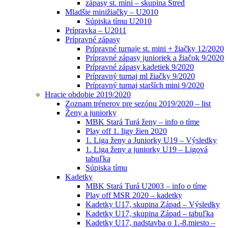
zápasy st. mini – skupina Stred
Mladšie minižiačky – U2010
Súpiska tímu U2010
Prípravka – U2011
Prípravné zápasy
Prípravné turnaje st. mini + žiačky 12/2020
Prípravné zápasy junioriek a žiačok 9/2020
Prípravné zápasy kadetiek 9/2020
Prípravný turnaj ml žiačky 9/2020
Prípravný turnaj starších mini 9/2020
Hracie obdobie 2019/2020
Zoznam trénerov pre sezónu 2019/2020 – list
Ženy a juniorky
MBK Stará Turá ženy – info o tíme
Play off 1. ligy žien 2020
1. Liga ženy a Juniorky U19 – Výsledky
1. Liga ženy a juniorky U19 – Ligová
tabuľka
Súpiska tímu
Kadetky
MBK Stará Turá U2003 – info o tíme
Play off MSR 2020 – kadetky
Kadetky U17, skupina Západ – Výsledky
Kadetky U17, skupina Západ – tabuľka
Kadetky U17, nadstavba o 1.-8.miesto –