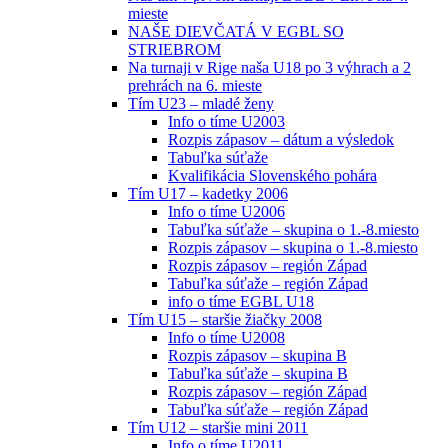
mieste
NAŠE DIEVČATÁ V EGBL SO
STRIEBROM
Na turnaji v Rige naša U18 po 3 výhrach a 2
prehrách na 6. mieste
Tím U23 – mladé ženy
Info o tíme U2003
Rozpis zápasov – dátum a výsledok
Tabuľka súťaže
Kvalifikácia Slovenského pohára
Tím U17 – kadetky 2006
Info o tíme U2006
Tabuľka súťaže – skupina o 1.-8.miesto
Rozpis zápasov – skupina o 1.-8.miesto
Rozpis zápasov – región Západ
Tabuľka súťaže – región Západ
info o tíme EGBL U18
Tím U15 – staršie žiačky 2008
Info o tíme U2008
Rozpis zápasov – skupina B
Tabuľka súťaže – skupina B
Rozpis zápasov – región Západ
Tabuľka súťaže – región Západ
Tím U12 – staršie mini 2011
Info o tíme U2011