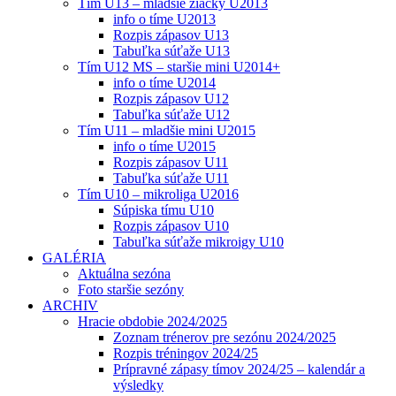
Tím U13 – mladšie žiačky U2013
info o tíme U2013
Rozpis zápasov U13
Tabuľka súťaže U13
Tím U12 MS – staršie mini U2014+
info o tíme U2014
Rozpis zápasov U12
Tabuľka súťaže U12
Tím U11 – mladšie mini U2015
info o tíme U2015
Rozpis zápasov U11
Tabuľka súťaže U11
Tím U10 – mikroliga U2016
Súpiska tímu U10
Rozpis zápasov U10
Tabuľka súťaže mikroigy U10
GALÉRIA
Aktuálna sezóna
Foto staršie sezóny
ARCHIV
Hracie obdobie 2024/2025
Zoznam trénerov pre sezónu 2024/2025
Rozpis tréningov 2024/25
Prípravné zápasy tímov 2024/25 – kalendár a
výsledky