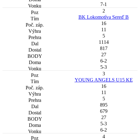
7-1
2
BK Lokomotíva Sereď B
16
11
5
1114
817
27
6-2
5-3
3
YOUNG ANGELS U15 KE
16
11
5
895
679
27
5-3
6-2
4