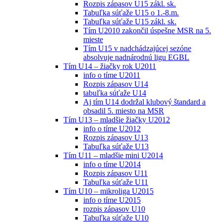
Rozpis zápasov U15 zákl. sk.
Tabuľka súťaže U15 o 1.-8.m.
Tabuľka súťaže U15 zákl. sk.
Tím U2010 zakončil úspešne MSR na 5.
mieste
Tím U15 v nadchádzajúcej sezóne
absolvuje nadnárodnú ligu EGBL
Tím U14 – žiačky rok U2011
info o tíme U2011
Rozpis zápasov U14
tabuľka súťaže U14
Aj tím U14 dodržal klubový štandard a
obsadil 5. miesto na MSR
Tím U13 – mladšie žiačky U2012
info o tíme U2012
Rozpis zápasov U13
Tabuľka súťaže U13
Tím U11 – mladšie mini U2014
info o tíme U2014
Rozpis zápasov U11
Tabuľka súťaže U11
Tím U10 – mikroliga U2015
info o tíme U2015
rozpis zápasov U10
Tabuľka súťaže U10