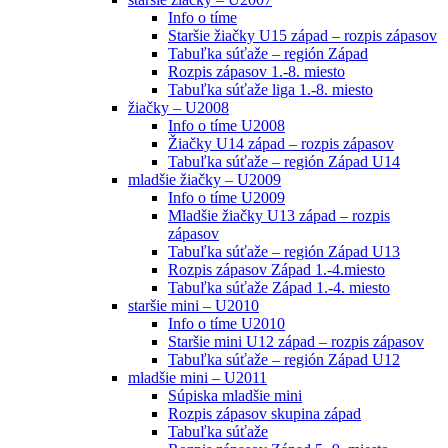
Info o tíme
Staršie žiačky U15 západ – rozpis zápasov
Tabuľka súťaže – región Západ
Rozpis zápasov 1.-8. miesto
Tabuľka súťaže liga 1.-8. miesto
žiačky – U2008
Info o tíme U2008
Žiačky U14 západ – rozpis zápasov
Tabuľka súťaže – región Západ U14
mladšie žiačky – U2009
Info o tíme U2009
Mladšie žiačky U13 západ – rozpis
zápasov
Tabuľka súťaže – región Západ U13
Rozpis zápasov Západ 1.-4.miesto
Tabuľka súťaže Západ 1.-4. miesto
staršie mini – U2010
Info o tíme U2010
Staršie mini U12 západ – rozpis zápasov
Tabuľka súťaže – región Západ U12
mladšie mini – U2011
Súpiska mladšie mini
Rozpis zápasov skupina západ
Tabuľka súťaže