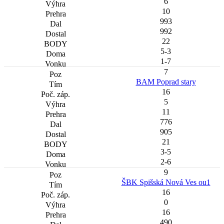
6
10
993
992
22
5-3
1-7
7
BAM Poprad stary
16
5
11
776
905
21
3-5
2-6
9
ŠBK Spišská Nová Ves ou1
16
0
16
490