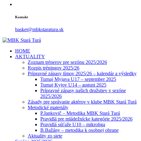
Kontakt
basket@mbkstaratura.sk
HOME
AKTUALITY
Zoznam trénerov pre sezónu 2025/2026
Rozpis tréningov 2025/26
Prípravné zápasy tímov 2025/26 – kalendár a výsledky
Turnaj Myjava U17 – september 2025
Turnaj Kyjov U14 – august 2025
Prípravné zápasy našich družstiev v sezóne
2025/2026
Zásady pre správanie aktérov v klube MBK Stará Turá
Metodické materiály
P.Jankovič – Metodika MBK Stará Turá
Pravidlá pre mládežnícke kategórie 2025/2026
Pravidlá súťaže U10 – mikroliga
B.Bažány – metodika k osobnej obrane
Aktuality zo siete