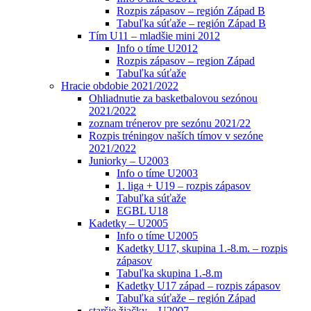
Rozpis zápasov – región Západ B
Tabuľka súťaže – región Západ B
Tím U11 – mladšie mini 2012
Info o tíme U2012
Rozpis zápasov – region Západ
Tabuľka súťaže
Hracie obdobie 2021/2022
Ohliadnutie za basketbalovou sezónou
2021/2022
zoznam trénerov pre sezónu 2021/22
Rozpis tréningov naších tímov v sezóne
2021/2022
Juniorky – U2003
Info o tíme U2003
1. liga + U19 – rozpis zápasov
Tabuľka súťaže
EGBL U18
Kadetky – U2005
Info o tíme U2005
Kadetky U17, skupina 1.-8.m. – rozpis
zápasov
Tabuľka skupina 1.-8.m
Kadetky U17 západ – rozpis zápasov
Tabuľka súťaže – región Západ
staršie žiačky – U2007