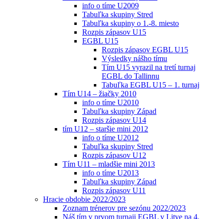
info o tíme U2009
Tabuľka skupiny Stred
Tabuľka skupiny o 1.-8. miesto
Rozpis zápasov U15
EGBL U15
Rozpis zápasov EGBL U15
Výsledky nášho tímu
Tím U15 vyrazil na tretí turnaj
EGBL do Tallinnu
Tabuľka EGBL U15 – 1. turnaj
Tím U14 – žiačky 2010
info o tíme U2010
Tabuľka skupiny Západ
Rozpis zápasov U14
tím U12 – staršie mini 2012
info o tíme U2012
Tabuľka skupiny Stred
Rozpis zápasov U12
Tím U11 – mladšie mini 2013
info o tíme U2013
Tabuľka skupiny Západ
Rozpis zápasov U11
Hracie obdobie 2022/2023
Zoznam trénerov pre sezónu 2022/2023
Náš tím v prvom turnaji EGBL v Litve na 4.