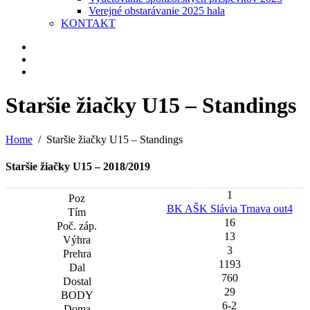
Verejné obstarávanie 2025 hala
KONTAKT
Staršie žiačky U15 – Standings
Home
Staršie žiačky U15 – Standings
Staršie žiačky U15 – 2018/2019
1
BK AŠK Slávia Trnava out4
16
13
3
1193
760
29
6-2