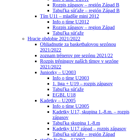
Rozpis zápasov – región Západ B
Tabuľka súťaže – región Západ B
Tím U11 – mladšie mini 2012
Info o tíme U2012
Rozpis zápasov – region Západ
Tabuľka súťaže
Hracie obdobie 2021/2022
Ohliadnutie za basketbalovou sezónou
2021/2022
zoznam trénerov pre sezónu 2021/22
Rozpis tréningov naších tímov v sezóne
2021/2022
Juniorky – U2003
Info o tíme U2003
1. liga + U19 – rozpis zápasov
Tabuľka súťaže
EGBL U18
Kadetky – U2005
Info o tíme U2005
Kadetky U17, skupina 1.-8.m. – rozpis
zápasov
Tabuľka skupina 1.-8.m
Kadetky U17 západ – rozpis zápasov
Tabuľka súťaže – región Západ
staršie žiačky – U2007