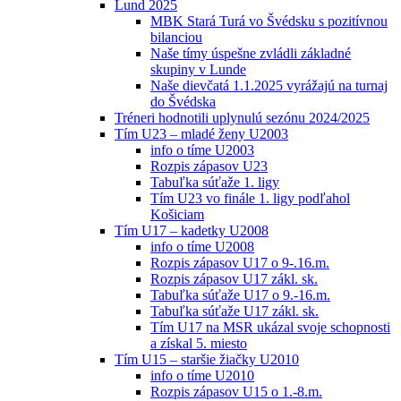
Lund 2025
MBK Stará Turá vo Švédsku s pozitívnou
bilanciou
Naše tímy úspešne zvládli základné
skupiny v Lunde
Naše dievčatá 1.1.2025 vyrážajú na turnaj
do Švédska
Tréneri hodnotili uplynulú sezónu 2024/2025
Tím U23 – mladé ženy U2003
info o tíme U2003
Rozpis zápasov U23
Tabuľka súťaže 1. ligy
Tím U23 vo finále 1. ligy podľahol
Košiciam
Tím U17 – kadetky U2008
info o tíme U2008
Rozpis zápasov U17 o 9-.16.m.
Rozpis zápasov U17 zákl. sk.
Tabuľka súťaže U17 o 9.-16.m.
Tabuľka súťaže U17 zákl. sk.
Tím U17 na MSR ukázal svoje schopnosti
a získal 5. miesto
Tím U15 – staršie žiačky U2010
info o tíme U2010
Rozpis zápasov U15 o 1.-8.m.