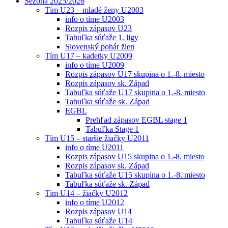
Sezóna 2025/2026
Tím U23 – mladé ženy U2003
info o tíme U2003
Rozpis zápasov U23
Tabuľka súťaže 1. ligy
Slovenský pohár žien
Tím U17 – kadetky U2009
info o tíme U2009
Rozpis zápasov U17 skupina o 1.-8. miesto
Rozpis zápasov sk. Západ
Tabuľka súťaže U17 skupina o 1.-8. miesto
Tabuľka súťaže sk. Západ
EGBL
Prehľad zápasov EGBL stage 1
Tabuľka Stage 1
Tím U15 – staršie žiačky U2011
info o tíme U2011
Rozpis zápasov U15 skupina o 1.-8. miesto
Rozpis zápasov sk. Západ
Tabuľka súťaže U15 skupina o 1.-8. miesto
Tabuľka súťaže sk. Západ
Tím U14 – žiačky U2012
info o tíme U2012
Rozpis zápasov U14
Tabuľka súťaže U14