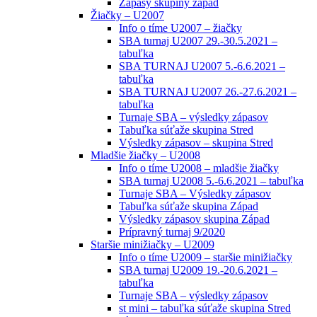
Zápasy skupiny západ
Žiačky – U2007
Info o tíme U2007 – žiačky
SBA turnaj U2007 29.-30.5.2021 –
tabuľka
SBA TURNAJ U2007 5.-6.6.2021 –
tabuľka
SBA TURNAJ U2007 26.-27.6.2021 –
tabuľka
Turnaje SBA – výsledky zápasov
Tabuľka súťaže skupina Stred
Výsledky zápasov – skupina Stred
Mladšie žiačky – U2008
Info o tíme U2008 – mladšie žiačky
SBA turnaj U2008 5.-6.6.2021 – tabuľka
Turnaje SBA – Výsledky zápasov
Tabuľka súťaže skupina Západ
Výsledky zápasov skupina Západ
Prípravný turnaj 9/2020
Staršie minižiačky – U2009
Info o tíme U2009 – staršie minižiačky
SBA turnaj U2009 19.-20.6.2021 –
tabuľka
Turnaje SBA – výsledky zápasov
st mini – tabuľka súťaže skupina Stred