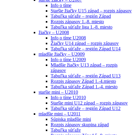
Info o tíme
Staršie žiačky U15 západ – rozpis zápasov
Tabuľka súťaže – región Západ
Rozpis zápasov 1.-8. miesto
Tabuľka súťaže liga 1.-8. miesto
žiačky – U2008
Info o tíme U2008
Žiačky U14 západ – rozpis zápasov
Tabuľka súťaže – región Západ U14
mladšie žiačky – U2009
Info o tíme U2009
Mladšie žiačky U13 západ – rozpis
zápasov
Tabuľka súťaže – región Západ U13
Rozpis zápasov Západ 1.-4.miesto
Tabuľka súťaže Západ 1.-4. miesto
staršie mini – U2010
Info o tíme U2010
Staršie mini U12 západ – rozpis zápasov
Tabuľka súťaže – región Západ U12
mladšie mini – U2011
Súpiska mladšie mini
Rozpis zápasov skupina západ
Tabuľka súťaže