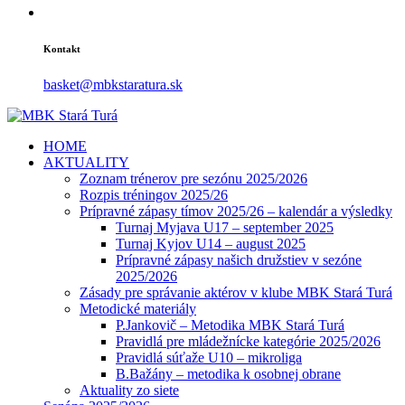
Kontakt
basket@mbkstaratura.sk
HOME
AKTUALITY
Zoznam trénerov pre sezónu 2025/2026
Rozpis tréningov 2025/26
Prípravné zápasy tímov 2025/26 – kalendár a výsledky
Turnaj Myjava U17 – september 2025
Turnaj Kyjov U14 – august 2025
Prípravné zápasy našich družstiev v sezóne
2025/2026
Zásady pre správanie aktérov v klube MBK Stará Turá
Metodické materiály
P.Jankovič – Metodika MBK Stará Turá
Pravidlá pre mládežnícke kategórie 2025/2026
Pravidlá súťaže U10 – mikroliga
B.Bažány – metodika k osobnej obrane
Aktuality zo siete