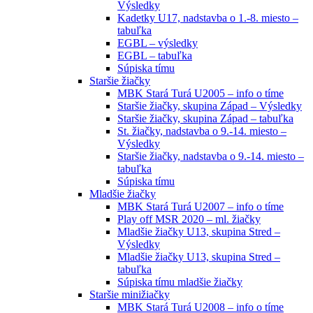
Výsledky
Kadetky U17, nadstavba o 1.-8. miesto –
tabuľka
EGBL – výsledky
EGBL – tabuľka
Súpiska tímu
Staršie žiačky
MBK Stará Turá U2005 – info o tíme
Staršie žiačky, skupina Západ – Výsledky
Staršie žiačky, skupina Západ – tabuľka
St. žiačky, nadstavba o 9.-14. miesto –
Výsledky
Staršie žiačky, nadstavba o 9.-14. miesto –
tabuľka
Súpiska tímu
Mladšie žiačky
MBK Stará Turá U2007 – info o tíme
Play off MSR 2020 – ml. žiačky
Mladšie žiačky U13, skupina Stred –
Výsledky
Mladšie žiačky U13, skupina Stred –
tabuľka
Súpiska tímu mladšie žiačky
Staršie minižiačky
MBK Stará Turá U2008 – info o tíme