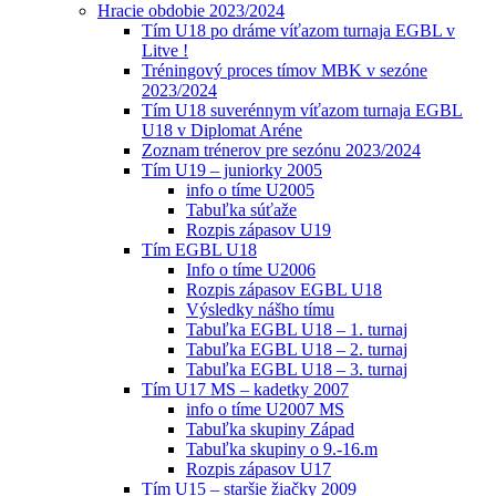
Hracie obdobie 2023/2024
Tím U18 po dráme víťazom turnaja EGBL v
Litve !
Tréningový proces tímov MBK v sezóne
2023/2024
Tím U18 suverénnym víťazom turnaja EGBL
U18 v Diplomat Aréne
Zoznam trénerov pre sezónu 2023/2024
Tím U19 – juniorky 2005
info o tíme U2005
Tabuľka súťaže
Rozpis zápasov U19
Tím EGBL U18
Info o tíme U2006
Rozpis zápasov EGBL U18
Výsledky nášho tímu
Tabuľka EGBL U18 – 1. turnaj
Tabuľka EGBL U18 – 2. turnaj
Tabuľka EGBL U18 – 3. turnaj
Tím U17 MS – kadetky 2007
info o tíme U2007 MS
Tabuľka skupiny Západ
Tabuľka skupiny o 9.-16.m
Rozpis zápasov U17
Tím U15 – staršie žiačky 2009