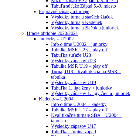
Rozpis zápasov Západ 5.-9. miesto
Tabuľa súťaže Západ 5.-9. miesto
Prípravné zápasy a turnaje
Výsledky turnaja starších žiačok
Výsledky turnaja Kadetiek
Výsledky turnaja žiačok a junioriek
Hracie obdobie 2020/2021
Juniorky – U2002
Info o tíme U2002 – juniorky
Tabulka MSR U23 – play off
Tabuľka súťaže U23
Výsledky zápasov U23
Tabulka MSR U19 – play off
Turnaj U19 – kvalifikácia na MSR –
tabulka
Výsledky zápasov U19
Tabuľka 1. liga ženy + juniorky
Výsledky zápasov 1. ligy žien a junioriek
Kadetky – U2004
Info o tíme U2004 – kadetky
Tabulka MSR U17 – play off
Kvalifikačné turnaje SBA – U2004 –
tabuľka
Výsledky zápasov U17
Tabuľka skupina západ