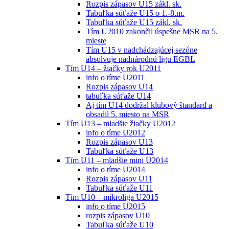
Rozpis zápasov U15 zákl. sk.
Tabuľka súťaže U15 o 1.-8.m.
Tabuľka súťaže U15 zákl. sk.
Tím U2010 zakončil úspešne MSR na 5.
mieste
Tím U15 v nadchádzajúcej sezóne
absolvuje nadnárodnú ligu EGBL
Tím U14 – žiačky rok U2011
info o tíme U2011
Rozpis zápasov U14
tabuľka súťaže U14
Aj tím U14 dodržal klubový štandard a
obsadil 5. miesto na MSR
Tím U13 – mladšie žiačky U2012
info o tíme U2012
Rozpis zápasov U13
Tabuľka súťaže U13
Tím U11 – mladšie mini U2014
info o tíme U2014
Rozpis zápasov U11
Tabuľka súťaže U11
Tím U10 – mikroliga U2015
info o tíme U2015
rozpis zápasov U10
Tabuľka súťaže U10