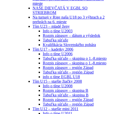
mieste
NAŠE DIEVČATÁ V EGBL SO
STRIEBROM
Na turnaji v Rige naša U18 po 3 výhrach a 2
prehrách na 6. mieste
Tím U23 – mladé ženy
Info o tíme U2003
Rozpis zápasov – dátum a výsledok
Tabuľka súťaže
Kvalifikácia Slovenského pohára
Tím U17 – kadetky 2006
Info o tíme U2006
Tabuľka súťaže – skupina o 1.-8.miesto
Rozpis zápasov – skupina o 1.-8.miesto
Rozpis zápasov – región Západ
Tabuľka súťaže – región Západ
info o tíme EGBL U18
Tím U15 – staršie žiačky 2008
Info o tíme U2008
Rozpis zápasov – skupina B
Tabuľka súťaže – skupina B
Rozpis zápasov – región Západ
Tabuľka súťaže – región Západ
Tím U12 – staršie mini 2011
Info o tíme U2011