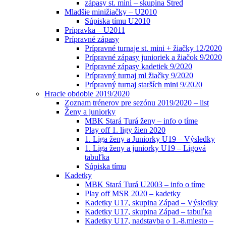
zápasy st. mini – skupina Stred
Mladšie minižiačky – U2010
Súpiska tímu U2010
Prípravka – U2011
Prípravné zápasy
Prípravné turnaje st. mini + žiačky 12/2020
Prípravné zápasy junioriek a žiačok 9/2020
Prípravné zápasy kadetiek 9/2020
Prípravný turnaj ml žiačky 9/2020
Prípravný turnaj starších mini 9/2020
Hracie obdobie 2019/2020
Zoznam trénerov pre sezónu 2019/2020 – list
Ženy a juniorky
MBK Stará Turá ženy – info o tíme
Play off 1. ligy žien 2020
1. Liga ženy a Juniorky U19 – Výsledky
1. Liga ženy a juniorky U19 – Ligová
tabuľka
Súpiska tímu
Kadetky
MBK Stará Turá U2003 – info o tíme
Play off MSR 2020 – kadetky
Kadetky U17, skupina Západ – Výsledky
Kadetky U17, skupina Západ – tabuľka
Kadetky U17, nadstavba o 1.-8.miesto –