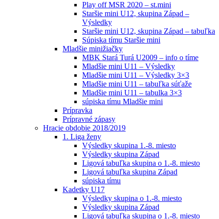
Play off MSR 2020 – st.mini
Staršie mini U12, skupina Západ –
Výsledky
Staršie mini U12, skupina Západ – tabuľka
Súpiska tímu Staršie mini
Mladšie minižiačky
MBK Stará Turá U2009 – info o tíme
Mladšie mini U11 – Výsledky
Mladšie mini U11 – Výsledky 3×3
Mladšie mini U11 – tabuľka súťaže
Mladšie mini U11 – tabulka 3×3
súpiska tímu Mladšie mini
Prípravka
Prípravné zápasy
Hracie obdobie 2018/2019
1. Liga ženy
Výsledky skupina 1.-8. miesto
Výsledky skupina Západ
Ligová tabuľka skupina o 1.-8. miesto
Ligová tabuľka skupina Západ
súpiska tímu
Kadetky U17
Výsledky skupina o 1.-8. miesto
Výsledky skupina Západ
Ligová tabuľka skupina o 1.-8. miesto