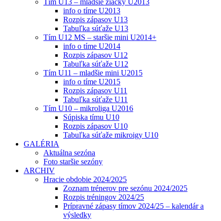
Tím U13 – mladšie žiačky U2013
info o tíme U2013
Rozpis zápasov U13
Tabuľka súťaže U13
Tím U12 MS – staršie mini U2014+
info o tíme U2014
Rozpis zápasov U12
Tabuľka súťaže U12
Tím U11 – mladšie mini U2015
info o tíme U2015
Rozpis zápasov U11
Tabuľka súťaže U11
Tím U10 – mikroliga U2016
Súpiska tímu U10
Rozpis zápasov U10
Tabuľka súťaže mikroigy U10
GALÉRIA
Aktuálna sezóna
Foto staršie sezóny
ARCHIV
Hracie obdobie 2024/2025
Zoznam trénerov pre sezónu 2024/2025
Rozpis tréningov 2024/25
Prípravné zápasy tímov 2024/25 – kalendár a
výsledky