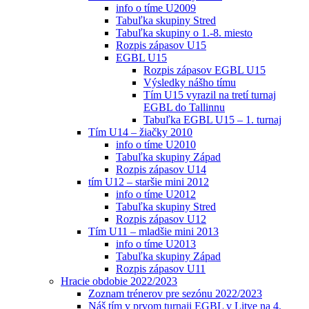
info o tíme U2009
Tabuľka skupiny Stred
Tabuľka skupiny o 1.-8. miesto
Rozpis zápasov U15
EGBL U15
Rozpis zápasov EGBL U15
Výsledky nášho tímu
Tím U15 vyrazil na tretí turnaj
EGBL do Tallinnu
Tabuľka EGBL U15 – 1. turnaj
Tím U14 – žiačky 2010
info o tíme U2010
Tabuľka skupiny Západ
Rozpis zápasov U14
tím U12 – staršie mini 2012
info o tíme U2012
Tabuľka skupiny Stred
Rozpis zápasov U12
Tím U11 – mladšie mini 2013
info o tíme U2013
Tabuľka skupiny Západ
Rozpis zápasov U11
Hracie obdobie 2022/2023
Zoznam trénerov pre sezónu 2022/2023
Náš tím v prvom turnaji EGBL v Litve na 4.