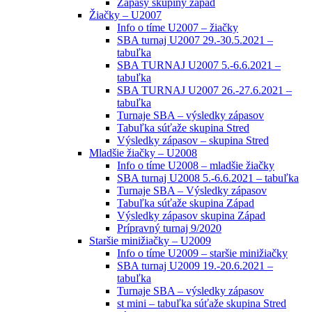
Zápasy skupiny západ
Žiačky – U2007
Info o tíme U2007 – žiačky
SBA turnaj U2007 29.-30.5.2021 –
tabuľka
SBA TURNAJ U2007 5.-6.6.2021 –
tabuľka
SBA TURNAJ U2007 26.-27.6.2021 –
tabuľka
Turnaje SBA – výsledky zápasov
Tabuľka súťaže skupina Stred
Výsledky zápasov – skupina Stred
Mladšie žiačky – U2008
Info o tíme U2008 – mladšie žiačky
SBA turnaj U2008 5.-6.6.2021 – tabuľka
Turnaje SBA – Výsledky zápasov
Tabuľka súťaže skupina Západ
Výsledky zápasov skupina Západ
Prípravný turnaj 9/2020
Staršie minižiačky – U2009
Info o tíme U2009 – staršie minižiačky
SBA turnaj U2009 19.-20.6.2021 –
tabuľka
Turnaje SBA – výsledky zápasov
st mini – tabuľka súťaže skupina Stred