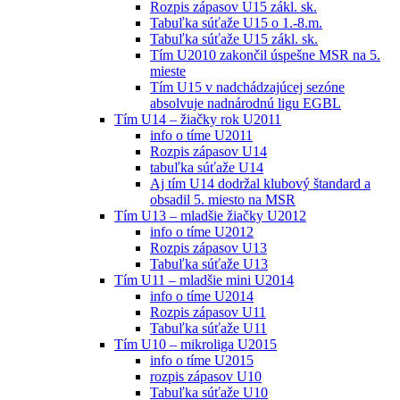
Rozpis zápasov U15 zákl. sk.
Tabuľka súťaže U15 o 1.-8.m.
Tabuľka súťaže U15 zákl. sk.
Tím U2010 zakončil úspešne MSR na 5.
mieste
Tím U15 v nadchádzajúcej sezóne
absolvuje nadnárodnú ligu EGBL
Tím U14 – žiačky rok U2011
info o tíme U2011
Rozpis zápasov U14
tabuľka súťaže U14
Aj tím U14 dodržal klubový štandard a
obsadil 5. miesto na MSR
Tím U13 – mladšie žiačky U2012
info o tíme U2012
Rozpis zápasov U13
Tabuľka súťaže U13
Tím U11 – mladšie mini U2014
info o tíme U2014
Rozpis zápasov U11
Tabuľka súťaže U11
Tím U10 – mikroliga U2015
info o tíme U2015
rozpis zápasov U10
Tabuľka súťaže U10