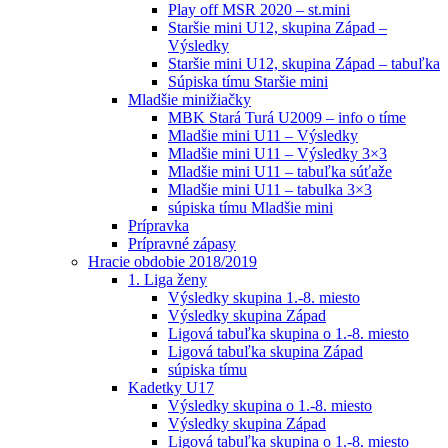
Play off MSR 2020 – st.mini
Staršie mini U12, skupina Západ –
Výsledky
Staršie mini U12, skupina Západ – tabuľka
Súpiska tímu Staršie mini
Mladšie minižiačky
MBK Stará Turá U2009 – info o tíme
Mladšie mini U11 – Výsledky
Mladšie mini U11 – Výsledky 3×3
Mladšie mini U11 – tabuľka súťaže
Mladšie mini U11 – tabulka 3×3
súpiska tímu Mladšie mini
Prípravka
Prípravné zápasy
Hracie obdobie 2018/2019
1. Liga ženy
Výsledky skupina 1.-8. miesto
Výsledky skupina Západ
Ligová tabuľka skupina o 1.-8. miesto
Ligová tabuľka skupina Západ
súpiska tímu
Kadetky U17
Výsledky skupina o 1.-8. miesto
Výsledky skupina Západ
Ligová tabuľka skupina o 1.-8. miesto