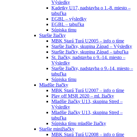
Výsledky
Kadetky U17, nadstavba o 1.-8. miesto –
tabuľka
EGBL – výsledky
EGBL – tabuľka
Súpiska tímu
Staršie žiačky
MBK Stará Turá U2005 – info o tíme
Staršie žiačky, skupina Západ – Výsledky
Staršie žiačky, skupina Západ – tabuľka
St. žiačky, nadstavba o 9.-14. miesto –
Výsledky
Staršie žiačky, nadstavba o 9.-14. miesto –
tabuľka
Súpiska tímu
Mladšie žiačky
MBK Stará Turá U2007 – info o tíme
Play off MSR 2020 – ml. žiačky
Mladšie žiačky U13, skupina Stred –
Výsledky
Mladšie žiačky U13, skupina Stred –
tabuľka
Súpiska tímu mladšie žiačky
Staršie minižiačky
MBK Stará Turá U2008 – info o tíme