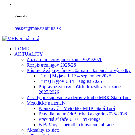
Kontakt
basket@mbkstaratura.sk
HOME
AKTUALITY
Zoznam trénerov pre sezónu 2025/2026
Rozpis tréningov 2025/26
Prípravné zápasy tímov 2025/26 – kalendár a výsledky
Turnaj Myjava U17 – september 2025
Turnaj Kyjov U14 – august 2025
Prípravné zápasy našich družstiev v sezóne
2025/2026
Zásady pre správanie aktérov v klube MBK Stará Turá
Metodické materiály
P.Jankovič – Metodika MBK Stará Turá
Pravidlá pre mládežnícke kategórie 2025/2026
Pravidlá súťaže U10 – mikroliga
B.Bažány – metodika k osobnej obrane
Aktuality zo siete