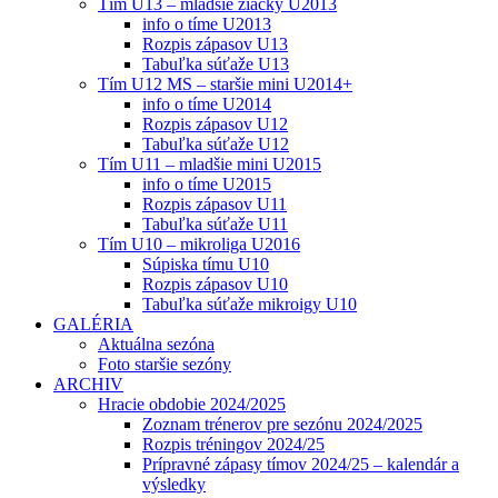
Tím U13 – mladšie žiačky U2013
info o tíme U2013
Rozpis zápasov U13
Tabuľka súťaže U13
Tím U12 MS – staršie mini U2014+
info o tíme U2014
Rozpis zápasov U12
Tabuľka súťaže U12
Tím U11 – mladšie mini U2015
info o tíme U2015
Rozpis zápasov U11
Tabuľka súťaže U11
Tím U10 – mikroliga U2016
Súpiska tímu U10
Rozpis zápasov U10
Tabuľka súťaže mikroigy U10
GALÉRIA
Aktuálna sezóna
Foto staršie sezóny
ARCHIV
Hracie obdobie 2024/2025
Zoznam trénerov pre sezónu 2024/2025
Rozpis tréningov 2024/25
Prípravné zápasy tímov 2024/25 – kalendár a
výsledky