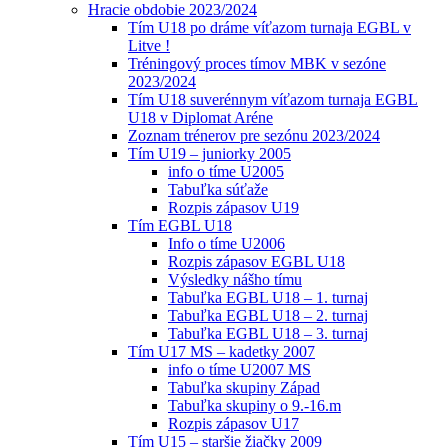
Hracie obdobie 2023/2024
Tím U18 po dráme víťazom turnaja EGBL v
Litve !
Tréningový proces tímov MBK v sezóne
2023/2024
Tím U18 suverénnym víťazom turnaja EGBL
U18 v Diplomat Aréne
Zoznam trénerov pre sezónu 2023/2024
Tím U19 – juniorky 2005
info o tíme U2005
Tabuľka súťaže
Rozpis zápasov U19
Tím EGBL U18
Info o tíme U2006
Rozpis zápasov EGBL U18
Výsledky nášho tímu
Tabuľka EGBL U18 – 1. turnaj
Tabuľka EGBL U18 – 2. turnaj
Tabuľka EGBL U18 – 3. turnaj
Tím U17 MS – kadetky 2007
info o tíme U2007 MS
Tabuľka skupiny Západ
Tabuľka skupiny o 9.-16.m
Rozpis zápasov U17
Tím U15 – staršie žiačky 2009