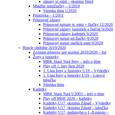
zápasy st. mini – skupina Stred
Mladšie minižiačky – U2010
Súpiska tímu U2010
Prípravka – U2011
Prípravné zápasy
Prípravné turnaje st. mini + žiačky 12/2020
Prípravné zápasy junioriek a žiačok 9/2020
Prípravné zápasy kadetiek 9/2020
Prípravný turnaj ml žiačky 9/2020
Prípravný turnaj starších mini 9/2020
Hracie obdobie 2019/2020
Zoznam trénerov pre sezónu 2019/2020 – list
Ženy a juniorky
MBK Stará Turá ženy – info o tíme
Play off 1. ligy žien 2020
1. Liga ženy a Juniorky U19 – Výsledky
1. Liga ženy a juniorky U19 – Ligová
tabuľka
Súpiska tímu
Kadetky
MBK Stará Turá U2003 – info o tíme
Play off MSR 2020 – kadetky
Kadetky U17, skupina Západ – Výsledky
Kadetky U17, skupina Západ – tabuľka
Kadetky U17, nadstavba o 1.-8.miesto –