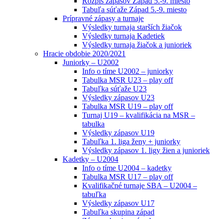
Rozpis zápasov Západ 5.-9. miesto
Tabuľa súťaže Západ 5.-9. miesto
Prípravné zápasy a turnaje
Výsledky turnaja starších žiačok
Výsledky turnaja Kadetiek
Výsledky turnaja žiačok a junioriek
Hracie obdobie 2020/2021
Juniorky – U2002
Info o tíme U2002 – juniorky
Tabulka MSR U23 – play off
Tabuľka súťaže U23
Výsledky zápasov U23
Tabulka MSR U19 – play off
Turnaj U19 – kvalifikácia na MSR –
tabulka
Výsledky zápasov U19
Tabuľka 1. liga ženy + juniorky
Výsledky zápasov 1. ligy žien a junioriek
Kadetky – U2004
Info o tíme U2004 – kadetky
Tabulka MSR U17 – play off
Kvalifikačné turnaje SBA – U2004 –
tabuľka
Výsledky zápasov U17
Tabuľka skupina západ