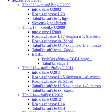
Sezóna 2025/2026
Tím U23 – mladé ženy U2003
info o tíme U2003
Rozpis zápasov U23
Tabuľka súťaže 1. ligy
Slovenský pohár žien
Tím U17 – kadetky U2009
info o tíme U2009
Rozpis zápasov U17 skupina o 1.-8. miesto
Rozpis zápasov sk. Západ
Tabuľka súťaže U17 skupina o 1.-8. miesto
Tabuľka súťaže sk. Západ
EGBL
Prehľad zápasov EGBL stage 1
Tabuľka Stage 1
Tím U15 – staršie žiačky U2011
info o tíme U2011
Rozpis zápasov U15 skupina o 1.-8. miesto
Rozpis zápasov sk. Západ
Tabuľka súťaže U15 skupina o 1.-8. miesto
Tabuľka súťaže sk. Západ
Tím U14 – žiačky U2012
info o tíme U2012
Rozpis zápasov U14
Tabuľka súťaže U14