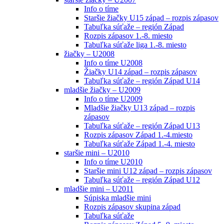
Info o tíme
Staršie žiačky U15 západ – rozpis zápasov
Tabuľka súťaže – región Západ
Rozpis zápasov 1.-8. miesto
Tabuľka súťaže liga 1.-8. miesto
žiačky – U2008
Info o tíme U2008
Žiačky U14 západ – rozpis zápasov
Tabuľka súťaže – región Západ U14
mladšie žiačky – U2009
Info o tíme U2009
Mladšie žiačky U13 západ – rozpis
zápasov
Tabuľka súťaže – región Západ U13
Rozpis zápasov Západ 1.-4.miesto
Tabuľka súťaže Západ 1.-4. miesto
staršie mini – U2010
Info o tíme U2010
Staršie mini U12 západ – rozpis zápasov
Tabuľka súťaže – región Západ U12
mladšie mini – U2011
Súpiska mladšie mini
Rozpis zápasov skupina západ
Tabuľka súťaže