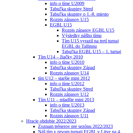
info o tíme U2009
Tabuľka skupiny Stred
Tabuľka skupiny o 1.-8. miesto
Rozpis zápasov U15
EGBL U15
Rozpis zápasov EGBL U15
Výsledky nášho tímu
Tím U15 vyrazil na tretí turnaj
EGBL do Tallinnu
Tabuľka EGBL U15 – 1. turnaj
Tím U14 – žiačky 2010
info o tíme U2010
Tabuľka skupiny Západ
Rozpis zápasov U14
tím U12 – staršie mini 2012
info o tíme U2012
Tabuľka skupiny Stred
Rozpis zápasov U12
Tím U11 – mladšie mini 2013
info o tíme U2013
Tabuľka skupiny Západ
Rozpis zápasov U11
Hracie obdobie 2022/2023
Zoznam trénerov pre sezónu 2022/2023
Náš tím v prvom turnaji EGBL v Litve na 4.