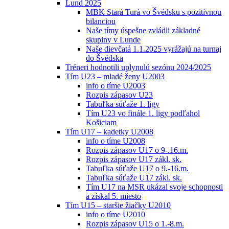
Lund 2025
MBK Stará Turá vo Švédsku s pozitívnou
bilanciou
Naše tímy úspešne zvládli základné
skupiny v Lunde
Naše dievčatá 1.1.2025 vyrážajú na turnaj
do Švédska
Tréneri hodnotili uplynulú sezónu 2024/2025
Tím U23 – mladé ženy U2003
info o tíme U2003
Rozpis zápasov U23
Tabuľka súťaže 1. ligy
Tím U23 vo finále 1. ligy podľahol
Košiciam
Tím U17 – kadetky U2008
info o tíme U2008
Rozpis zápasov U17 o 9-.16.m.
Rozpis zápasov U17 zákl. sk.
Tabuľka súťaže U17 o 9.-16.m.
Tabuľka súťaže U17 zákl. sk.
Tím U17 na MSR ukázal svoje schopnosti
a získal 5. miesto
Tím U15 – staršie žiačky U2010
info o tíme U2010
Rozpis zápasov U15 o 1.-8.m.