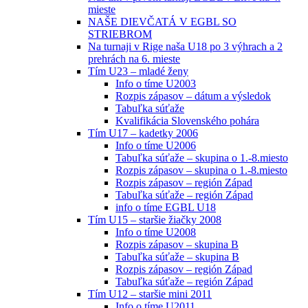
mieste
NAŠE DIEVČATÁ V EGBL SO
STRIEBROM
Na turnaji v Rige naša U18 po 3 výhrach a 2
prehrách na 6. mieste
Tím U23 – mladé ženy
Info o tíme U2003
Rozpis zápasov – dátum a výsledok
Tabuľka súťaže
Kvalifikácia Slovenského pohára
Tím U17 – kadetky 2006
Info o tíme U2006
Tabuľka súťaže – skupina o 1.-8.miesto
Rozpis zápasov – skupina o 1.-8.miesto
Rozpis zápasov – región Západ
Tabuľka súťaže – región Západ
info o tíme EGBL U18
Tím U15 – staršie žiačky 2008
Info o tíme U2008
Rozpis zápasov – skupina B
Tabuľka súťaže – skupina B
Rozpis zápasov – región Západ
Tabuľka súťaže – región Západ
Tím U12 – staršie mini 2011
Info o tíme U2011