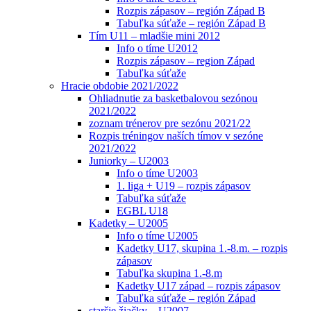
Rozpis zápasov – región Západ B
Tabuľka súťaže – región Západ B
Tím U11 – mladšie mini 2012
Info o tíme U2012
Rozpis zápasov – region Západ
Tabuľka súťaže
Hracie obdobie 2021/2022
Ohliadnutie za basketbalovou sezónou
2021/2022
zoznam trénerov pre sezónu 2021/22
Rozpis tréningov naších tímov v sezóne
2021/2022
Juniorky – U2003
Info o tíme U2003
1. liga + U19 – rozpis zápasov
Tabuľka súťaže
EGBL U18
Kadetky – U2005
Info o tíme U2005
Kadetky U17, skupina 1.-8.m. – rozpis
zápasov
Tabuľka skupina 1.-8.m
Kadetky U17 západ – rozpis zápasov
Tabuľka súťaže – región Západ
staršie žiačky – U2007