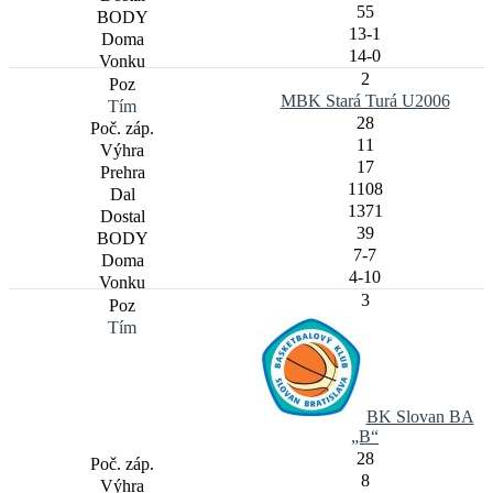
55
13-1
14-0
2
MBK Stará Turá U2006
28
11
17
1108
1371
39
7-7
4-10
3
BK Slovan BA
„B“
28
8