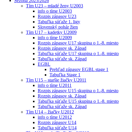
Sezóna 2025/2026
Tím U23 – mladé ženy U2003
info o tíme U2003
Rozpis zápasov U23
Tabuľka súťaže 1. ligy
Slovenský pohár žien
Tím U17 – kadetky U2009
info o tíme U2009
Rozpis zápasov U17 skupina o 1.-8. miesto
Rozpis zápasov sk. Západ
Tabuľka súťaže U17 skupina o 1.-8. miesto
Tabuľka súťaže sk. Západ
EGBL
Prehľad zápasov EGBL stage 1
Tabuľka Stage 1
Tím U15 – staršie žiačky U2011
info o tíme U2011
Rozpis zápasov U15 skupina o 1.-8. miesto
Rozpis zápasov sk. Západ
Tabuľka súťaže U15 skupina o 1.-8. miesto
Tabuľka súťaže sk. Západ
Tím U14 – žiačky U2012
info o tíme U2012
Rozpis zápasov U14
Tabuľka súťaže U14