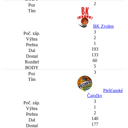
2
BK Zvolen
3
2
1
193
133
60
5
3
Piešťanské
Čajočky
3
1
2
140
177