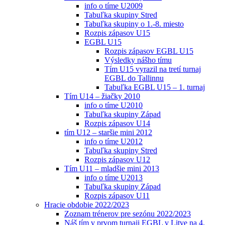
info o tíme U2009
Tabuľka skupiny Stred
Tabuľka skupiny o 1.-8. miesto
Rozpis zápasov U15
EGBL U15
Rozpis zápasov EGBL U15
Výsledky nášho tímu
Tím U15 vyrazil na tretí turnaj
EGBL do Tallinnu
Tabuľka EGBL U15 – 1. turnaj
Tím U14 – žiačky 2010
info o tíme U2010
Tabuľka skupiny Západ
Rozpis zápasov U14
tím U12 – staršie mini 2012
info o tíme U2012
Tabuľka skupiny Stred
Rozpis zápasov U12
Tím U11 – mladšie mini 2013
info o tíme U2013
Tabuľka skupiny Západ
Rozpis zápasov U11
Hracie obdobie 2022/2023
Zoznam trénerov pre sezónu 2022/2023
Náš tím v prvom turnaji EGBL v Litve na 4.