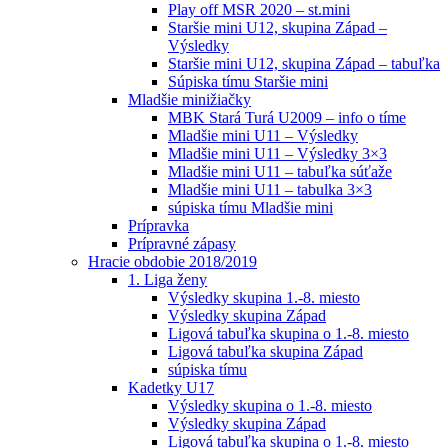
Play off MSR 2020 – st.mini
Staršie mini U12, skupina Západ –
Výsledky
Staršie mini U12, skupina Západ – tabuľka
Súpiska tímu Staršie mini
Mladšie minižiačky
MBK Stará Turá U2009 – info o tíme
Mladšie mini U11 – Výsledky
Mladšie mini U11 – Výsledky 3×3
Mladšie mini U11 – tabuľka súťaže
Mladšie mini U11 – tabulka 3×3
súpiska tímu Mladšie mini
Prípravka
Prípravné zápasy
Hracie obdobie 2018/2019
1. Liga ženy
Výsledky skupina 1.-8. miesto
Výsledky skupina Západ
Ligová tabuľka skupina o 1.-8. miesto
Ligová tabuľka skupina Západ
súpiska tímu
Kadetky U17
Výsledky skupina o 1.-8. miesto
Výsledky skupina Západ
Ligová tabuľka skupina o 1.-8. miesto