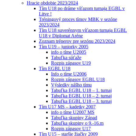
Hracie obdobie 2023/2024
Tím U18 po dráme víťazom turnaja EGBL v
Litve !
Tréningový proces tímov MBK v sezóne
2023/2024
Tím U18 suverénnym víťazom turnaja EGBL
U18 v Diplomat Aréne
Zoznam trénerov pre sezónu 2023/2024
Tím U19 – juniorky 2005
info o tíme U2005
Tabuľka súťaže
Rozpis zápasov U19
Tím EGBL U18
Info o tíme U2006
Rozpis zápasov EGBL U18
Výsledky nášho tímu
Tabuľka EGBL U18 – 1. turnaj
Tabuľka EGBL U18 – 2. turnaj
Tabuľka EGBL U18 – 3. turnaj
Tím U17 MS – kadetky 2007
info o tíme U2007 MS
Tabuľka skupiny Západ
Tabuľka skupiny o 9.-16.m
Rozpis zápasov U17
Tím U15 – staršie žiačky 2009