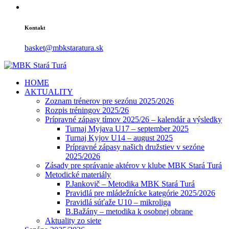
Kontakt
basket@mbkstaratura.sk
HOME
AKTUALITY
Zoznam trénerov pre sezónu 2025/2026
Rozpis tréningov 2025/26
Prípravné zápasy tímov 2025/26 – kalendár a výsledky
Turnaj Myjava U17 – september 2025
Turnaj Kyjov U14 – august 2025
Prípravné zápasy našich družstiev v sezóne
2025/2026
Zásady pre správanie aktérov v klube MBK Stará Turá
Metodické materiály
P.Jankovič – Metodika MBK Stará Turá
Pravidlá pre mládežnícke kategórie 2025/2026
Pravidlá súťaže U10 – mikroliga
B.Bažány – metodika k osobnej obrane
Aktuality zo siete