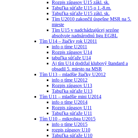
Rozpis zápasov U15 zákl. sk.
Tabuľka súťaže U15 o 1.-8.m.
Tabuľka súťaže U15 zákl. sk.
Tím U2010 zakončil úspešne MSR na 5.
mieste
Tím U15 v nadchádzajúcej sezóne
absolvuje nadnárodnú ligu EGBL
Tím U14 – žiačky rok U2011
info o tíme U2011
Rozpis zápasov U14
tabuľka súťaže U14
Aj tím U14 dodržal klubový štandard a
obsadil 5. miesto na MSR
Tím U13 – mladšie žiačky U2012
info o tíme U2012
Rozpis zápasov U13
Tabuľka súťaže U13
Tím U11 – mladšie mini U2014
info o tíme U2014
Rozpis zápasov U11
Tabuľka súťaže U11
Tím U10 – mikroliga U2015
info o tíme U2015
rozpis zápasov U10
Tabuľka súťaže U10