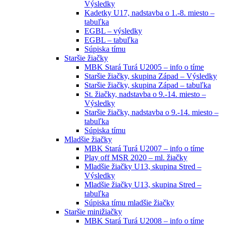
Výsledky
Kadetky U17, nadstavba o 1.-8. miesto –
tabuľka
EGBL – výsledky
EGBL – tabuľka
Súpiska tímu
Staršie žiačky
MBK Stará Turá U2005 – info o tíme
Staršie žiačky, skupina Západ – Výsledky
Staršie žiačky, skupina Západ – tabuľka
St. žiačky, nadstavba o 9.-14. miesto –
Výsledky
Staršie žiačky, nadstavba o 9.-14. miesto –
tabuľka
Súpiska tímu
Mladšie žiačky
MBK Stará Turá U2007 – info o tíme
Play off MSR 2020 – ml. žiačky
Mladšie žiačky U13, skupina Stred –
Výsledky
Mladšie žiačky U13, skupina Stred –
tabuľka
Súpiska tímu mladšie žiačky
Staršie minižiačky
MBK Stará Turá U2008 – info o tíme