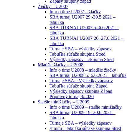
Zápasy skupiny západ
Žiačky – U2007
Info o tíme U2007 – žiačky
SBA turnaj U2007 29.-30.5.2021 –
tabuľka
SBA TURNAJ U2007 5.-6.6.2021 –
tabuľka
SBA TURNAJ U2007 26.-27.6.2021 –
tabuľka
Turnaje SBA – výsledky zápasov
Tabuľka súťaže skupina Stred
Výsledky zápasov – skupina Stred
Mladšie žiačky – U2008
Info o tíme U2008 – mladšie žiačky
SBA turnaj U2008 5.-6.6.2021 – tabuľka
Turnaje SBA – Výsledky zápasov
Tabuľka súťaže skupina Západ
Výsledky zápasov skupina Západ
Prípravný turnaj 9/2020
Staršie minižiačky – U2009
Info o tíme U2009 – staršie minižiačky
SBA turnaj U2009 19.-20.6.2021 –
tabuľka
Turnaje SBA – výsledky zápasov
st mini – tabuľka súťaže skupina Stred