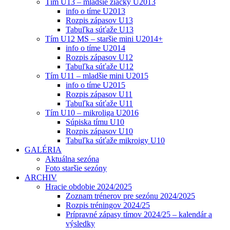
Tím U13 – mladšie žiačky U2013
info o tíme U2013
Rozpis zápasov U13
Tabuľka súťaže U13
Tím U12 MS – staršie mini U2014+
info o tíme U2014
Rozpis zápasov U12
Tabuľka súťaže U12
Tím U11 – mladšie mini U2015
info o tíme U2015
Rozpis zápasov U11
Tabuľka súťaže U11
Tím U10 – mikroliga U2016
Súpiska tímu U10
Rozpis zápasov U10
Tabuľka súťaže mikroigy U10
GALÉRIA
Aktuálna sezóna
Foto staršie sezóny
ARCHIV
Hracie obdobie 2024/2025
Zoznam trénerov pre sezónu 2024/2025
Rozpis tréningov 2024/25
Prípravné zápasy tímov 2024/25 – kalendár a
výsledky