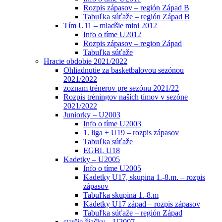
Rozpis zápasov – región Západ B
Tabuľka súťaže – región Západ B
Tím U11 – mladšie mini 2012
Info o tíme U2012
Rozpis zápasov – region Západ
Tabuľka súťaže
Hracie obdobie 2021/2022
Ohliadnutie za basketbalovou sezónou
2021/2022
zoznam trénerov pre sezónu 2021/22
Rozpis tréningov naších tímov v sezóne
2021/2022
Juniorky – U2003
Info o tíme U2003
1. liga + U19 – rozpis zápasov
Tabuľka súťaže
EGBL U18
Kadetky – U2005
Info o tíme U2005
Kadetky U17, skupina 1.-8.m. – rozpis
zápasov
Tabuľka skupina 1.-8.m
Kadetky U17 západ – rozpis zápasov
Tabuľka súťaže – región Západ
staršie žiačky – U2007