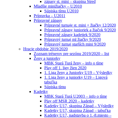
zápasy st. mini – skupina Stred
Mladšie minižiačky – U2010
Súpiska tímu U2010
Prípravka – U2011
Prípravné zápasy
Prípravné turnaje st. mini + žiačky 12/2020
Prípravné zápasy junioriek a žiačok 9/2020
Prípravné zápasy kadetiek 9/2020
Prípravný turnaj ml žiačky 9/2020
Prípravný turnaj starších mini 9/2020
Hracie obdobie 2019/2020
Zoznam trénerov pre sezónu 2019/2020 – list
Ženy a juniorky
MBK Stará Turá ženy – info o tíme
Play off 1. ligy žien 2020
1. Liga ženy a Juniorky U19 – Výsledky
1. Liga ženy a juniorky U19 – Ligová
tabuľka
Súpiska tímu
Kadetky
MBK Stará Turá U2003 – info o tíme
Play off MSR 2020 – kadetky
Kadetky U17, skupina Západ – Výsledky
Kadetky U17, skupina Západ – tabuľka
Kadetky U17, nadstavba o 1.-8.miesto –