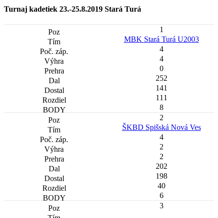
Turnaj kadetiek 23.-25.8.2019 Stará Turá
1
MBK Stará Turá U2003
4
4
0
252
141
111
8
2
ŠKBD Spišská Nová Ves
4
2
2
202
198
40
6
3