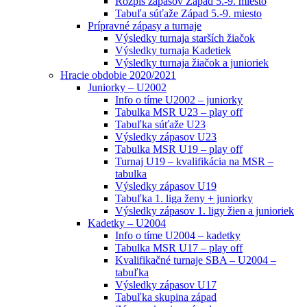
Rozpis zápasov Západ 5.-9. miesto
Tabuľa súťaže Západ 5.-9. miesto
Prípravné zápasy a turnaje
Výsledky turnaja starších žiačok
Výsledky turnaja Kadetiek
Výsledky turnaja žiačok a junioriek
Hracie obdobie 2020/2021
Juniorky – U2002
Info o tíme U2002 – juniorky
Tabulka MSR U23 – play off
Tabuľka súťaže U23
Výsledky zápasov U23
Tabulka MSR U19 – play off
Turnaj U19 – kvalifikácia na MSR –
tabulka
Výsledky zápasov U19
Tabuľka 1. liga ženy + juniorky
Výsledky zápasov 1. ligy žien a junioriek
Kadetky – U2004
Info o tíme U2004 – kadetky
Tabulka MSR U17 – play off
Kvalifikačné turnaje SBA – U2004 –
tabuľka
Výsledky zápasov U17
Tabuľka skupina západ