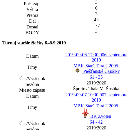
3
0
3
45
177
3
Turnaj staršie žiačky 6.-8.9.2019
2019-09-06 17:30:00
6. septembra
2019
MBK Stará Turá U2005
Piešťanské Čajočky
61 - 35
2019/2020
Športová hala M. Šustíka
2019-09-07 10:30:00
7. septembra
2019
MBK Stará Turá U2005
BK Zvolen
64 - 42
2019/2020