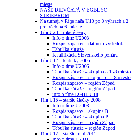
mieste
NAŠE DIEVČATÁ V EGBL SO
STRIEBROM
Na turnaji v Rige naša U18 po 3 výhrach a 2
prehrách na 6. mieste
Tím U23 – mladé ženy
Info o tíme U2003
Rozpis zápasov – dátum a výsledok
Tabuľka súťaže
Kvalifikácia Slovenského pohára
Tím U17 – kadetky 2006
Info o tíme U2006
Tabuľka súťaže – skupina o 1.-8.miesto
Rozpis zápasov – skupina o 1.-8.miesto
Rozpis zápasov – región Západ
Tabuľka súťaže – región Západ
info o tíme EGBL U18
Tím U15 – staršie žiačky 2008
Info o tíme U2008
Rozpis zápasov – skupina B
Tabuľka súťaže – skupina B
Rozpis zápasov – región Západ
Tabuľka súťaže – región Západ
Tím U12 – staršie mini 2011
Info o tíme U2011