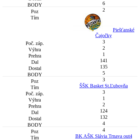
6
2
Piešťanské
Čajočky
3
2
1
141
135
5
3
ŠŠK Basket St.Ľubovňa
3
1
2
124
132
4
4
BK AŠK Slávia Trnava out4