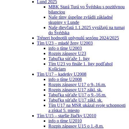
Lund 2025
MBK Stará Turá vo Švédsku s pozitívnou
bilanciou
Naše tímy úspešne zvládli základné
skupiny v Lunde
Naše dievčatá 1.1.2025 vyrážajú na turnaj
do Švédska
Tréneri hodnotili uplynulú sezónu 2024/2025
Tím U23 – mladé ženy U2003
info o tíme U2003
Rozpis zápasov U23
Tabuľka súťaže 1. ligy
Tím U23 vo finále 1. ligy podľahol
Košiciam
Tím U17 – kadetky U2008
info o tíme U2008
Rozpis zápasov U17 o 9-.16.m.
Rozpis zápasov U17 zákl. sk.
Tabuľka súťaže U17 o 9.-16.m.
Tabuľka súťaže U17 zákl. sk.
Tím U17 na MSR ukázal svoje schopnosti
a získal 5. miesto
Tím U15 – staršie žiačky U2010
info o tíme U2010
Rozpis zápasov U15 o 1.-8.m.