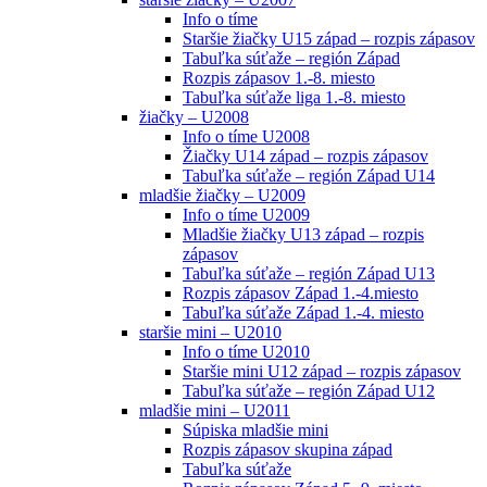
Info o tíme
Staršie žiačky U15 západ – rozpis zápasov
Tabuľka súťaže – región Západ
Rozpis zápasov 1.-8. miesto
Tabuľka súťaže liga 1.-8. miesto
žiačky – U2008
Info o tíme U2008
Žiačky U14 západ – rozpis zápasov
Tabuľka súťaže – región Západ U14
mladšie žiačky – U2009
Info o tíme U2009
Mladšie žiačky U13 západ – rozpis
zápasov
Tabuľka súťaže – región Západ U13
Rozpis zápasov Západ 1.-4.miesto
Tabuľka súťaže Západ 1.-4. miesto
staršie mini – U2010
Info o tíme U2010
Staršie mini U12 západ – rozpis zápasov
Tabuľka súťaže – región Západ U12
mladšie mini – U2011
Súpiska mladšie mini
Rozpis zápasov skupina západ
Tabuľka súťaže