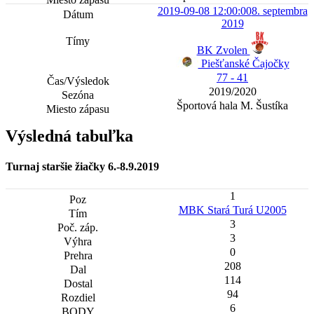
2019-09-08 12:00:00
8. septembra
2019
BK Zvolen
Piešťanské Čajočky
77 - 41
2019/2020
Športová hala M. Šustíka
Výsledná tabuľka
Turnaj staršie žiačky 6.-8.9.2019
1
MBK Stará Turá U2005
3
3
0
208
114
94
6