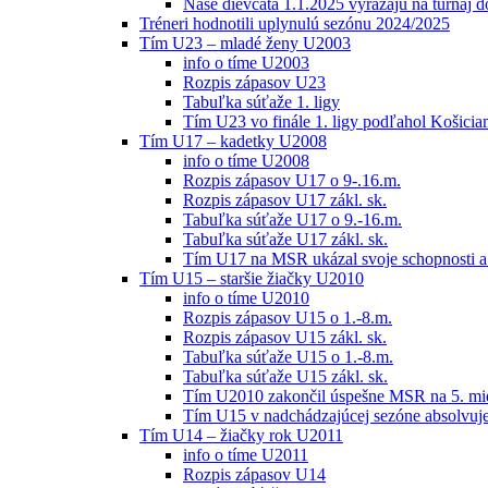
Naše dievčatá 1.1.2025 vyrážajú na turnaj 
Tréneri hodnotili uplynulú sezónu 2024/2025
Tím U23 – mladé ženy U2003
info o tíme U2003
Rozpis zápasov U23
Tabuľka súťaže 1. ligy
Tím U23 vo finále 1. ligy podľahol Košici
Tím U17 – kadetky U2008
info o tíme U2008
Rozpis zápasov U17 o 9-.16.m.
Rozpis zápasov U17 zákl. sk.
Tabuľka súťaže U17 o 9.-16.m.
Tabuľka súťaže U17 zákl. sk.
Tím U17 na MSR ukázal svoje schopnosti a z
Tím U15 – staršie žiačky U2010
info o tíme U2010
Rozpis zápasov U15 o 1.-8.m.
Rozpis zápasov U15 zákl. sk.
Tabuľka súťaže U15 o 1.-8.m.
Tabuľka súťaže U15 zákl. sk.
Tím U2010 zakončil úspešne MSR na 5. mi
Tím U15 v nadchádzajúcej sezóne absolvu
Tím U14 – žiačky rok U2011
info o tíme U2011
Rozpis zápasov U14