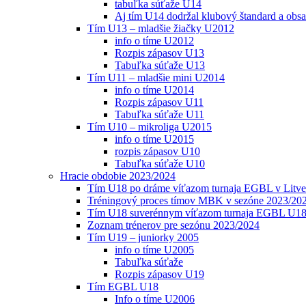
tabuľka súťaže U14
Aj tím U14 dodržal klubový štandard a obs
Tím U13 – mladšie žiačky U2012
info o tíme U2012
Rozpis zápasov U13
Tabuľka súťaže U13
Tím U11 – mladšie mini U2014
info o tíme U2014
Rozpis zápasov U11
Tabuľka súťaže U11
Tím U10 – mikroliga U2015
info o tíme U2015
rozpis zápasov U10
Tabuľka súťaže U10
Hracie obdobie 2023/2024
Tím U18 po dráme víťazom turnaja EGBL v Litve
Tréningový proces tímov MBK v sezóne 2023/20
Tím U18 suverénnym víťazom turnaja EGBL U18
Zoznam trénerov pre sezónu 2023/2024
Tím U19 – juniorky 2005
info o tíme U2005
Tabuľka súťaže
Rozpis zápasov U19
Tím EGBL U18
Info o tíme U2006