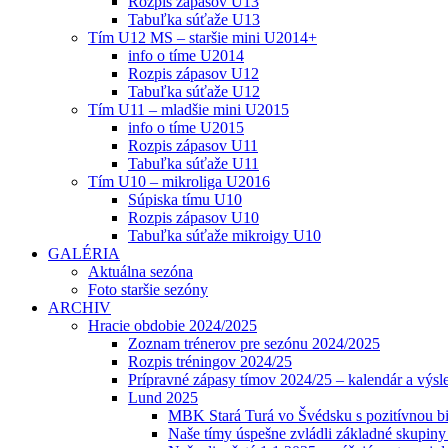
Rozpis zápasov U13
Tabuľka súťaže U13
Tím U12 MS – staršie mini U2014+
info o tíme U2014
Rozpis zápasov U12
Tabuľka súťaže U12
Tím U11 – mladšie mini U2015
info o tíme U2015
Rozpis zápasov U11
Tabuľka súťaže U11
Tím U10 – mikroliga U2016
Súpiska tímu U10
Rozpis zápasov U10
Tabuľka súťaže mikroigy U10
GALÉRIA
Aktuálna sezóna
Foto staršie sezóny
ARCHIV
Hracie obdobie 2024/2025
Zoznam trénerov pre sezónu 2024/2025
Rozpis tréningov 2024/25
Prípravné zápasy tímov 2024/25 – kalendár a výsl
Lund 2025
MBK Stará Turá vo Švédsku s pozitívnou bi
Naše tímy úspešne zvládli základné skupin