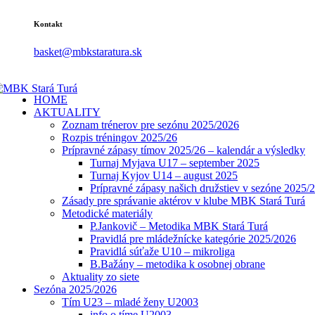
Kontakt
basket@mbkstaratura.sk
HOME
AKTUALITY
Zoznam trénerov pre sezónu 2025/2026
Rozpis tréningov 2025/26
Prípravné zápasy tímov 2025/26 – kalendár a výsledky
Turnaj Myjava U17 – september 2025
Turnaj Kyjov U14 – august 2025
Prípravné zápasy našich družstiev v sezóne 2025/
Zásady pre správanie aktérov v klube MBK Stará Turá
Metodické materiály
P.Jankovič – Metodika MBK Stará Turá
Pravidlá pre mládežnícke kategórie 2025/2026
Pravidlá súťaže U10 – mikroliga
B.Bažány – metodika k osobnej obrane
Aktuality zo siete
Sezóna 2025/2026
Tím U23 – mladé ženy U2003
info o tíme U2003