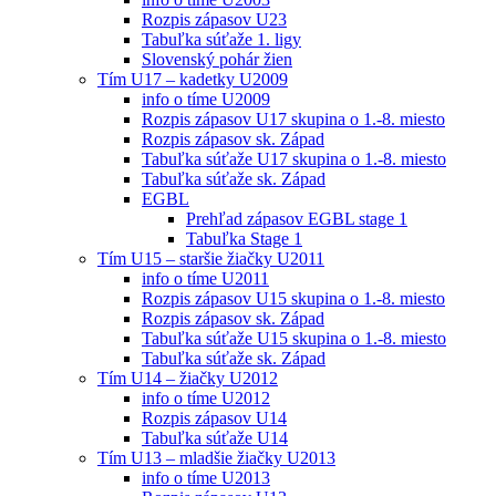
Rozpis zápasov U23
Tabuľka súťaže 1. ligy
Slovenský pohár žien
Tím U17 – kadetky U2009
info o tíme U2009
Rozpis zápasov U17 skupina o 1.-8. miesto
Rozpis zápasov sk. Západ
Tabuľka súťaže U17 skupina o 1.-8. miesto
Tabuľka súťaže sk. Západ
EGBL
Prehľad zápasov EGBL stage 1
Tabuľka Stage 1
Tím U15 – staršie žiačky U2011
info o tíme U2011
Rozpis zápasov U15 skupina o 1.-8. miesto
Rozpis zápasov sk. Západ
Tabuľka súťaže U15 skupina o 1.-8. miesto
Tabuľka súťaže sk. Západ
Tím U14 – žiačky U2012
info o tíme U2012
Rozpis zápasov U14
Tabuľka súťaže U14
Tím U13 – mladšie žiačky U2013
info o tíme U2013