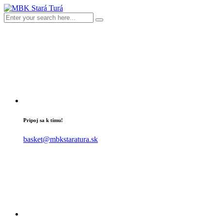
Pripoj sa k tímu!
basket@mbkstaratura.sk