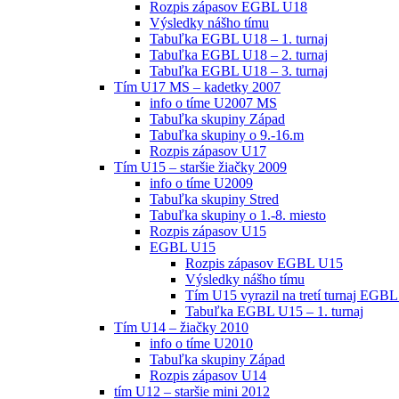
Rozpis zápasov EGBL U18
Výsledky nášho tímu
Tabuľka EGBL U18 – 1. turnaj
Tabuľka EGBL U18 – 2. turnaj
Tabuľka EGBL U18 – 3. turnaj
Tím U17 MS – kadetky 2007
info o tíme U2007 MS
Tabuľka skupiny Západ
Tabuľka skupiny o 9.-16.m
Rozpis zápasov U17
Tím U15 – staršie žiačky 2009
info o tíme U2009
Tabuľka skupiny Stred
Tabuľka skupiny o 1.-8. miesto
Rozpis zápasov U15
EGBL U15
Rozpis zápasov EGBL U15
Výsledky nášho tímu
Tím U15 vyrazil na tretí turnaj EGBL
Tabuľka EGBL U15 – 1. turnaj
Tím U14 – žiačky 2010
info o tíme U2010
Tabuľka skupiny Západ
Rozpis zápasov U14
tím U12 – staršie mini 2012