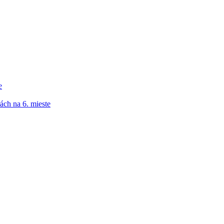
e
ách na 6. mieste