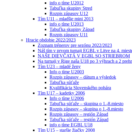
info o tíme U2012
Tabuľka skupiny Stred
Rozpis zápasov U12
Tím U11 – mladšie mini 2013
info o tíme U2013
Tabuľka skupiny Západ
Rozpis zápasov U11
Hracie obdobie 2022/2023
Zoznam trénerov pre sezónu 2022/2023
Náš tím v prvom turnaji EGBL v Litve na 4. miest
NAŠE DIEVČATÁ V EGBL SO STRIEBROM
Na turnaji v Rige naša U18 po 3 výhrach a 2 prehr
Tím U23 – mladé ženy
Info o tíme U2003
Rozpis zápasov – dátum a výsledok
Tabuľka súťaže
Kvalifikácia Slovenského pohára
Tím U17 – kadetky 2006
Info o tíme U2006
Tabuľka súťaže – skupina o 1.-8.miesto
Rozpis zápasov – skupina o 1.-8.miesto
Rozpis zápasov – región Západ
Tabuľka súťaže – región Západ
info o tíme EGBL U18
Tím U15 – staršie žiačky 2008