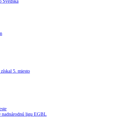
do Švédska
am
ískal 5. miesto
este
je nadnárodnú ligu EGBL