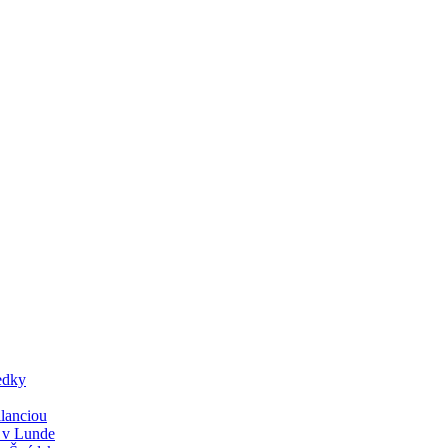
edky
lanciou
y v Lunde