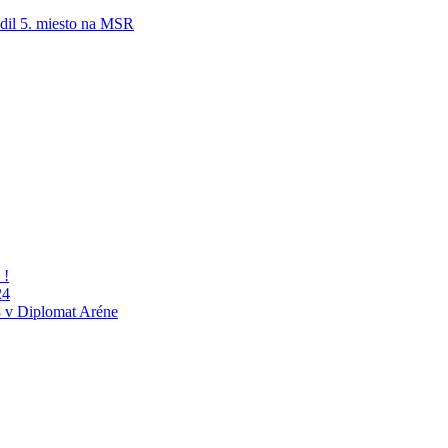
adil 5. miesto na MSR
 !
24
 v Diplomat Aréne