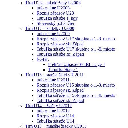
Tím U23 – mladé ženy U2003
info o tíme U2003
Rozpis zápasov U23
Tabuľka súťaže 1. ligy
Slovenský pohár žien
Tím U17 – kadetky U2009
info o tíme U2009
Rozpis zápasov U17 skupina o 1.-8. miesto
Rozpis zápasov sk. Západ
Tabuľka súťaže U17 skupina o 1.-8. miesto
Tabuľka súťaže sk. Západ
EGBL
Prehľad zápasov EGBL stage 1
Tabuľka Stage 1
Tím U15 – staršie žiačky U2011
info o tíme U2011
Rozpis zápasov U15 skupina o 1.-8. miesto
Rozpis zápasov sk. Západ
Tabuľka súťaže U15 skupina o 1.-8. miesto
Tabuľka súťaže sk. Západ
Tím U14 – žiačky U2012
info o tíme U2012
Rozpis zápasov U14
Tabuľka súťaže U14
Tím U13 – mladšie žiačky U2013