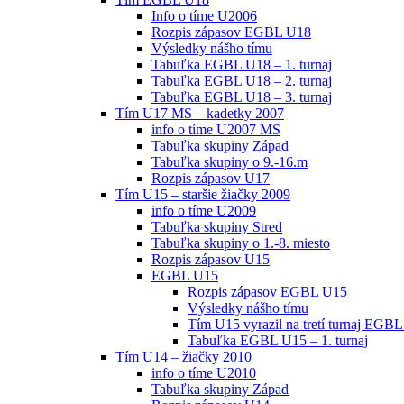
Info o tíme U2006
Rozpis zápasov EGBL U18
Výsledky nášho tímu
Tabuľka EGBL U18 – 1. turnaj
Tabuľka EGBL U18 – 2. turnaj
Tabuľka EGBL U18 – 3. turnaj
Tím U17 MS – kadetky 2007
info o tíme U2007 MS
Tabuľka skupiny Západ
Tabuľka skupiny o 9.-16.m
Rozpis zápasov U17
Tím U15 – staršie žiačky 2009
info o tíme U2009
Tabuľka skupiny Stred
Tabuľka skupiny o 1.-8. miesto
Rozpis zápasov U15
EGBL U15
Rozpis zápasov EGBL U15
Výsledky nášho tímu
Tím U15 vyrazil na tretí turnaj EGBL
Tabuľka EGBL U15 – 1. turnaj
Tím U14 – žiačky 2010
info o tíme U2010
Tabuľka skupiny Západ