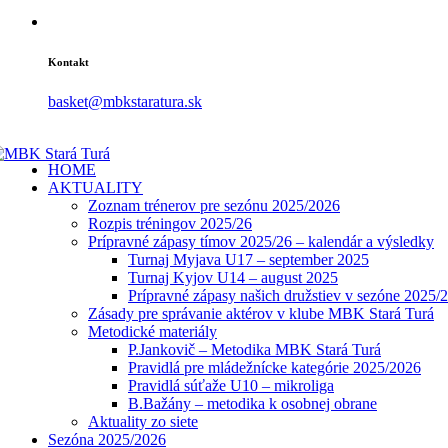
Kontakt
basket@mbkstaratura.sk
HOME
AKTUALITY
Zoznam trénerov pre sezónu 2025/2026
Rozpis tréningov 2025/26
Prípravné zápasy tímov 2025/26 – kalendár a výsledky
Turnaj Myjava U17 – september 2025
Turnaj Kyjov U14 – august 2025
Prípravné zápasy našich družstiev v sezóne 2025/
Zásady pre správanie aktérov v klube MBK Stará Turá
Metodické materiály
P.Jankovič – Metodika MBK Stará Turá
Pravidlá pre mládežnícke kategórie 2025/2026
Pravidlá súťaže U10 – mikroliga
B.Bažány – metodika k osobnej obrane
Aktuality zo siete
Sezóna 2025/2026