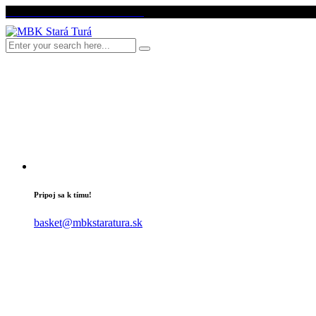
Pripoj sa k tímu!
basket@mbkstaratura.sk