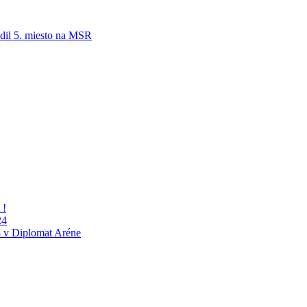
adil 5. miesto na MSR
 !
24
 v Diplomat Aréne