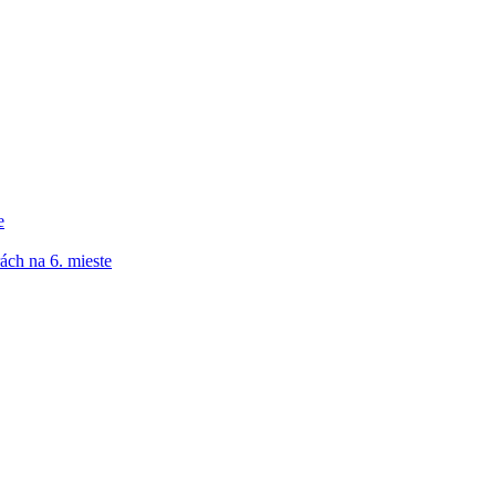
e
ách na 6. mieste