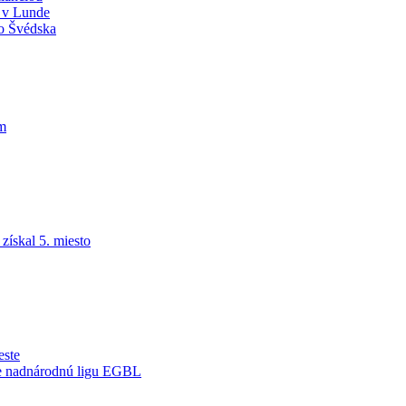
y v Lunde
do Švédska
am
ískal 5. miesto
este
je nadnárodnú ligu EGBL