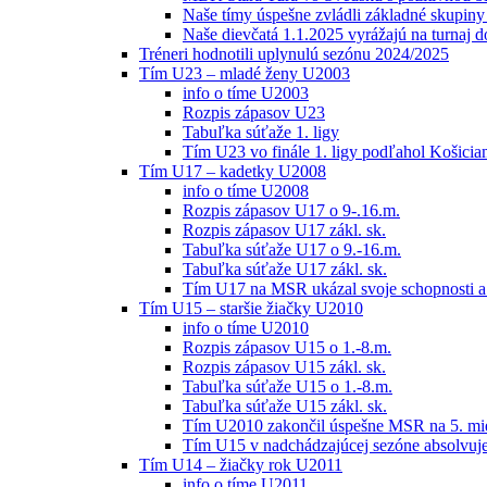
Naše tímy úspešne zvládli základné skupin
Naše dievčatá 1.1.2025 vyrážajú na turnaj 
Tréneri hodnotili uplynulú sezónu 2024/2025
Tím U23 – mladé ženy U2003
info o tíme U2003
Rozpis zápasov U23
Tabuľka súťaže 1. ligy
Tím U23 vo finále 1. ligy podľahol Košici
Tím U17 – kadetky U2008
info o tíme U2008
Rozpis zápasov U17 o 9-.16.m.
Rozpis zápasov U17 zákl. sk.
Tabuľka súťaže U17 o 9.-16.m.
Tabuľka súťaže U17 zákl. sk.
Tím U17 na MSR ukázal svoje schopnosti a z
Tím U15 – staršie žiačky U2010
info o tíme U2010
Rozpis zápasov U15 o 1.-8.m.
Rozpis zápasov U15 zákl. sk.
Tabuľka súťaže U15 o 1.-8.m.
Tabuľka súťaže U15 zákl. sk.
Tím U2010 zakončil úspešne MSR na 5. mi
Tím U15 v nadchádzajúcej sezóne absolvu
Tím U14 – žiačky rok U2011
info o tíme U2011