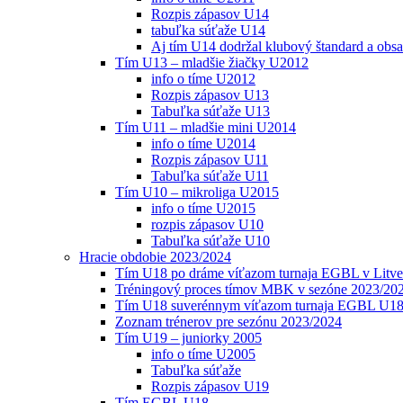
Rozpis zápasov U14
tabuľka súťaže U14
Aj tím U14 dodržal klubový štandard a obs
Tím U13 – mladšie žiačky U2012
info o tíme U2012
Rozpis zápasov U13
Tabuľka súťaže U13
Tím U11 – mladšie mini U2014
info o tíme U2014
Rozpis zápasov U11
Tabuľka súťaže U11
Tím U10 – mikroliga U2015
info o tíme U2015
rozpis zápasov U10
Tabuľka súťaže U10
Hracie obdobie 2023/2024
Tím U18 po dráme víťazom turnaja EGBL v Litve
Tréningový proces tímov MBK v sezóne 2023/20
Tím U18 suverénnym víťazom turnaja EGBL U18
Zoznam trénerov pre sezónu 2023/2024
Tím U19 – juniorky 2005
info o tíme U2005
Tabuľka súťaže
Rozpis zápasov U19
Tím EGBL U18