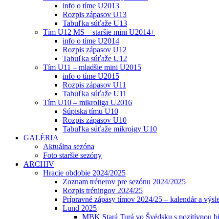
info o tíme U2013
Rozpis zápasov U13
Tabuľka súťaže U13
Tím U12 MS – staršie mini U2014+
info o tíme U2014
Rozpis zápasov U12
Tabuľka súťaže U12
Tím U11 – mladšie mini U2015
info o tíme U2015
Rozpis zápasov U11
Tabuľka súťaže U11
Tím U10 – mikroliga U2016
Súpiska tímu U10
Rozpis zápasov U10
Tabuľka súťaže mikroigy U10
GALÉRIA
Aktuálna sezóna
Foto staršie sezóny
ARCHIV
Hracie obdobie 2024/2025
Zoznam trénerov pre sezónu 2024/2025
Rozpis tréningov 2024/25
Prípravné zápasy tímov 2024/25 – kalendár a výsl
Lund 2025
MBK Stará Turá vo Švédsku s pozitívnou bi