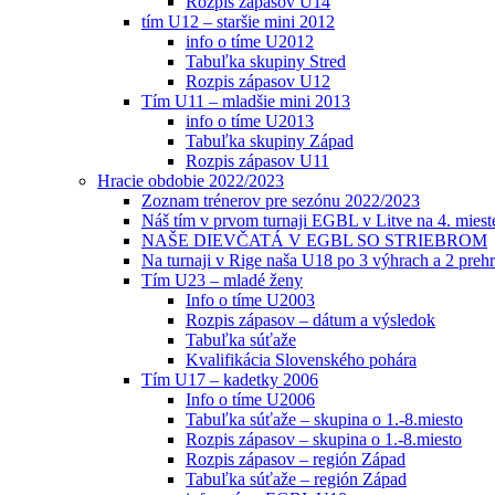
Rozpis zápasov U14
tím U12 – staršie mini 2012
info o tíme U2012
Tabuľka skupiny Stred
Rozpis zápasov U12
Tím U11 – mladšie mini 2013
info o tíme U2013
Tabuľka skupiny Západ
Rozpis zápasov U11
Hracie obdobie 2022/2023
Zoznam trénerov pre sezónu 2022/2023
Náš tím v prvom turnaji EGBL v Litve na 4. miest
NAŠE DIEVČATÁ V EGBL SO STRIEBROM
Na turnaji v Rige naša U18 po 3 výhrach a 2 prehr
Tím U23 – mladé ženy
Info o tíme U2003
Rozpis zápasov – dátum a výsledok
Tabuľka súťaže
Kvalifikácia Slovenského pohára
Tím U17 – kadetky 2006
Info o tíme U2006
Tabuľka súťaže – skupina o 1.-8.miesto
Rozpis zápasov – skupina o 1.-8.miesto
Rozpis zápasov – región Západ
Tabuľka súťaže – región Západ