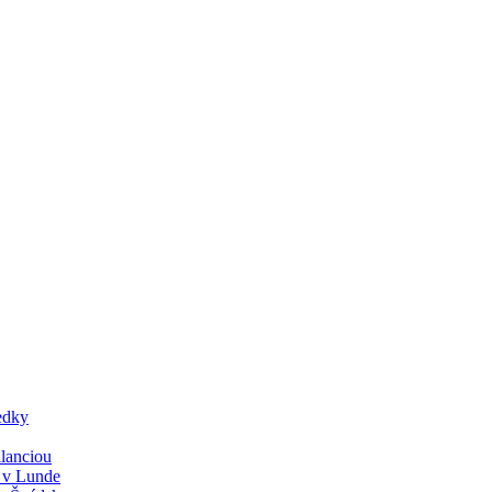
edky
lanciou
y v Lunde