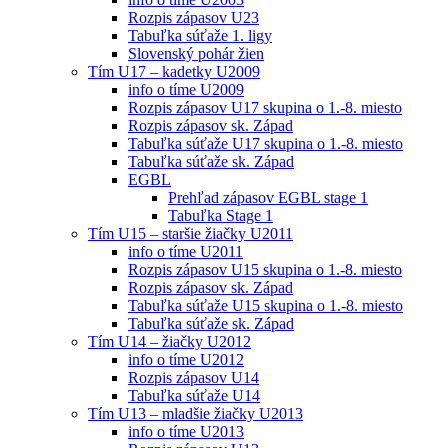
Rozpis zápasov U23
Tabuľka súťaže 1. ligy
Slovenský pohár žien
Tím U17 – kadetky U2009
info o tíme U2009
Rozpis zápasov U17 skupina o 1.-8. miesto
Rozpis zápasov sk. Západ
Tabuľka súťaže U17 skupina o 1.-8. miesto
Tabuľka súťaže sk. Západ
EGBL
Prehľad zápasov EGBL stage 1
Tabuľka Stage 1
Tím U15 – staršie žiačky U2011
info o tíme U2011
Rozpis zápasov U15 skupina o 1.-8. miesto
Rozpis zápasov sk. Západ
Tabuľka súťaže U15 skupina o 1.-8. miesto
Tabuľka súťaže sk. Západ
Tím U14 – žiačky U2012
info o tíme U2012
Rozpis zápasov U14
Tabuľka súťaže U14
Tím U13 – mladšie žiačky U2013
info o tíme U2013