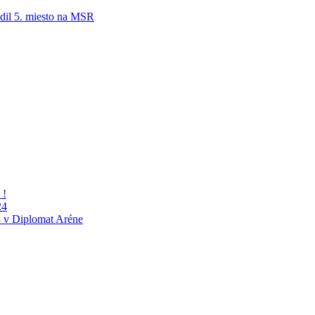
adil 5. miesto na MSR
 !
24
 v Diplomat Aréne