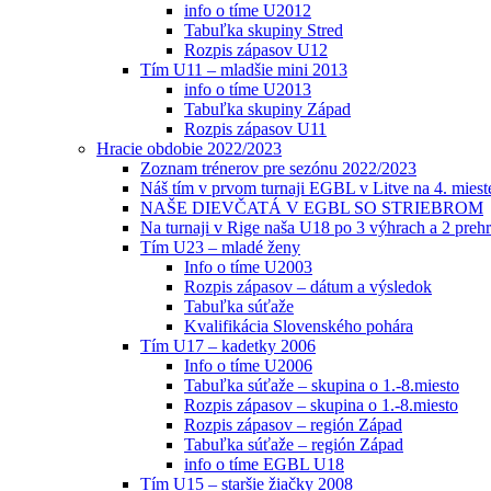
info o tíme U2012
Tabuľka skupiny Stred
Rozpis zápasov U12
Tím U11 – mladšie mini 2013
info o tíme U2013
Tabuľka skupiny Západ
Rozpis zápasov U11
Hracie obdobie 2022/2023
Zoznam trénerov pre sezónu 2022/2023
Náš tím v prvom turnaji EGBL v Litve na 4. miest
NAŠE DIEVČATÁ V EGBL SO STRIEBROM
Na turnaji v Rige naša U18 po 3 výhrach a 2 prehr
Tím U23 – mladé ženy
Info o tíme U2003
Rozpis zápasov – dátum a výsledok
Tabuľka súťaže
Kvalifikácia Slovenského pohára
Tím U17 – kadetky 2006
Info o tíme U2006
Tabuľka súťaže – skupina o 1.-8.miesto
Rozpis zápasov – skupina o 1.-8.miesto
Rozpis zápasov – región Západ
Tabuľka súťaže – región Západ
info o tíme EGBL U18
Tím U15 – staršie žiačky 2008