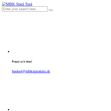
Pripoj sa k tímu!
basket@mbkstaratura.sk