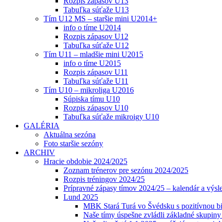
Rozpis zápasov U13
Tabuľka súťaže U13
Tím U12 MS – staršie mini U2014+
info o tíme U2014
Rozpis zápasov U12
Tabuľka súťaže U12
Tím U11 – mladšie mini U2015
info o tíme U2015
Rozpis zápasov U11
Tabuľka súťaže U11
Tím U10 – mikroliga U2016
Súpiska tímu U10
Rozpis zápasov U10
Tabuľka súťaže mikroigy U10
GALÉRIA
Aktuálna sezóna
Foto staršie sezóny
ARCHIV
Hracie obdobie 2024/2025
Zoznam trénerov pre sezónu 2024/2025
Rozpis tréningov 2024/25
Prípravné zápasy tímov 2024/25 – kalendár a výsl
Lund 2025
MBK Stará Turá vo Švédsku s pozitívnou bi
Naše tímy úspešne zvládli základné skupin