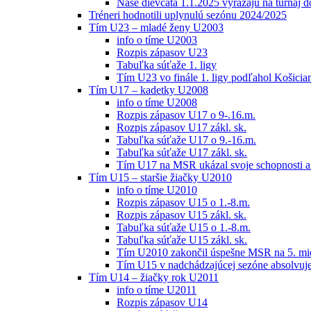
Naše dievčatá 1.1.2025 vyrážajú na turnaj 
Tréneri hodnotili uplynulú sezónu 2024/2025
Tím U23 – mladé ženy U2003
info o tíme U2003
Rozpis zápasov U23
Tabuľka súťaže 1. ligy
Tím U23 vo finále 1. ligy podľahol Košici
Tím U17 – kadetky U2008
info o tíme U2008
Rozpis zápasov U17 o 9-.16.m.
Rozpis zápasov U17 zákl. sk.
Tabuľka súťaže U17 o 9.-16.m.
Tabuľka súťaže U17 zákl. sk.
Tím U17 na MSR ukázal svoje schopnosti a z
Tím U15 – staršie žiačky U2010
info o tíme U2010
Rozpis zápasov U15 o 1.-8.m.
Rozpis zápasov U15 zákl. sk.
Tabuľka súťaže U15 o 1.-8.m.
Tabuľka súťaže U15 zákl. sk.
Tím U2010 zakončil úspešne MSR na 5. mi
Tím U15 v nadchádzajúcej sezóne absolvu
Tím U14 – žiačky rok U2011
info o tíme U2011
Rozpis zápasov U14