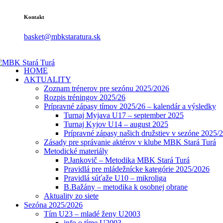
Kontakt
basket@mbkstaratura.sk
HOME
AKTUALITY
Zoznam trénerov pre sezónu 2025/2026
Rozpis tréningov 2025/26
Prípravné zápasy tímov 2025/26 – kalendár a výsledky
Turnaj Myjava U17 – september 2025
Turnaj Kyjov U14 – august 2025
Prípravné zápasy našich družstiev v sezóne 2025/
Zásady pre správanie aktérov v klube MBK Stará Turá
Metodické materiály
P.Jankovič – Metodika MBK Stará Turá
Pravidlá pre mládežnícke kategórie 2025/2026
Pravidlá súťaže U10 – mikroliga
B.Bažány – metodika k osobnej obrane
Aktuality zo siete
Sezóna 2025/2026
Tím U23 – mladé ženy U2003
info o tíme U2003