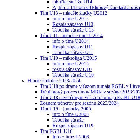
tabuľka súťaže U14
Aj tím U14 dodržal klubový štandard a obs
Tím U13 – mladšie žiačky U2012
info o tíme U2012
Rozpis zápasov U13
Tabuľka súťaže U13
Tím U11 – mladšie mini U2014
info o tíme U2014
Rozpis zápasov U11
Tabuľka súťaže U11
Tím U10 – mikroliga U2015
info o tíme U2015
rozpis zápasov U10
Tabuľka súťaže U10
Hracie obdobie 2023/2024
Tím U18 po dráme víťazom turnaja EGBL v Litve
Tréningový proces tímov MBK v sezóne 2023/20
Tím U18 suverénnym víťazom turnaja EGBL U18
Zoznam trénerov pre sezónu 2023/2024
Tím U19 – juniorky 2005
info o tíme U2005
Tabuľka súťaže
Rozpis zápasov U19
Tím EGBL U18
Info o tíme U2006