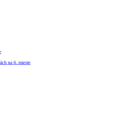
e
ách na 6. mieste