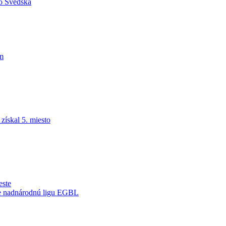
do Švédska
am
ískal 5. miesto
este
je nadnárodnú ligu EGBL