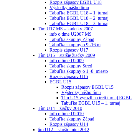
Rozpis zápasov EGBL U18
Výsledky nášho tímu
Tabuľka EGBL U18 – 1. turnaj
Tabuľka EGBL U18 – 2. turnaj
Tabuľka EGBL U18 – 3. turnaj
Tím U17 MS – kadetky 2007
info o tíme U2007 MS
Tabuľka skupiny Západ
Tabuľka skupiny o 9.-16.m
Rozpis zápasov U17
Tím U15 – staršie žiačky 2009
info o tíme U2009
Tabuľka skupiny Stred
Tabuľka skupiny o 1.-8. miesto
Rozpis zápasov U15
EGBL U15
Rozpis zápasov EGBL U15
Výsledky nášho tímu
Tím U15 vyrazil na tretí turnaj EGBL
Tabuľka EGBL U15 – 1. turnaj
Tím U14 – žiačky 2010
info o tíme U2010
Tabuľka skupiny Západ
Rozpis zápasov U14
tím U12 – staršie mini 2012