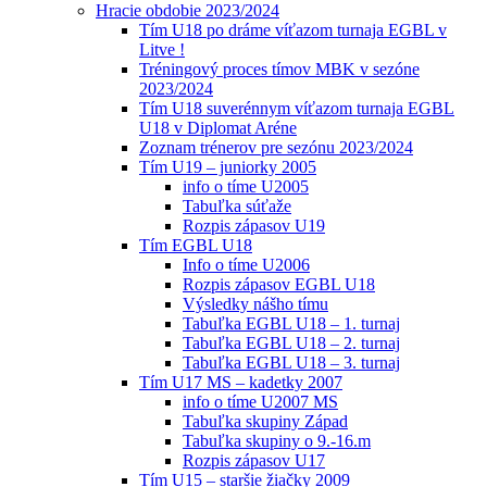
Hracie obdobie 2023/2024
Tím U18 po dráme víťazom turnaja EGBL v
Litve !
Tréningový proces tímov MBK v sezóne
2023/2024
Tím U18 suverénnym víťazom turnaja EGBL
U18 v Diplomat Aréne
Zoznam trénerov pre sezónu 2023/2024
Tím U19 – juniorky 2005
info o tíme U2005
Tabuľka súťaže
Rozpis zápasov U19
Tím EGBL U18
Info o tíme U2006
Rozpis zápasov EGBL U18
Výsledky nášho tímu
Tabuľka EGBL U18 – 1. turnaj
Tabuľka EGBL U18 – 2. turnaj
Tabuľka EGBL U18 – 3. turnaj
Tím U17 MS – kadetky 2007
info o tíme U2007 MS
Tabuľka skupiny Západ
Tabuľka skupiny o 9.-16.m
Rozpis zápasov U17
Tím U15 – staršie žiačky 2009