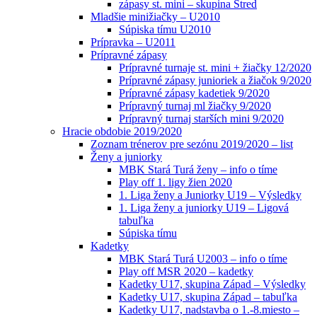
zápasy st. mini – skupina Stred
Mladšie minižiačky – U2010
Súpiska tímu U2010
Prípravka – U2011
Prípravné zápasy
Prípravné turnaje st. mini + žiačky 12/2020
Prípravné zápasy junioriek a žiačok 9/2020
Prípravné zápasy kadetiek 9/2020
Prípravný turnaj ml žiačky 9/2020
Prípravný turnaj starších mini 9/2020
Hracie obdobie 2019/2020
Zoznam trénerov pre sezónu 2019/2020 – list
Ženy a juniorky
MBK Stará Turá ženy – info o tíme
Play off 1. ligy žien 2020
1. Liga ženy a Juniorky U19 – Výsledky
1. Liga ženy a juniorky U19 – Ligová
tabuľka
Súpiska tímu
Kadetky
MBK Stará Turá U2003 – info o tíme
Play off MSR 2020 – kadetky
Kadetky U17, skupina Západ – Výsledky
Kadetky U17, skupina Západ – tabuľka
Kadetky U17, nadstavba o 1.-8.miesto –