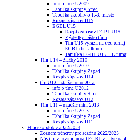
info o tíme U2009
Tabuľka skupiny Stred
Tabuľka skupiny o 1.-8. miesto
Rozpis zápasov U15
EGBL U15
Rozpis zápasov EGBL U15
Výsledky nášho tímu
Tím U15 vyrazil na tretí turnaj
EGBL do Tallinnu
Tabuľka EGBL U15 – 1. turnaj
Tím U14 – žiačky 2010
info o tíme U2010
Tabuľka skupiny Západ
Rozpis zápasov U14
tím U12 – staršie mini 2012
info o tíme U2012
Tabuľka skupiny Stred
Rozpis zápasov U12
Tím U11 – mladšie mini 2013
info o tíme U2013
Tabuľka skupiny Západ
Rozpis zápasov U11
Hracie obdobie 2022/2023
Zoznam trénerov pre sezónu 2022/2023
Náš tím v prvom turnaji EGBL v Litve na 4.