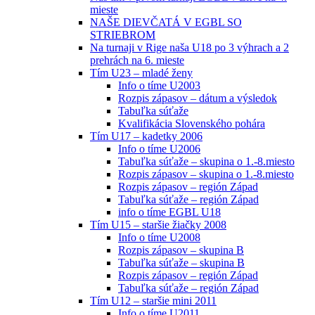
mieste
NAŠE DIEVČATÁ V EGBL SO
STRIEBROM
Na turnaji v Rige naša U18 po 3 výhrach a 2
prehrách na 6. mieste
Tím U23 – mladé ženy
Info o tíme U2003
Rozpis zápasov – dátum a výsledok
Tabuľka súťaže
Kvalifikácia Slovenského pohára
Tím U17 – kadetky 2006
Info o tíme U2006
Tabuľka súťaže – skupina o 1.-8.miesto
Rozpis zápasov – skupina o 1.-8.miesto
Rozpis zápasov – región Západ
Tabuľka súťaže – región Západ
info o tíme EGBL U18
Tím U15 – staršie žiačky 2008
Info o tíme U2008
Rozpis zápasov – skupina B
Tabuľka súťaže – skupina B
Rozpis zápasov – región Západ
Tabuľka súťaže – región Západ
Tím U12 – staršie mini 2011
Info o tíme U2011