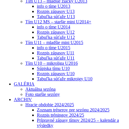
Tím U13 – mladšie žiačky U2013
info o tíme U2013
Rozpis zápasov U13
Tabuľka súťaže U13
Tím U12 MS – staršie mini U2014+
info o tíme U2014
Rozpis zápasov U12
Tabuľka súťaže U12
Tím U11 – mladšie mini U2015
info o tíme U2015
Rozpis zápasov U11
Tabuľka súťaže U11
Tím U10 – mikroliga U2016
Súpiska tímu U10
Rozpis zápasov U10
Tabuľka súťaže mikroigy U10
GALÉRIA
Aktuálna sezóna
Foto staršie sezóny
ARCHIV
Hracie obdobie 2024/2025
Zoznam trénerov pre sezónu 2024/2025
Rozpis tréningov 2024/25
Prípravné zápasy tímov 2024/25 – kalendár a
výsledky