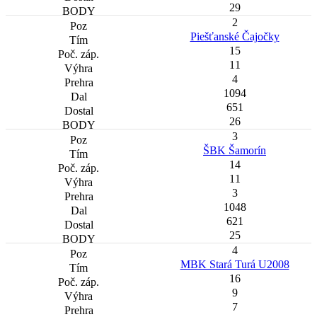
29
2
Piešťanské Čajočky
15
11
4
1094
651
26
3
ŠBK Šamorín
14
11
3
1048
621
25
4
MBK Stará Turá U2008
16
9
7