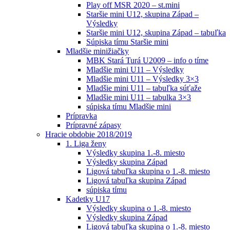
Play off MSR 2020 – st.mini
Staršie mini U12, skupina Západ –
Výsledky
Staršie mini U12, skupina Západ – tabuľka
Súpiska tímu Staršie mini
Mladšie minižiačky
MBK Stará Turá U2009 – info o tíme
Mladšie mini U11 – Výsledky
Mladšie mini U11 – Výsledky 3×3
Mladšie mini U11 – tabuľka súťaže
Mladšie mini U11 – tabulka 3×3
súpiska tímu Mladšie mini
Prípravka
Prípravné zápasy
Hracie obdobie 2018/2019
1. Liga ženy
Výsledky skupina 1.-8. miesto
Výsledky skupina Západ
Ligová tabuľka skupina o 1.-8. miesto
Ligová tabuľka skupina Západ
súpiska tímu
Kadetky U17
Výsledky skupina o 1.-8. miesto
Výsledky skupina Západ
Ligová tabuľka skupina o 1.-8. miesto