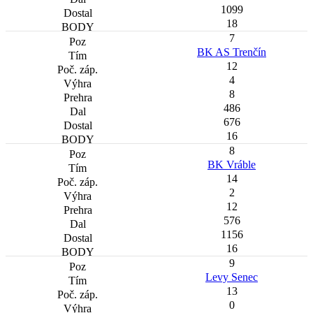
1099
18
7
BK AS Trenčín
12
4
8
486
676
16
8
BK Vráble
14
2
12
576
1156
16
9
Levy Senec
13
0