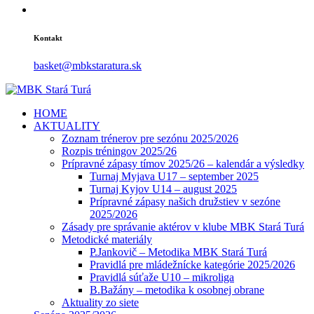
Kontakt
basket@mbkstaratura.sk
HOME
AKTUALITY
Zoznam trénerov pre sezónu 2025/2026
Rozpis tréningov 2025/26
Prípravné zápasy tímov 2025/26 – kalendár a výsledky
Turnaj Myjava U17 – september 2025
Turnaj Kyjov U14 – august 2025
Prípravné zápasy našich družstiev v sezóne
2025/2026
Zásady pre správanie aktérov v klube MBK Stará Turá
Metodické materiály
P.Jankovič – Metodika MBK Stará Turá
Pravidlá pre mládežnícke kategórie 2025/2026
Pravidlá súťaže U10 – mikroliga
B.Bažány – metodika k osobnej obrane
Aktuality zo siete