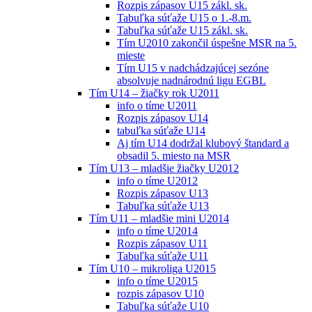
Rozpis zápasov U15 zákl. sk.
Tabuľka súťaže U15 o 1.-8.m.
Tabuľka súťaže U15 zákl. sk.
Tím U2010 zakončil úspešne MSR na 5.
mieste
Tím U15 v nadchádzajúcej sezóne
absolvuje nadnárodnú ligu EGBL
Tím U14 – žiačky rok U2011
info o tíme U2011
Rozpis zápasov U14
tabuľka súťaže U14
Aj tím U14 dodržal klubový štandard a
obsadil 5. miesto na MSR
Tím U13 – mladšie žiačky U2012
info o tíme U2012
Rozpis zápasov U13
Tabuľka súťaže U13
Tím U11 – mladšie mini U2014
info o tíme U2014
Rozpis zápasov U11
Tabuľka súťaže U11
Tím U10 – mikroliga U2015
info o tíme U2015
rozpis zápasov U10
Tabuľka súťaže U10