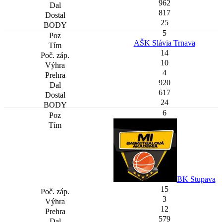
962
817
25
5
AŠK Slávia Trnava
14
10
4
920
617
24
6
BK Stupava
15
3
12
579