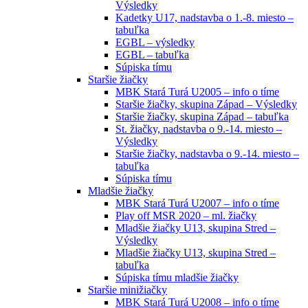
Výsledky
Kadetky U17, nadstavba o 1.-8. miesto –
tabuľka
EGBL – výsledky
EGBL – tabuľka
Súpiska tímu
Staršie žiačky
MBK Stará Turá U2005 – info o tíme
Staršie žiačky, skupina Západ – Výsledky
Staršie žiačky, skupina Západ – tabuľka
St. žiačky, nadstavba o 9.-14. miesto –
Výsledky
Staršie žiačky, nadstavba o 9.-14. miesto –
tabuľka
Súpiska tímu
Mladšie žiačky
MBK Stará Turá U2007 – info o tíme
Play off MSR 2020 – ml. žiačky
Mladšie žiačky U13, skupina Stred –
Výsledky
Mladšie žiačky U13, skupina Stred –
tabuľka
Súpiska tímu mladšie žiačky
Staršie minižiačky
MBK Stará Turá U2008 – info o tíme