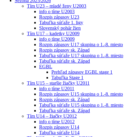
Sezóna 2025/2026
Tím U23 – mladé ženy U2003
info o tíme U2003
Rozpis zápasov U23
Tabuľka súťaže 1. ligy
Slovenský pohár žien
Tím U17 – kadetky U2009
info o tíme U2009
Rozpis zápasov U17 skupina o 1.-8. miesto
Rozpis zápasov sk. Západ
Tabuľka súťaže U17 skupina o 1.-8. miesto
Tabuľka súťaže sk. Západ
EGBL
Prehľad zápasov EGBL stage 1
Tabuľka Stage 1
Tím U15 – staršie žiačky U2011
info o tíme U2011
Rozpis zápasov U15 skupina o 1.-8. miesto
Rozpis zápasov sk. Západ
Tabuľka súťaže U15 skupina o 1.-8. miesto
Tabuľka súťaže sk. Západ
Tím U14 – žiačky U2012
info o tíme U2012
Rozpis zápasov U14
Tabuľka súťaže U14