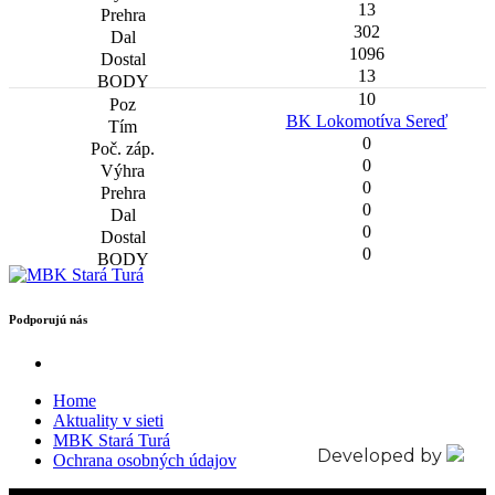
13
302
1096
13
10
BK Lokomotíva Sereď
0
0
0
0
0
0
Podporujú nás
Home
Aktuality v sieti
MBK Stará Turá
Developed by
Ochrana osobných údajov