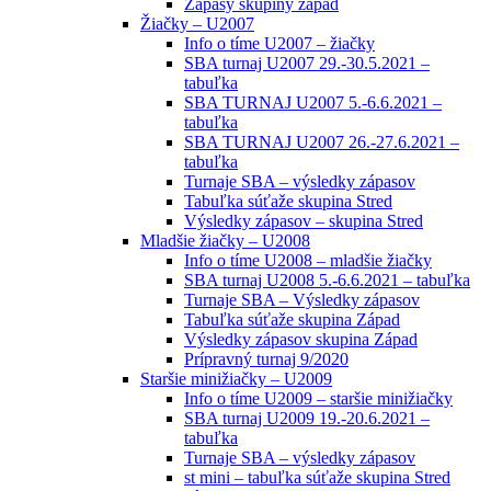
Zápasy skupiny západ
Žiačky – U2007
Info o tíme U2007 – žiačky
SBA turnaj U2007 29.-30.5.2021 –
tabuľka
SBA TURNAJ U2007 5.-6.6.2021 –
tabuľka
SBA TURNAJ U2007 26.-27.6.2021 –
tabuľka
Turnaje SBA – výsledky zápasov
Tabuľka súťaže skupina Stred
Výsledky zápasov – skupina Stred
Mladšie žiačky – U2008
Info o tíme U2008 – mladšie žiačky
SBA turnaj U2008 5.-6.6.2021 – tabuľka
Turnaje SBA – Výsledky zápasov
Tabuľka súťaže skupina Západ
Výsledky zápasov skupina Západ
Prípravný turnaj 9/2020
Staršie minižiačky – U2009
Info o tíme U2009 – staršie minižiačky
SBA turnaj U2009 19.-20.6.2021 –
tabuľka
Turnaje SBA – výsledky zápasov
st mini – tabuľka súťaže skupina Stred