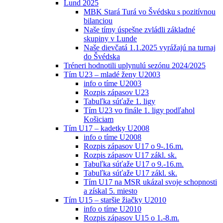
Lund 2025
MBK Stará Turá vo Švédsku s pozitívnou
bilanciou
Naše tímy úspešne zvládli základné
skupiny v Lunde
Naše dievčatá 1.1.2025 vyrážajú na turnaj
do Švédska
Tréneri hodnotili uplynulú sezónu 2024/2025
Tím U23 – mladé ženy U2003
info o tíme U2003
Rozpis zápasov U23
Tabuľka súťaže 1. ligy
Tím U23 vo finále 1. ligy podľahol
Košiciam
Tím U17 – kadetky U2008
info o tíme U2008
Rozpis zápasov U17 o 9-.16.m.
Rozpis zápasov U17 zákl. sk.
Tabuľka súťaže U17 o 9.-16.m.
Tabuľka súťaže U17 zákl. sk.
Tím U17 na MSR ukázal svoje schopnosti
a získal 5. miesto
Tím U15 – staršie žiačky U2010
info o tíme U2010
Rozpis zápasov U15 o 1.-8.m.