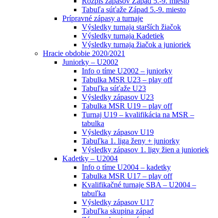
Rozpis zápasov Západ 5.-9. miesto
Tabuľa súťaže Západ 5.-9. miesto
Prípravné zápasy a turnaje
Výsledky turnaja starších žiačok
Výsledky turnaja Kadetiek
Výsledky turnaja žiačok a junioriek
Hracie obdobie 2020/2021
Juniorky – U2002
Info o tíme U2002 – juniorky
Tabulka MSR U23 – play off
Tabuľka súťaže U23
Výsledky zápasov U23
Tabulka MSR U19 – play off
Turnaj U19 – kvalifikácia na MSR –
tabulka
Výsledky zápasov U19
Tabuľka 1. liga ženy + juniorky
Výsledky zápasov 1. ligy žien a junioriek
Kadetky – U2004
Info o tíme U2004 – kadetky
Tabulka MSR U17 – play off
Kvalifikačné turnaje SBA – U2004 –
tabuľka
Výsledky zápasov U17
Tabuľka skupina západ