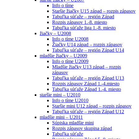
Info o tíme
Staršie žiačky U15 západ – rozpis zápasov
Tabuľka súťaže – región Západ
Rozpis zápasov 1.-8. miesto
Tabuľka súťaže liga 1.-8. miesto
žiačky – U2008
Info o tíme U2008
Žiačky U14 západ – rozpis zápasov
Tabuľka súťaže – región Západ U14
mladšie žiačky – U2009
Info o tíme U2009
Mladšie žiačky U13 západ – rozpis
zápasov
Tabuľka súťaže – región Západ U13
Rozpis zápasov Západ 1.-4.miesto
Tabuľka súťaže Západ 1.-4. miesto
staršie mini – U2010
Info o tíme U2010
Staršie mini U12 západ – rozpis zápasov
Tabuľka súťaže – región Západ U12
mladšie mini – U2011
Súpiska mladšie mini
Rozpis zápasov skupina západ
Tabuľka súťaže