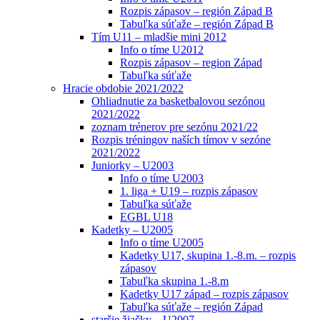
Rozpis zápasov – región Západ B
Tabuľka súťaže – región Západ B
Tím U11 – mladšie mini 2012
Info o tíme U2012
Rozpis zápasov – region Západ
Tabuľka súťaže
Hracie obdobie 2021/2022
Ohliadnutie za basketbalovou sezónou
2021/2022
zoznam trénerov pre sezónu 2021/22
Rozpis tréningov naších tímov v sezóne
2021/2022
Juniorky – U2003
Info o tíme U2003
1. liga + U19 – rozpis zápasov
Tabuľka súťaže
EGBL U18
Kadetky – U2005
Info o tíme U2005
Kadetky U17, skupina 1.-8.m. – rozpis
zápasov
Tabuľka skupina 1.-8.m
Kadetky U17 západ – rozpis zápasov
Tabuľka súťaže – región Západ
staršie žiačky – U2007