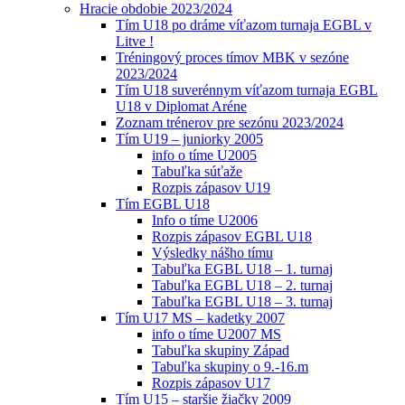
Hracie obdobie 2023/2024
Tím U18 po dráme víťazom turnaja EGBL v
Litve !
Tréningový proces tímov MBK v sezóne
2023/2024
Tím U18 suverénnym víťazom turnaja EGBL
U18 v Diplomat Aréne
Zoznam trénerov pre sezónu 2023/2024
Tím U19 – juniorky 2005
info o tíme U2005
Tabuľka súťaže
Rozpis zápasov U19
Tím EGBL U18
Info o tíme U2006
Rozpis zápasov EGBL U18
Výsledky nášho tímu
Tabuľka EGBL U18 – 1. turnaj
Tabuľka EGBL U18 – 2. turnaj
Tabuľka EGBL U18 – 3. turnaj
Tím U17 MS – kadetky 2007
info o tíme U2007 MS
Tabuľka skupiny Západ
Tabuľka skupiny o 9.-16.m
Rozpis zápasov U17
Tím U15 – staršie žiačky 2009