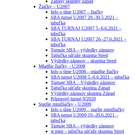
Zápasy skupiny západ
Žiačky – U2007
Info o tíme U2007 – žiačky
SBA turnaj U2007 29.-30.5.2021 –
tabuľka
SBA TURNAJ U2007 5.-6.6.2021 –
tabuľka
SBA TURNAJ U2007 26.-27.6.2021 –
tabuľka
Turnaje SBA – výsledky zápasov
Tabuľka súťaže skupina Stred
Výsledky zápasov – skupina Stred
Mladšie žiačky – U2008
Info o tíme U2008 – mladšie žiačky
SBA turnaj U2008 5.-6.6.2021 – tabuľka
Turnaje SBA – Výsledky zápasov
Tabuľka súťaže skupina Západ
Výsledky zápasov skupina Západ
Prípravný turnaj 9/2020
Staršie minižiačky – U2009
Info o tíme U2009 – staršie minižiačky
SBA turnaj U2009 19.-20.6.2021 –
tabuľka
Turnaje SBA – výsledky zápasov
st mini – tabuľka súťaže skupina Stred