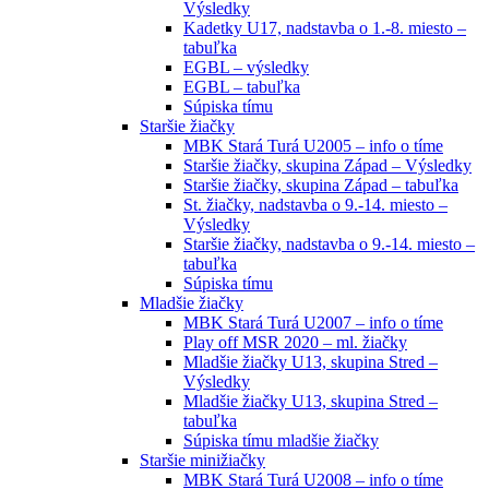
Výsledky
Kadetky U17, nadstavba o 1.-8. miesto –
tabuľka
EGBL – výsledky
EGBL – tabuľka
Súpiska tímu
Staršie žiačky
MBK Stará Turá U2005 – info o tíme
Staršie žiačky, skupina Západ – Výsledky
Staršie žiačky, skupina Západ – tabuľka
St. žiačky, nadstavba o 9.-14. miesto –
Výsledky
Staršie žiačky, nadstavba o 9.-14. miesto –
tabuľka
Súpiska tímu
Mladšie žiačky
MBK Stará Turá U2007 – info o tíme
Play off MSR 2020 – ml. žiačky
Mladšie žiačky U13, skupina Stred –
Výsledky
Mladšie žiačky U13, skupina Stred –
tabuľka
Súpiska tímu mladšie žiačky
Staršie minižiačky
MBK Stará Turá U2008 – info o tíme