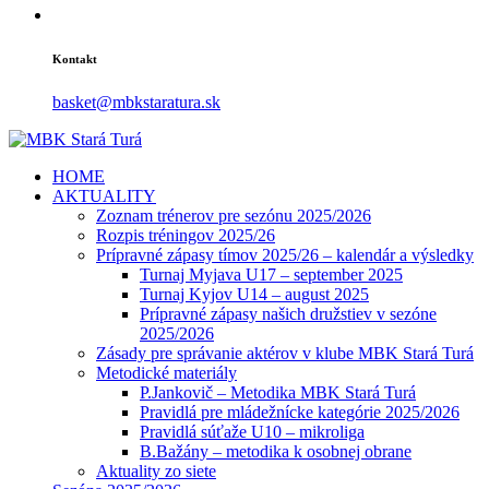
Kontakt
basket@mbkstaratura.sk
HOME
AKTUALITY
Zoznam trénerov pre sezónu 2025/2026
Rozpis tréningov 2025/26
Prípravné zápasy tímov 2025/26 – kalendár a výsledky
Turnaj Myjava U17 – september 2025
Turnaj Kyjov U14 – august 2025
Prípravné zápasy našich družstiev v sezóne
2025/2026
Zásady pre správanie aktérov v klube MBK Stará Turá
Metodické materiály
P.Jankovič – Metodika MBK Stará Turá
Pravidlá pre mládežnícke kategórie 2025/2026
Pravidlá súťaže U10 – mikroliga
B.Bažány – metodika k osobnej obrane
Aktuality zo siete