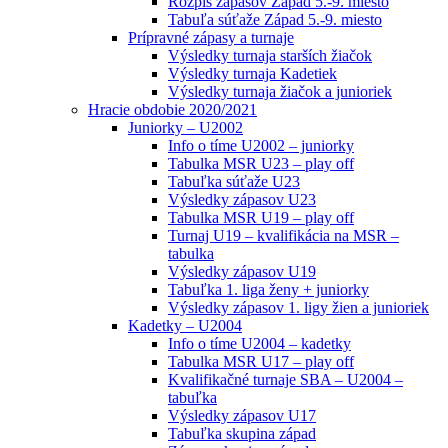
Rozpis zápasov Západ 5.-9. miesto
Tabuľa súťaže Západ 5.-9. miesto
Prípravné zápasy a turnaje
Výsledky turnaja starších žiačok
Výsledky turnaja Kadetiek
Výsledky turnaja žiačok a junioriek
Hracie obdobie 2020/2021
Juniorky – U2002
Info o tíme U2002 – juniorky
Tabulka MSR U23 – play off
Tabuľka súťaže U23
Výsledky zápasov U23
Tabulka MSR U19 – play off
Turnaj U19 – kvalifikácia na MSR –
tabulka
Výsledky zápasov U19
Tabuľka 1. liga ženy + juniorky
Výsledky zápasov 1. ligy žien a junioriek
Kadetky – U2004
Info o tíme U2004 – kadetky
Tabulka MSR U17 – play off
Kvalifikačné turnaje SBA – U2004 –
tabuľka
Výsledky zápasov U17
Tabuľka skupina západ