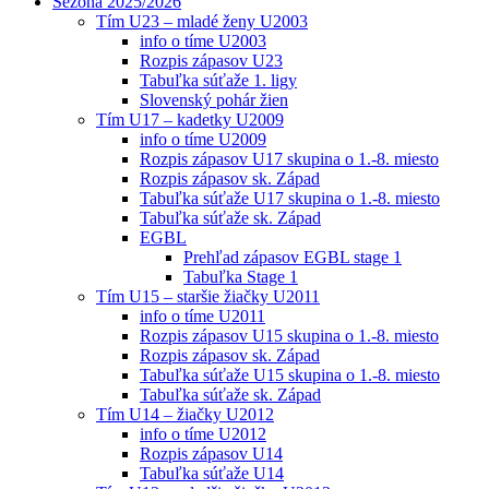
Sezóna 2025/2026
Tím U23 – mladé ženy U2003
info o tíme U2003
Rozpis zápasov U23
Tabuľka súťaže 1. ligy
Slovenský pohár žien
Tím U17 – kadetky U2009
info o tíme U2009
Rozpis zápasov U17 skupina o 1.-8. miesto
Rozpis zápasov sk. Západ
Tabuľka súťaže U17 skupina o 1.-8. miesto
Tabuľka súťaže sk. Západ
EGBL
Prehľad zápasov EGBL stage 1
Tabuľka Stage 1
Tím U15 – staršie žiačky U2011
info o tíme U2011
Rozpis zápasov U15 skupina o 1.-8. miesto
Rozpis zápasov sk. Západ
Tabuľka súťaže U15 skupina o 1.-8. miesto
Tabuľka súťaže sk. Západ
Tím U14 – žiačky U2012
info o tíme U2012
Rozpis zápasov U14
Tabuľka súťaže U14