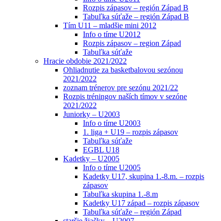
Rozpis zápasov – región Západ B
Tabuľka súťaže – región Západ B
Tím U11 – mladšie mini 2012
Info o tíme U2012
Rozpis zápasov – region Západ
Tabuľka súťaže
Hracie obdobie 2021/2022
Ohliadnutie za basketbalovou sezónou
2021/2022
zoznam trénerov pre sezónu 2021/22
Rozpis tréningov naších tímov v sezóne
2021/2022
Juniorky – U2003
Info o tíme U2003
1. liga + U19 – rozpis zápasov
Tabuľka súťaže
EGBL U18
Kadetky – U2005
Info o tíme U2005
Kadetky U17, skupina 1.-8.m. – rozpis
zápasov
Tabuľka skupina 1.-8.m
Kadetky U17 západ – rozpis zápasov
Tabuľka súťaže – región Západ
staršie žiačky – U2007