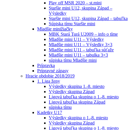
Play off MSR 2020 – st.mini
Staršie mini U12, skupina Západ –
Výsledky
Staršie mini U12, skupina Západ – tabuľka
Súpiska tímu Staršie mini
Mladšie minižiačky
MBK Stará Turá U2009 – info o tíme
Mladšie mini U11 – Výsledky
Mladšie mini U11 – Výsledky 3×3
Mladšie mini U11 – tabuľka súťaže
Mladšie mini U11 – tabulka 3×3
súpiska tímu Mladšie mini
Prípravka
Prípravné zápasy
Hracie obdobie 2018/2019
1. Liga ženy
Výsledky skupina 1.-8. miesto
Výsledky skupina Západ
Ligová tabuľka skupina o 1.-8. miesto
Ligová tabuľka skupina Západ
súpiska tímu
Kadetky U17
Výsledky skupina o 1.-8. miesto
Výsledky skupina Západ
Ligová tabuľka skupina o 1.-8. miesto