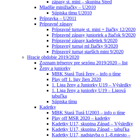
zápasy st. mini – skupina Stred
Mladšie minižiačky – U2010
Súpiska tímu U2010
Prípravka – U2011
Prípravné zápasy
Prípravné turnaje st. mini + žiačky 12/2020
Prípravné zápasy junioriek a žiačok 9/2020
Prípravné zápasy kadetiek 9/2020
Prípravný turnaj ml žiačky 9/2020
Prípravný turnaj starších mini 9/2020
Hracie obdobie 2019/2020
Zoznam trénerov pre sezónu 2019/2020 – list
Ženy a juniorky
MBK Stará Turá ženy – info o tíme
Play off 1. ligy žien 2020
1. Liga ženy a Juniorky U19 – Výsledky
1. Liga ženy a juniorky U19 – Ligová
tabuľka
Súpiska tímu
Kadetky
MBK Stará Turá U2003 – info o tíme
Play off MSR 2020 – kadetky
Kadetky U17, skupina Západ – Výsledky
Kadetky U17, skupina Západ – tabuľka
Kadetky U17, nadstavba o 1.-8.miesto –