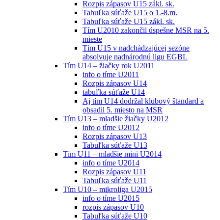
Rozpis zápasov U15 zákl. sk.
Tabuľka súťaže U15 o 1.-8.m.
Tabuľka súťaže U15 zákl. sk.
Tím U2010 zakončil úspešne MSR na 5.
mieste
Tím U15 v nadchádzajúcej sezóne
absolvuje nadnárodnú ligu EGBL
Tím U14 – žiačky rok U2011
info o tíme U2011
Rozpis zápasov U14
tabuľka súťaže U14
Aj tím U14 dodržal klubový štandard a
obsadil 5. miesto na MSR
Tím U13 – mladšie žiačky U2012
info o tíme U2012
Rozpis zápasov U13
Tabuľka súťaže U13
Tím U11 – mladšie mini U2014
info o tíme U2014
Rozpis zápasov U11
Tabuľka súťaže U11
Tím U10 – mikroliga U2015
info o tíme U2015
rozpis zápasov U10
Tabuľka súťaže U10