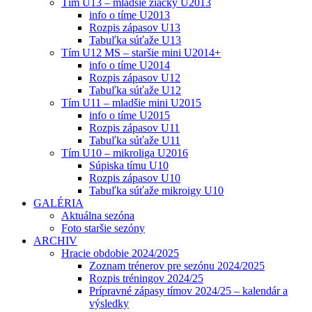
Tím U13 – mladšie žiačky U2013
info o tíme U2013
Rozpis zápasov U13
Tabuľka súťaže U13
Tím U12 MS – staršie mini U2014+
info o tíme U2014
Rozpis zápasov U12
Tabuľka súťaže U12
Tím U11 – mladšie mini U2015
info o tíme U2015
Rozpis zápasov U11
Tabuľka súťaže U11
Tím U10 – mikroliga U2016
Súpiska tímu U10
Rozpis zápasov U10
Tabuľka súťaže mikroigy U10
GALÉRIA
Aktuálna sezóna
Foto staršie sezóny
ARCHIV
Hracie obdobie 2024/2025
Zoznam trénerov pre sezónu 2024/2025
Rozpis tréningov 2024/25
Prípravné zápasy tímov 2024/25 – kalendár a
výsledky