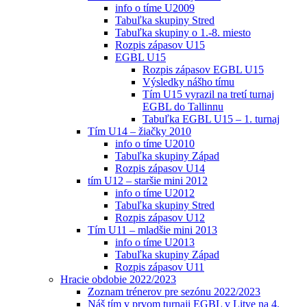
info o tíme U2009
Tabuľka skupiny Stred
Tabuľka skupiny o 1.-8. miesto
Rozpis zápasov U15
EGBL U15
Rozpis zápasov EGBL U15
Výsledky nášho tímu
Tím U15 vyrazil na tretí turnaj
EGBL do Tallinnu
Tabuľka EGBL U15 – 1. turnaj
Tím U14 – žiačky 2010
info o tíme U2010
Tabuľka skupiny Západ
Rozpis zápasov U14
tím U12 – staršie mini 2012
info o tíme U2012
Tabuľka skupiny Stred
Rozpis zápasov U12
Tím U11 – mladšie mini 2013
info o tíme U2013
Tabuľka skupiny Západ
Rozpis zápasov U11
Hracie obdobie 2022/2023
Zoznam trénerov pre sezónu 2022/2023
Náš tím v prvom turnaji EGBL v Litve na 4.