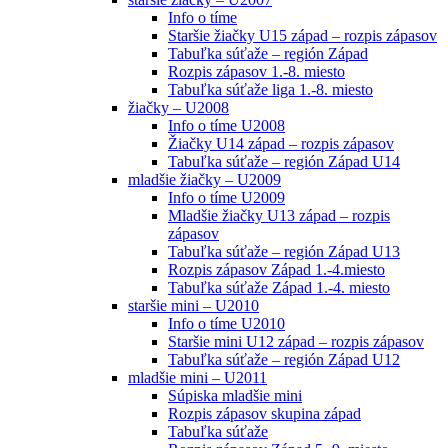
Info o tíme
Staršie žiačky U15 západ – rozpis zápasov
Tabuľka súťaže – región Západ
Rozpis zápasov 1.-8. miesto
Tabuľka súťaže liga 1.-8. miesto
žiačky – U2008
Info o tíme U2008
Žiačky U14 západ – rozpis zápasov
Tabuľka súťaže – región Západ U14
mladšie žiačky – U2009
Info o tíme U2009
Mladšie žiačky U13 západ – rozpis
zápasov
Tabuľka súťaže – región Západ U13
Rozpis zápasov Západ 1.-4.miesto
Tabuľka súťaže Západ 1.-4. miesto
staršie mini – U2010
Info o tíme U2010
Staršie mini U12 západ – rozpis zápasov
Tabuľka súťaže – región Západ U12
mladšie mini – U2011
Súpiska mladšie mini
Rozpis zápasov skupina západ
Tabuľka súťaže