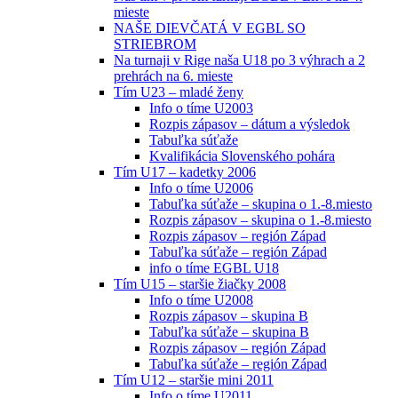
mieste
NAŠE DIEVČATÁ V EGBL SO
STRIEBROM
Na turnaji v Rige naša U18 po 3 výhrach a 2
prehrách na 6. mieste
Tím U23 – mladé ženy
Info o tíme U2003
Rozpis zápasov – dátum a výsledok
Tabuľka súťaže
Kvalifikácia Slovenského pohára
Tím U17 – kadetky 2006
Info o tíme U2006
Tabuľka súťaže – skupina o 1.-8.miesto
Rozpis zápasov – skupina o 1.-8.miesto
Rozpis zápasov – región Západ
Tabuľka súťaže – región Západ
info o tíme EGBL U18
Tím U15 – staršie žiačky 2008
Info o tíme U2008
Rozpis zápasov – skupina B
Tabuľka súťaže – skupina B
Rozpis zápasov – región Západ
Tabuľka súťaže – región Západ
Tím U12 – staršie mini 2011
Info o tíme U2011