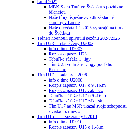
Lund 2025
MBK Stará Turá vo Švédsku s pozitívnou
bilanciou
Naše tímy úspešne zvládli základné
skupiny v Lunde
Naše dievčatá 1.1.2025 vyrážajú na turnaj
do Švédska
Tréneri hodnotili uplynulú sezónu 2024/2025
Tím U23 – mladé ženy U2003
info o tíme U2003
Rozpis zápasov U23
Tabuľka súťaže 1. ligy
Tím U23 vo finále 1. ligy podľahol
Košiciam
Tím U17 – kadetky U2008
info o tíme U2008
Rozpis zápasov U17 o 9-.16.m.
Rozpis zápasov U17 zákl. sk.
Tabuľka súťaže U17 o 9.-16.m.
Tabuľka súťaže U17 zákl. sk.
Tím U17 na MSR ukázal svoje schopnosti
a získal 5. miesto
Tím U15 – staršie žiačky U2010
info o tíme U2010
Rozpis zápasov U15 o 1.-8.m.