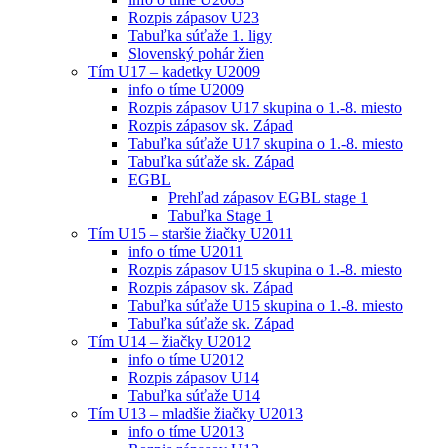
Rozpis zápasov U23
Tabuľka súťaže 1. ligy
Slovenský pohár žien
Tím U17 – kadetky U2009
info o tíme U2009
Rozpis zápasov U17 skupina o 1.-8. miesto
Rozpis zápasov sk. Západ
Tabuľka súťaže U17 skupina o 1.-8. miesto
Tabuľka súťaže sk. Západ
EGBL
Prehľad zápasov EGBL stage 1
Tabuľka Stage 1
Tím U15 – staršie žiačky U2011
info o tíme U2011
Rozpis zápasov U15 skupina o 1.-8. miesto
Rozpis zápasov sk. Západ
Tabuľka súťaže U15 skupina o 1.-8. miesto
Tabuľka súťaže sk. Západ
Tím U14 – žiačky U2012
info o tíme U2012
Rozpis zápasov U14
Tabuľka súťaže U14
Tím U13 – mladšie žiačky U2013
info o tíme U2013