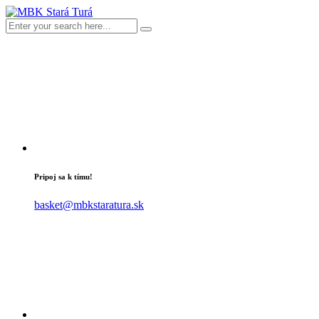
Pripoj sa k tímu!
basket@mbkstaratura.sk