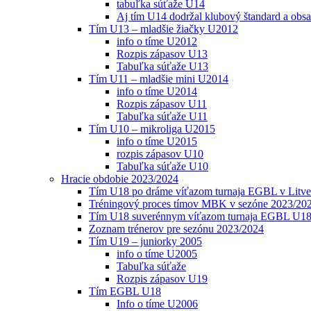
tabuľka súťaže U14
Aj tím U14 dodržal klubový štandard a obs
Tím U13 – mladšie žiačky U2012
info o tíme U2012
Rozpis zápasov U13
Tabuľka súťaže U13
Tím U11 – mladšie mini U2014
info o tíme U2014
Rozpis zápasov U11
Tabuľka súťaže U11
Tím U10 – mikroliga U2015
info o tíme U2015
rozpis zápasov U10
Tabuľka súťaže U10
Hracie obdobie 2023/2024
Tím U18 po dráme víťazom turnaja EGBL v Litve
Tréningový proces tímov MBK v sezóne 2023/20
Tím U18 suverénnym víťazom turnaja EGBL U18
Zoznam trénerov pre sezónu 2023/2024
Tím U19 – juniorky 2005
info o tíme U2005
Tabuľka súťaže
Rozpis zápasov U19
Tím EGBL U18
Info o tíme U2006