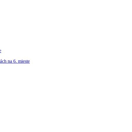
e
ách na 6. mieste