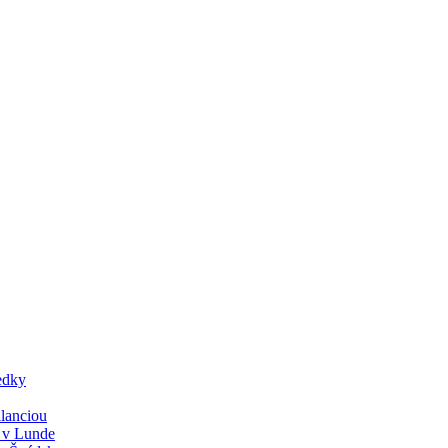
edky
lanciou
y v Lunde