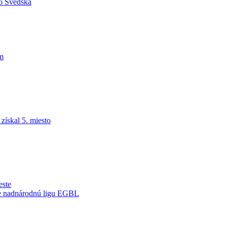
do Švédska
am
ískal 5. miesto
este
je nadnárodnú ligu EGBL