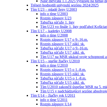
Naše dievčatá 1.1.2025 vyrážajú na turnaj 
Tréneri hodnotili uplynulú sezónu 2024/2025
Tím U23 – mladé ženy U2003
info o tíme U2003
Rozpis zápasov U23
Tabuľka súťaže 1. ligy
Tím U23 vo finále 1. ligy podľahol Košici
Tím U17 – kadetky U2008
info o tíme U2008
Rozpis zápasov U17 o 9-.16.m.
Rozpis zápasov U17 zákl. sk.
Tabuľka súťaže U17 o 9.-16.m.
Tabuľka súťaže U17 zákl. sk.
Tím U17 na MSR ukázal svoje schopnosti a z
Tím U15 – staršie žiačky U2010
info o tíme U2010
Rozpis zápasov U15 o 1.-8.m.
Rozpis zápasov U15 zákl. sk.
Tabuľka súťaže U15 o 1.-8.m.
Tabuľka súťaže U15 zákl. sk.
Tím U2010 zakončil úspešne MSR na 5. mi
Tím U15 v nadchádzajúcej sezóne absolvu
Tím U14 – žiačky rok U2011
info o tíme U2011
Rozpis zápasov U14