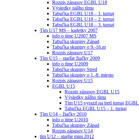
Rozpis zápasov EGBL U18
Výsledky nášho tímu
Tabuľka EGBL U18 – 1. turnaj
Tabuľka EGBL U18 – 2. turnaj
Tabuľka EGBL U18 – 3. turnaj
Tím U17 MS – kadetky 2007
info o tíme U2007 MS
Tabuľka skupiny Západ
Tabuľka skupiny o 9.-16.m
Rozpis zápasov U17
Tím U15 – staršie žiačky 2009
info o tíme U2009
Tabuľka skupiny Stred
Tabuľka skupiny o 1.-8. miesto
Rozpis zápasov U15
EGBL U15
Rozpis zápasov EGBL U15
Výsledky nášho tímu
Tím U15 vyrazil na tretí turnaj EGBL
Tabuľka EGBL U15 – 1. turnaj
Tím U14 – žiačky 2010
info o tíme U2010
Tabuľka skupiny Západ
Rozpis zápasov U14
tím U12 – staršie mini 2012