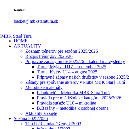
Kontakt
basket@mbkstaratura.sk
HOME
AKTUALITY
Zoznam trénerov pre sezónu 2025/2026
Rozpis tréningov 2025/26
Prípravné zápasy tímov 2025/26 – kalendár a výsledky
Turnaj Myjava U17 – september 2025
Turnaj Kyjov U14 – august 2025
Prípravné zápasy našich družstiev v sezóne 2025/
Zásady pre správanie aktérov v klube MBK Stará Turá
Metodické materiály
P.Jankovič – Metodika MBK Stará Turá
Pravidlá pre mládežnícke kategórie 2025/2026
Pravidlá súťaže U10 – mikroliga
B.Bažány – metodika k osobnej obrane
Aktuality zo siete
Sezóna 2025/2026
Tím U23 – mladé ženy U2003
info o tíme U2003