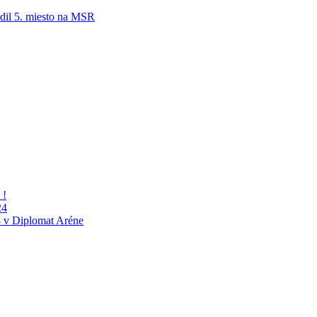
adil 5. miesto na MSR
 !
24
 v Diplomat Aréne