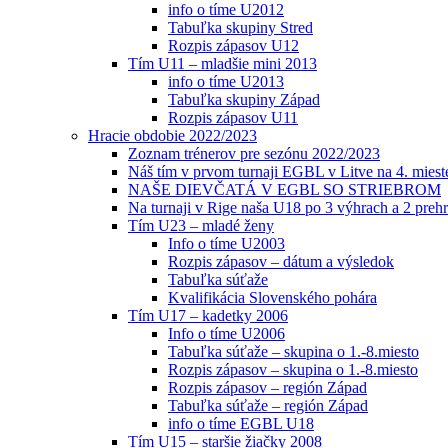
info o tíme U2012
Tabuľka skupiny Stred
Rozpis zápasov U12
Tím U11 – mladšie mini 2013
info o tíme U2013
Tabuľka skupiny Západ
Rozpis zápasov U11
Hracie obdobie 2022/2023
Zoznam trénerov pre sezónu 2022/2023
Náš tím v prvom turnaji EGBL v Litve na 4. miest
NAŠE DIEVČATÁ V EGBL SO STRIEBROM
Na turnaji v Rige naša U18 po 3 výhrach a 2 prehr
Tím U23 – mladé ženy
Info o tíme U2003
Rozpis zápasov – dátum a výsledok
Tabuľka súťaže
Kvalifikácia Slovenského pohára
Tím U17 – kadetky 2006
Info o tíme U2006
Tabuľka súťaže – skupina o 1.-8.miesto
Rozpis zápasov – skupina o 1.-8.miesto
Rozpis zápasov – región Západ
Tabuľka súťaže – región Západ
info o tíme EGBL U18
Tím U15 – staršie žiačky 2008