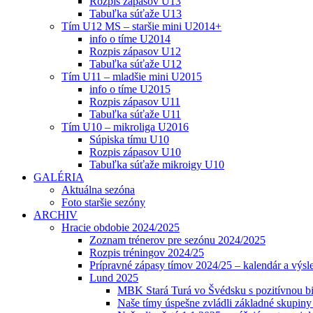
Rozpis zápasov U13
Tabuľka súťaže U13
Tím U12 MS – staršie mini U2014+
info o tíme U2014
Rozpis zápasov U12
Tabuľka súťaže U12
Tím U11 – mladšie mini U2015
info o tíme U2015
Rozpis zápasov U11
Tabuľka súťaže U11
Tím U10 – mikroliga U2016
Súpiska tímu U10
Rozpis zápasov U10
Tabuľka súťaže mikroigy U10
GALÉRIA
Aktuálna sezóna
Foto staršie sezóny
ARCHIV
Hracie obdobie 2024/2025
Zoznam trénerov pre sezónu 2024/2025
Rozpis tréningov 2024/25
Prípravné zápasy tímov 2024/25 – kalendár a výsl
Lund 2025
MBK Stará Turá vo Švédsku s pozitívnou bi
Naše tímy úspešne zvládli základné skupin