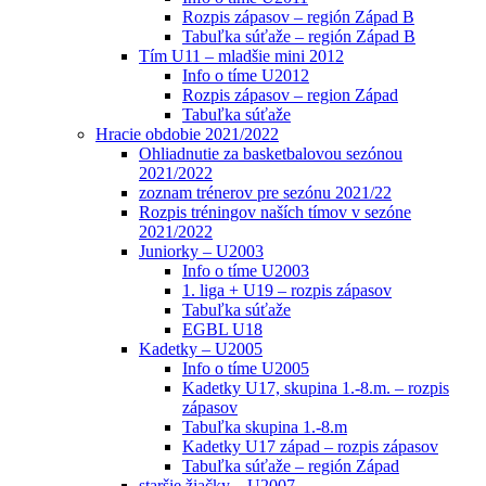
Rozpis zápasov – región Západ B
Tabuľka súťaže – región Západ B
Tím U11 – mladšie mini 2012
Info o tíme U2012
Rozpis zápasov – region Západ
Tabuľka súťaže
Hracie obdobie 2021/2022
Ohliadnutie za basketbalovou sezónou
2021/2022
zoznam trénerov pre sezónu 2021/22
Rozpis tréningov naších tímov v sezóne
2021/2022
Juniorky – U2003
Info o tíme U2003
1. liga + U19 – rozpis zápasov
Tabuľka súťaže
EGBL U18
Kadetky – U2005
Info o tíme U2005
Kadetky U17, skupina 1.-8.m. – rozpis
zápasov
Tabuľka skupina 1.-8.m
Kadetky U17 západ – rozpis zápasov
Tabuľka súťaže – región Západ
staršie žiačky – U2007