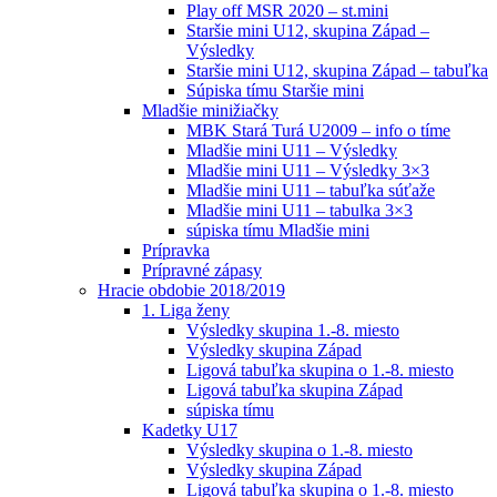
Play off MSR 2020 – st.mini
Staršie mini U12, skupina Západ –
Výsledky
Staršie mini U12, skupina Západ – tabuľka
Súpiska tímu Staršie mini
Mladšie minižiačky
MBK Stará Turá U2009 – info o tíme
Mladšie mini U11 – Výsledky
Mladšie mini U11 – Výsledky 3×3
Mladšie mini U11 – tabuľka súťaže
Mladšie mini U11 – tabulka 3×3
súpiska tímu Mladšie mini
Prípravka
Prípravné zápasy
Hracie obdobie 2018/2019
1. Liga ženy
Výsledky skupina 1.-8. miesto
Výsledky skupina Západ
Ligová tabuľka skupina o 1.-8. miesto
Ligová tabuľka skupina Západ
súpiska tímu
Kadetky U17
Výsledky skupina o 1.-8. miesto
Výsledky skupina Západ
Ligová tabuľka skupina o 1.-8. miesto