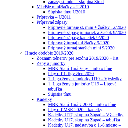
zápasy st. mini – skupina Stred
Mladšie minižiačky – U2010
Súpiska tímu U2010
Prípravka – U2011
Prípravné zápasy
Prípravné turnaje st. mini + žiačky 12/2020
Prípravné zápasy junioriek a žiačok 9/2020
Prípravné zápasy kadetiek 9/2020
Prípravný turnaj ml žiačky 9/2020
Prípravný turnaj starších mini 9/2020
Hracie obdobie 2019/2020
Zoznam trénerov pre sezónu 2019/2020 – list
Ženy a juniorky
MBK Stará Turá ženy – info o tíme
Play off 1. ligy žien 2020
1. Liga ženy a Juniorky U19 – Výsledky
1. Liga ženy a juniorky U19 – Ligová
tabuľka
Súpiska tímu
Kadetky
MBK Stará Turá U2003 – info o tíme
Play off MSR 2020 – kadetky
Kadetky U17, skupina Západ – Výsledky
Kadetky U17, skupina Západ – tabuľka
Kadetky U17, nadstavba o 1.-8.miesto –