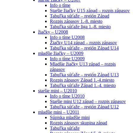
Info o tíme
Staršie žiačky U15 západ – rozpis zápasov
Tabuľka súťaže – región Západ
Rozpis zápasov 1.-8. miesto
Tabuľka súťaže liga 1.-8. miesto
žiačky – U2008
Info o tíme U2008
Žiačky U14 západ – rozpis zápasov
Tabuľka súťaže – región Západ U14
mladšie žiačky – U2009
Info o tíme U2009
Mladšie žiačky U13 západ – rozpis
zápasov
Tabuľka súťaže – región Západ U13
Rozpis zápasov Západ 1.-4.miesto
Tabuľka súťaže Západ 1.-4. miesto
staršie mini – U2010
Info o tíme U2010
Staršie mini U12 západ – rozpis zápasov
Tabuľka súťaže – región Západ U12
mladšie mini – U2011
Súpiska mladšie mini
Rozpis zápasov skupina západ
Tabuľka súťaže