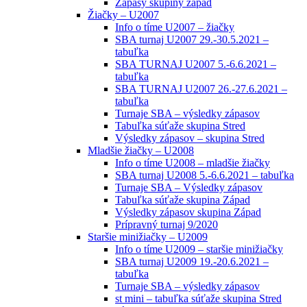
Zápasy skupiny západ
Žiačky – U2007
Info o tíme U2007 – žiačky
SBA turnaj U2007 29.-30.5.2021 –
tabuľka
SBA TURNAJ U2007 5.-6.6.2021 –
tabuľka
SBA TURNAJ U2007 26.-27.6.2021 –
tabuľka
Turnaje SBA – výsledky zápasov
Tabuľka súťaže skupina Stred
Výsledky zápasov – skupina Stred
Mladšie žiačky – U2008
Info o tíme U2008 – mladšie žiačky
SBA turnaj U2008 5.-6.6.2021 – tabuľka
Turnaje SBA – Výsledky zápasov
Tabuľka súťaže skupina Západ
Výsledky zápasov skupina Západ
Prípravný turnaj 9/2020
Staršie minižiačky – U2009
Info o tíme U2009 – staršie minižiačky
SBA turnaj U2009 19.-20.6.2021 –
tabuľka
Turnaje SBA – výsledky zápasov
st mini – tabuľka súťaže skupina Stred