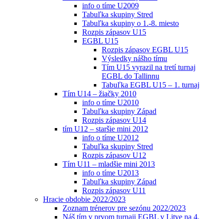
info o tíme U2009
Tabuľka skupiny Stred
Tabuľka skupiny o 1.-8. miesto
Rozpis zápasov U15
EGBL U15
Rozpis zápasov EGBL U15
Výsledky nášho tímu
Tím U15 vyrazil na tretí turnaj
EGBL do Tallinnu
Tabuľka EGBL U15 – 1. turnaj
Tím U14 – žiačky 2010
info o tíme U2010
Tabuľka skupiny Západ
Rozpis zápasov U14
tím U12 – staršie mini 2012
info o tíme U2012
Tabuľka skupiny Stred
Rozpis zápasov U12
Tím U11 – mladšie mini 2013
info o tíme U2013
Tabuľka skupiny Západ
Rozpis zápasov U11
Hracie obdobie 2022/2023
Zoznam trénerov pre sezónu 2022/2023
Náš tím v prvom turnaji EGBL v Litve na 4.