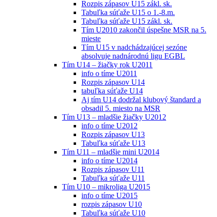
Rozpis zápasov U15 zákl. sk.
Tabuľka súťaže U15 o 1.-8.m.
Tabuľka súťaže U15 zákl. sk.
Tím U2010 zakončil úspešne MSR na 5.
mieste
Tím U15 v nadchádzajúcej sezóne
absolvuje nadnárodnú ligu EGBL
Tím U14 – žiačky rok U2011
info o tíme U2011
Rozpis zápasov U14
tabuľka súťaže U14
Aj tím U14 dodržal klubový štandard a
obsadil 5. miesto na MSR
Tím U13 – mladšie žiačky U2012
info o tíme U2012
Rozpis zápasov U13
Tabuľka súťaže U13
Tím U11 – mladšie mini U2014
info o tíme U2014
Rozpis zápasov U11
Tabuľka súťaže U11
Tím U10 – mikroliga U2015
info o tíme U2015
rozpis zápasov U10
Tabuľka súťaže U10