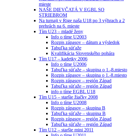
mieste
NAŠE DIEVČATÁ V EGBL SO
STRIEBROM
Na turnaji v Rige naša U18 po 3 výhrach a 2
prehrách na 6. mieste
Tím U23 – mladé ženy
Info o tíme U2003
Rozpis zápasov – dátum a výsledok
Tabuľka súťaže
Kvalifikácia Slovenského pohára
Tím U17 – kadetky 2006
Info o tíme U2006
Tabuľka súťaže – skupina o 1.-8.miesto
Rozpis zápasov – skupina o 1.-8.miesto
Rozpis zápasov – región Západ
Tabuľka súťaže – región Západ
info o tíme EGBL U18
Tím U15 – staršie žiačky 2008
Info o tíme U2008
Rozpis zápasov – skupina B
Tabuľka súťaže – skupina B
Rozpis zápasov – región Západ
Tabuľka súťaže – región Západ
Tím U12 – staršie mini 2011
Info o tíme U2011