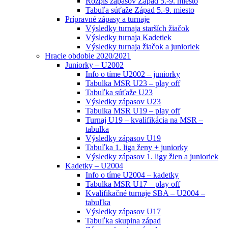
Rozpis zápasov Západ 5.-9. miesto
Tabuľa súťaže Západ 5.-9. miesto
Prípravné zápasy a turnaje
Výsledky turnaja starších žiačok
Výsledky turnaja Kadetiek
Výsledky turnaja žiačok a junioriek
Hracie obdobie 2020/2021
Juniorky – U2002
Info o tíme U2002 – juniorky
Tabulka MSR U23 – play off
Tabuľka súťaže U23
Výsledky zápasov U23
Tabulka MSR U19 – play off
Turnaj U19 – kvalifikácia na MSR –
tabulka
Výsledky zápasov U19
Tabuľka 1. liga ženy + juniorky
Výsledky zápasov 1. ligy žien a junioriek
Kadetky – U2004
Info o tíme U2004 – kadetky
Tabulka MSR U17 – play off
Kvalifikačné turnaje SBA – U2004 –
tabuľka
Výsledky zápasov U17
Tabuľka skupina západ