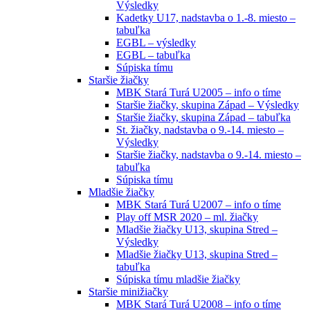
Výsledky
Kadetky U17, nadstavba o 1.-8. miesto –
tabuľka
EGBL – výsledky
EGBL – tabuľka
Súpiska tímu
Staršie žiačky
MBK Stará Turá U2005 – info o tíme
Staršie žiačky, skupina Západ – Výsledky
Staršie žiačky, skupina Západ – tabuľka
St. žiačky, nadstavba o 9.-14. miesto –
Výsledky
Staršie žiačky, nadstavba o 9.-14. miesto –
tabuľka
Súpiska tímu
Mladšie žiačky
MBK Stará Turá U2007 – info o tíme
Play off MSR 2020 – ml. žiačky
Mladšie žiačky U13, skupina Stred –
Výsledky
Mladšie žiačky U13, skupina Stred –
tabuľka
Súpiska tímu mladšie žiačky
Staršie minižiačky
MBK Stará Turá U2008 – info o tíme