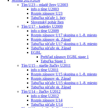
Sezóna 2025/2026
Tím U23 – mladé ženy U2003
info o tíme U2003
Rozpis zápasov U23
Tabuľka súťaže 1. ligy
Slovenský pohár žien
Tím U17 – kadetky U2009
info o tíme U2009
Rozpis zápasov U17 skupina o 1.-8. miesto
Rozpis zápasov sk. Západ
Tabuľka súťaže U17 skupina o 1.-8. miesto
Tabuľka súťaže sk. Západ
EGBL
Prehľad zápasov EGBL stage 1
Tabuľka Stage 1
Tím U15 – staršie žiačky U2011
info o tíme U2011
Rozpis zápasov U15 skupina o 1.-8. miesto
Rozpis zápasov sk. Západ
Tabuľka súťaže U15 skupina o 1.-8. miesto
Tabuľka súťaže sk. Západ
Tím U14 – žiačky U2012
info o tíme U2012
Rozpis zápasov U14
Tabuľka súťaže U14