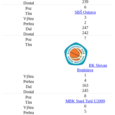
239
6
SBŠ Ostrava
3
2
247
242
7
BK Slovan
Bratislava
1
4
163
245
8
MBK Stará Turá U2009
0
5