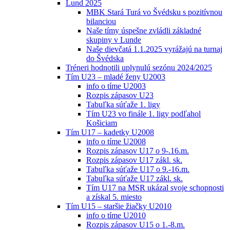
Lund 2025
MBK Stará Turá vo Švédsku s pozitívnou
bilanciou
Naše tímy úspešne zvládli základné
skupiny v Lunde
Naše dievčatá 1.1.2025 vyrážajú na turnaj
do Švédska
Tréneri hodnotili uplynulú sezónu 2024/2025
Tím U23 – mladé ženy U2003
info o tíme U2003
Rozpis zápasov U23
Tabuľka súťaže 1. ligy
Tím U23 vo finále 1. ligy podľahol
Košiciam
Tím U17 – kadetky U2008
info o tíme U2008
Rozpis zápasov U17 o 9-.16.m.
Rozpis zápasov U17 zákl. sk.
Tabuľka súťaže U17 o 9.-16.m.
Tabuľka súťaže U17 zákl. sk.
Tím U17 na MSR ukázal svoje schopnosti
a získal 5. miesto
Tím U15 – staršie žiačky U2010
info o tíme U2010
Rozpis zápasov U15 o 1.-8.m.