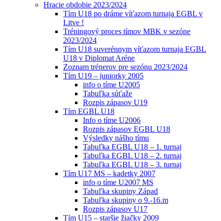
Hracie obdobie 2023/2024
Tím U18 po dráme víťazom turnaja EGBL v
Litve !
Tréningový proces tímov MBK v sezóne
2023/2024
Tím U18 suverénnym víťazom turnaja EGBL
U18 v Diplomat Aréne
Zoznam trénerov pre sezónu 2023/2024
Tím U19 – juniorky 2005
info o tíme U2005
Tabuľka súťaže
Rozpis zápasov U19
Tím EGBL U18
Info o tíme U2006
Rozpis zápasov EGBL U18
Výsledky nášho tímu
Tabuľka EGBL U18 – 1. turnaj
Tabuľka EGBL U18 – 2. turnaj
Tabuľka EGBL U18 – 3. turnaj
Tím U17 MS – kadetky 2007
info o tíme U2007 MS
Tabuľka skupiny Západ
Tabuľka skupiny o 9.-16.m
Rozpis zápasov U17
Tím U15 – staršie žiačky 2009