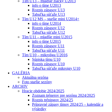
Tím U13 – mladšie žiačky U2013
info o tíme U2013
Rozpis zápasov U13
Tabuľka súťaže U13
Tím U12 MS – staršie mini U2014+
info o tíme U2014
Rozpis zápasov U12
Tabuľka súťaže U12
Tím U11 – mladšie mini U2015
info o tíme U2015
Rozpis zápasov U11
Tabuľka súťaže U11
Tím U10 – mikroliga U2016
Súpiska tímu U10
Rozpis zápasov U10
Tabuľka súťaže mikroigy U10
GALÉRIA
Aktuálna sezóna
Foto staršie sezóny
ARCHIV
Hracie obdobie 2024/2025
Zoznam trénerov pre sezónu 2024/2025
Rozpis tréningov 2024/25
Prípravné zápasy tímov 2024/25 – kalendár a
výsledky