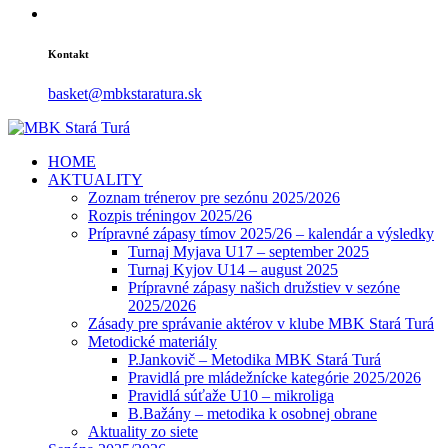
Kontakt
basket@mbkstaratura.sk
HOME
AKTUALITY
Zoznam trénerov pre sezónu 2025/2026
Rozpis tréningov 2025/26
Prípravné zápasy tímov 2025/26 – kalendár a výsledky
Turnaj Myjava U17 – september 2025
Turnaj Kyjov U14 – august 2025
Prípravné zápasy našich družstiev v sezóne
2025/2026
Zásady pre správanie aktérov v klube MBK Stará Turá
Metodické materiály
P.Jankovič – Metodika MBK Stará Turá
Pravidlá pre mládežnícke kategórie 2025/2026
Pravidlá súťaže U10 – mikroliga
B.Bažány – metodika k osobnej obrane
Aktuality zo siete