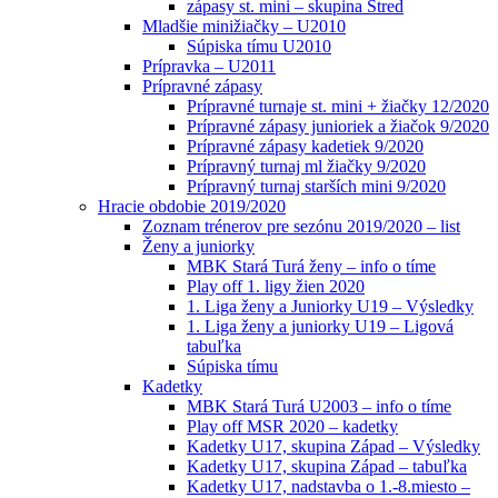
zápasy st. mini – skupina Stred
Mladšie minižiačky – U2010
Súpiska tímu U2010
Prípravka – U2011
Prípravné zápasy
Prípravné turnaje st. mini + žiačky 12/2020
Prípravné zápasy junioriek a žiačok 9/2020
Prípravné zápasy kadetiek 9/2020
Prípravný turnaj ml žiačky 9/2020
Prípravný turnaj starších mini 9/2020
Hracie obdobie 2019/2020
Zoznam trénerov pre sezónu 2019/2020 – list
Ženy a juniorky
MBK Stará Turá ženy – info o tíme
Play off 1. ligy žien 2020
1. Liga ženy a Juniorky U19 – Výsledky
1. Liga ženy a juniorky U19 – Ligová
tabuľka
Súpiska tímu
Kadetky
MBK Stará Turá U2003 – info o tíme
Play off MSR 2020 – kadetky
Kadetky U17, skupina Západ – Výsledky
Kadetky U17, skupina Západ – tabuľka
Kadetky U17, nadstavba o 1.-8.miesto –