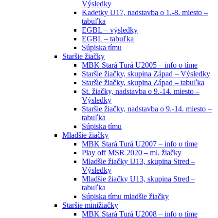
Výsledky
Kadetky U17, nadstavba o 1.-8. miesto –
tabuľka
EGBL – výsledky
EGBL – tabuľka
Súpiska tímu
Staršie žiačky
MBK Stará Turá U2005 – info o tíme
Staršie žiačky, skupina Západ – Výsledky
Staršie žiačky, skupina Západ – tabuľka
St. žiačky, nadstavba o 9.-14. miesto –
Výsledky
Staršie žiačky, nadstavba o 9.-14. miesto –
tabuľka
Súpiska tímu
Mladšie žiačky
MBK Stará Turá U2007 – info o tíme
Play off MSR 2020 – ml. žiačky
Mladšie žiačky U13, skupina Stred –
Výsledky
Mladšie žiačky U13, skupina Stred –
tabuľka
Súpiska tímu mladšie žiačky
Staršie minižiačky
MBK Stará Turá U2008 – info o tíme