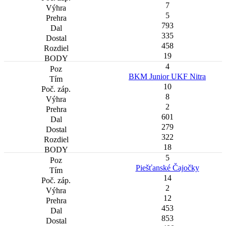
7
5
793
335
458
19
4
BKM Junior UKF Nitra
10
8
2
601
279
322
18
5
Piešťanské Čajočky
14
2
12
453
853