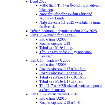
Lund 2025
MBK Stará Turá vo Švédsku s pozitívnou
bilanciou
Naše tímy úspešne zvládli základné
skupiny v Lunde
Naše dievčatá 1.1.2025 vyrážajú na turnaj
do Švédska
Tréneri hodnotili uplynulú sezónu 2024/2025
Tím U23 – mladé ženy U2003
info o tíme U2003
Rozpis zápasov U23
Tabuľka súťaže 1. ligy
Tím U23 vo finále 1. ligy podľahol
Košiciam
Tím U17 – kadetky U2008
info o tíme U2008
Rozpis zápasov U17 o 9-.16.m.
Rozpis zápasov U17 zákl. sk.
Tabuľka súťaže U17 o 9.-16.m.
Tabuľka súťaže U17 zákl. sk.
Tím U17 na MSR ukázal svoje schopnosti
a získal 5. miesto
Tím U15 – staršie žiačky U2010
info o tíme U2010
Rozpis zápasov U15 o 1.-8.m.