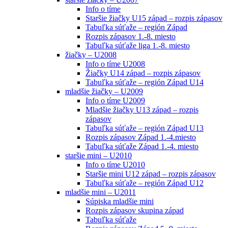
Info o tíme
Staršie žiačky U15 západ – rozpis zápasov
Tabuľka súťaže – región Západ
Rozpis zápasov 1.-8. miesto
Tabuľka súťaže liga 1.-8. miesto
žiačky – U2008
Info o tíme U2008
Žiačky U14 západ – rozpis zápasov
Tabuľka súťaže – región Západ U14
mladšie žiačky – U2009
Info o tíme U2009
Mladšie žiačky U13 západ – rozpis
zápasov
Tabuľka súťaže – región Západ U13
Rozpis zápasov Západ 1.-4.miesto
Tabuľka súťaže Západ 1.-4. miesto
staršie mini – U2010
Info o tíme U2010
Staršie mini U12 západ – rozpis zápasov
Tabuľka súťaže – región Západ U12
mladšie mini – U2011
Súpiska mladšie mini
Rozpis zápasov skupina západ
Tabuľka súťaže