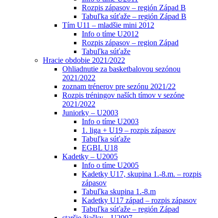
Rozpis zápasov – región Západ B
Tabuľka súťaže – región Západ B
Tím U11 – mladšie mini 2012
Info o tíme U2012
Rozpis zápasov – region Západ
Tabuľka súťaže
Hracie obdobie 2021/2022
Ohliadnutie za basketbalovou sezónou
2021/2022
zoznam trénerov pre sezónu 2021/22
Rozpis tréningov naších tímov v sezóne
2021/2022
Juniorky – U2003
Info o tíme U2003
1. liga + U19 – rozpis zápasov
Tabuľka súťaže
EGBL U18
Kadetky – U2005
Info o tíme U2005
Kadetky U17, skupina 1.-8.m. – rozpis
zápasov
Tabuľka skupina 1.-8.m
Kadetky U17 západ – rozpis zápasov
Tabuľka súťaže – región Západ
staršie žiačky – U2007