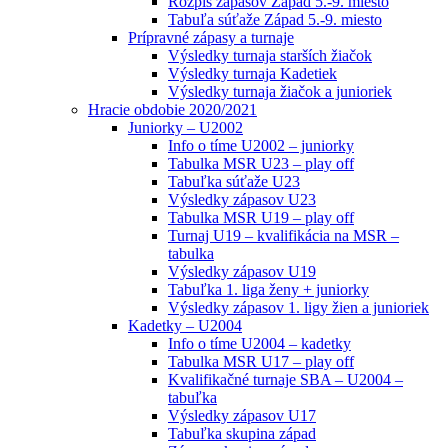
Rozpis zápasov Západ 5.-9. miesto
Tabuľa súťaže Západ 5.-9. miesto
Prípravné zápasy a turnaje
Výsledky turnaja starších žiačok
Výsledky turnaja Kadetiek
Výsledky turnaja žiačok a junioriek
Hracie obdobie 2020/2021
Juniorky – U2002
Info o tíme U2002 – juniorky
Tabulka MSR U23 – play off
Tabuľka súťaže U23
Výsledky zápasov U23
Tabulka MSR U19 – play off
Turnaj U19 – kvalifikácia na MSR –
tabulka
Výsledky zápasov U19
Tabuľka 1. liga ženy + juniorky
Výsledky zápasov 1. ligy žien a junioriek
Kadetky – U2004
Info o tíme U2004 – kadetky
Tabulka MSR U17 – play off
Kvalifikačné turnaje SBA – U2004 –
tabuľka
Výsledky zápasov U17
Tabuľka skupina západ