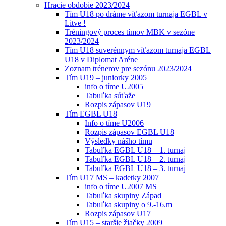
Hracie obdobie 2023/2024
Tím U18 po dráme víťazom turnaja EGBL v
Litve !
Tréningový proces tímov MBK v sezóne
2023/2024
Tím U18 suverénnym víťazom turnaja EGBL
U18 v Diplomat Aréne
Zoznam trénerov pre sezónu 2023/2024
Tím U19 – juniorky 2005
info o tíme U2005
Tabuľka súťaže
Rozpis zápasov U19
Tím EGBL U18
Info o tíme U2006
Rozpis zápasov EGBL U18
Výsledky nášho tímu
Tabuľka EGBL U18 – 1. turnaj
Tabuľka EGBL U18 – 2. turnaj
Tabuľka EGBL U18 – 3. turnaj
Tím U17 MS – kadetky 2007
info o tíme U2007 MS
Tabuľka skupiny Západ
Tabuľka skupiny o 9.-16.m
Rozpis zápasov U17
Tím U15 – staršie žiačky 2009