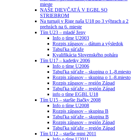
mieste
NAŠE DIEVČATÁ V EGBL SO
STRIEBROM
Na turnaji v Rige naša U18 po 3 výhrach a 2
prehrách na 6. mieste
Tím U23 – mladé ženy
Info o tíme U2003
Rozpis zápasov – dátum a výsledok
Tabuľka súťaže
Kvalifikácia Slovenského pohára
Tím U17 – kadetky 2006
Info o tíme U2006
Tabuľka súťaže – skupina o 1.-8.miesto
Rozpis zápasov – skupina o 1.-8.miesto
Rozpis zápasov – región Západ
Tabuľka súťaže – región Západ
info o tíme EGBL U18
Tím U15 – staršie žiačky 2008
Info o tíme U2008
Rozpis zápasov – skupina B
Tabuľka súťaže – skupina B
Rozpis zápasov – región Západ
Tabuľka súťaže – región Západ
Tím U12 – staršie mini 2011
Info o tíme U2011