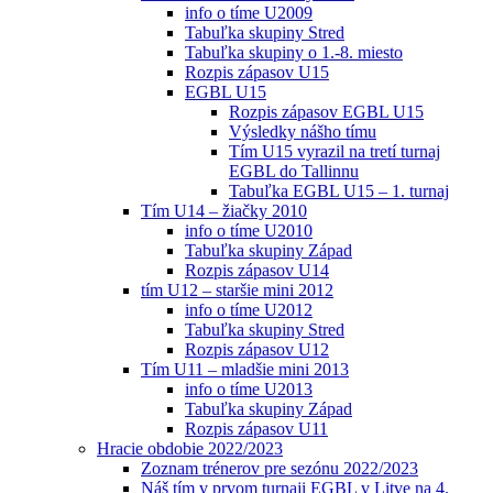
info o tíme U2009
Tabuľka skupiny Stred
Tabuľka skupiny o 1.-8. miesto
Rozpis zápasov U15
EGBL U15
Rozpis zápasov EGBL U15
Výsledky nášho tímu
Tím U15 vyrazil na tretí turnaj
EGBL do Tallinnu
Tabuľka EGBL U15 – 1. turnaj
Tím U14 – žiačky 2010
info o tíme U2010
Tabuľka skupiny Západ
Rozpis zápasov U14
tím U12 – staršie mini 2012
info o tíme U2012
Tabuľka skupiny Stred
Rozpis zápasov U12
Tím U11 – mladšie mini 2013
info o tíme U2013
Tabuľka skupiny Západ
Rozpis zápasov U11
Hracie obdobie 2022/2023
Zoznam trénerov pre sezónu 2022/2023
Náš tím v prvom turnaji EGBL v Litve na 4.