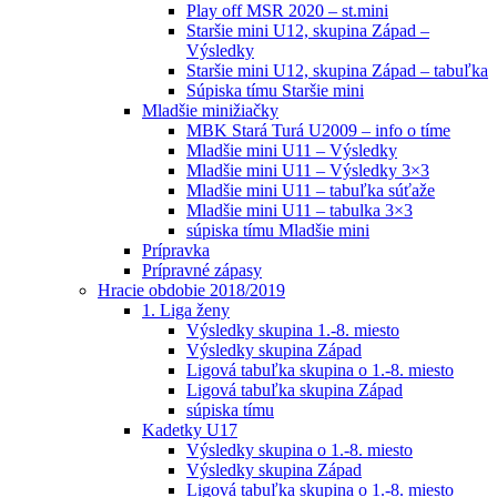
Play off MSR 2020 – st.mini
Staršie mini U12, skupina Západ –
Výsledky
Staršie mini U12, skupina Západ – tabuľka
Súpiska tímu Staršie mini
Mladšie minižiačky
MBK Stará Turá U2009 – info o tíme
Mladšie mini U11 – Výsledky
Mladšie mini U11 – Výsledky 3×3
Mladšie mini U11 – tabuľka súťaže
Mladšie mini U11 – tabulka 3×3
súpiska tímu Mladšie mini
Prípravka
Prípravné zápasy
Hracie obdobie 2018/2019
1. Liga ženy
Výsledky skupina 1.-8. miesto
Výsledky skupina Západ
Ligová tabuľka skupina o 1.-8. miesto
Ligová tabuľka skupina Západ
súpiska tímu
Kadetky U17
Výsledky skupina o 1.-8. miesto
Výsledky skupina Západ
Ligová tabuľka skupina o 1.-8. miesto