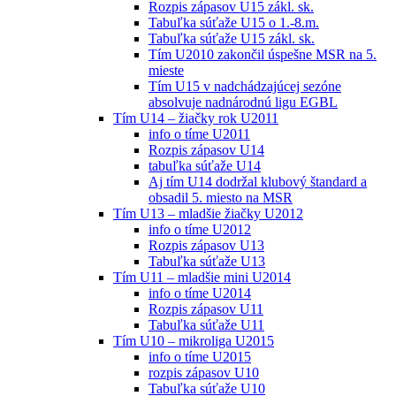
Rozpis zápasov U15 zákl. sk.
Tabuľka súťaže U15 o 1.-8.m.
Tabuľka súťaže U15 zákl. sk.
Tím U2010 zakončil úspešne MSR na 5.
mieste
Tím U15 v nadchádzajúcej sezóne
absolvuje nadnárodnú ligu EGBL
Tím U14 – žiačky rok U2011
info o tíme U2011
Rozpis zápasov U14
tabuľka súťaže U14
Aj tím U14 dodržal klubový štandard a
obsadil 5. miesto na MSR
Tím U13 – mladšie žiačky U2012
info o tíme U2012
Rozpis zápasov U13
Tabuľka súťaže U13
Tím U11 – mladšie mini U2014
info o tíme U2014
Rozpis zápasov U11
Tabuľka súťaže U11
Tím U10 – mikroliga U2015
info o tíme U2015
rozpis zápasov U10
Tabuľka súťaže U10