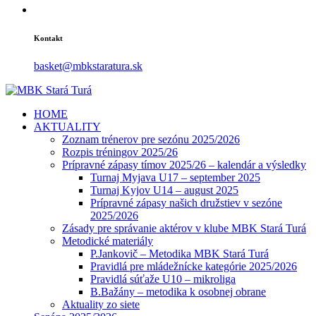
Kontakt
basket@mbkstaratura.sk
HOME
AKTUALITY
Zoznam trénerov pre sezónu 2025/2026
Rozpis tréningov 2025/26
Prípravné zápasy tímov 2025/26 – kalendár a výsledky
Turnaj Myjava U17 – september 2025
Turnaj Kyjov U14 – august 2025
Prípravné zápasy našich družstiev v sezóne
2025/2026
Zásady pre správanie aktérov v klube MBK Stará Turá
Metodické materiály
P.Jankovič – Metodika MBK Stará Turá
Pravidlá pre mládežnícke kategórie 2025/2026
Pravidlá súťaže U10 – mikroliga
B.Bažány – metodika k osobnej obrane
Aktuality zo siete