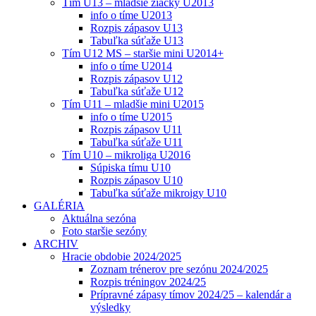
Tím U13 – mladšie žiačky U2013
info o tíme U2013
Rozpis zápasov U13
Tabuľka súťaže U13
Tím U12 MS – staršie mini U2014+
info o tíme U2014
Rozpis zápasov U12
Tabuľka súťaže U12
Tím U11 – mladšie mini U2015
info o tíme U2015
Rozpis zápasov U11
Tabuľka súťaže U11
Tím U10 – mikroliga U2016
Súpiska tímu U10
Rozpis zápasov U10
Tabuľka súťaže mikroigy U10
GALÉRIA
Aktuálna sezóna
Foto staršie sezóny
ARCHIV
Hracie obdobie 2024/2025
Zoznam trénerov pre sezónu 2024/2025
Rozpis tréningov 2024/25
Prípravné zápasy tímov 2024/25 – kalendár a
výsledky