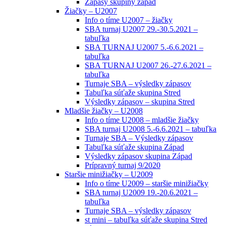
Zápasy skupiny západ
Žiačky – U2007
Info o tíme U2007 – žiačky
SBA turnaj U2007 29.-30.5.2021 –
tabuľka
SBA TURNAJ U2007 5.-6.6.2021 –
tabuľka
SBA TURNAJ U2007 26.-27.6.2021 –
tabuľka
Turnaje SBA – výsledky zápasov
Tabuľka súťaže skupina Stred
Výsledky zápasov – skupina Stred
Mladšie žiačky – U2008
Info o tíme U2008 – mladšie žiačky
SBA turnaj U2008 5.-6.6.2021 – tabuľka
Turnaje SBA – Výsledky zápasov
Tabuľka súťaže skupina Západ
Výsledky zápasov skupina Západ
Prípravný turnaj 9/2020
Staršie minižiačky – U2009
Info o tíme U2009 – staršie minižiačky
SBA turnaj U2009 19.-20.6.2021 –
tabuľka
Turnaje SBA – výsledky zápasov
st mini – tabuľka súťaže skupina Stred