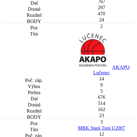
767
297
470
24
2
AKAPO
Lučenec
14
9
5
676
514
162
23
3
MBK Stará Turá U2007
12