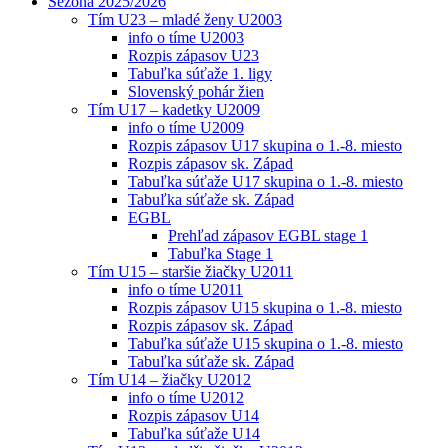
Sezóna 2025/2026
Tím U23 – mladé ženy U2003
info o tíme U2003
Rozpis zápasov U23
Tabuľka súťaže 1. ligy
Slovenský pohár žien
Tím U17 – kadetky U2009
info o tíme U2009
Rozpis zápasov U17 skupina o 1.-8. miesto
Rozpis zápasov sk. Západ
Tabuľka súťaže U17 skupina o 1.-8. miesto
Tabuľka súťaže sk. Západ
EGBL
Prehľad zápasov EGBL stage 1
Tabuľka Stage 1
Tím U15 – staršie žiačky U2011
info o tíme U2011
Rozpis zápasov U15 skupina o 1.-8. miesto
Rozpis zápasov sk. Západ
Tabuľka súťaže U15 skupina o 1.-8. miesto
Tabuľka súťaže sk. Západ
Tím U14 – žiačky U2012
info o tíme U2012
Rozpis zápasov U14
Tabuľka súťaže U14