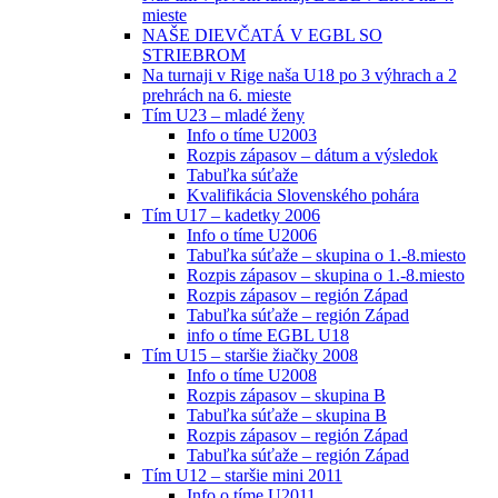
mieste
NAŠE DIEVČATÁ V EGBL SO
STRIEBROM
Na turnaji v Rige naša U18 po 3 výhrach a 2
prehrách na 6. mieste
Tím U23 – mladé ženy
Info o tíme U2003
Rozpis zápasov – dátum a výsledok
Tabuľka súťaže
Kvalifikácia Slovenského pohára
Tím U17 – kadetky 2006
Info o tíme U2006
Tabuľka súťaže – skupina o 1.-8.miesto
Rozpis zápasov – skupina o 1.-8.miesto
Rozpis zápasov – región Západ
Tabuľka súťaže – región Západ
info o tíme EGBL U18
Tím U15 – staršie žiačky 2008
Info o tíme U2008
Rozpis zápasov – skupina B
Tabuľka súťaže – skupina B
Rozpis zápasov – región Západ
Tabuľka súťaže – región Západ
Tím U12 – staršie mini 2011
Info o tíme U2011