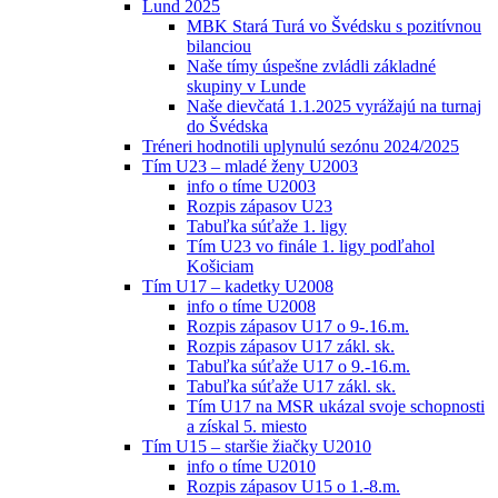
Lund 2025
MBK Stará Turá vo Švédsku s pozitívnou
bilanciou
Naše tímy úspešne zvládli základné
skupiny v Lunde
Naše dievčatá 1.1.2025 vyrážajú na turnaj
do Švédska
Tréneri hodnotili uplynulú sezónu 2024/2025
Tím U23 – mladé ženy U2003
info o tíme U2003
Rozpis zápasov U23
Tabuľka súťaže 1. ligy
Tím U23 vo finále 1. ligy podľahol
Košiciam
Tím U17 – kadetky U2008
info o tíme U2008
Rozpis zápasov U17 o 9-.16.m.
Rozpis zápasov U17 zákl. sk.
Tabuľka súťaže U17 o 9.-16.m.
Tabuľka súťaže U17 zákl. sk.
Tím U17 na MSR ukázal svoje schopnosti
a získal 5. miesto
Tím U15 – staršie žiačky U2010
info o tíme U2010
Rozpis zápasov U15 o 1.-8.m.