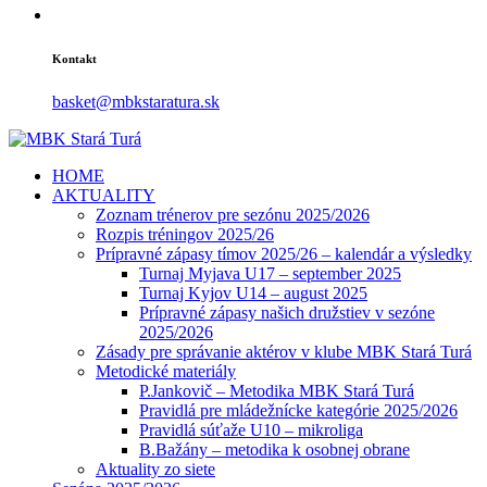
Kontakt
basket@mbkstaratura.sk
HOME
AKTUALITY
Zoznam trénerov pre sezónu 2025/2026
Rozpis tréningov 2025/26
Prípravné zápasy tímov 2025/26 – kalendár a výsledky
Turnaj Myjava U17 – september 2025
Turnaj Kyjov U14 – august 2025
Prípravné zápasy našich družstiev v sezóne
2025/2026
Zásady pre správanie aktérov v klube MBK Stará Turá
Metodické materiály
P.Jankovič – Metodika MBK Stará Turá
Pravidlá pre mládežnícke kategórie 2025/2026
Pravidlá súťaže U10 – mikroliga
B.Bažány – metodika k osobnej obrane
Aktuality zo siete