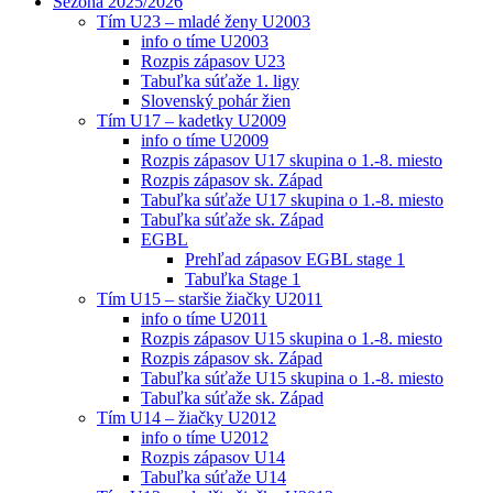
Sezóna 2025/2026
Tím U23 – mladé ženy U2003
info o tíme U2003
Rozpis zápasov U23
Tabuľka súťaže 1. ligy
Slovenský pohár žien
Tím U17 – kadetky U2009
info o tíme U2009
Rozpis zápasov U17 skupina o 1.-8. miesto
Rozpis zápasov sk. Západ
Tabuľka súťaže U17 skupina o 1.-8. miesto
Tabuľka súťaže sk. Západ
EGBL
Prehľad zápasov EGBL stage 1
Tabuľka Stage 1
Tím U15 – staršie žiačky U2011
info o tíme U2011
Rozpis zápasov U15 skupina o 1.-8. miesto
Rozpis zápasov sk. Západ
Tabuľka súťaže U15 skupina o 1.-8. miesto
Tabuľka súťaže sk. Západ
Tím U14 – žiačky U2012
info o tíme U2012
Rozpis zápasov U14
Tabuľka súťaže U14