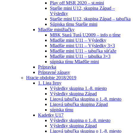
Play off MSR 2020 – st.mini
Staršie mini U12, skupina Západ –
Výsledky
Staršie mini U12, skupina Západ – tabuľka
Súpiska tímu Staršie mini
Mladšie minižiačky
MBK Stará Turá U2009 – info o tíme
Mladšie mini U11 – Výsledky
Mladšie mini U11 – Výsledky 3×3
Mladšie mini U11 – tabuľka súťaže
Mladšie mini U11 – tabulka 3×3
súpiska tímu Mladšie mini
Prípravka
Prípravné zápasy
Hracie obdobie 2018/2019
1. Liga ženy
Výsledky skupina 1.-8. miesto
Výsledky skupina Západ
Ligová tabuľka skupina o 1.-8. miesto
Ligová tabuľka skupina Západ
súpiska tímu
Kadetky U17
Výsledky skupina o 1.-8. miesto
Výsledky skupina Západ
Ligová tabuľka skupina o 1.-8. miesto