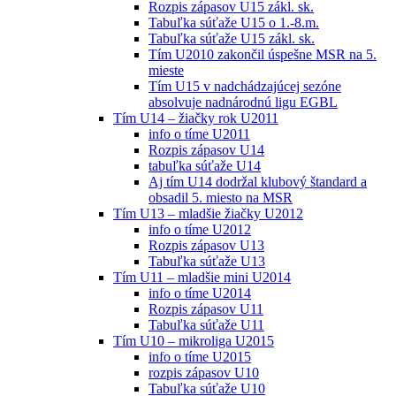
Rozpis zápasov U15 zákl. sk.
Tabuľka súťaže U15 o 1.-8.m.
Tabuľka súťaže U15 zákl. sk.
Tím U2010 zakončil úspešne MSR na 5.
mieste
Tím U15 v nadchádzajúcej sezóne
absolvuje nadnárodnú ligu EGBL
Tím U14 – žiačky rok U2011
info o tíme U2011
Rozpis zápasov U14
tabuľka súťaže U14
Aj tím U14 dodržal klubový štandard a
obsadil 5. miesto na MSR
Tím U13 – mladšie žiačky U2012
info o tíme U2012
Rozpis zápasov U13
Tabuľka súťaže U13
Tím U11 – mladšie mini U2014
info o tíme U2014
Rozpis zápasov U11
Tabuľka súťaže U11
Tím U10 – mikroliga U2015
info o tíme U2015
rozpis zápasov U10
Tabuľka súťaže U10