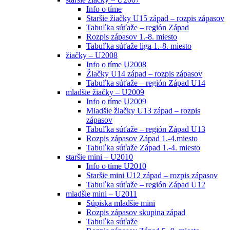
Info o tíme
Staršie žiačky U15 západ – rozpis zápasov
Tabuľka súťaže – región Západ
Rozpis zápasov 1.-8. miesto
Tabuľka súťaže liga 1.-8. miesto
žiačky – U2008
Info o tíme U2008
Žiačky U14 západ – rozpis zápasov
Tabuľka súťaže – región Západ U14
mladšie žiačky – U2009
Info o tíme U2009
Mladšie žiačky U13 západ – rozpis
zápasov
Tabuľka súťaže – región Západ U13
Rozpis zápasov Západ 1.-4.miesto
Tabuľka súťaže Západ 1.-4. miesto
staršie mini – U2010
Info o tíme U2010
Staršie mini U12 západ – rozpis zápasov
Tabuľka súťaže – región Západ U12
mladšie mini – U2011
Súpiska mladšie mini
Rozpis zápasov skupina západ
Tabuľka súťaže