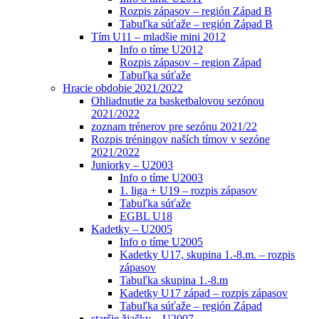
Rozpis zápasov – región Západ B
Tabuľka súťaže – región Západ B
Tím U11 – mladšie mini 2012
Info o tíme U2012
Rozpis zápasov – region Západ
Tabuľka súťaže
Hracie obdobie 2021/2022
Ohliadnutie za basketbalovou sezónou
2021/2022
zoznam trénerov pre sezónu 2021/22
Rozpis tréningov naších tímov v sezóne
2021/2022
Juniorky – U2003
Info o tíme U2003
1. liga + U19 – rozpis zápasov
Tabuľka súťaže
EGBL U18
Kadetky – U2005
Info o tíme U2005
Kadetky U17, skupina 1.-8.m. – rozpis
zápasov
Tabuľka skupina 1.-8.m
Kadetky U17 západ – rozpis zápasov
Tabuľka súťaže – región Západ
staršie žiačky – U2007