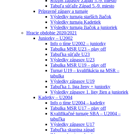
Rozpis zápasov Západ 5.-9. miesto
Tabuľa súťaže Západ 5.-9. miesto
Prípravné zápasy a turnaje
Výsledky turnaja starších žiačok
Výsledky turnaja Kadetiek
Výsledky turnaja žiačok a junioriek
Hracie obdobie 2020/2021
Juniorky – U2002
Info o tíme U2002 – juniorky
Tabulka MSR U23 – play off
Tabuľka súťaže U23
Výsledky zápasov U23
Tabulka MSR U19 – play off
Turnaj U19 – kvalifikácia na MSR –
tabulka
Výsledky zápasov U19
Tabuľka 1. liga ženy + juniorky
Výsledky zápasov 1. ligy žien a junioriek
Kadetky – U2004
Info o tíme U2004 – kadetky
Tabulka MSR U17 – play off
Kvalifikačné turnaje SBA – U2004 –
tabuľka
Výsledky zápasov U17
Tabuľka skupina západ