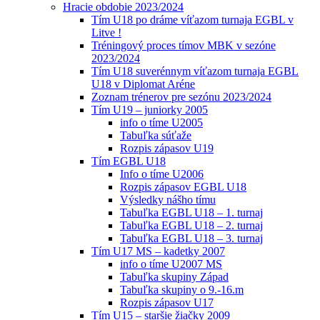
Hracie obdobie 2023/2024
Tím U18 po dráme víťazom turnaja EGBL v
Litve !
Tréningový proces tímov MBK v sezóne
2023/2024
Tím U18 suverénnym víťazom turnaja EGBL
U18 v Diplomat Aréne
Zoznam trénerov pre sezónu 2023/2024
Tím U19 – juniorky 2005
info o tíme U2005
Tabuľka súťaže
Rozpis zápasov U19
Tím EGBL U18
Info o tíme U2006
Rozpis zápasov EGBL U18
Výsledky nášho tímu
Tabuľka EGBL U18 – 1. turnaj
Tabuľka EGBL U18 – 2. turnaj
Tabuľka EGBL U18 – 3. turnaj
Tím U17 MS – kadetky 2007
info o tíme U2007 MS
Tabuľka skupiny Západ
Tabuľka skupiny o 9.-16.m
Rozpis zápasov U17
Tím U15 – staršie žiačky 2009