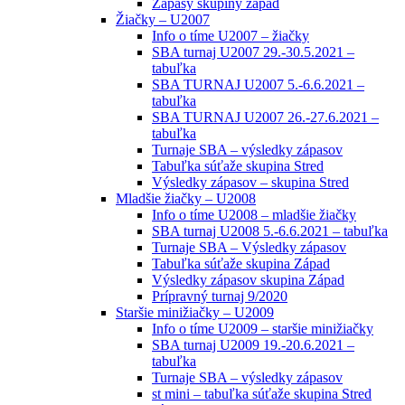
Zápasy skupiny západ
Žiačky – U2007
Info o tíme U2007 – žiačky
SBA turnaj U2007 29.-30.5.2021 –
tabuľka
SBA TURNAJ U2007 5.-6.6.2021 –
tabuľka
SBA TURNAJ U2007 26.-27.6.2021 –
tabuľka
Turnaje SBA – výsledky zápasov
Tabuľka súťaže skupina Stred
Výsledky zápasov – skupina Stred
Mladšie žiačky – U2008
Info o tíme U2008 – mladšie žiačky
SBA turnaj U2008 5.-6.6.2021 – tabuľka
Turnaje SBA – Výsledky zápasov
Tabuľka súťaže skupina Západ
Výsledky zápasov skupina Západ
Prípravný turnaj 9/2020
Staršie minižiačky – U2009
Info o tíme U2009 – staršie minižiačky
SBA turnaj U2009 19.-20.6.2021 –
tabuľka
Turnaje SBA – výsledky zápasov
st mini – tabuľka súťaže skupina Stred