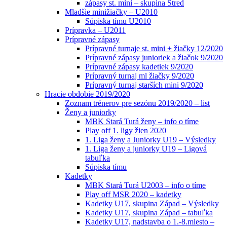
zápasy st. mini – skupina Stred
Mladšie minižiačky – U2010
Súpiska tímu U2010
Prípravka – U2011
Prípravné zápasy
Prípravné turnaje st. mini + žiačky 12/2020
Prípravné zápasy junioriek a žiačok 9/2020
Prípravné zápasy kadetiek 9/2020
Prípravný turnaj ml žiačky 9/2020
Prípravný turnaj starších mini 9/2020
Hracie obdobie 2019/2020
Zoznam trénerov pre sezónu 2019/2020 – list
Ženy a juniorky
MBK Stará Turá ženy – info o tíme
Play off 1. ligy žien 2020
1. Liga ženy a Juniorky U19 – Výsledky
1. Liga ženy a juniorky U19 – Ligová
tabuľka
Súpiska tímu
Kadetky
MBK Stará Turá U2003 – info o tíme
Play off MSR 2020 – kadetky
Kadetky U17, skupina Západ – Výsledky
Kadetky U17, skupina Západ – tabuľka
Kadetky U17, nadstavba o 1.-8.miesto –