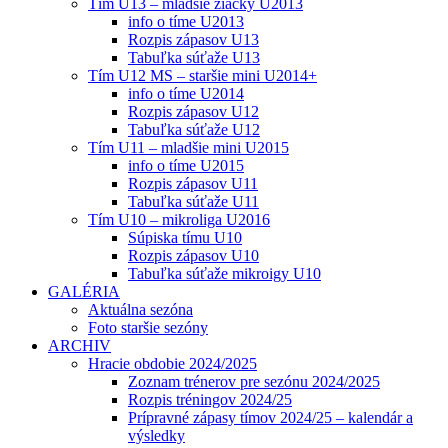
Tím U13 – mladšie žiačky U2013
info o tíme U2013
Rozpis zápasov U13
Tabuľka súťaže U13
Tím U12 MS – staršie mini U2014+
info o tíme U2014
Rozpis zápasov U12
Tabuľka súťaže U12
Tím U11 – mladšie mini U2015
info o tíme U2015
Rozpis zápasov U11
Tabuľka súťaže U11
Tím U10 – mikroliga U2016
Súpiska tímu U10
Rozpis zápasov U10
Tabuľka súťaže mikroigy U10
GALÉRIA
Aktuálna sezóna
Foto staršie sezóny
ARCHIV
Hracie obdobie 2024/2025
Zoznam trénerov pre sezónu 2024/2025
Rozpis tréningov 2024/25
Prípravné zápasy tímov 2024/25 – kalendár a
výsledky