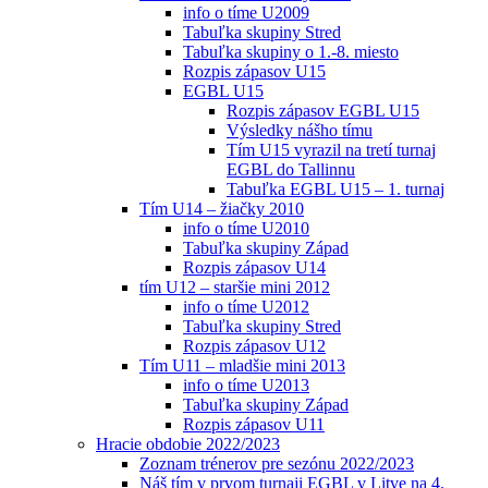
info o tíme U2009
Tabuľka skupiny Stred
Tabuľka skupiny o 1.-8. miesto
Rozpis zápasov U15
EGBL U15
Rozpis zápasov EGBL U15
Výsledky nášho tímu
Tím U15 vyrazil na tretí turnaj
EGBL do Tallinnu
Tabuľka EGBL U15 – 1. turnaj
Tím U14 – žiačky 2010
info o tíme U2010
Tabuľka skupiny Západ
Rozpis zápasov U14
tím U12 – staršie mini 2012
info o tíme U2012
Tabuľka skupiny Stred
Rozpis zápasov U12
Tím U11 – mladšie mini 2013
info o tíme U2013
Tabuľka skupiny Západ
Rozpis zápasov U11
Hracie obdobie 2022/2023
Zoznam trénerov pre sezónu 2022/2023
Náš tím v prvom turnaji EGBL v Litve na 4.