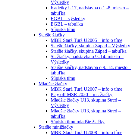
Výsledky
Kadetky U17, nadstavba o 1.-8. miesto –
tabuľka
EGBL – výsledky
EGBL – tabuľka
Súpiska tímu
Staršie žiačky
MBK Stará Turá U2005 – info o tíme
Staršie žiačky, skupina Západ – Výsledky
Staršie žiačky, skupina Západ – tabuľka
St. žiačky, nadstavba o 9.-14. miesto –
Výsledky
Staršie žiačky, nadstavba o 9.-14. miesto –
tabuľka
Súpiska tímu
Mladšie žiačky
MBK Stará Turá U2007 – info o tíme
Play off MSR 2020 – ml. žiačky
Mladšie žiačky U13, skupina Stred –
Výsledky
Mladšie žiačky U13, skupina Stred –
tabuľka
Súpiska tímu mladšie žiačky
Staršie minižiačky
MBK Stará Turá U2008 – info o tíme