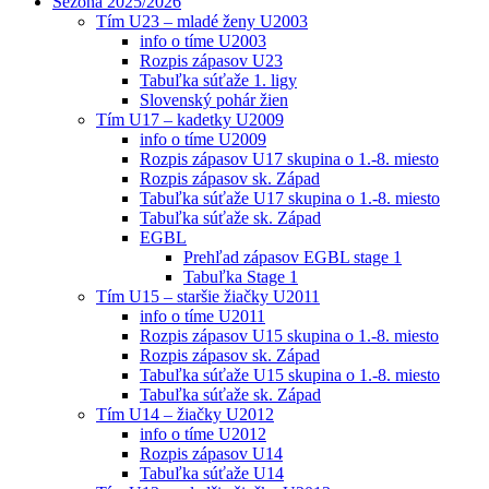
Sezóna 2025/2026
Tím U23 – mladé ženy U2003
info o tíme U2003
Rozpis zápasov U23
Tabuľka súťaže 1. ligy
Slovenský pohár žien
Tím U17 – kadetky U2009
info o tíme U2009
Rozpis zápasov U17 skupina o 1.-8. miesto
Rozpis zápasov sk. Západ
Tabuľka súťaže U17 skupina o 1.-8. miesto
Tabuľka súťaže sk. Západ
EGBL
Prehľad zápasov EGBL stage 1
Tabuľka Stage 1
Tím U15 – staršie žiačky U2011
info o tíme U2011
Rozpis zápasov U15 skupina o 1.-8. miesto
Rozpis zápasov sk. Západ
Tabuľka súťaže U15 skupina o 1.-8. miesto
Tabuľka súťaže sk. Západ
Tím U14 – žiačky U2012
info o tíme U2012
Rozpis zápasov U14
Tabuľka súťaže U14