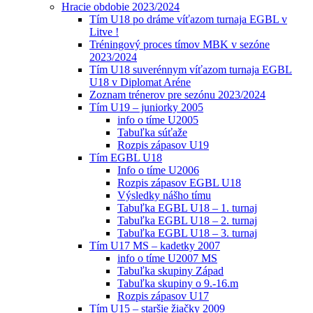
Hracie obdobie 2023/2024
Tím U18 po dráme víťazom turnaja EGBL v
Litve !
Tréningový proces tímov MBK v sezóne
2023/2024
Tím U18 suverénnym víťazom turnaja EGBL
U18 v Diplomat Aréne
Zoznam trénerov pre sezónu 2023/2024
Tím U19 – juniorky 2005
info o tíme U2005
Tabuľka súťaže
Rozpis zápasov U19
Tím EGBL U18
Info o tíme U2006
Rozpis zápasov EGBL U18
Výsledky nášho tímu
Tabuľka EGBL U18 – 1. turnaj
Tabuľka EGBL U18 – 2. turnaj
Tabuľka EGBL U18 – 3. turnaj
Tím U17 MS – kadetky 2007
info o tíme U2007 MS
Tabuľka skupiny Západ
Tabuľka skupiny o 9.-16.m
Rozpis zápasov U17
Tím U15 – staršie žiačky 2009