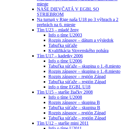
mieste
NAŠE DIEVČATÁ V EGBL SO
STRIEBROM
Na turnaji v Rige naša U18 po 3 výhrach a 2
prehrách na 6. mieste
Tím U23 – mladé ženy
Info o tíme U2003
Rozpis zápasov – dátum a výsledok
Tabuľka súťaže
Kvalifikácia Slovenského pohára
Tím U17 – kadetky 2006
Info o tíme U2006
Tabuľka súťaže – skupina o 1.-8.miesto
Rozpis zápasov – skupina o 1.-8.miesto
Rozpis zápasov – región Západ
Tabuľka súťaže – región Západ
info o tíme EGBL U18
Tím U15 – staršie žiačky 2008
Info o tíme U2008
Rozpis zápasov – skupina B
Tabuľka súťaže – skupina B
Rozpis zápasov – región Západ
Tabuľka súťaže – región Západ
Tím U12 – staršie mini 2011
Info o tíme U2011