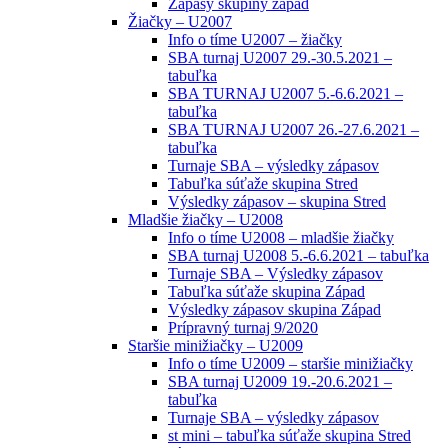
Zápasy skupiny západ
Žiačky – U2007
Info o tíme U2007 – žiačky
SBA turnaj U2007 29.-30.5.2021 –
tabuľka
SBA TURNAJ U2007 5.-6.6.2021 –
tabuľka
SBA TURNAJ U2007 26.-27.6.2021 –
tabuľka
Turnaje SBA – výsledky zápasov
Tabuľka súťaže skupina Stred
Výsledky zápasov – skupina Stred
Mladšie žiačky – U2008
Info o tíme U2008 – mladšie žiačky
SBA turnaj U2008 5.-6.6.2021 – tabuľka
Turnaje SBA – Výsledky zápasov
Tabuľka súťaže skupina Západ
Výsledky zápasov skupina Západ
Prípravný turnaj 9/2020
Staršie minižiačky – U2009
Info o tíme U2009 – staršie minižiačky
SBA turnaj U2009 19.-20.6.2021 –
tabuľka
Turnaje SBA – výsledky zápasov
st mini – tabuľka súťaže skupina Stred