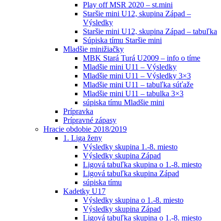
Play off MSR 2020 – st.mini
Staršie mini U12, skupina Západ –
Výsledky
Staršie mini U12, skupina Západ – tabuľka
Súpiska tímu Staršie mini
Mladšie minižiačky
MBK Stará Turá U2009 – info o tíme
Mladšie mini U11 – Výsledky
Mladšie mini U11 – Výsledky 3×3
Mladšie mini U11 – tabuľka súťaže
Mladšie mini U11 – tabulka 3×3
súpiska tímu Mladšie mini
Prípravka
Prípravné zápasy
Hracie obdobie 2018/2019
1. Liga ženy
Výsledky skupina 1.-8. miesto
Výsledky skupina Západ
Ligová tabuľka skupina o 1.-8. miesto
Ligová tabuľka skupina Západ
súpiska tímu
Kadetky U17
Výsledky skupina o 1.-8. miesto
Výsledky skupina Západ
Ligová tabuľka skupina o 1.-8. miesto