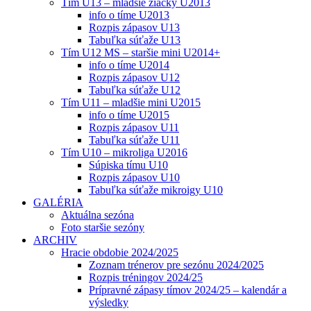
Tím U13 – mladšie žiačky U2013
info o tíme U2013
Rozpis zápasov U13
Tabuľka súťaže U13
Tím U12 MS – staršie mini U2014+
info o tíme U2014
Rozpis zápasov U12
Tabuľka súťaže U12
Tím U11 – mladšie mini U2015
info o tíme U2015
Rozpis zápasov U11
Tabuľka súťaže U11
Tím U10 – mikroliga U2016
Súpiska tímu U10
Rozpis zápasov U10
Tabuľka súťaže mikroigy U10
GALÉRIA
Aktuálna sezóna
Foto staršie sezóny
ARCHIV
Hracie obdobie 2024/2025
Zoznam trénerov pre sezónu 2024/2025
Rozpis tréningov 2024/25
Prípravné zápasy tímov 2024/25 – kalendár a
výsledky