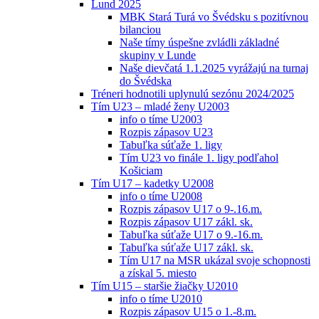
Lund 2025
MBK Stará Turá vo Švédsku s pozitívnou
bilanciou
Naše tímy úspešne zvládli základné
skupiny v Lunde
Naše dievčatá 1.1.2025 vyrážajú na turnaj
do Švédska
Tréneri hodnotili uplynulú sezónu 2024/2025
Tím U23 – mladé ženy U2003
info o tíme U2003
Rozpis zápasov U23
Tabuľka súťaže 1. ligy
Tím U23 vo finále 1. ligy podľahol
Košiciam
Tím U17 – kadetky U2008
info o tíme U2008
Rozpis zápasov U17 o 9-.16.m.
Rozpis zápasov U17 zákl. sk.
Tabuľka súťaže U17 o 9.-16.m.
Tabuľka súťaže U17 zákl. sk.
Tím U17 na MSR ukázal svoje schopnosti
a získal 5. miesto
Tím U15 – staršie žiačky U2010
info o tíme U2010
Rozpis zápasov U15 o 1.-8.m.