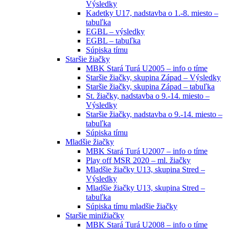
Výsledky
Kadetky U17, nadstavba o 1.-8. miesto –
tabuľka
EGBL – výsledky
EGBL – tabuľka
Súpiska tímu
Staršie žiačky
MBK Stará Turá U2005 – info o tíme
Staršie žiačky, skupina Západ – Výsledky
Staršie žiačky, skupina Západ – tabuľka
St. žiačky, nadstavba o 9.-14. miesto –
Výsledky
Staršie žiačky, nadstavba o 9.-14. miesto –
tabuľka
Súpiska tímu
Mladšie žiačky
MBK Stará Turá U2007 – info o tíme
Play off MSR 2020 – ml. žiačky
Mladšie žiačky U13, skupina Stred –
Výsledky
Mladšie žiačky U13, skupina Stred –
tabuľka
Súpiska tímu mladšie žiačky
Staršie minižiačky
MBK Stará Turá U2008 – info o tíme