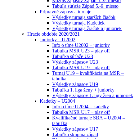
Rozpis zápasov Západ 5.-9. miesto
Tabuľa súťaže Západ 5.-9. miesto
Prípravné zápasy a turnaje
Výsledky turnaja starších žiačok
Výsledky turnaja Kadetiek
Výsledky turnaja žiačok a junioriek
Hracie obdobie 2020/2021
Juniorky – U2002
Info o tíme U2002 – juniorky
Tabulka MSR U23 – play off
Tabuľka súťaže U23
Výsledky zápasov U23
Tabulka MSR U19 – play off
Turnaj U19 – kvalifikácia na MSR –
tabulka
Výsledky zápasov U19
Tabuľka 1. liga ženy + juniorky
Výsledky zápasov 1. ligy žien a junioriek
Kadetky – U2004
Info o tíme U2004 – kadetky
Tabulka MSR U17 – play off
Kvalifikačné turnaje SBA – U2004 –
tabuľka
Výsledky zápasov U17
Tabuľka skupina západ