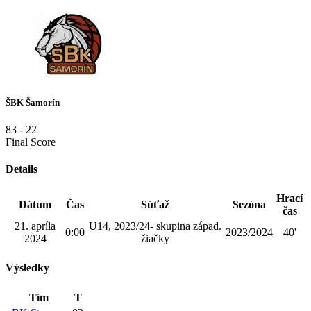
ŠBK Šamorín
83
-
22
Final Score
Details
Hrací
Dátum
Čas
Súťaž
Sezóna
čas
21. apríla
U14, 2023/24- skupina západ.
0:00
2023/2024
40'
2024
žiačky
Výsledky
Tím
T