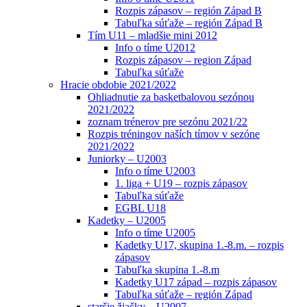
Rozpis zápasov – región Západ B
Tabuľka súťaže – región Západ B
Tím U11 – mladšie mini 2012
Info o tíme U2012
Rozpis zápasov – region Západ
Tabuľka súťaže
Hracie obdobie 2021/2022
Ohliadnutie za basketbalovou sezónou
2021/2022
zoznam trénerov pre sezónu 2021/22
Rozpis tréningov naších tímov v sezóne
2021/2022
Juniorky – U2003
Info o tíme U2003
1. liga + U19 – rozpis zápasov
Tabuľka súťaže
EGBL U18
Kadetky – U2005
Info o tíme U2005
Kadetky U17, skupina 1.-8.m. – rozpis
zápasov
Tabuľka skupina 1.-8.m
Kadetky U17 západ – rozpis zápasov
Tabuľka súťaže – región Západ
staršie žiačky – U2007