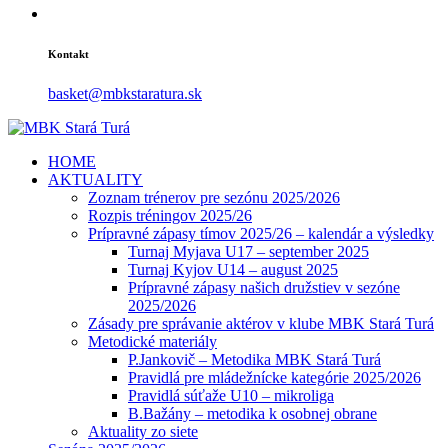
Kontakt
basket@mbkstaratura.sk
HOME
AKTUALITY
Zoznam trénerov pre sezónu 2025/2026
Rozpis tréningov 2025/26
Prípravné zápasy tímov 2025/26 – kalendár a výsledky
Turnaj Myjava U17 – september 2025
Turnaj Kyjov U14 – august 2025
Prípravné zápasy našich družstiev v sezóne
2025/2026
Zásady pre správanie aktérov v klube MBK Stará Turá
Metodické materiály
P.Jankovič – Metodika MBK Stará Turá
Pravidlá pre mládežnícke kategórie 2025/2026
Pravidlá súťaže U10 – mikroliga
B.Bažány – metodika k osobnej obrane
Aktuality zo siete