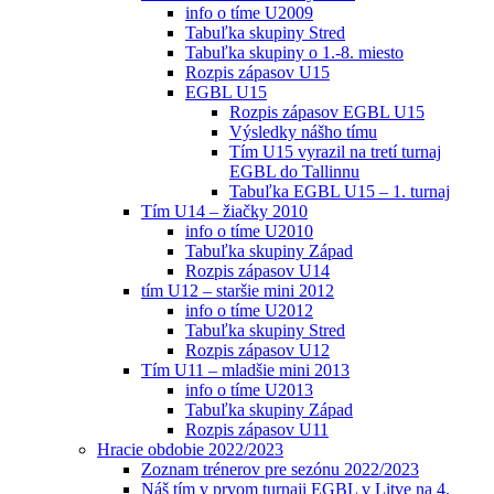
info o tíme U2009
Tabuľka skupiny Stred
Tabuľka skupiny o 1.-8. miesto
Rozpis zápasov U15
EGBL U15
Rozpis zápasov EGBL U15
Výsledky nášho tímu
Tím U15 vyrazil na tretí turnaj
EGBL do Tallinnu
Tabuľka EGBL U15 – 1. turnaj
Tím U14 – žiačky 2010
info o tíme U2010
Tabuľka skupiny Západ
Rozpis zápasov U14
tím U12 – staršie mini 2012
info o tíme U2012
Tabuľka skupiny Stred
Rozpis zápasov U12
Tím U11 – mladšie mini 2013
info o tíme U2013
Tabuľka skupiny Západ
Rozpis zápasov U11
Hracie obdobie 2022/2023
Zoznam trénerov pre sezónu 2022/2023
Náš tím v prvom turnaji EGBL v Litve na 4.