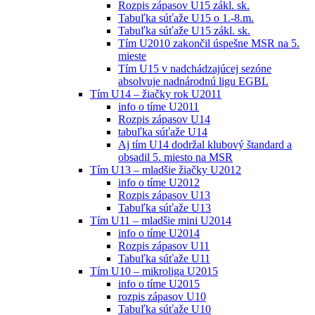
Rozpis zápasov U15 zákl. sk.
Tabuľka súťaže U15 o 1.-8.m.
Tabuľka súťaže U15 zákl. sk.
Tím U2010 zakončil úspešne MSR na 5.
mieste
Tím U15 v nadchádzajúcej sezóne
absolvuje nadnárodnú ligu EGBL
Tím U14 – žiačky rok U2011
info o tíme U2011
Rozpis zápasov U14
tabuľka súťaže U14
Aj tím U14 dodržal klubový štandard a
obsadil 5. miesto na MSR
Tím U13 – mladšie žiačky U2012
info o tíme U2012
Rozpis zápasov U13
Tabuľka súťaže U13
Tím U11 – mladšie mini U2014
info o tíme U2014
Rozpis zápasov U11
Tabuľka súťaže U11
Tím U10 – mikroliga U2015
info o tíme U2015
rozpis zápasov U10
Tabuľka súťaže U10