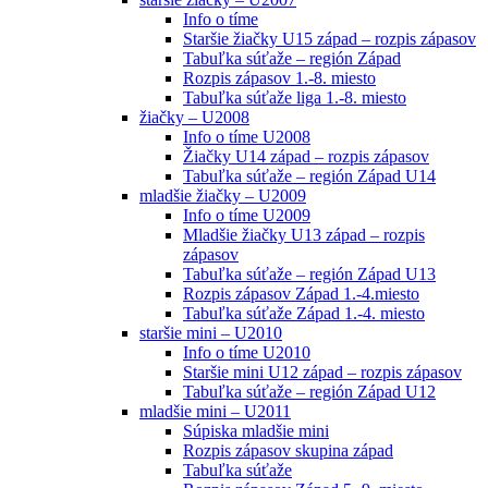
Info o tíme
Staršie žiačky U15 západ – rozpis zápasov
Tabuľka súťaže – región Západ
Rozpis zápasov 1.-8. miesto
Tabuľka súťaže liga 1.-8. miesto
žiačky – U2008
Info o tíme U2008
Žiačky U14 západ – rozpis zápasov
Tabuľka súťaže – región Západ U14
mladšie žiačky – U2009
Info o tíme U2009
Mladšie žiačky U13 západ – rozpis
zápasov
Tabuľka súťaže – región Západ U13
Rozpis zápasov Západ 1.-4.miesto
Tabuľka súťaže Západ 1.-4. miesto
staršie mini – U2010
Info o tíme U2010
Staršie mini U12 západ – rozpis zápasov
Tabuľka súťaže – región Západ U12
mladšie mini – U2011
Súpiska mladšie mini
Rozpis zápasov skupina západ
Tabuľka súťaže