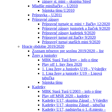
zápasy st. mini – skupina Stred
Mladšie minižiačky – U2010
Súpiska tímu U2010
Prípravka – U2011
Prípravné zápasy
Prípravné turnaje st. mini + žiačky 12/2020
Prípravné zápasy junioriek a žiačok 9/2020
Prípravné zápasy kadetiek 9/2020
Prípravný turnaj ml žiačky 9/2020
Prípravný turnaj starších mini 9/2020
Hracie obdobie 2019/2020
Zoznam trénerov pre sezónu 2019/2020 – list
Ženy a juniorky
MBK Stará Turá ženy – info o tíme
Play off 1. ligy žien 2020
1. Liga ženy a Juniorky U19 – Výsledky
1. Liga ženy a juniorky U19 – Ligová
tabuľka
Súpiska tímu
Kadetky
MBK Stará Turá U2003 – info o tíme
Play off MSR 2020 – kadetky
Kadetky U17, skupina Západ – Výsledky
Kadetky U17, skupina Západ – tabuľka
Kadetky U17, nadstavba o 1.-8.miesto –