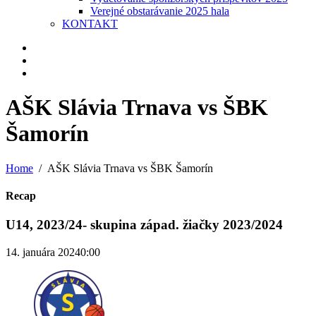
Verejné obstarávanie 2025 hala
KONTAKT
AŠK Slávia Trnava vs ŠBK
Šamorín
Home
AŠK Slávia Trnava vs ŠBK Šamorín
Recap
U14, 2023/24- skupina západ. žiačky 2023/2024
14. januára 2024
0:00