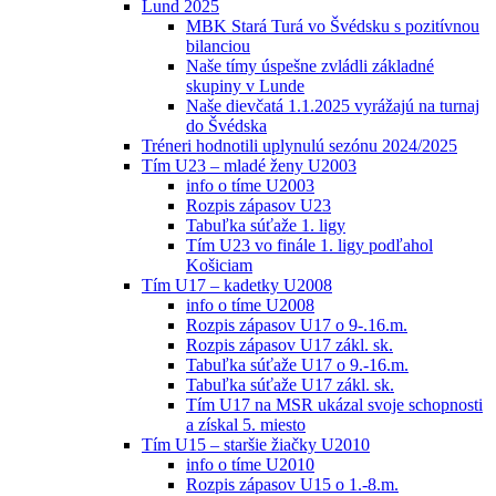
Lund 2025
MBK Stará Turá vo Švédsku s pozitívnou
bilanciou
Naše tímy úspešne zvládli základné
skupiny v Lunde
Naše dievčatá 1.1.2025 vyrážajú na turnaj
do Švédska
Tréneri hodnotili uplynulú sezónu 2024/2025
Tím U23 – mladé ženy U2003
info o tíme U2003
Rozpis zápasov U23
Tabuľka súťaže 1. ligy
Tím U23 vo finále 1. ligy podľahol
Košiciam
Tím U17 – kadetky U2008
info o tíme U2008
Rozpis zápasov U17 o 9-.16.m.
Rozpis zápasov U17 zákl. sk.
Tabuľka súťaže U17 o 9.-16.m.
Tabuľka súťaže U17 zákl. sk.
Tím U17 na MSR ukázal svoje schopnosti
a získal 5. miesto
Tím U15 – staršie žiačky U2010
info o tíme U2010
Rozpis zápasov U15 o 1.-8.m.