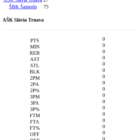
ŠBK Šamorín
75
AŠK Slávia Trnava
0
0
0
0
0
0
0
0
0
0
0
0
0
0
0
0
0