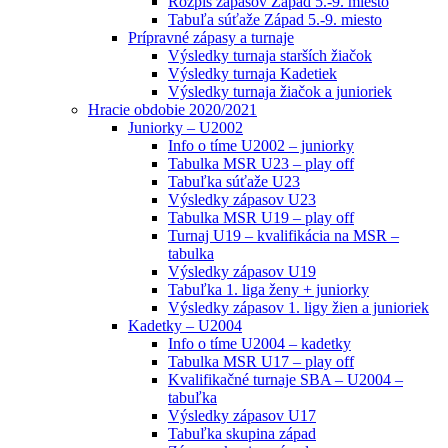
Rozpis zápasov Západ 5.-9. miesto
Tabuľa súťaže Západ 5.-9. miesto
Prípravné zápasy a turnaje
Výsledky turnaja starších žiačok
Výsledky turnaja Kadetiek
Výsledky turnaja žiačok a junioriek
Hracie obdobie 2020/2021
Juniorky – U2002
Info o tíme U2002 – juniorky
Tabulka MSR U23 – play off
Tabuľka súťaže U23
Výsledky zápasov U23
Tabulka MSR U19 – play off
Turnaj U19 – kvalifikácia na MSR –
tabulka
Výsledky zápasov U19
Tabuľka 1. liga ženy + juniorky
Výsledky zápasov 1. ligy žien a junioriek
Kadetky – U2004
Info o tíme U2004 – kadetky
Tabulka MSR U17 – play off
Kvalifikačné turnaje SBA – U2004 –
tabuľka
Výsledky zápasov U17
Tabuľka skupina západ