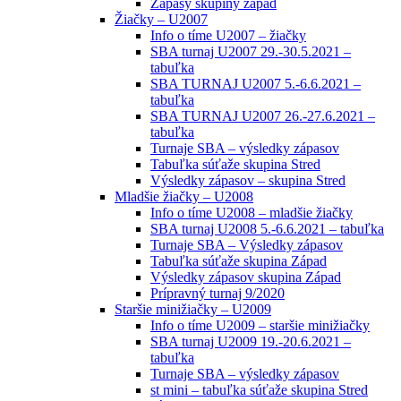
Zápasy skupiny západ
Žiačky – U2007
Info o tíme U2007 – žiačky
SBA turnaj U2007 29.-30.5.2021 –
tabuľka
SBA TURNAJ U2007 5.-6.6.2021 –
tabuľka
SBA TURNAJ U2007 26.-27.6.2021 –
tabuľka
Turnaje SBA – výsledky zápasov
Tabuľka súťaže skupina Stred
Výsledky zápasov – skupina Stred
Mladšie žiačky – U2008
Info o tíme U2008 – mladšie žiačky
SBA turnaj U2008 5.-6.6.2021 – tabuľka
Turnaje SBA – Výsledky zápasov
Tabuľka súťaže skupina Západ
Výsledky zápasov skupina Západ
Prípravný turnaj 9/2020
Staršie minižiačky – U2009
Info o tíme U2009 – staršie minižiačky
SBA turnaj U2009 19.-20.6.2021 –
tabuľka
Turnaje SBA – výsledky zápasov
st mini – tabuľka súťaže skupina Stred