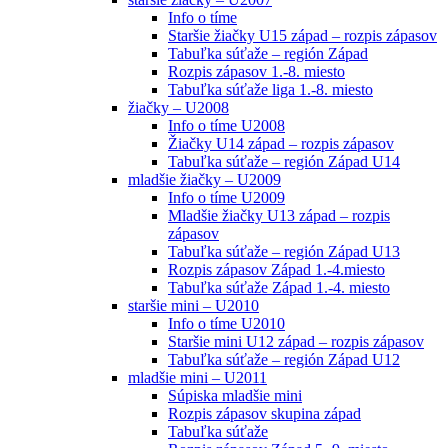
Info o tíme
Staršie žiačky U15 západ – rozpis zápasov
Tabuľka súťaže – región Západ
Rozpis zápasov 1.-8. miesto
Tabuľka súťaže liga 1.-8. miesto
žiačky – U2008
Info o tíme U2008
Žiačky U14 západ – rozpis zápasov
Tabuľka súťaže – región Západ U14
mladšie žiačky – U2009
Info o tíme U2009
Mladšie žiačky U13 západ – rozpis
zápasov
Tabuľka súťaže – región Západ U13
Rozpis zápasov Západ 1.-4.miesto
Tabuľka súťaže Západ 1.-4. miesto
staršie mini – U2010
Info o tíme U2010
Staršie mini U12 západ – rozpis zápasov
Tabuľka súťaže – región Západ U12
mladšie mini – U2011
Súpiska mladšie mini
Rozpis zápasov skupina západ
Tabuľka súťaže