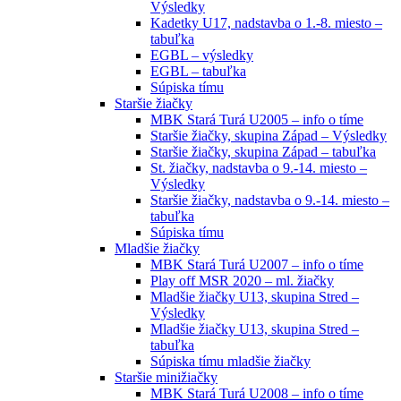
Výsledky
Kadetky U17, nadstavba o 1.-8. miesto –
tabuľka
EGBL – výsledky
EGBL – tabuľka
Súpiska tímu
Staršie žiačky
MBK Stará Turá U2005 – info o tíme
Staršie žiačky, skupina Západ – Výsledky
Staršie žiačky, skupina Západ – tabuľka
St. žiačky, nadstavba o 9.-14. miesto –
Výsledky
Staršie žiačky, nadstavba o 9.-14. miesto –
tabuľka
Súpiska tímu
Mladšie žiačky
MBK Stará Turá U2007 – info o tíme
Play off MSR 2020 – ml. žiačky
Mladšie žiačky U13, skupina Stred –
Výsledky
Mladšie žiačky U13, skupina Stred –
tabuľka
Súpiska tímu mladšie žiačky
Staršie minižiačky
MBK Stará Turá U2008 – info o tíme