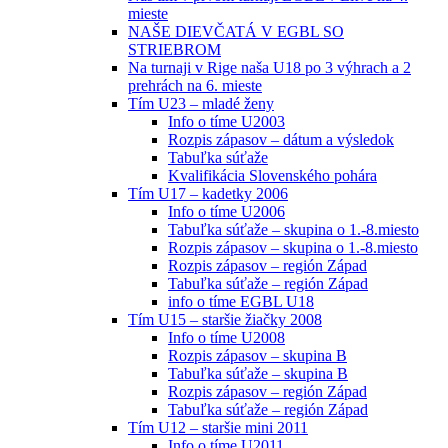
mieste
NAŠE DIEVČATÁ V EGBL SO
STRIEBROM
Na turnaji v Rige naša U18 po 3 výhrach a 2
prehrách na 6. mieste
Tím U23 – mladé ženy
Info o tíme U2003
Rozpis zápasov – dátum a výsledok
Tabuľka súťaže
Kvalifikácia Slovenského pohára
Tím U17 – kadetky 2006
Info o tíme U2006
Tabuľka súťaže – skupina o 1.-8.miesto
Rozpis zápasov – skupina o 1.-8.miesto
Rozpis zápasov – región Západ
Tabuľka súťaže – región Západ
info o tíme EGBL U18
Tím U15 – staršie žiačky 2008
Info o tíme U2008
Rozpis zápasov – skupina B
Tabuľka súťaže – skupina B
Rozpis zápasov – región Západ
Tabuľka súťaže – región Západ
Tím U12 – staršie mini 2011
Info o tíme U2011