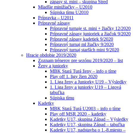
zápasy st. mini – skupina Stred
Mladšie minižiačky – U2010
Súpiska tímu U2010
Prípravka – U2011
Prípravné zápasy
Prípravné turnaje st. mini + žiačky 12/2020
Prípravné zápasy junioriek a žiačok 9/2020
Prípravné zápasy kadetiek 9/2020
Prípravný turnaj ml žiačky 9/2020
Prípravný turnaj starších mini 9/2020
Hracie obdobie 2019/2020
Zoznam trénerov pre sezónu 2019/2020 – list
Ženy a juniorky
MBK Stará Turá ženy – info o tíme
Play off 1. ligy žien 2020
1. Liga ženy a Juniorky U19 – Výsledky
1. Liga ženy a juniorky U19 – Ligová
tabuľka
Súpiska tímu
Kadetky
MBK Stará Turá U2003 – info o tíme
Play off MSR 2020 – kadetky
Kadetky U17, skupina Západ – Výsledky
Kadetky U17, skupina Západ – tabuľka
Kadetky U17, nadstavba o 1.-8.miesto –