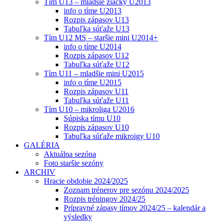
Tím U13 – mladšie žiačky U2013
info o tíme U2013
Rozpis zápasov U13
Tabuľka súťaže U13
Tím U12 MS – staršie mini U2014+
info o tíme U2014
Rozpis zápasov U12
Tabuľka súťaže U12
Tím U11 – mladšie mini U2015
info o tíme U2015
Rozpis zápasov U11
Tabuľka súťaže U11
Tím U10 – mikroliga U2016
Súpiska tímu U10
Rozpis zápasov U10
Tabuľka súťaže mikroigy U10
GALÉRIA
Aktuálna sezóna
Foto staršie sezóny
ARCHIV
Hracie obdobie 2024/2025
Zoznam trénerov pre sezónu 2024/2025
Rozpis tréningov 2024/25
Prípravné zápasy tímov 2024/25 – kalendár a
výsledky