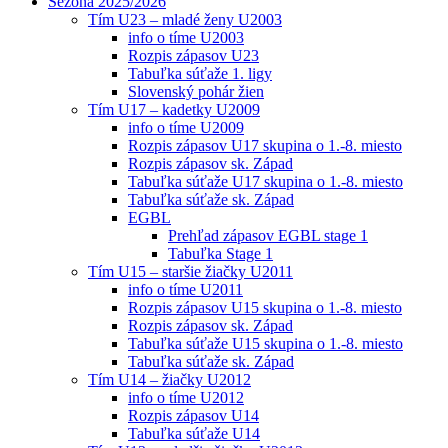
Sezóna 2025/2026
Tím U23 – mladé ženy U2003
info o tíme U2003
Rozpis zápasov U23
Tabuľka súťaže 1. ligy
Slovenský pohár žien
Tím U17 – kadetky U2009
info o tíme U2009
Rozpis zápasov U17 skupina o 1.-8. miesto
Rozpis zápasov sk. Západ
Tabuľka súťaže U17 skupina o 1.-8. miesto
Tabuľka súťaže sk. Západ
EGBL
Prehľad zápasov EGBL stage 1
Tabuľka Stage 1
Tím U15 – staršie žiačky U2011
info o tíme U2011
Rozpis zápasov U15 skupina o 1.-8. miesto
Rozpis zápasov sk. Západ
Tabuľka súťaže U15 skupina o 1.-8. miesto
Tabuľka súťaže sk. Západ
Tím U14 – žiačky U2012
info o tíme U2012
Rozpis zápasov U14
Tabuľka súťaže U14