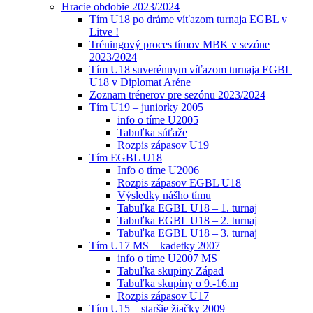
Hracie obdobie 2023/2024
Tím U18 po dráme víťazom turnaja EGBL v
Litve !
Tréningový proces tímov MBK v sezóne
2023/2024
Tím U18 suverénnym víťazom turnaja EGBL
U18 v Diplomat Aréne
Zoznam trénerov pre sezónu 2023/2024
Tím U19 – juniorky 2005
info o tíme U2005
Tabuľka súťaže
Rozpis zápasov U19
Tím EGBL U18
Info o tíme U2006
Rozpis zápasov EGBL U18
Výsledky nášho tímu
Tabuľka EGBL U18 – 1. turnaj
Tabuľka EGBL U18 – 2. turnaj
Tabuľka EGBL U18 – 3. turnaj
Tím U17 MS – kadetky 2007
info o tíme U2007 MS
Tabuľka skupiny Západ
Tabuľka skupiny o 9.-16.m
Rozpis zápasov U17
Tím U15 – staršie žiačky 2009