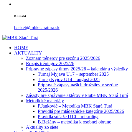
Kontakt
basket@mbkstaratura.sk
HOME
AKTUALITY
Zoznam trénerov pre sezónu 2025/2026
Rozpis tréningov 2025/26
Prípravné zápasy tímov 2025/26 – kalendár a výsledky
Turnaj Myjava U17 – september 2025
Turnaj Kyjov U14 – august 2025
Prípravné zápasy našich družstiev v sezóne
2025/2026
Zásady pre správanie aktérov v klube MBK Stará Turá
Metodické materiály
P.Jankovič – Metodika MBK Stará Turá
Pravidlá pre mládežnícke kategórie 2025/2026
Pravidlá súťaže U10 – mikroliga
B.Bažány – metodika k osobnej obrane
Aktuality zo siete