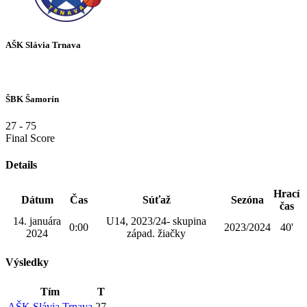
AŠK Slávia Trnava
ŠBK Šamorín
27
-
75
Final Score
Details
Hrací
Dátum
Čas
Súťaž
Sezóna
čas
14. januára
U14, 2023/24- skupina
0:00
2023/2024
40'
2024
západ. žiačky
Výsledky
Tím
T
AŠK Slávia Trnava
27