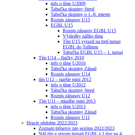
info o tíme U2009
Tabuľka skupiny Stred
Tabuľka skupiny o 1.-8. miesto
Rozpis zápasov U15
EGBL U15
Rozpis zápasov EGBL U15
Výsledky nášho tímu
Tím U15 vyrazil na tretí turnaj
EGBL do Tallinnu
Tabuľka EGBL U15 – 1. turnaj
Tím U14 – žiačky 2010
info o tíme U2010
Tabuľka skupiny Západ
Rozpis zápasov U14
tím U12 – staršie mini 2012
info o tíme U2012
Tabuľka skupiny Stred
Rozpis zápasov U12
Tím U11 – mladšie mini 2013
info o tíme U2013
Tabuľka skupiny Západ
Rozpis zápasov U11
Hracie obdobie 2022/2023
Zoznam trénerov pre sezónu 2022/2023
Náš tím v prvom turnaji EGBL v Litve na 4.