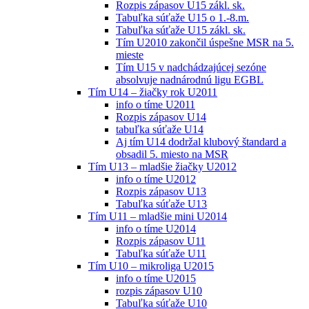
Rozpis zápasov U15 zákl. sk.
Tabuľka súťaže U15 o 1.-8.m.
Tabuľka súťaže U15 zákl. sk.
Tím U2010 zakončil úspešne MSR na 5.
mieste
Tím U15 v nadchádzajúcej sezóne
absolvuje nadnárodnú ligu EGBL
Tím U14 – žiačky rok U2011
info o tíme U2011
Rozpis zápasov U14
tabuľka súťaže U14
Aj tím U14 dodržal klubový štandard a
obsadil 5. miesto na MSR
Tím U13 – mladšie žiačky U2012
info o tíme U2012
Rozpis zápasov U13
Tabuľka súťaže U13
Tím U11 – mladšie mini U2014
info o tíme U2014
Rozpis zápasov U11
Tabuľka súťaže U11
Tím U10 – mikroliga U2015
info o tíme U2015
rozpis zápasov U10
Tabuľka súťaže U10