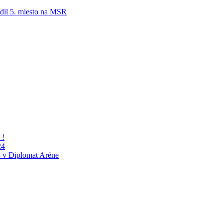
adil 5. miesto na MSR
 !
24
 v Diplomat Aréne