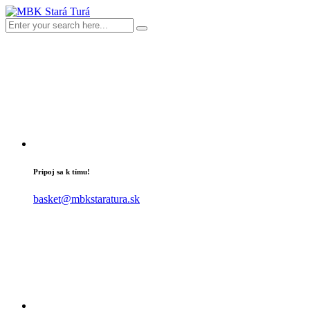
Pripoj sa k tímu!
basket@mbkstaratura.sk