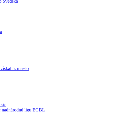
do Švédska
am
ískal 5. miesto
este
je nadnárodnú ligu EGBL