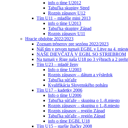
info o tíme U2012
Tabuľka skupiny Stred
Rozpis zápasov U12
Tím U11 – mladšie mini 2013
info o tíme U2013
Tabuľka skupiny Západ
Rozpis zápasov U11
Hracie obdobie 2022/2023
Zoznam trénerov pre sezónu 2022/2023
Náš tím v prvom turnaji EGBL v Litve na 4. miest
NAŠE DIEVČATÁ V EGBL SO STRIEBROM
Na turnaji v Rige naša U18 po 3 výhrach a 2 prehr
Tím U23 – mladé ženy
Info o tíme U2003
Rozpis zápasov – dátum a výsledok
Tabuľka súťaže
Kvalifikácia Slovenského pohára
Tím U17 – kadetky 2006
Info o tíme U2006
Tabuľka súťaže – skupina o 1.-8.miesto
Rozpis zápasov – skupina o 1.-8.miesto
Rozpis zápasov – región Západ
Tabuľka súťaže – región Západ
info o tíme EGBL U18
Tím U15 – staršie žiačky 2008