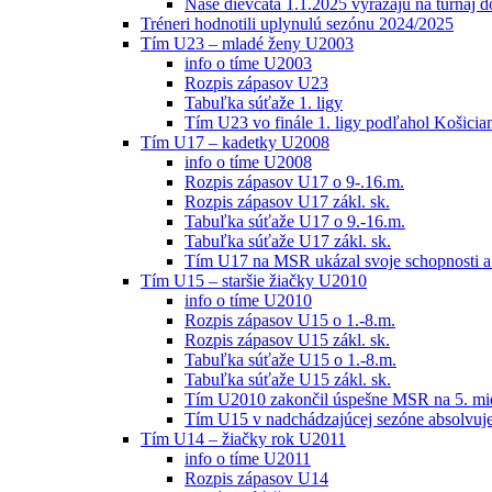
Naše dievčatá 1.1.2025 vyrážajú na turnaj 
Tréneri hodnotili uplynulú sezónu 2024/2025
Tím U23 – mladé ženy U2003
info o tíme U2003
Rozpis zápasov U23
Tabuľka súťaže 1. ligy
Tím U23 vo finále 1. ligy podľahol Košici
Tím U17 – kadetky U2008
info o tíme U2008
Rozpis zápasov U17 o 9-.16.m.
Rozpis zápasov U17 zákl. sk.
Tabuľka súťaže U17 o 9.-16.m.
Tabuľka súťaže U17 zákl. sk.
Tím U17 na MSR ukázal svoje schopnosti a z
Tím U15 – staršie žiačky U2010
info o tíme U2010
Rozpis zápasov U15 o 1.-8.m.
Rozpis zápasov U15 zákl. sk.
Tabuľka súťaže U15 o 1.-8.m.
Tabuľka súťaže U15 zákl. sk.
Tím U2010 zakončil úspešne MSR na 5. mi
Tím U15 v nadchádzajúcej sezóne absolvu
Tím U14 – žiačky rok U2011
info o tíme U2011
Rozpis zápasov U14