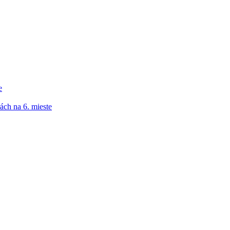
e
ách na 6. mieste