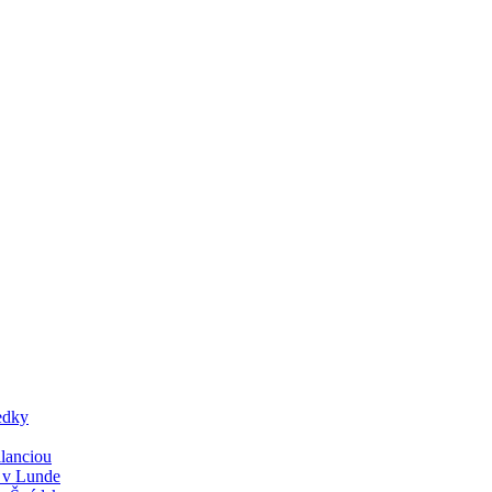
edky
lanciou
y v Lunde