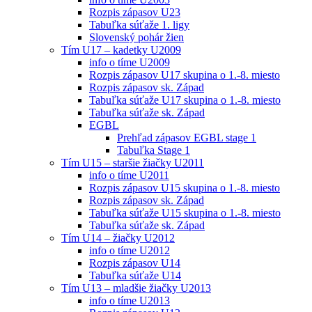
Rozpis zápasov U23
Tabuľka súťaže 1. ligy
Slovenský pohár žien
Tím U17 – kadetky U2009
info o tíme U2009
Rozpis zápasov U17 skupina o 1.-8. miesto
Rozpis zápasov sk. Západ
Tabuľka súťaže U17 skupina o 1.-8. miesto
Tabuľka súťaže sk. Západ
EGBL
Prehľad zápasov EGBL stage 1
Tabuľka Stage 1
Tím U15 – staršie žiačky U2011
info o tíme U2011
Rozpis zápasov U15 skupina o 1.-8. miesto
Rozpis zápasov sk. Západ
Tabuľka súťaže U15 skupina o 1.-8. miesto
Tabuľka súťaže sk. Západ
Tím U14 – žiačky U2012
info o tíme U2012
Rozpis zápasov U14
Tabuľka súťaže U14
Tím U13 – mladšie žiačky U2013
info o tíme U2013