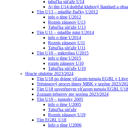
tabuľka súťaže U14
Aj tím U14 dodržal klubový štandard a obs
Tím U13 – mladšie žiačky U2012
info o tíme U2012
Rozpis zápasov U13
Tabuľka súťaže U13
Tím U11 – mladšie mini U2014
info o tíme U2014
Rozpis zápasov U11
Tabuľka súťaže U11
Tím U10 – mikroliga U2015
info o tíme U2015
rozpis zápasov U10
Tabuľka súťaže U10
Hracie obdobie 2023/2024
Tím U18 po dráme víťazom turnaja EGBL v Litve
Tréningový proces tímov MBK v sezóne 2023/20
Tím U18 suverénnym víťazom turnaja EGBL U18
Zoznam trénerov pre sezónu 2023/2024
Tím U19 – juniorky 2005
info o tíme U2005
Tabuľka súťaže
Rozpis zápasov U19
Tím EGBL U18
Info o tíme U2006