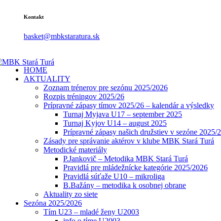
Kontakt
basket@mbkstaratura.sk
HOME
AKTUALITY
Zoznam trénerov pre sezónu 2025/2026
Rozpis tréningov 2025/26
Prípravné zápasy tímov 2025/26 – kalendár a výsledky
Turnaj Myjava U17 – september 2025
Turnaj Kyjov U14 – august 2025
Prípravné zápasy našich družstiev v sezóne 2025/
Zásady pre správanie aktérov v klube MBK Stará Turá
Metodické materiály
P.Jankovič – Metodika MBK Stará Turá
Pravidlá pre mládežnícke kategórie 2025/2026
Pravidlá súťaže U10 – mikroliga
B.Bažány – metodika k osobnej obrane
Aktuality zo siete
Sezóna 2025/2026
Tím U23 – mladé ženy U2003
info o tíme U2003