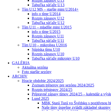
Rozpis zápasov U13
Tabuľka súťaže U13
Tím U12 MS – staršie mini U2014+
info o tíme U2014
Rozpis zápasov U12
Tabuľka súťaže U12
Tím U11 – mladšie mini U2015
info o tíme U2015
Rozpis zápasov U11
Tabuľka súťaže U11
Tím U10 – mikroliga U2016
Súpiska tímu U10
Rozpis zápasov U10
Tabuľka súťaže mikroigy U10
GALÉRIA
Aktuálna sezóna
Foto staršie sezóny
ARCHIV
Hracie obdobie 2024/2025
Zoznam trénerov pre sezónu 2024/2025
Rozpis tréningov 2024/25
Prípravné zápasy tímov 2024/25 – kalendár a výsl
Lund 2025
MBK Stará Turá vo Švédsku s pozitívnou bi
Naše tímy úspešne zvládli základné skupin