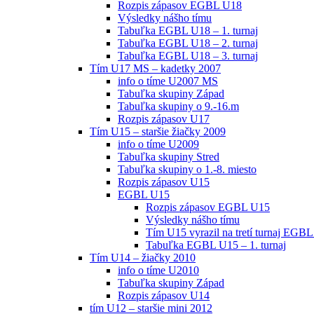
Rozpis zápasov EGBL U18
Výsledky nášho tímu
Tabuľka EGBL U18 – 1. turnaj
Tabuľka EGBL U18 – 2. turnaj
Tabuľka EGBL U18 – 3. turnaj
Tím U17 MS – kadetky 2007
info o tíme U2007 MS
Tabuľka skupiny Západ
Tabuľka skupiny o 9.-16.m
Rozpis zápasov U17
Tím U15 – staršie žiačky 2009
info o tíme U2009
Tabuľka skupiny Stred
Tabuľka skupiny o 1.-8. miesto
Rozpis zápasov U15
EGBL U15
Rozpis zápasov EGBL U15
Výsledky nášho tímu
Tím U15 vyrazil na tretí turnaj EGBL
Tabuľka EGBL U15 – 1. turnaj
Tím U14 – žiačky 2010
info o tíme U2010
Tabuľka skupiny Západ
Rozpis zápasov U14
tím U12 – staršie mini 2012