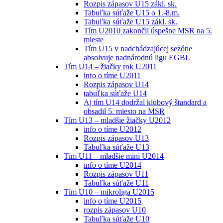
Rozpis zápasov U15 zákl. sk.
Tabuľka súťaže U15 o 1.-8.m.
Tabuľka súťaže U15 zákl. sk.
Tím U2010 zakončil úspešne MSR na 5.
mieste
Tím U15 v nadchádzajúcej sezóne
absolvuje nadnárodnú ligu EGBL
Tím U14 – žiačky rok U2011
info o tíme U2011
Rozpis zápasov U14
tabuľka súťaže U14
Aj tím U14 dodržal klubový štandard a
obsadil 5. miesto na MSR
Tím U13 – mladšie žiačky U2012
info o tíme U2012
Rozpis zápasov U13
Tabuľka súťaže U13
Tím U11 – mladšie mini U2014
info o tíme U2014
Rozpis zápasov U11
Tabuľka súťaže U11
Tím U10 – mikroliga U2015
info o tíme U2015
rozpis zápasov U10
Tabuľka súťaže U10