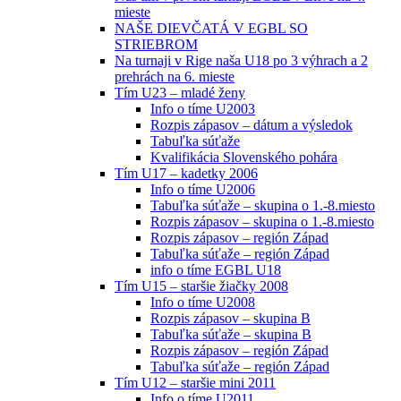
mieste
NAŠE DIEVČATÁ V EGBL SO
STRIEBROM
Na turnaji v Rige naša U18 po 3 výhrach a 2
prehrách na 6. mieste
Tím U23 – mladé ženy
Info o tíme U2003
Rozpis zápasov – dátum a výsledok
Tabuľka súťaže
Kvalifikácia Slovenského pohára
Tím U17 – kadetky 2006
Info o tíme U2006
Tabuľka súťaže – skupina o 1.-8.miesto
Rozpis zápasov – skupina o 1.-8.miesto
Rozpis zápasov – región Západ
Tabuľka súťaže – región Západ
info o tíme EGBL U18
Tím U15 – staršie žiačky 2008
Info o tíme U2008
Rozpis zápasov – skupina B
Tabuľka súťaže – skupina B
Rozpis zápasov – región Západ
Tabuľka súťaže – región Západ
Tím U12 – staršie mini 2011
Info o tíme U2011