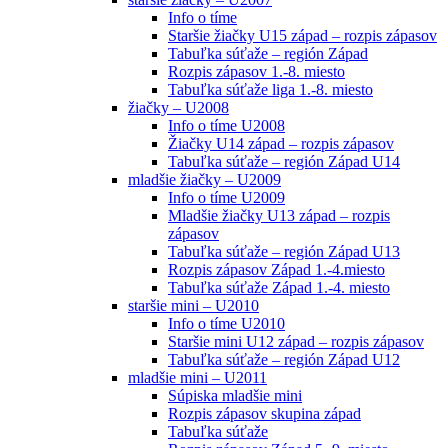
Info o tíme
Staršie žiačky U15 západ – rozpis zápasov
Tabuľka súťaže – región Západ
Rozpis zápasov 1.-8. miesto
Tabuľka súťaže liga 1.-8. miesto
žiačky – U2008
Info o tíme U2008
Žiačky U14 západ – rozpis zápasov
Tabuľka súťaže – región Západ U14
mladšie žiačky – U2009
Info o tíme U2009
Mladšie žiačky U13 západ – rozpis
zápasov
Tabuľka súťaže – región Západ U13
Rozpis zápasov Západ 1.-4.miesto
Tabuľka súťaže Západ 1.-4. miesto
staršie mini – U2010
Info o tíme U2010
Staršie mini U12 západ – rozpis zápasov
Tabuľka súťaže – región Západ U12
mladšie mini – U2011
Súpiska mladšie mini
Rozpis zápasov skupina západ
Tabuľka súťaže