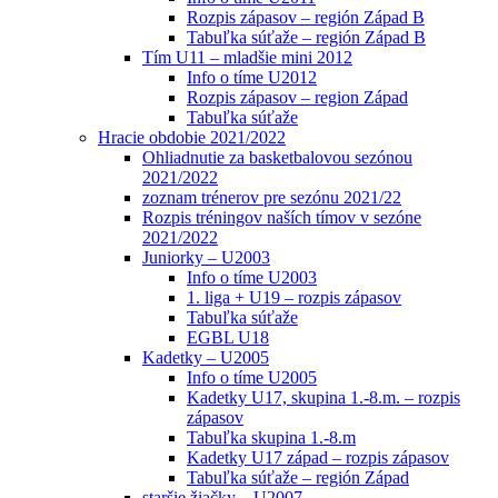
Rozpis zápasov – región Západ B
Tabuľka súťaže – región Západ B
Tím U11 – mladšie mini 2012
Info o tíme U2012
Rozpis zápasov – region Západ
Tabuľka súťaže
Hracie obdobie 2021/2022
Ohliadnutie za basketbalovou sezónou
2021/2022
zoznam trénerov pre sezónu 2021/22
Rozpis tréningov naších tímov v sezóne
2021/2022
Juniorky – U2003
Info o tíme U2003
1. liga + U19 – rozpis zápasov
Tabuľka súťaže
EGBL U18
Kadetky – U2005
Info o tíme U2005
Kadetky U17, skupina 1.-8.m. – rozpis
zápasov
Tabuľka skupina 1.-8.m
Kadetky U17 západ – rozpis zápasov
Tabuľka súťaže – región Západ
staršie žiačky – U2007