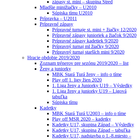
zápasy st. mini – skupina Stred
Mladšie minižiačky – U2010
Súpiska tímu U2010
Prípravka – U2011
Prípravné zápasy
Prípravné turnaje st. mini + žiačky 12/2020
Prípravné zápasy junioriek a žiačok 9/2020
Prípravné zápasy kadetiek 9/2020
Prípravný turnaj ml žiačky 9/2020
Prípravný turnaj starších mini 9/2020
Hracie obdobie 2019/2020
Zoznam trénerov pre sezónu 2019/2020 – list
Ženy a juniorky
MBK Stará Turá ženy – info o tíme
Play off 1. ligy žien 2020
1. Liga ženy a Juniorky U19 – Výsledky
1. Liga ženy a juniorky U19 – Ligová
tabuľka
Súpiska tímu
Kadetky
MBK Stará Turá U2003 – info o tíme
Play off MSR 2020 – kadetky
Kadetky U17, skupina Západ – Výsledky
Kadetky U17, skupina Západ – tabuľka
Kadetky U17, nadstavba o 1.-8.miesto –