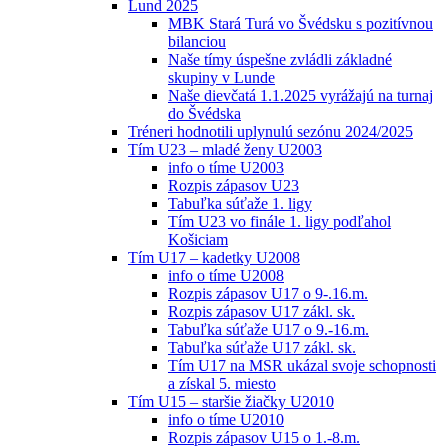
Lund 2025
MBK Stará Turá vo Švédsku s pozitívnou
bilanciou
Naše tímy úspešne zvládli základné
skupiny v Lunde
Naše dievčatá 1.1.2025 vyrážajú na turnaj
do Švédska
Tréneri hodnotili uplynulú sezónu 2024/2025
Tím U23 – mladé ženy U2003
info o tíme U2003
Rozpis zápasov U23
Tabuľka súťaže 1. ligy
Tím U23 vo finále 1. ligy podľahol
Košiciam
Tím U17 – kadetky U2008
info o tíme U2008
Rozpis zápasov U17 o 9-.16.m.
Rozpis zápasov U17 zákl. sk.
Tabuľka súťaže U17 o 9.-16.m.
Tabuľka súťaže U17 zákl. sk.
Tím U17 na MSR ukázal svoje schopnosti
a získal 5. miesto
Tím U15 – staršie žiačky U2010
info o tíme U2010
Rozpis zápasov U15 o 1.-8.m.