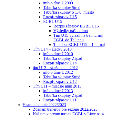
info o tíme U2009
Tabuľka skupiny Stred
Tabuľka skupiny o 1.-8. miesto
Rozpis zápasov U15
EGBL U15
Rozpis zápasov EGBL U15
Výsledky nášho tímu
Tím U15 vyrazil na tretí turnaj
EGBL do Tallinnu
Tabuľka EGBL U15 – 1. turnaj
Tím U14 – žiačky 2010
info o tíme U2010
Tabuľka skupiny Západ
Rozpis zápasov U14
tím U12 – staršie mini 2012
info o tíme U2012
Tabuľka skupiny Stred
Rozpis zápasov U12
Tím U11 – mladšie mini 2013
info o tíme U2013
Tabuľka skupiny Západ
Rozpis zápasov U11
Hracie obdobie 2022/2023
Zoznam trénerov pre sezónu 2022/2023
Náš tím v prvom turnaji EGBL v Litve na 4.