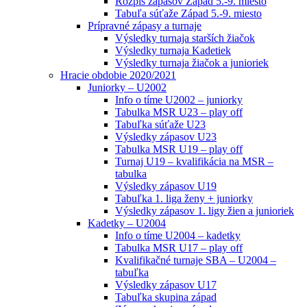
Rozpis zápasov Západ 5.-9. miesto
Tabuľa súťaže Západ 5.-9. miesto
Prípravné zápasy a turnaje
Výsledky turnaja starších žiačok
Výsledky turnaja Kadetiek
Výsledky turnaja žiačok a junioriek
Hracie obdobie 2020/2021
Juniorky – U2002
Info o tíme U2002 – juniorky
Tabulka MSR U23 – play off
Tabuľka súťaže U23
Výsledky zápasov U23
Tabulka MSR U19 – play off
Turnaj U19 – kvalifikácia na MSR –
tabulka
Výsledky zápasov U19
Tabuľka 1. liga ženy + juniorky
Výsledky zápasov 1. ligy žien a junioriek
Kadetky – U2004
Info o tíme U2004 – kadetky
Tabulka MSR U17 – play off
Kvalifikačné turnaje SBA – U2004 –
tabuľka
Výsledky zápasov U17
Tabuľka skupina západ