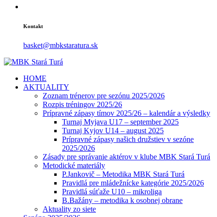
Kontakt
basket@mbkstaratura.sk
HOME
AKTUALITY
Zoznam trénerov pre sezónu 2025/2026
Rozpis tréningov 2025/26
Prípravné zápasy tímov 2025/26 – kalendár a výsledky
Turnaj Myjava U17 – september 2025
Turnaj Kyjov U14 – august 2025
Prípravné zápasy našich družstiev v sezóne
2025/2026
Zásady pre správanie aktérov v klube MBK Stará Turá
Metodické materiály
P.Jankovič – Metodika MBK Stará Turá
Pravidlá pre mládežnícke kategórie 2025/2026
Pravidlá súťaže U10 – mikroliga
B.Bažány – metodika k osobnej obrane
Aktuality zo siete