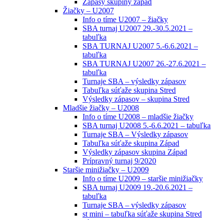
Zápasy skupiny západ
Žiačky – U2007
Info o tíme U2007 – žiačky
SBA turnaj U2007 29.-30.5.2021 –
tabuľka
SBA TURNAJ U2007 5.-6.6.2021 –
tabuľka
SBA TURNAJ U2007 26.-27.6.2021 –
tabuľka
Turnaje SBA – výsledky zápasov
Tabuľka súťaže skupina Stred
Výsledky zápasov – skupina Stred
Mladšie žiačky – U2008
Info o tíme U2008 – mladšie žiačky
SBA turnaj U2008 5.-6.6.2021 – tabuľka
Turnaje SBA – Výsledky zápasov
Tabuľka súťaže skupina Západ
Výsledky zápasov skupina Západ
Prípravný turnaj 9/2020
Staršie minižiačky – U2009
Info o tíme U2009 – staršie minižiačky
SBA turnaj U2009 19.-20.6.2021 –
tabuľka
Turnaje SBA – výsledky zápasov
st mini – tabuľka súťaže skupina Stred