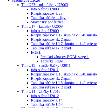
Sezóna 2025/2026
Tím U23 – mladé ženy U2003
info o tíme U2003
Rozpis zápasov U23
Tabuľka súťaže 1. ligy
Slovenský pohár žien
Tím U17 – kadetky U2009
info o tíme U2009
Rozpis zápasov U17 skupina o 1.-8. miesto
Rozpis zápasov sk. Západ
Tabuľka súťaže U17 skupina o 1.-8. miesto
Tabuľka súťaže sk. Západ
EGBL
Prehľad zápasov EGBL stage 1
Tabuľka Stage 1
Tím U15 – staršie žiačky U2011
info o tíme U2011
Rozpis zápasov U15 skupina o 1.-8. miesto
Rozpis zápasov sk. Západ
Tabuľka súťaže U15 skupina o 1.-8. miesto
Tabuľka súťaže sk. Západ
Tím U14 – žiačky U2012
info o tíme U2012
Rozpis zápasov U14
Tabuľka súťaže U14