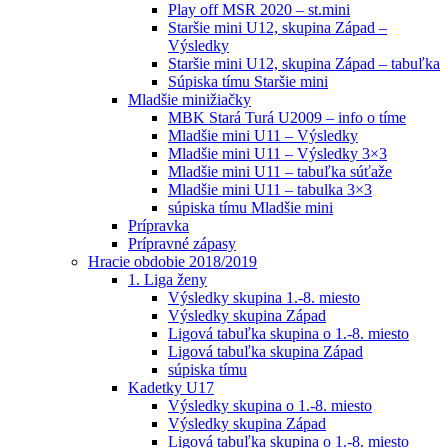
Play off MSR 2020 – st.mini
Staršie mini U12, skupina Západ –
Výsledky
Staršie mini U12, skupina Západ – tabuľka
Súpiska tímu Staršie mini
Mladšie minižiačky
MBK Stará Turá U2009 – info o tíme
Mladšie mini U11 – Výsledky
Mladšie mini U11 – Výsledky 3×3
Mladšie mini U11 – tabuľka súťaže
Mladšie mini U11 – tabulka 3×3
súpiska tímu Mladšie mini
Prípravka
Prípravné zápasy
Hracie obdobie 2018/2019
1. Liga ženy
Výsledky skupina 1.-8. miesto
Výsledky skupina Západ
Ligová tabuľka skupina o 1.-8. miesto
Ligová tabuľka skupina Západ
súpiska tímu
Kadetky U17
Výsledky skupina o 1.-8. miesto
Výsledky skupina Západ
Ligová tabuľka skupina o 1.-8. miesto