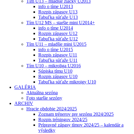
Tím U13 – mladšie žiačky U2013
info o tíme U2013
Rozpis zápasov U13
Tabuľka súťaže U13
Tím U12 MS – staršie mini U2014+
info o tíme U2014
Rozpis zápasov U12
Tabuľka súťaže U12
Tím U11 – mladšie mini U2015
info o tíme U2015
Rozpis zápasov U11
Tabuľka súťaže U11
Tím U10 – mikroliga U2016
Súpiska tímu U10
Rozpis zápasov U10
Tabuľka súťaže mikroigy U10
GALÉRIA
Aktuálna sezóna
Foto staršie sezóny
ARCHIV
Hracie obdobie 2024/2025
Zoznam trénerov pre sezónu 2024/2025
Rozpis tréningov 2024/25
Prípravné zápasy tímov 2024/25 – kalendár a
výsledky