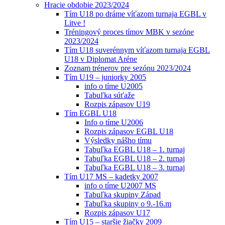
Hracie obdobie 2023/2024
Tím U18 po dráme víťazom turnaja EGBL v
Litve !
Tréningový proces tímov MBK v sezóne
2023/2024
Tím U18 suverénnym víťazom turnaja EGBL
U18 v Diplomat Aréne
Zoznam trénerov pre sezónu 2023/2024
Tím U19 – juniorky 2005
info o tíme U2005
Tabuľka súťaže
Rozpis zápasov U19
Tím EGBL U18
Info o tíme U2006
Rozpis zápasov EGBL U18
Výsledky nášho tímu
Tabuľka EGBL U18 – 1. turnaj
Tabuľka EGBL U18 – 2. turnaj
Tabuľka EGBL U18 – 3. turnaj
Tím U17 MS – kadetky 2007
info o tíme U2007 MS
Tabuľka skupiny Západ
Tabuľka skupiny o 9.-16.m
Rozpis zápasov U17
Tím U15 – staršie žiačky 2009