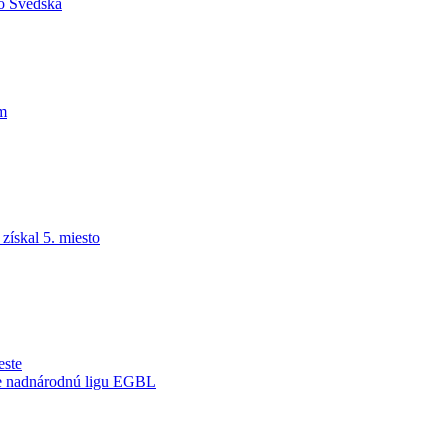
do Švédska
am
ískal 5. miesto
este
je nadnárodnú ligu EGBL