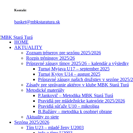
Kontakt
basket@mbkstaratura.sk
HOME
AKTUALITY
Zoznam trénerov pre sezónu 2025/2026
Rozpis tréningov 2025/26
Prípravné zápasy tímov 2025/26 – kalendár a výsledky
Turnaj Myjava U17 – september 2025
Turnaj Kyjov U14 – august 2025
Prípravné zápasy našich družstiev v sezóne 2025/
Zásady pre správanie aktérov v klube MBK Stará Turá
Metodické materiály
P.Jankovič – Metodika MBK Stará Turá
Pravidlá pre mládežnícke kategórie 2025/2026
Pravidlá súťaže U10 – mikroliga
B.Bažány – metodika k osobnej obrane
Aktuality zo siete
Sezóna 2025/2026
Tím U23 – mladé ženy U2003
info o tíme U2003