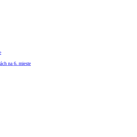
e
ách na 6. mieste