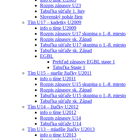
Rozpis zápasov U23
Tabuľka súťaže 1. ligy
Slovenský pohár žien
Tím U17 – kadetky U2009
info o tíme U2009
Rozpis zápasov U17 skupina o 1.-8. miesto
Rozpis zápasov sk. Západ
Tabuľka súťaže U17 skupina o 1.-8. miesto
Tabuľka súťaže sk. Západ
EGBL
Prehľad zápasov EGBL stage 1
Tabuľka Stage 1
Tím U15 – staršie žiačky U2011
info o tíme U2011
Rozpis zápasov U15 skupina o 1.-8. miesto
Rozpis zápasov sk. Západ
Tabuľka súťaže U15 skupina o 1.-8. miesto
Tabuľka súťaže sk. Západ
Tím U14 – žiačky U2012
info o tíme U2012
Rozpis zápasov U14
Tabuľka súťaže U14
Tím U13 – mladšie žiačky U2013
info o tíme U2013