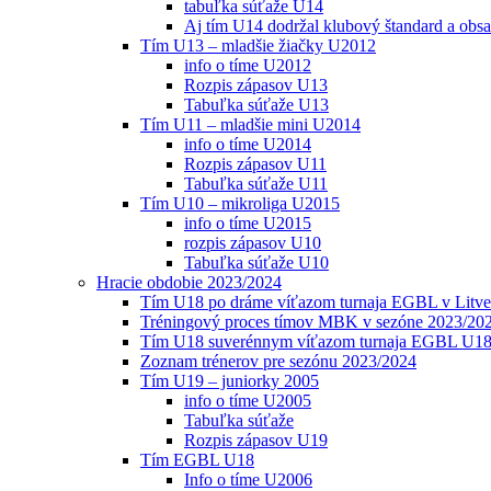
tabuľka súťaže U14
Aj tím U14 dodržal klubový štandard a obs
Tím U13 – mladšie žiačky U2012
info o tíme U2012
Rozpis zápasov U13
Tabuľka súťaže U13
Tím U11 – mladšie mini U2014
info o tíme U2014
Rozpis zápasov U11
Tabuľka súťaže U11
Tím U10 – mikroliga U2015
info o tíme U2015
rozpis zápasov U10
Tabuľka súťaže U10
Hracie obdobie 2023/2024
Tím U18 po dráme víťazom turnaja EGBL v Litve
Tréningový proces tímov MBK v sezóne 2023/20
Tím U18 suverénnym víťazom turnaja EGBL U18
Zoznam trénerov pre sezónu 2023/2024
Tím U19 – juniorky 2005
info o tíme U2005
Tabuľka súťaže
Rozpis zápasov U19
Tím EGBL U18
Info o tíme U2006