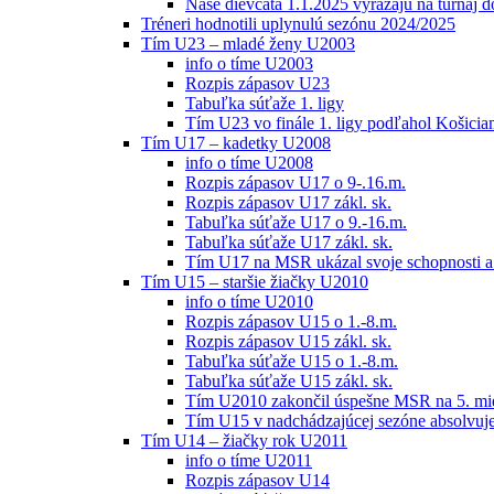
Naše dievčatá 1.1.2025 vyrážajú na turnaj 
Tréneri hodnotili uplynulú sezónu 2024/2025
Tím U23 – mladé ženy U2003
info o tíme U2003
Rozpis zápasov U23
Tabuľka súťaže 1. ligy
Tím U23 vo finále 1. ligy podľahol Košici
Tím U17 – kadetky U2008
info o tíme U2008
Rozpis zápasov U17 o 9-.16.m.
Rozpis zápasov U17 zákl. sk.
Tabuľka súťaže U17 o 9.-16.m.
Tabuľka súťaže U17 zákl. sk.
Tím U17 na MSR ukázal svoje schopnosti a z
Tím U15 – staršie žiačky U2010
info o tíme U2010
Rozpis zápasov U15 o 1.-8.m.
Rozpis zápasov U15 zákl. sk.
Tabuľka súťaže U15 o 1.-8.m.
Tabuľka súťaže U15 zákl. sk.
Tím U2010 zakončil úspešne MSR na 5. mi
Tím U15 v nadchádzajúcej sezóne absolvu
Tím U14 – žiačky rok U2011
info o tíme U2011
Rozpis zápasov U14