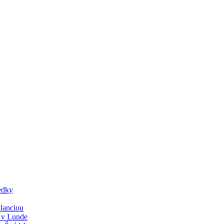
edky
lanciou
y v Lunde