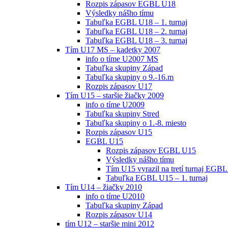
Rozpis zápasov EGBL U18
Výsledky nášho tímu
Tabuľka EGBL U18 – 1. turnaj
Tabuľka EGBL U18 – 2. turnaj
Tabuľka EGBL U18 – 3. turnaj
Tím U17 MS – kadetky 2007
info o tíme U2007 MS
Tabuľka skupiny Západ
Tabuľka skupiny o 9.-16.m
Rozpis zápasov U17
Tím U15 – staršie žiačky 2009
info o tíme U2009
Tabuľka skupiny Stred
Tabuľka skupiny o 1.-8. miesto
Rozpis zápasov U15
EGBL U15
Rozpis zápasov EGBL U15
Výsledky nášho tímu
Tím U15 vyrazil na tretí turnaj EGBL
Tabuľka EGBL U15 – 1. turnaj
Tím U14 – žiačky 2010
info o tíme U2010
Tabuľka skupiny Západ
Rozpis zápasov U14
tím U12 – staršie mini 2012