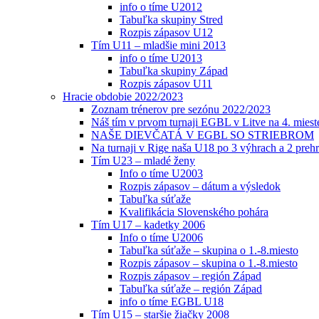
info o tíme U2012
Tabuľka skupiny Stred
Rozpis zápasov U12
Tím U11 – mladšie mini 2013
info o tíme U2013
Tabuľka skupiny Západ
Rozpis zápasov U11
Hracie obdobie 2022/2023
Zoznam trénerov pre sezónu 2022/2023
Náš tím v prvom turnaji EGBL v Litve na 4. miest
NAŠE DIEVČATÁ V EGBL SO STRIEBROM
Na turnaji v Rige naša U18 po 3 výhrach a 2 prehr
Tím U23 – mladé ženy
Info o tíme U2003
Rozpis zápasov – dátum a výsledok
Tabuľka súťaže
Kvalifikácia Slovenského pohára
Tím U17 – kadetky 2006
Info o tíme U2006
Tabuľka súťaže – skupina o 1.-8.miesto
Rozpis zápasov – skupina o 1.-8.miesto
Rozpis zápasov – región Západ
Tabuľka súťaže – región Západ
info o tíme EGBL U18
Tím U15 – staršie žiačky 2008