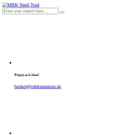
Pripoj sa k tímu!
basket@mbkstaratura.sk