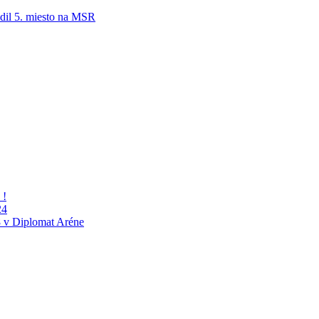
adil 5. miesto na MSR
 !
24
 v Diplomat Aréne