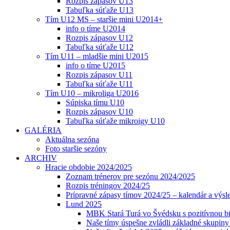
Rozpis zápasov U13
Tabuľka súťaže U13
Tím U12 MS – staršie mini U2014+
info o tíme U2014
Rozpis zápasov U12
Tabuľka súťaže U12
Tím U11 – mladšie mini U2015
info o tíme U2015
Rozpis zápasov U11
Tabuľka súťaže U11
Tím U10 – mikroliga U2016
Súpiska tímu U10
Rozpis zápasov U10
Tabuľka súťaže mikroigy U10
GALÉRIA
Aktuálna sezóna
Foto staršie sezóny
ARCHIV
Hracie obdobie 2024/2025
Zoznam trénerov pre sezónu 2024/2025
Rozpis tréningov 2024/25
Prípravné zápasy tímov 2024/25 – kalendár a výsl
Lund 2025
MBK Stará Turá vo Švédsku s pozitívnou bi
Naše tímy úspešne zvládli základné skupin