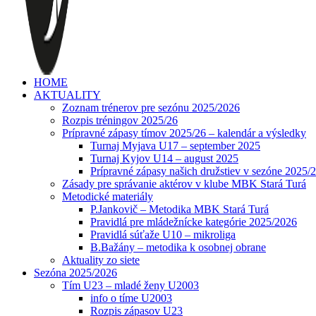
HOME
AKTUALITY
Zoznam trénerov pre sezónu 2025/2026
Rozpis tréningov 2025/26
Prípravné zápasy tímov 2025/26 – kalendár a výsledky
Turnaj Myjava U17 – september 2025
Turnaj Kyjov U14 – august 2025
Prípravné zápasy našich družstiev v sezóne 2025/
Zásady pre správanie aktérov v klube MBK Stará Turá
Metodické materiály
P.Jankovič – Metodika MBK Stará Turá
Pravidlá pre mládežnícke kategórie 2025/2026
Pravidlá súťaže U10 – mikroliga
B.Bažány – metodika k osobnej obrane
Aktuality zo siete
Sezóna 2025/2026
Tím U23 – mladé ženy U2003
info o tíme U2003
Rozpis zápasov U23