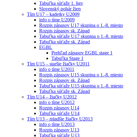
Tabuľka súťaže 1. ligy
Slovenský pohár žien
Tím U17 – kadetky U2009
info o tíme U2009
Rozpis zápasov U17 skupina o 1.-8. miesto
Rozpis zápasov sk. Západ
Tabuľka súťaže U17 skupina o 1.-8. miesto
Tabuľka súťaže sk. Západ
EGBL
Prehľad zápasov EGBL stage 1
Tabuľka Stage 1
Tím U15 – staršie žiačky U2011
info o tíme U2011
Rozpis zápasov U15 skupina o 1.-8. miesto
Rozpis zápasov sk. Západ
Tabuľka súťaže U15 skupina o 1.-8. miesto
Tabuľka súťaže sk. Západ
Tím U14 – žiačky U2012
info o tíme U2012
Rozpis zápasov U14
Tabuľka súťaže U14
Tím U13 – mladšie žiačky U2013
info o tíme U2013
Rozpis zápasov U13
Tabuľka súťaže U13