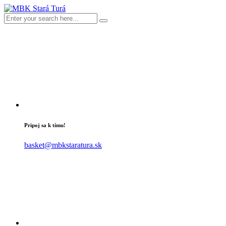
Pripoj sa k tímu!
basket@mbkstaratura.sk