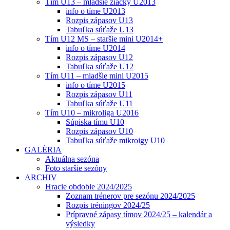
Tím U13 – mladšie žiačky U2013
info o tíme U2013
Rozpis zápasov U13
Tabuľka súťaže U13
Tím U12 MS – staršie mini U2014+
info o tíme U2014
Rozpis zápasov U12
Tabuľka súťaže U12
Tím U11 – mladšie mini U2015
info o tíme U2015
Rozpis zápasov U11
Tabuľka súťaže U11
Tím U10 – mikroliga U2016
Súpiska tímu U10
Rozpis zápasov U10
Tabuľka súťaže mikroigy U10
GALÉRIA
Aktuálna sezóna
Foto staršie sezóny
ARCHIV
Hracie obdobie 2024/2025
Zoznam trénerov pre sezónu 2024/2025
Rozpis tréningov 2024/25
Prípravné zápasy tímov 2024/25 – kalendár a
výsledky