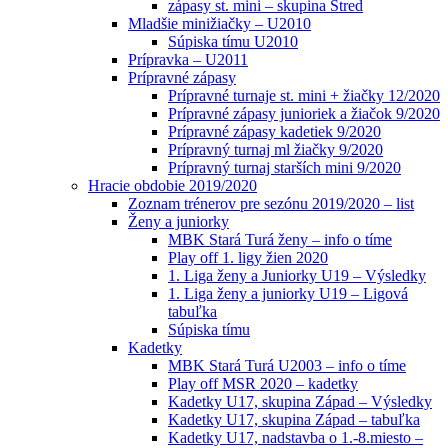
zápasy st. mini – skupina Stred
Mladšie minižiačky – U2010
Súpiska tímu U2010
Prípravka – U2011
Prípravné zápasy
Prípravné turnaje st. mini + žiačky 12/2020
Prípravné zápasy junioriek a žiačok 9/2020
Prípravné zápasy kadetiek 9/2020
Prípravný turnaj ml žiačky 9/2020
Prípravný turnaj starších mini 9/2020
Hracie obdobie 2019/2020
Zoznam trénerov pre sezónu 2019/2020 – list
Ženy a juniorky
MBK Stará Turá ženy – info o tíme
Play off 1. ligy žien 2020
1. Liga ženy a Juniorky U19 – Výsledky
1. Liga ženy a juniorky U19 – Ligová
tabuľka
Súpiska tímu
Kadetky
MBK Stará Turá U2003 – info o tíme
Play off MSR 2020 – kadetky
Kadetky U17, skupina Západ – Výsledky
Kadetky U17, skupina Západ – tabuľka
Kadetky U17, nadstavba o 1.-8.miesto –