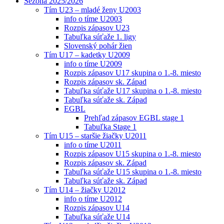
Sezóna 2025/2026
Tím U23 – mladé ženy U2003
info o tíme U2003
Rozpis zápasov U23
Tabuľka súťaže 1. ligy
Slovenský pohár žien
Tím U17 – kadetky U2009
info o tíme U2009
Rozpis zápasov U17 skupina o 1.-8. miesto
Rozpis zápasov sk. Západ
Tabuľka súťaže U17 skupina o 1.-8. miesto
Tabuľka súťaže sk. Západ
EGBL
Prehľad zápasov EGBL stage 1
Tabuľka Stage 1
Tím U15 – staršie žiačky U2011
info o tíme U2011
Rozpis zápasov U15 skupina o 1.-8. miesto
Rozpis zápasov sk. Západ
Tabuľka súťaže U15 skupina o 1.-8. miesto
Tabuľka súťaže sk. Západ
Tím U14 – žiačky U2012
info o tíme U2012
Rozpis zápasov U14
Tabuľka súťaže U14