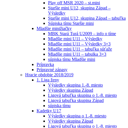
Play off MSR 2020 – st.mini
Staršie mini U12, skupina Západ –
Výsledky
Staršie mini U12, skupina Západ – tabuľka
Súpiska tímu Staršie mini
Mladšie minižiačky
MBK Stará Turá U2009 – info o tíme
Mladšie mini U11 – Výsledky
Mladšie mini U11 – Výsledky 3×3
Mladšie mini U11 – tabuľka súťaže
Mladšie mini U11 – tabulka 3×3
súpiska tímu Mladšie mini
Prípravka
Prípravné zápasy
Hracie obdobie 2018/2019
1. Liga ženy
Výsledky skupina 1.-8. miesto
Výsledky skupina Západ
Ligová tabuľka skupina o 1.-8. miesto
Ligová tabuľka skupina Západ
súpiska tímu
Kadetky U17
Výsledky skupina o 1.-8. miesto
Výsledky skupina Západ
Ligová tabuľka skupina o 1.-8. miesto