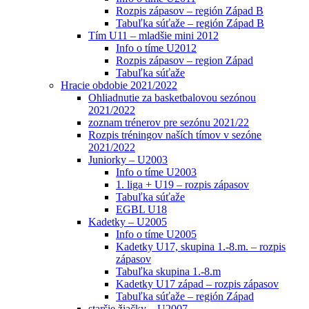
Rozpis zápasov – región Západ B
Tabuľka súťaže – región Západ B
Tím U11 – mladšie mini 2012
Info o tíme U2012
Rozpis zápasov – region Západ
Tabuľka súťaže
Hracie obdobie 2021/2022
Ohliadnutie za basketbalovou sezónou
2021/2022
zoznam trénerov pre sezónu 2021/22
Rozpis tréningov naších tímov v sezóne
2021/2022
Juniorky – U2003
Info o tíme U2003
1. liga + U19 – rozpis zápasov
Tabuľka súťaže
EGBL U18
Kadetky – U2005
Info o tíme U2005
Kadetky U17, skupina 1.-8.m. – rozpis
zápasov
Tabuľka skupina 1.-8.m
Kadetky U17 západ – rozpis zápasov
Tabuľka súťaže – región Západ
staršie žiačky – U2007