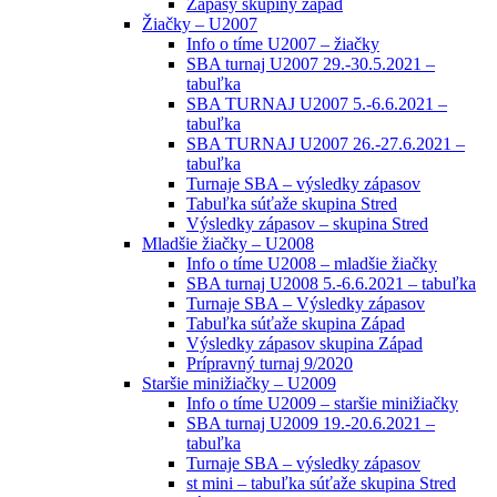
Zápasy skupiny západ
Žiačky – U2007
Info o tíme U2007 – žiačky
SBA turnaj U2007 29.-30.5.2021 –
tabuľka
SBA TURNAJ U2007 5.-6.6.2021 –
tabuľka
SBA TURNAJ U2007 26.-27.6.2021 –
tabuľka
Turnaje SBA – výsledky zápasov
Tabuľka súťaže skupina Stred
Výsledky zápasov – skupina Stred
Mladšie žiačky – U2008
Info o tíme U2008 – mladšie žiačky
SBA turnaj U2008 5.-6.6.2021 – tabuľka
Turnaje SBA – Výsledky zápasov
Tabuľka súťaže skupina Západ
Výsledky zápasov skupina Západ
Prípravný turnaj 9/2020
Staršie minižiačky – U2009
Info o tíme U2009 – staršie minižiačky
SBA turnaj U2009 19.-20.6.2021 –
tabuľka
Turnaje SBA – výsledky zápasov
st mini – tabuľka súťaže skupina Stred