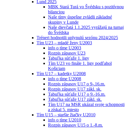
Lund 2025
MBK Stará Turá vo Švédsku s pozitívnou
bilanciou
Naše tímy úspešne zvládli základné
skupiny v Lunde
Naše dievčatá 1.1.2025 vyrážajú na turnaj
do Švédska
Tréneri hodnotili uplynulú sezónu 2024/2025
Tím U23 – mladé ženy U2003
info o tíme U2003
Rozpis zápasov U23
Tabuľka súťaže 1. ligy
Tím U23 vo finále 1. ligy podľahol
Košiciam
Tím U17 – kadetky U2008
info o tíme U2008
Rozpis zápasov U17 o 9-.16.m.
Rozpis zápasov U17 zákl. sk.
Tabuľka súťaže U17 o 9.-16.m.
Tabuľka súťaže U17 zákl. sk.
Tím U17 na MSR ukázal svoje schopnosti
a získal 5. miesto
Tím U15 – staršie žiačky U2010
info o tíme U2010
Rozpis zápasov U15 o 1.-8.m.