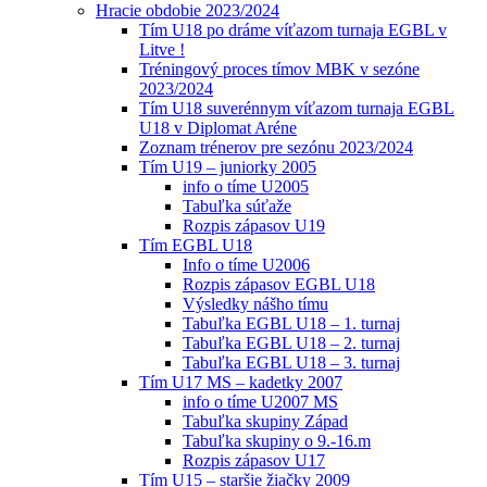
Hracie obdobie 2023/2024
Tím U18 po dráme víťazom turnaja EGBL v
Litve !
Tréningový proces tímov MBK v sezóne
2023/2024
Tím U18 suverénnym víťazom turnaja EGBL
U18 v Diplomat Aréne
Zoznam trénerov pre sezónu 2023/2024
Tím U19 – juniorky 2005
info o tíme U2005
Tabuľka súťaže
Rozpis zápasov U19
Tím EGBL U18
Info o tíme U2006
Rozpis zápasov EGBL U18
Výsledky nášho tímu
Tabuľka EGBL U18 – 1. turnaj
Tabuľka EGBL U18 – 2. turnaj
Tabuľka EGBL U18 – 3. turnaj
Tím U17 MS – kadetky 2007
info o tíme U2007 MS
Tabuľka skupiny Západ
Tabuľka skupiny o 9.-16.m
Rozpis zápasov U17
Tím U15 – staršie žiačky 2009