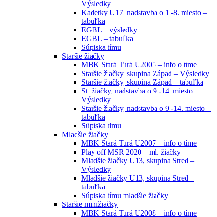
Výsledky
Kadetky U17, nadstavba o 1.-8. miesto –
tabuľka
EGBL – výsledky
EGBL – tabuľka
Súpiska tímu
Staršie žiačky
MBK Stará Turá U2005 – info o tíme
Staršie žiačky, skupina Západ – Výsledky
Staršie žiačky, skupina Západ – tabuľka
St. žiačky, nadstavba o 9.-14. miesto –
Výsledky
Staršie žiačky, nadstavba o 9.-14. miesto –
tabuľka
Súpiska tímu
Mladšie žiačky
MBK Stará Turá U2007 – info o tíme
Play off MSR 2020 – ml. žiačky
Mladšie žiačky U13, skupina Stred –
Výsledky
Mladšie žiačky U13, skupina Stred –
tabuľka
Súpiska tímu mladšie žiačky
Staršie minižiačky
MBK Stará Turá U2008 – info o tíme