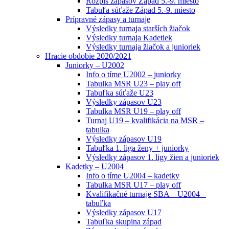
Rozpis zápasov Západ 5.-9. miesto
Tabuľa súťaže Západ 5.-9. miesto
Prípravné zápasy a turnaje
Výsledky turnaja starších žiačok
Výsledky turnaja Kadetiek
Výsledky turnaja žiačok a junioriek
Hracie obdobie 2020/2021
Juniorky – U2002
Info o tíme U2002 – juniorky
Tabulka MSR U23 – play off
Tabuľka súťaže U23
Výsledky zápasov U23
Tabulka MSR U19 – play off
Turnaj U19 – kvalifikácia na MSR –
tabulka
Výsledky zápasov U19
Tabuľka 1. liga ženy + juniorky
Výsledky zápasov 1. ligy žien a junioriek
Kadetky – U2004
Info o tíme U2004 – kadetky
Tabulka MSR U17 – play off
Kvalifikačné turnaje SBA – U2004 –
tabuľka
Výsledky zápasov U17
Tabuľka skupina západ