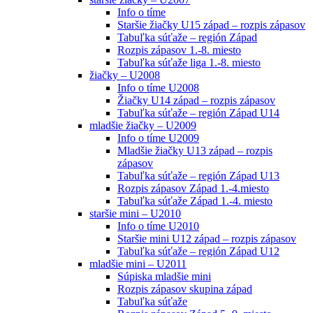
Info o tíme
Staršie žiačky U15 západ – rozpis zápasov
Tabuľka súťaže – región Západ
Rozpis zápasov 1.-8. miesto
Tabuľka súťaže liga 1.-8. miesto
žiačky – U2008
Info o tíme U2008
Žiačky U14 západ – rozpis zápasov
Tabuľka súťaže – región Západ U14
mladšie žiačky – U2009
Info o tíme U2009
Mladšie žiačky U13 západ – rozpis
zápasov
Tabuľka súťaže – región Západ U13
Rozpis zápasov Západ 1.-4.miesto
Tabuľka súťaže Západ 1.-4. miesto
staršie mini – U2010
Info o tíme U2010
Staršie mini U12 západ – rozpis zápasov
Tabuľka súťaže – región Západ U12
mladšie mini – U2011
Súpiska mladšie mini
Rozpis zápasov skupina západ
Tabuľka súťaže