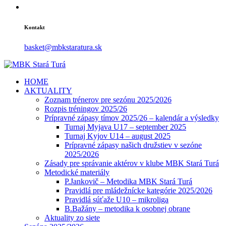
Kontakt
basket@mbkstaratura.sk
HOME
AKTUALITY
Zoznam trénerov pre sezónu 2025/2026
Rozpis tréningov 2025/26
Prípravné zápasy tímov 2025/26 – kalendár a výsledky
Turnaj Myjava U17 – september 2025
Turnaj Kyjov U14 – august 2025
Prípravné zápasy našich družstiev v sezóne
2025/2026
Zásady pre správanie aktérov v klube MBK Stará Turá
Metodické materiály
P.Jankovič – Metodika MBK Stará Turá
Pravidlá pre mládežnícke kategórie 2025/2026
Pravidlá súťaže U10 – mikroliga
B.Bažány – metodika k osobnej obrane
Aktuality zo siete