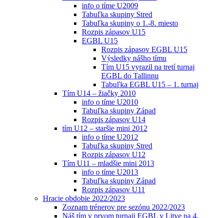
info o tíme U2009
Tabuľka skupiny Stred
Tabuľka skupiny o 1.-8. miesto
Rozpis zápasov U15
EGBL U15
Rozpis zápasov EGBL U15
Výsledky nášho tímu
Tím U15 vyrazil na tretí turnaj
EGBL do Tallinnu
Tabuľka EGBL U15 – 1. turnaj
Tím U14 – žiačky 2010
info o tíme U2010
Tabuľka skupiny Západ
Rozpis zápasov U14
tím U12 – staršie mini 2012
info o tíme U2012
Tabuľka skupiny Stred
Rozpis zápasov U12
Tím U11 – mladšie mini 2013
info o tíme U2013
Tabuľka skupiny Západ
Rozpis zápasov U11
Hracie obdobie 2022/2023
Zoznam trénerov pre sezónu 2022/2023
Náš tím v prvom turnaji EGBL v Litve na 4.