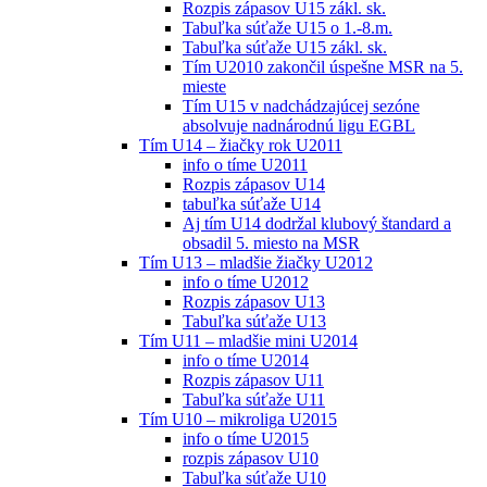
Rozpis zápasov U15 zákl. sk.
Tabuľka súťaže U15 o 1.-8.m.
Tabuľka súťaže U15 zákl. sk.
Tím U2010 zakončil úspešne MSR na 5.
mieste
Tím U15 v nadchádzajúcej sezóne
absolvuje nadnárodnú ligu EGBL
Tím U14 – žiačky rok U2011
info o tíme U2011
Rozpis zápasov U14
tabuľka súťaže U14
Aj tím U14 dodržal klubový štandard a
obsadil 5. miesto na MSR
Tím U13 – mladšie žiačky U2012
info o tíme U2012
Rozpis zápasov U13
Tabuľka súťaže U13
Tím U11 – mladšie mini U2014
info o tíme U2014
Rozpis zápasov U11
Tabuľka súťaže U11
Tím U10 – mikroliga U2015
info o tíme U2015
rozpis zápasov U10
Tabuľka súťaže U10