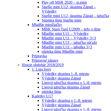
Play off MSR 2020 – st.mini
Staršie mini U12, skupina Západ –
Výsledky
Staršie mini U12, skupina Západ – tabuľka
Súpiska tímu Staršie mini
Mladšie minižiačky
MBK Stará Turá U2009 – info o tíme
Mladšie mini U11 – Výsledky
Mladšie mini U11 – Výsledky 3×3
Mladšie mini U11 – tabuľka súťaže
Mladšie mini U11 – tabulka 3×3
súpiska tímu Mladšie mini
Prípravka
Prípravné zápasy
Hracie obdobie 2018/2019
1. Liga ženy
Výsledky skupina 1.-8. miesto
Výsledky skupina Západ
Ligová tabuľka skupina o 1.-8. miesto
Ligová tabuľka skupina Západ
súpiska tímu
Kadetky U17
Výsledky skupina o 1.-8. miesto
Výsledky skupina Západ
Ligová tabuľka skupina o 1.-8. miesto