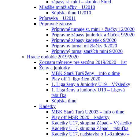
zápasy st. mini – skupina Stred
Mladšie minižiačky – U2010
Súpiska tímu U2010
Prípravka – U2011
Prípravné zápasy
Prípravné turnaje st. mini + žiačky 12/2020
Prípravné zápasy junioriek a žiačok 9/2020
Prípravné zápasy kadetiek 9/2020
Prípravný turnaj ml žiačky 9/2020
Prípravný turnaj starších mini 9/2020
Hracie obdobie 2019/2020
Zoznam trénerov pre sezónu 2019/2020 – list
Ženy a juniorky
MBK Stará Turá ženy – info o tíme
Play off 1. ligy žien 2020
1. Liga ženy a Juniorky U19 – Výsledky
1. Liga ženy a juniorky U19 – Ligová
tabuľka
Súpiska tímu
Kadetky
MBK Stará Turá U2003 – info o tíme
Play off MSR 2020 – kadetky
Kadetky U17, skupina Západ – Výsledky
Kadetky U17, skupina Západ – tabuľka
Kadetky U17, nadstavba o 1.-8.miesto –