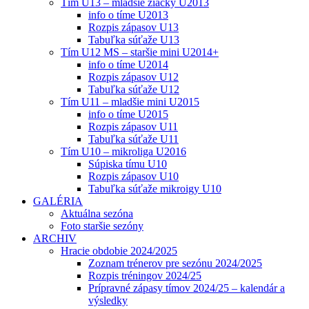
Tím U13 – mladšie žiačky U2013
info o tíme U2013
Rozpis zápasov U13
Tabuľka súťaže U13
Tím U12 MS – staršie mini U2014+
info o tíme U2014
Rozpis zápasov U12
Tabuľka súťaže U12
Tím U11 – mladšie mini U2015
info o tíme U2015
Rozpis zápasov U11
Tabuľka súťaže U11
Tím U10 – mikroliga U2016
Súpiska tímu U10
Rozpis zápasov U10
Tabuľka súťaže mikroigy U10
GALÉRIA
Aktuálna sezóna
Foto staršie sezóny
ARCHIV
Hracie obdobie 2024/2025
Zoznam trénerov pre sezónu 2024/2025
Rozpis tréningov 2024/25
Prípravné zápasy tímov 2024/25 – kalendár a
výsledky