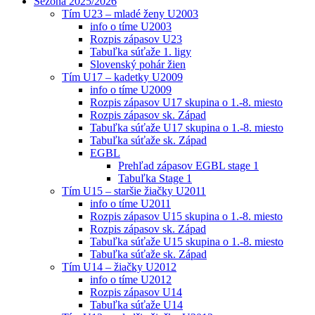
Sezóna 2025/2026
Tím U23 – mladé ženy U2003
info o tíme U2003
Rozpis zápasov U23
Tabuľka súťaže 1. ligy
Slovenský pohár žien
Tím U17 – kadetky U2009
info o tíme U2009
Rozpis zápasov U17 skupina o 1.-8. miesto
Rozpis zápasov sk. Západ
Tabuľka súťaže U17 skupina o 1.-8. miesto
Tabuľka súťaže sk. Západ
EGBL
Prehľad zápasov EGBL stage 1
Tabuľka Stage 1
Tím U15 – staršie žiačky U2011
info o tíme U2011
Rozpis zápasov U15 skupina o 1.-8. miesto
Rozpis zápasov sk. Západ
Tabuľka súťaže U15 skupina o 1.-8. miesto
Tabuľka súťaže sk. Západ
Tím U14 – žiačky U2012
info o tíme U2012
Rozpis zápasov U14
Tabuľka súťaže U14