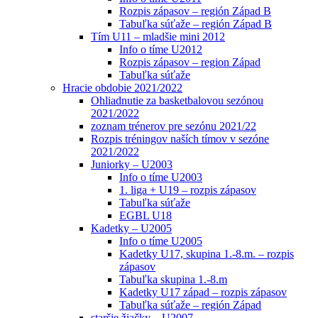
Rozpis zápasov – región Západ B
Tabuľka súťaže – región Západ B
Tím U11 – mladšie mini 2012
Info o tíme U2012
Rozpis zápasov – region Západ
Tabuľka súťaže
Hracie obdobie 2021/2022
Ohliadnutie za basketbalovou sezónou
2021/2022
zoznam trénerov pre sezónu 2021/22
Rozpis tréningov naších tímov v sezóne
2021/2022
Juniorky – U2003
Info o tíme U2003
1. liga + U19 – rozpis zápasov
Tabuľka súťaže
EGBL U18
Kadetky – U2005
Info o tíme U2005
Kadetky U17, skupina 1.-8.m. – rozpis
zápasov
Tabuľka skupina 1.-8.m
Kadetky U17 západ – rozpis zápasov
Tabuľka súťaže – región Západ
staršie žiačky – U2007