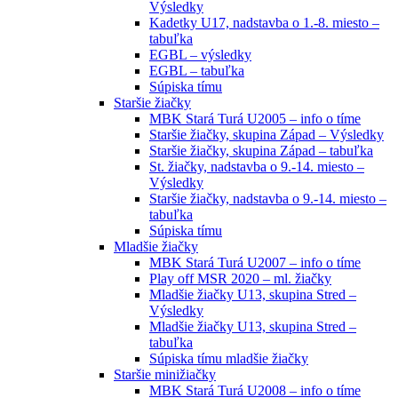
Výsledky
Kadetky U17, nadstavba o 1.-8. miesto –
tabuľka
EGBL – výsledky
EGBL – tabuľka
Súpiska tímu
Staršie žiačky
MBK Stará Turá U2005 – info o tíme
Staršie žiačky, skupina Západ – Výsledky
Staršie žiačky, skupina Západ – tabuľka
St. žiačky, nadstavba o 9.-14. miesto –
Výsledky
Staršie žiačky, nadstavba o 9.-14. miesto –
tabuľka
Súpiska tímu
Mladšie žiačky
MBK Stará Turá U2007 – info o tíme
Play off MSR 2020 – ml. žiačky
Mladšie žiačky U13, skupina Stred –
Výsledky
Mladšie žiačky U13, skupina Stred –
tabuľka
Súpiska tímu mladšie žiačky
Staršie minižiačky
MBK Stará Turá U2008 – info o tíme