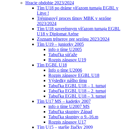
Hracie obdobie 2023/2024
Tím U18 po dráme víťazom turnaja EGBL v
Litve !
Tréningový proces tímov MBK v sezóne
2023/2024
Tím U18 suverénnym víťazom turnaja EGBL
U18 v Diplomat Aréne
Zoznam trénerov pre sezónu 2023/2024
Tím U19 – juniorky 2005
info o tíme U2005
Tabuľka súťaže
Rozpis zápasov U19
Tím EGBL U18
Info o tíme U2006
Rozpis zápasov EGBL U18
Výsledky nášho tímu
Tabuľka EGBL U18 – 1. turnaj
Tabuľka EGBL U18 – 2. turnaj
Tabuľka EGBL U18 – 3. turnaj
Tím U17 MS – kadetky 2007
info o tíme U2007 MS
Tabuľka skupiny Západ
Tabuľka skupiny o 9.-16.m
Rozpis zápasov U17
Tím U15 – staršie žiačky 2009