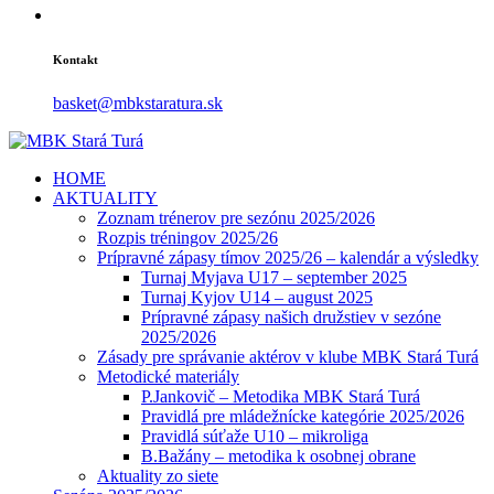
Kontakt
basket@mbkstaratura.sk
HOME
AKTUALITY
Zoznam trénerov pre sezónu 2025/2026
Rozpis tréningov 2025/26
Prípravné zápasy tímov 2025/26 – kalendár a výsledky
Turnaj Myjava U17 – september 2025
Turnaj Kyjov U14 – august 2025
Prípravné zápasy našich družstiev v sezóne
2025/2026
Zásady pre správanie aktérov v klube MBK Stará Turá
Metodické materiály
P.Jankovič – Metodika MBK Stará Turá
Pravidlá pre mládežnícke kategórie 2025/2026
Pravidlá súťaže U10 – mikroliga
B.Bažány – metodika k osobnej obrane
Aktuality zo siete