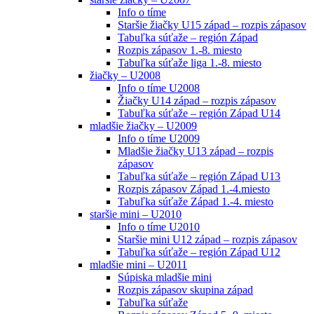
Info o tíme
Staršie žiačky U15 západ – rozpis zápasov
Tabuľka súťaže – región Západ
Rozpis zápasov 1.-8. miesto
Tabuľka súťaže liga 1.-8. miesto
žiačky – U2008
Info o tíme U2008
Žiačky U14 západ – rozpis zápasov
Tabuľka súťaže – región Západ U14
mladšie žiačky – U2009
Info o tíme U2009
Mladšie žiačky U13 západ – rozpis
zápasov
Tabuľka súťaže – región Západ U13
Rozpis zápasov Západ 1.-4.miesto
Tabuľka súťaže Západ 1.-4. miesto
staršie mini – U2010
Info o tíme U2010
Staršie mini U12 západ – rozpis zápasov
Tabuľka súťaže – región Západ U12
mladšie mini – U2011
Súpiska mladšie mini
Rozpis zápasov skupina západ
Tabuľka súťaže