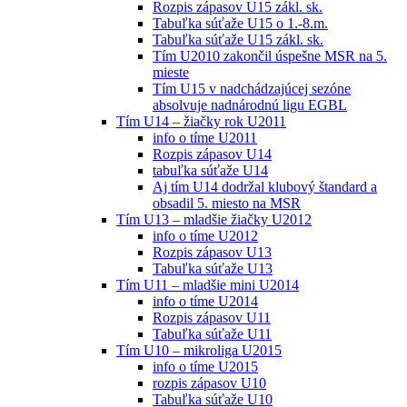
Rozpis zápasov U15 zákl. sk.
Tabuľka súťaže U15 o 1.-8.m.
Tabuľka súťaže U15 zákl. sk.
Tím U2010 zakončil úspešne MSR na 5.
mieste
Tím U15 v nadchádzajúcej sezóne
absolvuje nadnárodnú ligu EGBL
Tím U14 – žiačky rok U2011
info o tíme U2011
Rozpis zápasov U14
tabuľka súťaže U14
Aj tím U14 dodržal klubový štandard a
obsadil 5. miesto na MSR
Tím U13 – mladšie žiačky U2012
info o tíme U2012
Rozpis zápasov U13
Tabuľka súťaže U13
Tím U11 – mladšie mini U2014
info o tíme U2014
Rozpis zápasov U11
Tabuľka súťaže U11
Tím U10 – mikroliga U2015
info o tíme U2015
rozpis zápasov U10
Tabuľka súťaže U10