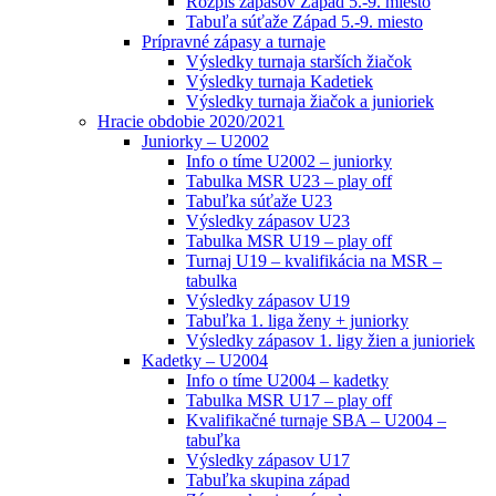
Rozpis zápasov Západ 5.-9. miesto
Tabuľa súťaže Západ 5.-9. miesto
Prípravné zápasy a turnaje
Výsledky turnaja starších žiačok
Výsledky turnaja Kadetiek
Výsledky turnaja žiačok a junioriek
Hracie obdobie 2020/2021
Juniorky – U2002
Info o tíme U2002 – juniorky
Tabulka MSR U23 – play off
Tabuľka súťaže U23
Výsledky zápasov U23
Tabulka MSR U19 – play off
Turnaj U19 – kvalifikácia na MSR –
tabulka
Výsledky zápasov U19
Tabuľka 1. liga ženy + juniorky
Výsledky zápasov 1. ligy žien a junioriek
Kadetky – U2004
Info o tíme U2004 – kadetky
Tabulka MSR U17 – play off
Kvalifikačné turnaje SBA – U2004 –
tabuľka
Výsledky zápasov U17
Tabuľka skupina západ