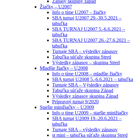
Zápasy skupiny západ
Žiačky – U2007
Info o tíme U2007 – žiačky
SBA turnaj U2007 29.-30.5.2021 –
tabuľka
SBA TURNAJ U2007 5.-6.6.2021 –
tabuľka
SBA TURNAJ U2007 26.-27.6.2021 –
tabuľka
Turnaje SBA – výsledky zápasov
Tabuľka súťaže skupina Stred
Výsledky zápasov – skupina Stred
Mladšie žiačky – U2008
Info o tíme U2008 – mladšie žiačky
SBA turnaj U2008 5.-6.6.2021 – tabuľka
Turnaje SBA – Výsledky zápasov
Tabuľka súťaže skupina Západ
Výsledky zápasov skupina Západ
Prípravný turnaj 9/2020
Staršie minižiačky – U2009
Info o tíme U2009 – staršie minižiačky
SBA turnaj U2009 19.-20.6.2021 –
tabuľka
Turnaje SBA – výsledky zápasov
st mini – tabuľka súťaže skupina Stred