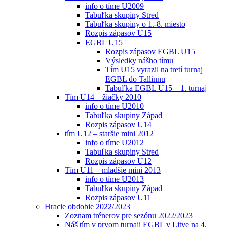
info o tíme U2009
Tabuľka skupiny Stred
Tabuľka skupiny o 1.-8. miesto
Rozpis zápasov U15
EGBL U15
Rozpis zápasov EGBL U15
Výsledky nášho tímu
Tím U15 vyrazil na tretí turnaj
EGBL do Tallinnu
Tabuľka EGBL U15 – 1. turnaj
Tím U14 – žiačky 2010
info o tíme U2010
Tabuľka skupiny Západ
Rozpis zápasov U14
tím U12 – staršie mini 2012
info o tíme U2012
Tabuľka skupiny Stred
Rozpis zápasov U12
Tím U11 – mladšie mini 2013
info o tíme U2013
Tabuľka skupiny Západ
Rozpis zápasov U11
Hracie obdobie 2022/2023
Zoznam trénerov pre sezónu 2022/2023
Náš tím v prvom turnaji EGBL v Litve na 4.