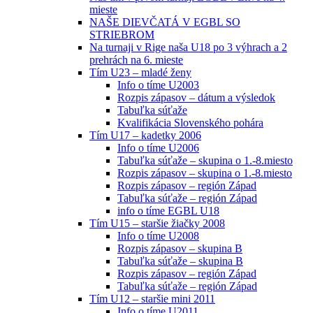
mieste
NAŠE DIEVČATÁ V EGBL SO
STRIEBROM
Na turnaji v Rige naša U18 po 3 výhrach a 2
prehrách na 6. mieste
Tím U23 – mladé ženy
Info o tíme U2003
Rozpis zápasov – dátum a výsledok
Tabuľka súťaže
Kvalifikácia Slovenského pohára
Tím U17 – kadetky 2006
Info o tíme U2006
Tabuľka súťaže – skupina o 1.-8.miesto
Rozpis zápasov – skupina o 1.-8.miesto
Rozpis zápasov – región Západ
Tabuľka súťaže – región Západ
info o tíme EGBL U18
Tím U15 – staršie žiačky 2008
Info o tíme U2008
Rozpis zápasov – skupina B
Tabuľka súťaže – skupina B
Rozpis zápasov – región Západ
Tabuľka súťaže – región Západ
Tím U12 – staršie mini 2011
Info o tíme U2011