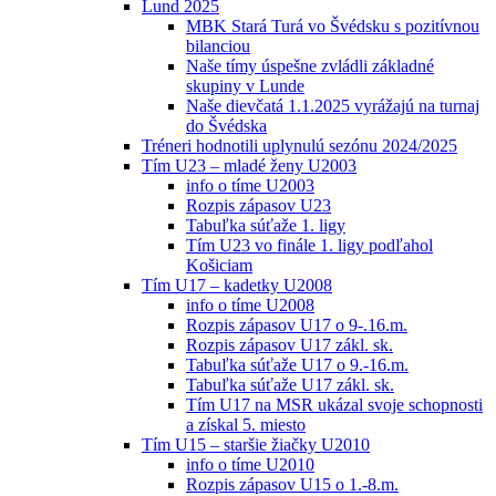
Lund 2025
MBK Stará Turá vo Švédsku s pozitívnou
bilanciou
Naše tímy úspešne zvládli základné
skupiny v Lunde
Naše dievčatá 1.1.2025 vyrážajú na turnaj
do Švédska
Tréneri hodnotili uplynulú sezónu 2024/2025
Tím U23 – mladé ženy U2003
info o tíme U2003
Rozpis zápasov U23
Tabuľka súťaže 1. ligy
Tím U23 vo finále 1. ligy podľahol
Košiciam
Tím U17 – kadetky U2008
info o tíme U2008
Rozpis zápasov U17 o 9-.16.m.
Rozpis zápasov U17 zákl. sk.
Tabuľka súťaže U17 o 9.-16.m.
Tabuľka súťaže U17 zákl. sk.
Tím U17 na MSR ukázal svoje schopnosti
a získal 5. miesto
Tím U15 – staršie žiačky U2010
info o tíme U2010
Rozpis zápasov U15 o 1.-8.m.