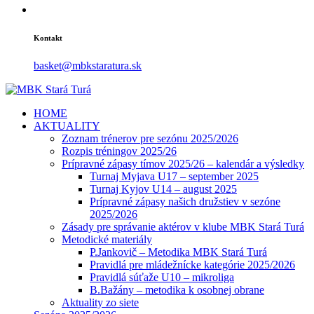
Kontakt
basket@mbkstaratura.sk
HOME
AKTUALITY
Zoznam trénerov pre sezónu 2025/2026
Rozpis tréningov 2025/26
Prípravné zápasy tímov 2025/26 – kalendár a výsledky
Turnaj Myjava U17 – september 2025
Turnaj Kyjov U14 – august 2025
Prípravné zápasy našich družstiev v sezóne
2025/2026
Zásady pre správanie aktérov v klube MBK Stará Turá
Metodické materiály
P.Jankovič – Metodika MBK Stará Turá
Pravidlá pre mládežnícke kategórie 2025/2026
Pravidlá súťaže U10 – mikroliga
B.Bažány – metodika k osobnej obrane
Aktuality zo siete