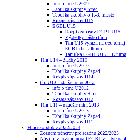
info o tíme U2009
Tabuľka skupiny Stred
Tabuľka skupiny o 1.-8. miesto
Rozpis zápasov U15
EGBL U15
Rozpis zápasov EGBL U15
Výsledky nášho tímu
Tím U15 vyrazil na tretí turnaj
EGBL do Tallinnu
Tabuľka EGBL U15 – 1. turnaj
Tím U14 – žiačky 2010
info o tíme U2010
Tabuľka skupiny Západ
Rozpis zápasov U14
tím U12 – staršie mini 2012
info o tíme U2012
Tabuľka skupiny Stred
Rozpis zápasov U12
Tím U11 – mladšie mini 2013
info o tíme U2013
Tabuľka skupiny Západ
Rozpis zápasov U11
Hracie obdobie 2022/2023
Zoznam trénerov pre sezónu 2022/2023
Náš tím v prvom turnaji EGBL v Litve na 4.