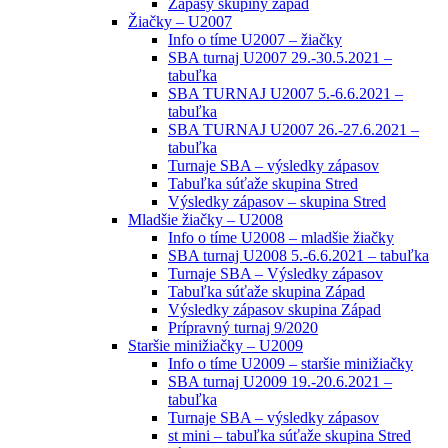
Zápasy skupiny západ
Žiačky – U2007
Info o tíme U2007 – žiačky
SBA turnaj U2007 29.-30.5.2021 –
tabuľka
SBA TURNAJ U2007 5.-6.6.2021 –
tabuľka
SBA TURNAJ U2007 26.-27.6.2021 –
tabuľka
Turnaje SBA – výsledky zápasov
Tabuľka súťaže skupina Stred
Výsledky zápasov – skupina Stred
Mladšie žiačky – U2008
Info o tíme U2008 – mladšie žiačky
SBA turnaj U2008 5.-6.6.2021 – tabuľka
Turnaje SBA – Výsledky zápasov
Tabuľka súťaže skupina Západ
Výsledky zápasov skupina Západ
Prípravný turnaj 9/2020
Staršie minižiačky – U2009
Info o tíme U2009 – staršie minižiačky
SBA turnaj U2009 19.-20.6.2021 –
tabuľka
Turnaje SBA – výsledky zápasov
st mini – tabuľka súťaže skupina Stred