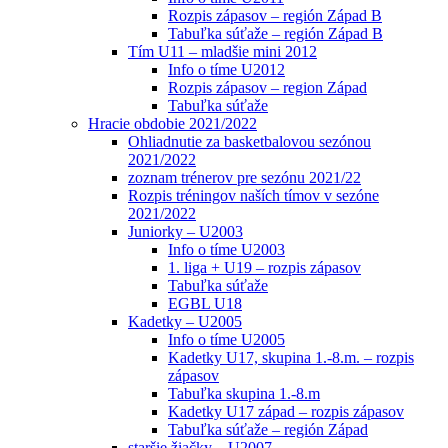
Rozpis zápasov – región Západ B
Tabuľka súťaže – región Západ B
Tím U11 – mladšie mini 2012
Info o tíme U2012
Rozpis zápasov – region Západ
Tabuľka súťaže
Hracie obdobie 2021/2022
Ohliadnutie za basketbalovou sezónou
2021/2022
zoznam trénerov pre sezónu 2021/22
Rozpis tréningov naších tímov v sezóne
2021/2022
Juniorky – U2003
Info o tíme U2003
1. liga + U19 – rozpis zápasov
Tabuľka súťaže
EGBL U18
Kadetky – U2005
Info o tíme U2005
Kadetky U17, skupina 1.-8.m. – rozpis
zápasov
Tabuľka skupina 1.-8.m
Kadetky U17 západ – rozpis zápasov
Tabuľka súťaže – región Západ
staršie žiačky – U2007