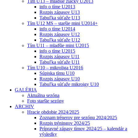
Tím U13 – mladšie žiačky U2013
info o tíme U2013
Rozpis zápasov U13
Tabuľka súťaže U13
Tím U12 MS – staršie mini U2014+
info o tíme U2014
Rozpis zápasov U12
Tabuľka súťaže U12
Tím U11 – mladšie mini U2015
info o tíme U2015
Rozpis zápasov U11
Tabuľka súťaže U11
Tím U10 – mikroliga U2016
Súpiska tímu U10
Rozpis zápasov U10
Tabuľka súťaže mikroigy U10
GALÉRIA
Aktuálna sezóna
Foto staršie sezóny
ARCHIV
Hracie obdobie 2024/2025
Zoznam trénerov pre sezónu 2024/2025
Rozpis tréningov 2024/25
Prípravné zápasy tímov 2024/25 – kalendár a
výsledky