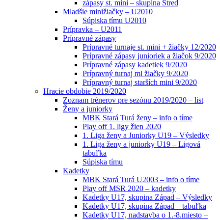
zápasy st. mini – skupina Stred
Mladšie minižiačky – U2010
Súpiska tímu U2010
Prípravka – U2011
Prípravné zápasy
Prípravné turnaje st. mini + žiačky 12/2020
Prípravné zápasy junioriek a žiačok 9/2020
Prípravné zápasy kadetiek 9/2020
Prípravný turnaj ml žiačky 9/2020
Prípravný turnaj starších mini 9/2020
Hracie obdobie 2019/2020
Zoznam trénerov pre sezónu 2019/2020 – list
Ženy a juniorky
MBK Stará Turá ženy – info o tíme
Play off 1. ligy žien 2020
1. Liga ženy a Juniorky U19 – Výsledky
1. Liga ženy a juniorky U19 – Ligová
tabuľka
Súpiska tímu
Kadetky
MBK Stará Turá U2003 – info o tíme
Play off MSR 2020 – kadetky
Kadetky U17, skupina Západ – Výsledky
Kadetky U17, skupina Západ – tabuľka
Kadetky U17, nadstavba o 1.-8.miesto –