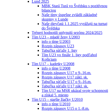
Lund 2025
MBK Stará Turá vo Švédsku s pozitívnou
bilanciou
Naše tímy úspešne zvládli základné
skupiny v Lunde
Naše dievčatá 1.1.2025 vyrážajú na turnaj
do Švédska
Tréneri hodnotili uplynulú sezónu 2024/2025
Tím U23 – mladé ženy U2003
info o tíme U2003
Rozpis zápasov U23
Tabuľka súťaže 1. ligy
Tím U23 vo finále 1. ligy podľahol
Košiciam
Tím U17 – kadetky U2008
info o tíme U2008
Rozpis zápasov U17 o 9-.16.m.
Rozpis zápasov U17 zákl. sk.
Tabuľka súťaže U17 o 9.-16.m.
Tabuľka súťaže U17 zákl. sk.
Tím U17 na MSR ukázal svoje schopnosti
a získal 5. miesto
Tím U15 – staršie žiačky U2010
info o tíme U2010
Rozpis zápasov U15 o 1.-8.m.