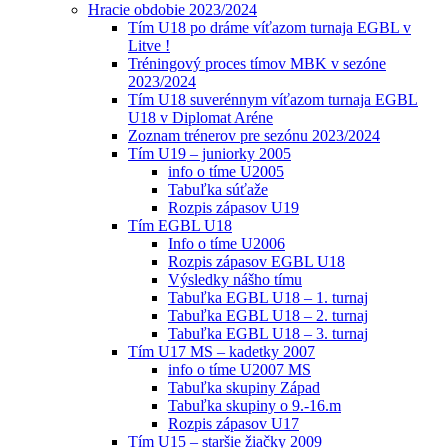
Hracie obdobie 2023/2024
Tím U18 po dráme víťazom turnaja EGBL v
Litve !
Tréningový proces tímov MBK v sezóne
2023/2024
Tím U18 suverénnym víťazom turnaja EGBL
U18 v Diplomat Aréne
Zoznam trénerov pre sezónu 2023/2024
Tím U19 – juniorky 2005
info o tíme U2005
Tabuľka súťaže
Rozpis zápasov U19
Tím EGBL U18
Info o tíme U2006
Rozpis zápasov EGBL U18
Výsledky nášho tímu
Tabuľka EGBL U18 – 1. turnaj
Tabuľka EGBL U18 – 2. turnaj
Tabuľka EGBL U18 – 3. turnaj
Tím U17 MS – kadetky 2007
info o tíme U2007 MS
Tabuľka skupiny Západ
Tabuľka skupiny o 9.-16.m
Rozpis zápasov U17
Tím U15 – staršie žiačky 2009