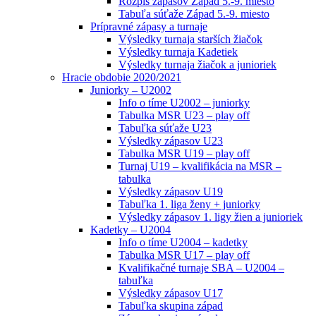
Rozpis zápasov Západ 5.-9. miesto
Tabuľa súťaže Západ 5.-9. miesto
Prípravné zápasy a turnaje
Výsledky turnaja starších žiačok
Výsledky turnaja Kadetiek
Výsledky turnaja žiačok a junioriek
Hracie obdobie 2020/2021
Juniorky – U2002
Info o tíme U2002 – juniorky
Tabulka MSR U23 – play off
Tabuľka súťaže U23
Výsledky zápasov U23
Tabulka MSR U19 – play off
Turnaj U19 – kvalifikácia na MSR –
tabulka
Výsledky zápasov U19
Tabuľka 1. liga ženy + juniorky
Výsledky zápasov 1. ligy žien a junioriek
Kadetky – U2004
Info o tíme U2004 – kadetky
Tabulka MSR U17 – play off
Kvalifikačné turnaje SBA – U2004 –
tabuľka
Výsledky zápasov U17
Tabuľka skupina západ