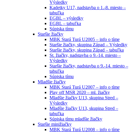
Výsledky
Kadetky U17, nadstavba o 1.-8. miesto –
tabuľka
EGBL – výsledky
EGBL – tabuľka
Súpiska tímu
Staršie žiačky
MBK Stará Turá U2005 – info o tíme
Staršie žiačky, skupina Západ – Výsledky
Staršie žiačky, skupina Západ – tabuľka
St. žiačky, nadstavba o 9.-14. miesto –
Výsledky
Staršie žiačky, nadstavba o 9.-14. miesto –
tabuľka
Súpiska tímu
Mladšie žiačky
MBK Stará Turá U2007 – info o tíme
Play off MSR 2020 – ml. žiačky
Mladšie žiačky U13, skupina Stred –
Výsledky
Mladšie žiačky U13, skupina Stred –
tabuľka
Súpiska tímu mladšie žiačky
Staršie minižiačky
MBK Stará Turá U2008 – info o tíme