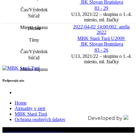
BK Slovan Bratislava
83 - 29
U13, 2021/22 – skupina o 1.-4.
miesto, ml. žiačky
2022-04-02 14:00:00
2. apríla
2022
MBK Stará Turá U2009
BK Slovan Bratislava
83 - 26
U13, 2021/22 – skupina o 1.-4.
miesto, ml. žiačky
Podporujú nás
Home
Aktuality v sieti
MBK Stará Turá
Developed by
Ochrana osobných údajov