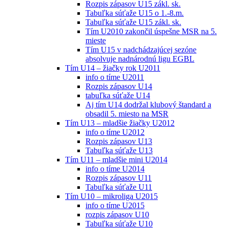
Rozpis zápasov U15 zákl. sk.
Tabuľka súťaže U15 o 1.-8.m.
Tabuľka súťaže U15 zákl. sk.
Tím U2010 zakončil úspešne MSR na 5.
mieste
Tím U15 v nadchádzajúcej sezóne
absolvuje nadnárodnú ligu EGBL
Tím U14 – žiačky rok U2011
info o tíme U2011
Rozpis zápasov U14
tabuľka súťaže U14
Aj tím U14 dodržal klubový štandard a
obsadil 5. miesto na MSR
Tím U13 – mladšie žiačky U2012
info o tíme U2012
Rozpis zápasov U13
Tabuľka súťaže U13
Tím U11 – mladšie mini U2014
info o tíme U2014
Rozpis zápasov U11
Tabuľka súťaže U11
Tím U10 – mikroliga U2015
info o tíme U2015
rozpis zápasov U10
Tabuľka súťaže U10