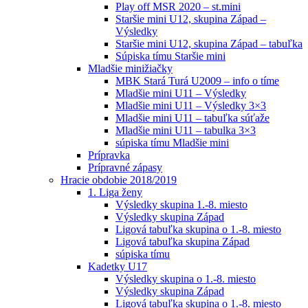
Play off MSR 2020 – st.mini
Staršie mini U12, skupina Západ –
Výsledky
Staršie mini U12, skupina Západ – tabuľka
Súpiska tímu Staršie mini
Mladšie minižiačky
MBK Stará Turá U2009 – info o tíme
Mladšie mini U11 – Výsledky
Mladšie mini U11 – Výsledky 3×3
Mladšie mini U11 – tabuľka súťaže
Mladšie mini U11 – tabulka 3×3
súpiska tímu Mladšie mini
Prípravka
Prípravné zápasy
Hracie obdobie 2018/2019
1. Liga ženy
Výsledky skupina 1.-8. miesto
Výsledky skupina Západ
Ligová tabuľka skupina o 1.-8. miesto
Ligová tabuľka skupina Západ
súpiska tímu
Kadetky U17
Výsledky skupina o 1.-8. miesto
Výsledky skupina Západ
Ligová tabuľka skupina o 1.-8. miesto