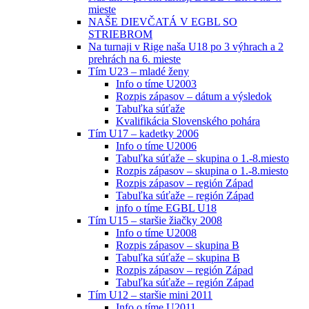
mieste
NAŠE DIEVČATÁ V EGBL SO
STRIEBROM
Na turnaji v Rige naša U18 po 3 výhrach a 2
prehrách na 6. mieste
Tím U23 – mladé ženy
Info o tíme U2003
Rozpis zápasov – dátum a výsledok
Tabuľka súťaže
Kvalifikácia Slovenského pohára
Tím U17 – kadetky 2006
Info o tíme U2006
Tabuľka súťaže – skupina o 1.-8.miesto
Rozpis zápasov – skupina o 1.-8.miesto
Rozpis zápasov – región Západ
Tabuľka súťaže – región Západ
info o tíme EGBL U18
Tím U15 – staršie žiačky 2008
Info o tíme U2008
Rozpis zápasov – skupina B
Tabuľka súťaže – skupina B
Rozpis zápasov – región Západ
Tabuľka súťaže – región Západ
Tím U12 – staršie mini 2011
Info o tíme U2011