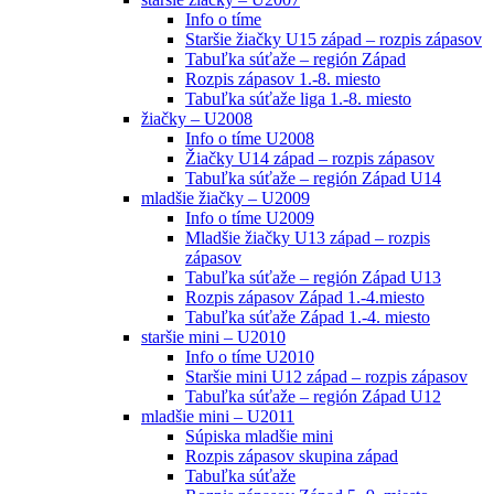
Info o tíme
Staršie žiačky U15 západ – rozpis zápasov
Tabuľka súťaže – región Západ
Rozpis zápasov 1.-8. miesto
Tabuľka súťaže liga 1.-8. miesto
žiačky – U2008
Info o tíme U2008
Žiačky U14 západ – rozpis zápasov
Tabuľka súťaže – región Západ U14
mladšie žiačky – U2009
Info o tíme U2009
Mladšie žiačky U13 západ – rozpis
zápasov
Tabuľka súťaže – región Západ U13
Rozpis zápasov Západ 1.-4.miesto
Tabuľka súťaže Západ 1.-4. miesto
staršie mini – U2010
Info o tíme U2010
Staršie mini U12 západ – rozpis zápasov
Tabuľka súťaže – región Západ U12
mladšie mini – U2011
Súpiska mladšie mini
Rozpis zápasov skupina západ
Tabuľka súťaže