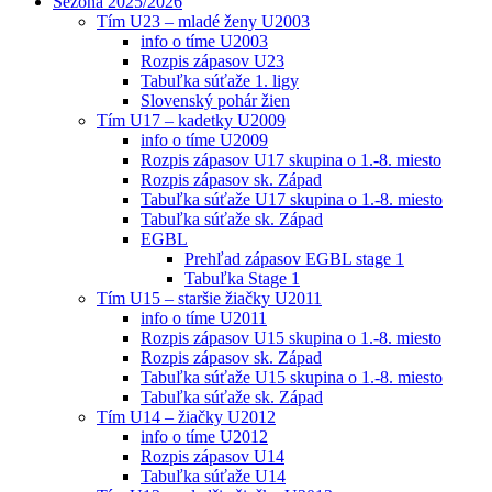
Sezóna 2025/2026
Tím U23 – mladé ženy U2003
info o tíme U2003
Rozpis zápasov U23
Tabuľka súťaže 1. ligy
Slovenský pohár žien
Tím U17 – kadetky U2009
info o tíme U2009
Rozpis zápasov U17 skupina o 1.-8. miesto
Rozpis zápasov sk. Západ
Tabuľka súťaže U17 skupina o 1.-8. miesto
Tabuľka súťaže sk. Západ
EGBL
Prehľad zápasov EGBL stage 1
Tabuľka Stage 1
Tím U15 – staršie žiačky U2011
info o tíme U2011
Rozpis zápasov U15 skupina o 1.-8. miesto
Rozpis zápasov sk. Západ
Tabuľka súťaže U15 skupina o 1.-8. miesto
Tabuľka súťaže sk. Západ
Tím U14 – žiačky U2012
info o tíme U2012
Rozpis zápasov U14
Tabuľka súťaže U14