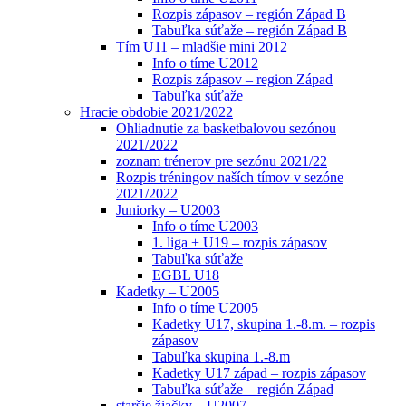
Rozpis zápasov – región Západ B
Tabuľka súťaže – región Západ B
Tím U11 – mladšie mini 2012
Info o tíme U2012
Rozpis zápasov – region Západ
Tabuľka súťaže
Hracie obdobie 2021/2022
Ohliadnutie za basketbalovou sezónou
2021/2022
zoznam trénerov pre sezónu 2021/22
Rozpis tréningov naších tímov v sezóne
2021/2022
Juniorky – U2003
Info o tíme U2003
1. liga + U19 – rozpis zápasov
Tabuľka súťaže
EGBL U18
Kadetky – U2005
Info o tíme U2005
Kadetky U17, skupina 1.-8.m. – rozpis
zápasov
Tabuľka skupina 1.-8.m
Kadetky U17 západ – rozpis zápasov
Tabuľka súťaže – región Západ
staršie žiačky – U2007