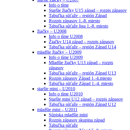
Info o tíme
Staršie žiačky U15 západ – rozpis zápasov
Tabuľka súťaže – región Západ
Rozpis zápasov 1.-8. miesto
Tabuľka súťaže liga 1.-8. miesto
žiačky – U2008
Info o tíme U2008
Žiačky U14 západ – rozpis zápasov
Tabuľka súťaže – región Západ U14
mladšie žiačky – U2009
Info o tíme U2009
Mladšie žiačky U13 západ – rozpis
zápasov
Tabuľka súťaže – región Západ U13
Rozpis zápasov Západ 1.-4.miesto
Tabuľka súťaže Západ 1.-4. miesto
staršie mini – U2010
Info o tíme U2010
Staršie mini U12 západ – rozpis zápasov
Tabuľka súťaže – región Západ U12
mladšie mini – U2011
Súpiska mladšie mini
Rozpis zápasov skupina západ
Tabuľka súťaže