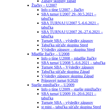
Zápasy skupiny západ
Žiačky – U2007
Info o tíme U2007 – žiačky
SBA turnaj U2007 29.-30.5.2021 –
tabuľka
SBA TURNAJ U2007 5.-6.6.2021 –
tabuľka
SBA TURNAJ U2007 26.-27.6.2021 –
tabuľka
Turnaje SBA – výsledky zápasov
Tabuľka súťaže skupina Stred
Výsledky zápasov – skupina Stred
Mladšie žiačky – U2008
Info o tíme U2008 – mladšie žiačky
SBA turnaj U2008 5.-6.6.2021 – tabuľka
Turnaje SBA – Výsledky zápasov
Tabuľka súťaže skupina Západ
Výsledky zápasov skupina Západ
Prípravný turnaj 9/2020
Staršie minižiačky – U2009
Info o tíme U2009 – staršie minižiačky
SBA turnaj U2009 19.-20.6.2021 –
tabuľka
Turnaje SBA – výsledky zápasov
st mini – tabuľka súťaže skupina Stred