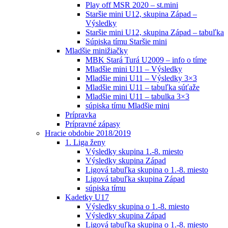
Play off MSR 2020 – st.mini
Staršie mini U12, skupina Západ –
Výsledky
Staršie mini U12, skupina Západ – tabuľka
Súpiska tímu Staršie mini
Mladšie minižiačky
MBK Stará Turá U2009 – info o tíme
Mladšie mini U11 – Výsledky
Mladšie mini U11 – Výsledky 3×3
Mladšie mini U11 – tabuľka súťaže
Mladšie mini U11 – tabulka 3×3
súpiska tímu Mladšie mini
Prípravka
Prípravné zápasy
Hracie obdobie 2018/2019
1. Liga ženy
Výsledky skupina 1.-8. miesto
Výsledky skupina Západ
Ligová tabuľka skupina o 1.-8. miesto
Ligová tabuľka skupina Západ
súpiska tímu
Kadetky U17
Výsledky skupina o 1.-8. miesto
Výsledky skupina Západ
Ligová tabuľka skupina o 1.-8. miesto