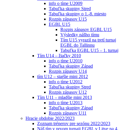
info o tíme U2009
Tabuľka skupiny Stred
Tabuľka skupiny o 1.-8. miesto
Rozpis zápasov U15
EGBL U15
Rozpis zápasov EGBL U15
Výsledky nášho tímu
Tím U15 vyrazil na tretí turnaj
EGBL do Tallinnu
Tabuľka EGBL U15 – 1. turnaj
Tím U14 – žiačky 2010
info o tíme U2010
Tabuľka skupiny Západ
Rozpis zápasov U14
tím U12 – staršie mini 2012
info o tíme U2012
Tabuľka skupiny Stred
Rozpis zápasov U12
Tím U11 – mladšie mini 2013
info o tíme U2013
Tabuľka skupiny Západ
Rozpis zápasov U11
Hracie obdobie 2022/2023
Zoznam trénerov pre sezónu 2022/2023
Náš tím v prvom turnaji EGBL v Litve na 4.