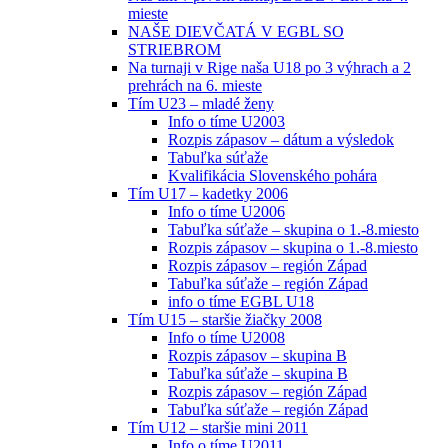
mieste
NAŠE DIEVČATÁ V EGBL SO
STRIEBROM
Na turnaji v Rige naša U18 po 3 výhrach a 2
prehrách na 6. mieste
Tím U23 – mladé ženy
Info o tíme U2003
Rozpis zápasov – dátum a výsledok
Tabuľka súťaže
Kvalifikácia Slovenského pohára
Tím U17 – kadetky 2006
Info o tíme U2006
Tabuľka súťaže – skupina o 1.-8.miesto
Rozpis zápasov – skupina o 1.-8.miesto
Rozpis zápasov – región Západ
Tabuľka súťaže – región Západ
info o tíme EGBL U18
Tím U15 – staršie žiačky 2008
Info o tíme U2008
Rozpis zápasov – skupina B
Tabuľka súťaže – skupina B
Rozpis zápasov – región Západ
Tabuľka súťaže – región Západ
Tím U12 – staršie mini 2011
Info o tíme U2011