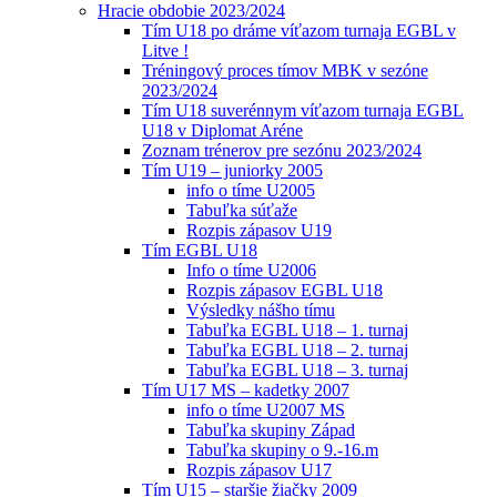
Hracie obdobie 2023/2024
Tím U18 po dráme víťazom turnaja EGBL v
Litve !
Tréningový proces tímov MBK v sezóne
2023/2024
Tím U18 suverénnym víťazom turnaja EGBL
U18 v Diplomat Aréne
Zoznam trénerov pre sezónu 2023/2024
Tím U19 – juniorky 2005
info o tíme U2005
Tabuľka súťaže
Rozpis zápasov U19
Tím EGBL U18
Info o tíme U2006
Rozpis zápasov EGBL U18
Výsledky nášho tímu
Tabuľka EGBL U18 – 1. turnaj
Tabuľka EGBL U18 – 2. turnaj
Tabuľka EGBL U18 – 3. turnaj
Tím U17 MS – kadetky 2007
info o tíme U2007 MS
Tabuľka skupiny Západ
Tabuľka skupiny o 9.-16.m
Rozpis zápasov U17
Tím U15 – staršie žiačky 2009