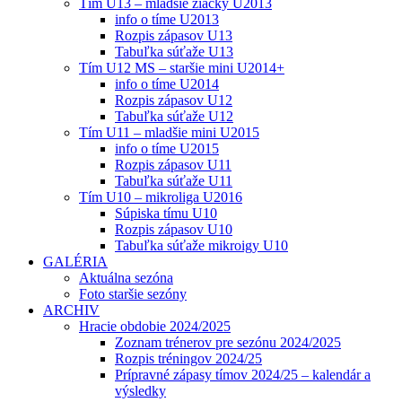
Tím U13 – mladšie žiačky U2013
info o tíme U2013
Rozpis zápasov U13
Tabuľka súťaže U13
Tím U12 MS – staršie mini U2014+
info o tíme U2014
Rozpis zápasov U12
Tabuľka súťaže U12
Tím U11 – mladšie mini U2015
info o tíme U2015
Rozpis zápasov U11
Tabuľka súťaže U11
Tím U10 – mikroliga U2016
Súpiska tímu U10
Rozpis zápasov U10
Tabuľka súťaže mikroigy U10
GALÉRIA
Aktuálna sezóna
Foto staršie sezóny
ARCHIV
Hracie obdobie 2024/2025
Zoznam trénerov pre sezónu 2024/2025
Rozpis tréningov 2024/25
Prípravné zápasy tímov 2024/25 – kalendár a
výsledky