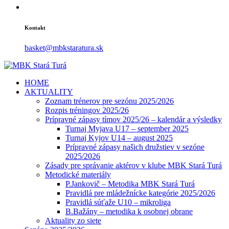
Kontakt
basket@mbkstaratura.sk
HOME
AKTUALITY
Zoznam trénerov pre sezónu 2025/2026
Rozpis tréningov 2025/26
Prípravné zápasy tímov 2025/26 – kalendár a výsledky
Turnaj Myjava U17 – september 2025
Turnaj Kyjov U14 – august 2025
Prípravné zápasy našich družstiev v sezóne
2025/2026
Zásady pre správanie aktérov v klube MBK Stará Turá
Metodické materiály
P.Jankovič – Metodika MBK Stará Turá
Pravidlá pre mládežnícke kategórie 2025/2026
Pravidlá súťaže U10 – mikroliga
B.Bažány – metodika k osobnej obrane
Aktuality zo siete