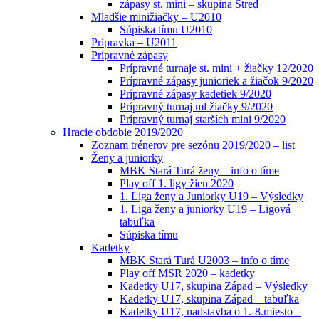
zápasy st. mini – skupina Stred
Mladšie minižiačky – U2010
Súpiska tímu U2010
Prípravka – U2011
Prípravné zápasy
Prípravné turnaje st. mini + žiačky 12/2020
Prípravné zápasy junioriek a žiačok 9/2020
Prípravné zápasy kadetiek 9/2020
Prípravný turnaj ml žiačky 9/2020
Prípravný turnaj starších mini 9/2020
Hracie obdobie 2019/2020
Zoznam trénerov pre sezónu 2019/2020 – list
Ženy a juniorky
MBK Stará Turá ženy – info o tíme
Play off 1. ligy žien 2020
1. Liga ženy a Juniorky U19 – Výsledky
1. Liga ženy a juniorky U19 – Ligová
tabuľka
Súpiska tímu
Kadetky
MBK Stará Turá U2003 – info o tíme
Play off MSR 2020 – kadetky
Kadetky U17, skupina Západ – Výsledky
Kadetky U17, skupina Západ – tabuľka
Kadetky U17, nadstavba o 1.-8.miesto –