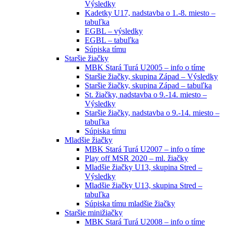
Výsledky
Kadetky U17, nadstavba o 1.-8. miesto –
tabuľka
EGBL – výsledky
EGBL – tabuľka
Súpiska tímu
Staršie žiačky
MBK Stará Turá U2005 – info o tíme
Staršie žiačky, skupina Západ – Výsledky
Staršie žiačky, skupina Západ – tabuľka
St. žiačky, nadstavba o 9.-14. miesto –
Výsledky
Staršie žiačky, nadstavba o 9.-14. miesto –
tabuľka
Súpiska tímu
Mladšie žiačky
MBK Stará Turá U2007 – info o tíme
Play off MSR 2020 – ml. žiačky
Mladšie žiačky U13, skupina Stred –
Výsledky
Mladšie žiačky U13, skupina Stred –
tabuľka
Súpiska tímu mladšie žiačky
Staršie minižiačky
MBK Stará Turá U2008 – info o tíme