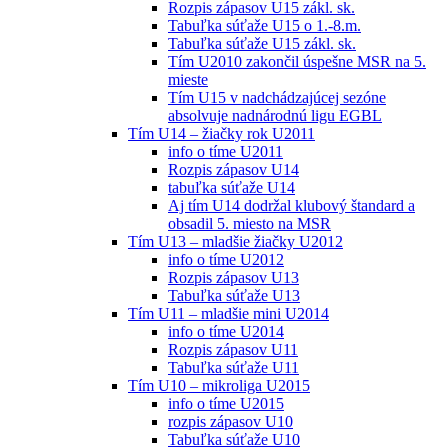
Rozpis zápasov U15 zákl. sk.
Tabuľka súťaže U15 o 1.-8.m.
Tabuľka súťaže U15 zákl. sk.
Tím U2010 zakončil úspešne MSR na 5.
mieste
Tím U15 v nadchádzajúcej sezóne
absolvuje nadnárodnú ligu EGBL
Tím U14 – žiačky rok U2011
info o tíme U2011
Rozpis zápasov U14
tabuľka súťaže U14
Aj tím U14 dodržal klubový štandard a
obsadil 5. miesto na MSR
Tím U13 – mladšie žiačky U2012
info o tíme U2012
Rozpis zápasov U13
Tabuľka súťaže U13
Tím U11 – mladšie mini U2014
info o tíme U2014
Rozpis zápasov U11
Tabuľka súťaže U11
Tím U10 – mikroliga U2015
info o tíme U2015
rozpis zápasov U10
Tabuľka súťaže U10