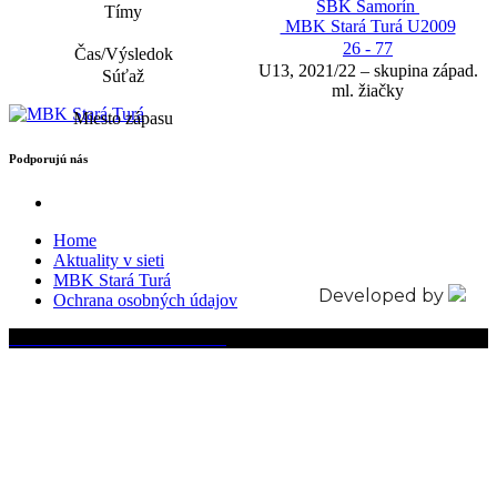
ŠBK Šamorín
MBK Stará Turá U2009
26 - 77
U13, 2021/22 – skupina západ.
ml. žiačky
Podporujú nás
Home
Aktuality v sieti
MBK Stará Turá
Developed by
Ochrana osobných údajov