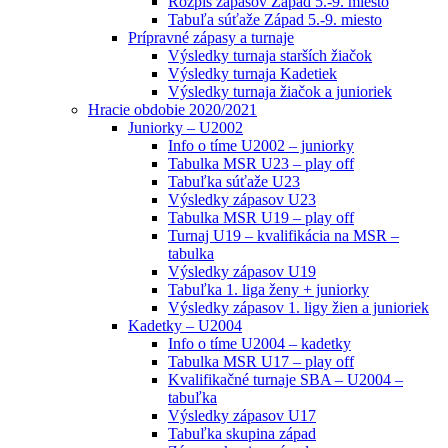
Rozpis zápasov Západ 5.-9. miesto
Tabuľa súťaže Západ 5.-9. miesto
Prípravné zápasy a turnaje
Výsledky turnaja starších žiačok
Výsledky turnaja Kadetiek
Výsledky turnaja žiačok a junioriek
Hracie obdobie 2020/2021
Juniorky – U2002
Info o tíme U2002 – juniorky
Tabulka MSR U23 – play off
Tabuľka súťaže U23
Výsledky zápasov U23
Tabulka MSR U19 – play off
Turnaj U19 – kvalifikácia na MSR –
tabulka
Výsledky zápasov U19
Tabuľka 1. liga ženy + juniorky
Výsledky zápasov 1. ligy žien a junioriek
Kadetky – U2004
Info o tíme U2004 – kadetky
Tabulka MSR U17 – play off
Kvalifikačné turnaje SBA – U2004 –
tabuľka
Výsledky zápasov U17
Tabuľka skupina západ