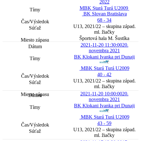
2022
MBK Stará Turá U2009
BK Slovan Bratislava
68 - 34
U13, 2021/22 – skupina západ.
ml. žiačky
Športová hala M. Šustíka
2021-11-20 11:30:00
20.
novembra 2021
BK Klokani Ivanka pri Dunaji
MBK Stará Turá U2009
40 - 42
U13, 2021/22 – skupina západ.
ml. žiačky
2021-11-20 10:00:00
20.
novembra 2021
BK Klokani Ivanka pri Dunaji
MBK Stará Turá U2009
43 - 59
U13, 2021/22 – skupina západ.
ml. žiačky