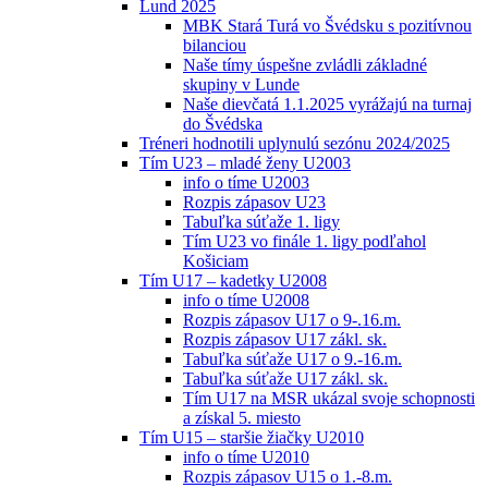
Lund 2025
MBK Stará Turá vo Švédsku s pozitívnou
bilanciou
Naše tímy úspešne zvládli základné
skupiny v Lunde
Naše dievčatá 1.1.2025 vyrážajú na turnaj
do Švédska
Tréneri hodnotili uplynulú sezónu 2024/2025
Tím U23 – mladé ženy U2003
info o tíme U2003
Rozpis zápasov U23
Tabuľka súťaže 1. ligy
Tím U23 vo finále 1. ligy podľahol
Košiciam
Tím U17 – kadetky U2008
info o tíme U2008
Rozpis zápasov U17 o 9-.16.m.
Rozpis zápasov U17 zákl. sk.
Tabuľka súťaže U17 o 9.-16.m.
Tabuľka súťaže U17 zákl. sk.
Tím U17 na MSR ukázal svoje schopnosti
a získal 5. miesto
Tím U15 – staršie žiačky U2010
info o tíme U2010
Rozpis zápasov U15 o 1.-8.m.