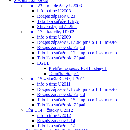
Sezóna 2025/2026
Tím U23 – mladé ženy U2003
info o tíme U2003
Rozpis zápasov U23
Tabuľka súťaže 1. ligy
Slovenský pohár žien
Tím U17 – kadetky U2009
info o tíme U2009
Rozpis zápasov U17 skupina o 1.-8. miesto
Rozpis zápasov sk. Západ
Tabuľka súťaže U17 skupina o 1.-8. miesto
Tabuľka súťaže sk. Západ
EGBL
Prehľad zápasov EGBL stage 1
Tabuľka Stage 1
Tím U15 – staršie žiačky U2011
info o tíme U2011
Rozpis zápasov U15 skupina o 1.-8. miesto
Rozpis zápasov sk. Západ
Tabuľka súťaže U15 skupina o 1.-8. miesto
Tabuľka súťaže sk. Západ
Tím U14 – žiačky U2012
info o tíme U2012
Rozpis zápasov U14
Tabuľka súťaže U14