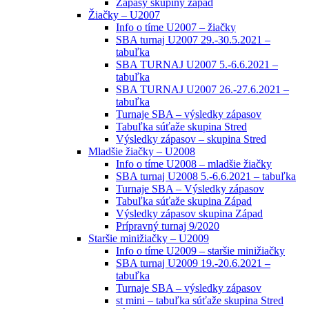
Zápasy skupiny západ
Žiačky – U2007
Info o tíme U2007 – žiačky
SBA turnaj U2007 29.-30.5.2021 –
tabuľka
SBA TURNAJ U2007 5.-6.6.2021 –
tabuľka
SBA TURNAJ U2007 26.-27.6.2021 –
tabuľka
Turnaje SBA – výsledky zápasov
Tabuľka súťaže skupina Stred
Výsledky zápasov – skupina Stred
Mladšie žiačky – U2008
Info o tíme U2008 – mladšie žiačky
SBA turnaj U2008 5.-6.6.2021 – tabuľka
Turnaje SBA – Výsledky zápasov
Tabuľka súťaže skupina Západ
Výsledky zápasov skupina Západ
Prípravný turnaj 9/2020
Staršie minižiačky – U2009
Info o tíme U2009 – staršie minižiačky
SBA turnaj U2009 19.-20.6.2021 –
tabuľka
Turnaje SBA – výsledky zápasov
st mini – tabuľka súťaže skupina Stred