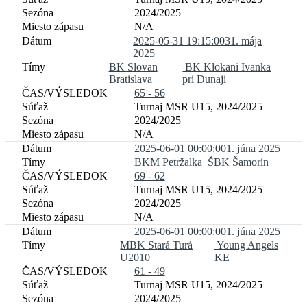
2024/2025
N/A
2025-05-31 19:15:00
31. mája
2025
BK Slovan
BK Klokani Ivanka
Bratislava
pri Dunaji
65 - 56
Turnaj MSR U15, 2024/2025
2024/2025
N/A
2025-06-01 00:00:00
1. júna 2025
BKM Petržalka
ŠBK Šamorín
69 - 62
Turnaj MSR U15, 2024/2025
2024/2025
N/A
2025-06-01 00:00:00
1. júna 2025
MBK Stará Turá
Young Angels
U2010
KE
61 - 49
Turnaj MSR U15, 2024/2025
2024/2025