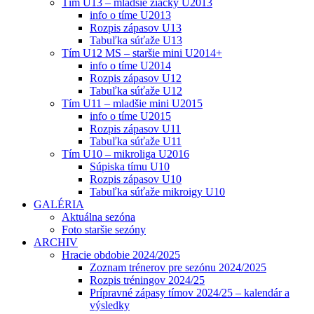
Tím U13 – mladšie žiačky U2013
info o tíme U2013
Rozpis zápasov U13
Tabuľka súťaže U13
Tím U12 MS – staršie mini U2014+
info o tíme U2014
Rozpis zápasov U12
Tabuľka súťaže U12
Tím U11 – mladšie mini U2015
info o tíme U2015
Rozpis zápasov U11
Tabuľka súťaže U11
Tím U10 – mikroliga U2016
Súpiska tímu U10
Rozpis zápasov U10
Tabuľka súťaže mikroigy U10
GALÉRIA
Aktuálna sezóna
Foto staršie sezóny
ARCHIV
Hracie obdobie 2024/2025
Zoznam trénerov pre sezónu 2024/2025
Rozpis tréningov 2024/25
Prípravné zápasy tímov 2024/25 – kalendár a
výsledky