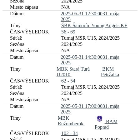
2024/2025
N/A
2025-05-31 12:30:00
31. mája
2025
ŠBK Šamorín
Young Angels KE
56 - 69
Turnaj MSR U15, 2024/2025
2024/2025
N/A
2025-05-31 14:30:00
31. mája
2025
MBK Stará Turá
BKM
U2010
Petržalka
62 - 54
Turnaj MSR U15, 2024/2025
2024/2025
N/A
2025-05-31 17:00:00
31. mája
2025
MBK
BAM
Ružomberok
Poprad
102 - 34
Turnaj MSR U15, 2024/2025