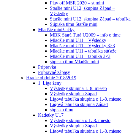
Play off MSR 2020 – st.mini
Staršie mini U12, skupina Západ –
Výsledky
Staršie mini U12, skupina Západ – tabuľka
Súpiska tímu Staršie mini
Mladšie minižiačky
MBK Stará Turá U2009 – info o tíme
Mladšie mini U11 – Výsledky
Mladšie mini U11 – Výsledky 3×3
Mladšie mini U11 – tabuľka súťaže
Mladšie mini U11 – tabulka 3×3
súpiska tímu Mladšie mini
Prípravka
Prípravné zápasy
Hracie obdobie 2018/2019
1. Liga ženy
Výsledky skupina 1.-8. miesto
Výsledky skupina Západ
Ligová tabuľka skupina o 1.-8. miesto
Ligová tabuľka skupina Západ
súpiska tímu
Kadetky U17
Výsledky skupina o 1.-8. miesto
Výsledky skupina Západ
Ligová tabuľka skupina o 1.-8. miesto