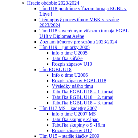
Hracie obdobie 2023/2024
Tím U18 po dráme víťazom turnaja EGBL v
Litve !
Tréningový proces tímov MBK v sezóne
2023/2024
Tím U18 suverénnym víťazom turnaja EGBL
U18 v Diplomat Aréne
Zoznam trénerov pre sezónu 2023/2024
Tím U19 – juniorky 2005
info o tíme U2005
Tabuľka súťaže
Rozpis zápasov U19
Tím EGBL U18
Info o tíme U2006
Rozpis zápasov EGBL U18
Výsledky nášho tímu
Tabuľka EGBL U18 – 1. turnaj
Tabuľka EGBL U18 – 2. turnaj
Tabuľka EGBL U18 – 3. turnaj
Tím U17 MS – kadetky 2007
info o tíme U2007 MS
Tabuľka skupiny Západ
Tabuľka skupiny o 9.-16.m
Rozpis zápasov U17
Tím U15 – staršie žiačky 2009