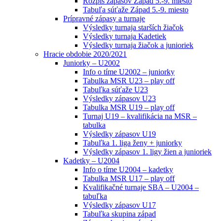
Rozpis zápasov Západ 5.-9. miesto
Tabuľa súťaže Západ 5.-9. miesto
Prípravné zápasy a turnaje
Výsledky turnaja starších žiačok
Výsledky turnaja Kadetiek
Výsledky turnaja žiačok a junioriek
Hracie obdobie 2020/2021
Juniorky – U2002
Info o tíme U2002 – juniorky
Tabulka MSR U23 – play off
Tabuľka súťaže U23
Výsledky zápasov U23
Tabulka MSR U19 – play off
Turnaj U19 – kvalifikácia na MSR –
tabulka
Výsledky zápasov U19
Tabuľka 1. liga ženy + juniorky
Výsledky zápasov 1. ligy žien a junioriek
Kadetky – U2004
Info o tíme U2004 – kadetky
Tabulka MSR U17 – play off
Kvalifikačné turnaje SBA – U2004 –
tabuľka
Výsledky zápasov U17
Tabuľka skupina západ