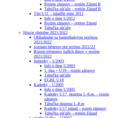
Rozpis zápasov – región Západ B
Tabuľka súťaže – región Západ B
Tím U11 – mladšie mini 2012
Info o tíme U2012
Rozpis zápasov – region Západ
Tabuľka súťaže
Hracie obdobie 2021/2022
Ohliadnutie za basketbalovou sezónou
2021/2022
zoznam trénerov pre sezónu 2021/22
Rozpis tréningov naších tímov v sezóne
2021/2022
Juniorky – U2003
Info o tíme U2003
1. liga + U19 – rozpis zápasov
Tabuľka súťaže
EGBL U18
Kadetky – U2005
Info o tíme U2005
Kadetky U17, skupina 1.-8.m. – rozpis
zápasov
Tabuľka skupina 1.-8.m
Kadetky U17 západ – rozpis zápasov
Tabuľka súťaže – región Západ
staršie žiačky – U2007