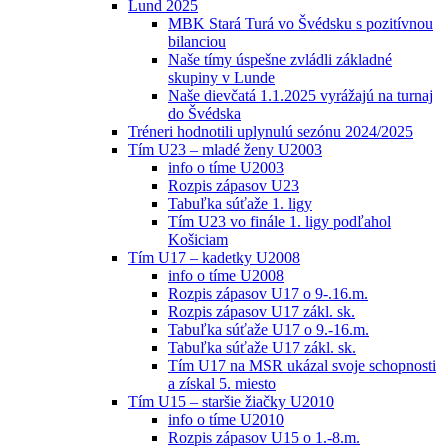
Lund 2025
MBK Stará Turá vo Švédsku s pozitívnou
bilanciou
Naše tímy úspešne zvládli základné
skupiny v Lunde
Naše dievčatá 1.1.2025 vyrážajú na turnaj
do Švédska
Tréneri hodnotili uplynulú sezónu 2024/2025
Tím U23 – mladé ženy U2003
info o tíme U2003
Rozpis zápasov U23
Tabuľka súťaže 1. ligy
Tím U23 vo finále 1. ligy podľahol
Košiciam
Tím U17 – kadetky U2008
info o tíme U2008
Rozpis zápasov U17 o 9-.16.m.
Rozpis zápasov U17 zákl. sk.
Tabuľka súťaže U17 o 9.-16.m.
Tabuľka súťaže U17 zákl. sk.
Tím U17 na MSR ukázal svoje schopnosti
a získal 5. miesto
Tím U15 – staršie žiačky U2010
info o tíme U2010
Rozpis zápasov U15 o 1.-8.m.