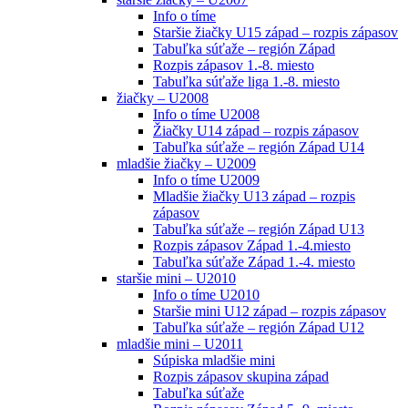
Info o tíme
Staršie žiačky U15 západ – rozpis zápasov
Tabuľka súťaže – región Západ
Rozpis zápasov 1.-8. miesto
Tabuľka súťaže liga 1.-8. miesto
žiačky – U2008
Info o tíme U2008
Žiačky U14 západ – rozpis zápasov
Tabuľka súťaže – región Západ U14
mladšie žiačky – U2009
Info o tíme U2009
Mladšie žiačky U13 západ – rozpis
zápasov
Tabuľka súťaže – región Západ U13
Rozpis zápasov Západ 1.-4.miesto
Tabuľka súťaže Západ 1.-4. miesto
staršie mini – U2010
Info o tíme U2010
Staršie mini U12 západ – rozpis zápasov
Tabuľka súťaže – región Západ U12
mladšie mini – U2011
Súpiska mladšie mini
Rozpis zápasov skupina západ
Tabuľka súťaže