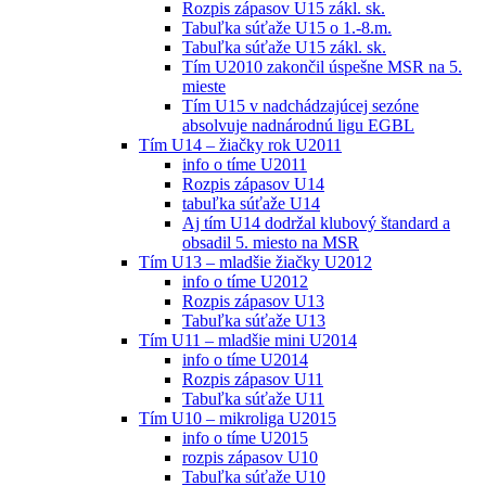
Rozpis zápasov U15 zákl. sk.
Tabuľka súťaže U15 o 1.-8.m.
Tabuľka súťaže U15 zákl. sk.
Tím U2010 zakončil úspešne MSR na 5.
mieste
Tím U15 v nadchádzajúcej sezóne
absolvuje nadnárodnú ligu EGBL
Tím U14 – žiačky rok U2011
info o tíme U2011
Rozpis zápasov U14
tabuľka súťaže U14
Aj tím U14 dodržal klubový štandard a
obsadil 5. miesto na MSR
Tím U13 – mladšie žiačky U2012
info o tíme U2012
Rozpis zápasov U13
Tabuľka súťaže U13
Tím U11 – mladšie mini U2014
info o tíme U2014
Rozpis zápasov U11
Tabuľka súťaže U11
Tím U10 – mikroliga U2015
info o tíme U2015
rozpis zápasov U10
Tabuľka súťaže U10