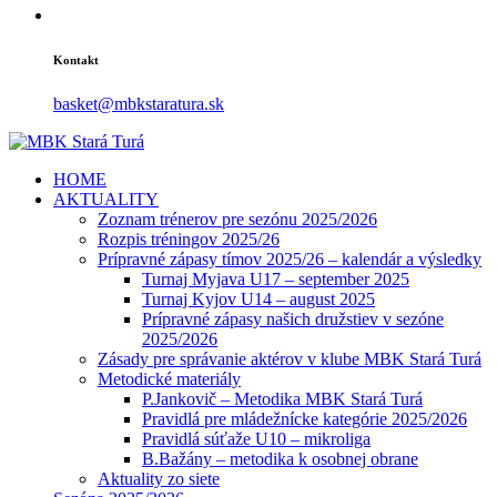
Kontakt
basket@mbkstaratura.sk
HOME
AKTUALITY
Zoznam trénerov pre sezónu 2025/2026
Rozpis tréningov 2025/26
Prípravné zápasy tímov 2025/26 – kalendár a výsledky
Turnaj Myjava U17 – september 2025
Turnaj Kyjov U14 – august 2025
Prípravné zápasy našich družstiev v sezóne
2025/2026
Zásady pre správanie aktérov v klube MBK Stará Turá
Metodické materiály
P.Jankovič – Metodika MBK Stará Turá
Pravidlá pre mládežnícke kategórie 2025/2026
Pravidlá súťaže U10 – mikroliga
B.Bažány – metodika k osobnej obrane
Aktuality zo siete