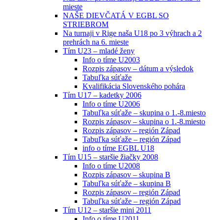
mieste
NAŠE DIEVČATÁ V EGBL SO
STRIEBROM
Na turnaji v Rige naša U18 po 3 výhrach a 2
prehrách na 6. mieste
Tím U23 – mladé ženy
Info o tíme U2003
Rozpis zápasov – dátum a výsledok
Tabuľka súťaže
Kvalifikácia Slovenského pohára
Tím U17 – kadetky 2006
Info o tíme U2006
Tabuľka súťaže – skupina o 1.-8.miesto
Rozpis zápasov – skupina o 1.-8.miesto
Rozpis zápasov – región Západ
Tabuľka súťaže – región Západ
info o tíme EGBL U18
Tím U15 – staršie žiačky 2008
Info o tíme U2008
Rozpis zápasov – skupina B
Tabuľka súťaže – skupina B
Rozpis zápasov – región Západ
Tabuľka súťaže – región Západ
Tím U12 – staršie mini 2011
Info o tíme U2011