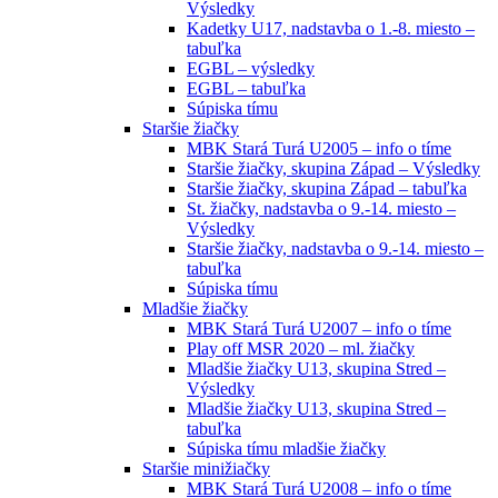
Výsledky
Kadetky U17, nadstavba o 1.-8. miesto –
tabuľka
EGBL – výsledky
EGBL – tabuľka
Súpiska tímu
Staršie žiačky
MBK Stará Turá U2005 – info o tíme
Staršie žiačky, skupina Západ – Výsledky
Staršie žiačky, skupina Západ – tabuľka
St. žiačky, nadstavba o 9.-14. miesto –
Výsledky
Staršie žiačky, nadstavba o 9.-14. miesto –
tabuľka
Súpiska tímu
Mladšie žiačky
MBK Stará Turá U2007 – info o tíme
Play off MSR 2020 – ml. žiačky
Mladšie žiačky U13, skupina Stred –
Výsledky
Mladšie žiačky U13, skupina Stred –
tabuľka
Súpiska tímu mladšie žiačky
Staršie minižiačky
MBK Stará Turá U2008 – info o tíme