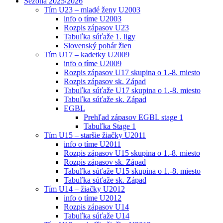
Sezóna 2025/2026
Tím U23 – mladé ženy U2003
info o tíme U2003
Rozpis zápasov U23
Tabuľka súťaže 1. ligy
Slovenský pohár žien
Tím U17 – kadetky U2009
info o tíme U2009
Rozpis zápasov U17 skupina o 1.-8. miesto
Rozpis zápasov sk. Západ
Tabuľka súťaže U17 skupina o 1.-8. miesto
Tabuľka súťaže sk. Západ
EGBL
Prehľad zápasov EGBL stage 1
Tabuľka Stage 1
Tím U15 – staršie žiačky U2011
info o tíme U2011
Rozpis zápasov U15 skupina o 1.-8. miesto
Rozpis zápasov sk. Západ
Tabuľka súťaže U15 skupina o 1.-8. miesto
Tabuľka súťaže sk. Západ
Tím U14 – žiačky U2012
info o tíme U2012
Rozpis zápasov U14
Tabuľka súťaže U14