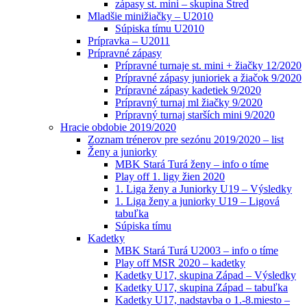
zápasy st. mini – skupina Stred
Mladšie minižiačky – U2010
Súpiska tímu U2010
Prípravka – U2011
Prípravné zápasy
Prípravné turnaje st. mini + žiačky 12/2020
Prípravné zápasy junioriek a žiačok 9/2020
Prípravné zápasy kadetiek 9/2020
Prípravný turnaj ml žiačky 9/2020
Prípravný turnaj starších mini 9/2020
Hracie obdobie 2019/2020
Zoznam trénerov pre sezónu 2019/2020 – list
Ženy a juniorky
MBK Stará Turá ženy – info o tíme
Play off 1. ligy žien 2020
1. Liga ženy a Juniorky U19 – Výsledky
1. Liga ženy a juniorky U19 – Ligová
tabuľka
Súpiska tímu
Kadetky
MBK Stará Turá U2003 – info o tíme
Play off MSR 2020 – kadetky
Kadetky U17, skupina Západ – Výsledky
Kadetky U17, skupina Západ – tabuľka
Kadetky U17, nadstavba o 1.-8.miesto –