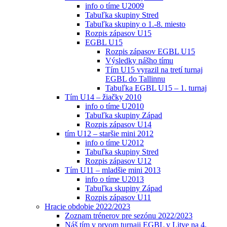
info o tíme U2009
Tabuľka skupiny Stred
Tabuľka skupiny o 1.-8. miesto
Rozpis zápasov U15
EGBL U15
Rozpis zápasov EGBL U15
Výsledky nášho tímu
Tím U15 vyrazil na tretí turnaj
EGBL do Tallinnu
Tabuľka EGBL U15 – 1. turnaj
Tím U14 – žiačky 2010
info o tíme U2010
Tabuľka skupiny Západ
Rozpis zápasov U14
tím U12 – staršie mini 2012
info o tíme U2012
Tabuľka skupiny Stred
Rozpis zápasov U12
Tím U11 – mladšie mini 2013
info o tíme U2013
Tabuľka skupiny Západ
Rozpis zápasov U11
Hracie obdobie 2022/2023
Zoznam trénerov pre sezónu 2022/2023
Náš tím v prvom turnaji EGBL v Litve na 4.