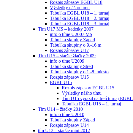
Rozpis zápasov EGBL U18
Výsledky nášho tímu
Tabuľka EGBL U18 – 1. turnaj
Tabuľka EGBL U18 – 2. turnaj
Tabuľka EGBL U18 – 3. turnaj
Tím U17 MS – kadetky 2007
info o tíme U2007 MS
Tabuľka skupiny Západ
Tabuľka skupiny o 9.-16.m
Rozpis zápasov U17
Tím U15 – staršie žiačky 2009
info o tíme U2009
Tabuľka skupiny Stred
Tabuľka skupiny o 1.-8. miesto
Rozpis zápasov U15
EGBL U15
Rozpis zápasov EGBL U15
Výsledky nášho tímu
Tím U15 vyrazil na tretí turnaj EGBL
Tabuľka EGBL U15 – 1. turnaj
Tím U14 – žiačky 2010
info o tíme U2010
Tabuľka skupiny Západ
Rozpis zápasov U14
tím U12 – staršie mini 2012