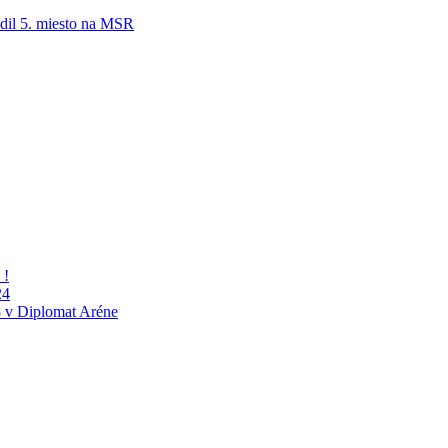
adil 5. miesto na MSR
 !
24
 v Diplomat Aréne