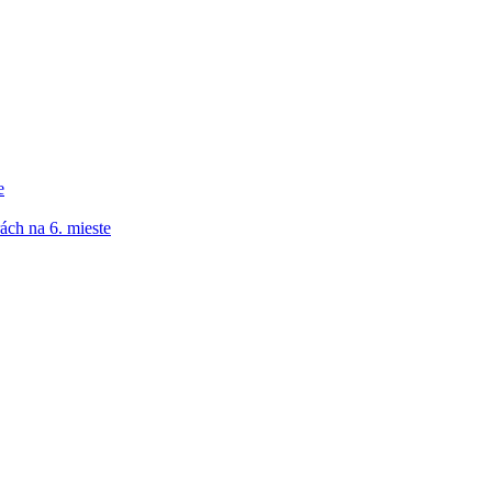
e
ách na 6. mieste