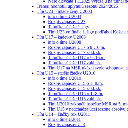
Naše dievčatá 1.1.2025 vyrážajú na turnaj 
Tréneri hodnotili uplynulú sezónu 2024/2025
Tím U23 – mladé ženy U2003
info o tíme U2003
Rozpis zápasov U23
Tabuľka súťaže 1. ligy
Tím U23 vo finále 1. ligy podľahol Košici
Tím U17 – kadetky U2008
info o tíme U2008
Rozpis zápasov U17 o 9-.16.m.
Rozpis zápasov U17 zákl. sk.
Tabuľka súťaže U17 o 9.-16.m.
Tabuľka súťaže U17 zákl. sk.
Tím U17 na MSR ukázal svoje schopnosti a z
Tím U15 – staršie žiačky U2010
info o tíme U2010
Rozpis zápasov U15 o 1.-8.m.
Rozpis zápasov U15 zákl. sk.
Tabuľka súťaže U15 o 1.-8.m.
Tabuľka súťaže U15 zákl. sk.
Tím U2010 zakončil úspešne MSR na 5. mi
Tím U15 v nadchádzajúcej sezóne absolvu
Tím U14 – žiačky rok U2011
info o tíme U2011
Rozpis zápasov U14