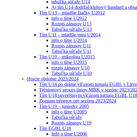
tabuľka súťaže U14
Aj tím U14 dodržal klubový štandard a obs
Tím U13 – mladšie žiačky U2012
info o tíme U2012
Rozpis zápasov U13
Tabuľka súťaže U13
Tím U11 – mladšie mini U2014
info o tíme U2014
Rozpis zápasov U11
Tabuľka súťaže U11
Tím U10 – mikroliga U2015
info o tíme U2015
rozpis zápasov U10
Tabuľka súťaže U10
Hracie obdobie 2023/2024
Tím U18 po dráme víťazom turnaja EGBL v Litve
Tréningový proces tímov MBK v sezóne 2023/20
Tím U18 suverénnym víťazom turnaja EGBL U18
Zoznam trénerov pre sezónu 2023/2024
Tím U19 – juniorky 2005
info o tíme U2005
Tabuľka súťaže
Rozpis zápasov U19
Tím EGBL U18
Info o tíme U2006