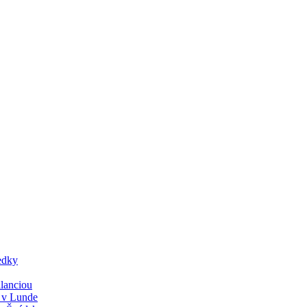
edky
lanciou
y v Lunde