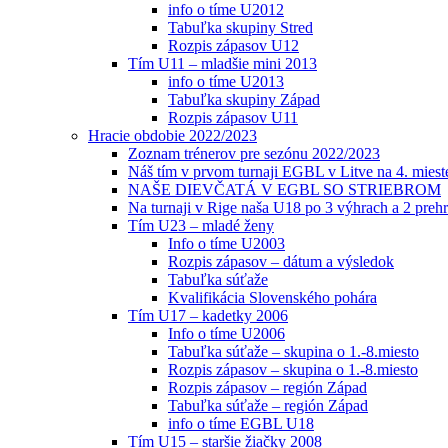
info o tíme U2012
Tabuľka skupiny Stred
Rozpis zápasov U12
Tím U11 – mladšie mini 2013
info o tíme U2013
Tabuľka skupiny Západ
Rozpis zápasov U11
Hracie obdobie 2022/2023
Zoznam trénerov pre sezónu 2022/2023
Náš tím v prvom turnaji EGBL v Litve na 4. miest
NAŠE DIEVČATÁ V EGBL SO STRIEBROM
Na turnaji v Rige naša U18 po 3 výhrach a 2 prehr
Tím U23 – mladé ženy
Info o tíme U2003
Rozpis zápasov – dátum a výsledok
Tabuľka súťaže
Kvalifikácia Slovenského pohára
Tím U17 – kadetky 2006
Info o tíme U2006
Tabuľka súťaže – skupina o 1.-8.miesto
Rozpis zápasov – skupina o 1.-8.miesto
Rozpis zápasov – región Západ
Tabuľka súťaže – región Západ
info o tíme EGBL U18
Tím U15 – staršie žiačky 2008