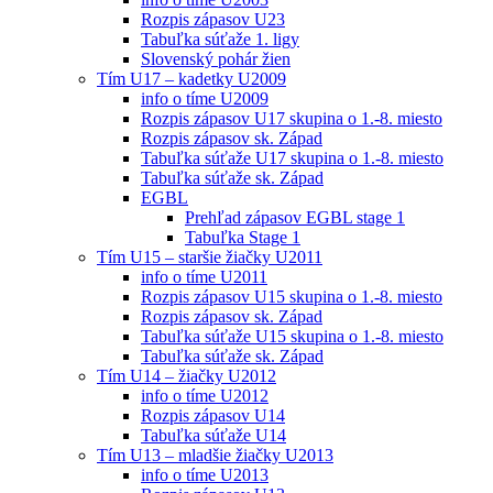
Rozpis zápasov U23
Tabuľka súťaže 1. ligy
Slovenský pohár žien
Tím U17 – kadetky U2009
info o tíme U2009
Rozpis zápasov U17 skupina o 1.-8. miesto
Rozpis zápasov sk. Západ
Tabuľka súťaže U17 skupina o 1.-8. miesto
Tabuľka súťaže sk. Západ
EGBL
Prehľad zápasov EGBL stage 1
Tabuľka Stage 1
Tím U15 – staršie žiačky U2011
info o tíme U2011
Rozpis zápasov U15 skupina o 1.-8. miesto
Rozpis zápasov sk. Západ
Tabuľka súťaže U15 skupina o 1.-8. miesto
Tabuľka súťaže sk. Západ
Tím U14 – žiačky U2012
info o tíme U2012
Rozpis zápasov U14
Tabuľka súťaže U14
Tím U13 – mladšie žiačky U2013
info o tíme U2013