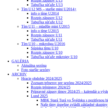
Rozpis zápasov U13
Tabuľka súťaže U13
Tím U12 MS – staršie mini U2014+
info o tíme U2014
Rozpis zápasov U12
Tabuľka súťaže U12
Tím U11 – mladšie mini U2015
info o tíme U2015
Rozpis zápasov U11
Tabuľka súťaže U11
Tím U10 – mikroliga U2016
Súpiska tímu U10
Rozpis zápasov U10
Tabuľka súťaže mikroigy U10
GALÉRIA
Aktuálna sezóna
Foto staršie sezóny
ARCHIV
Hracie obdobie 2024/2025
Zoznam trénerov pre sezónu 2024/2025
Rozpis tréningov 2024/25
Prípravné zápasy tímov 2024/25 – kalendár a výsl
Lund 2025
MBK Stará Turá vo Švédsku s pozitívnou bi
Naše tímy úspešne zvládli základné skupin