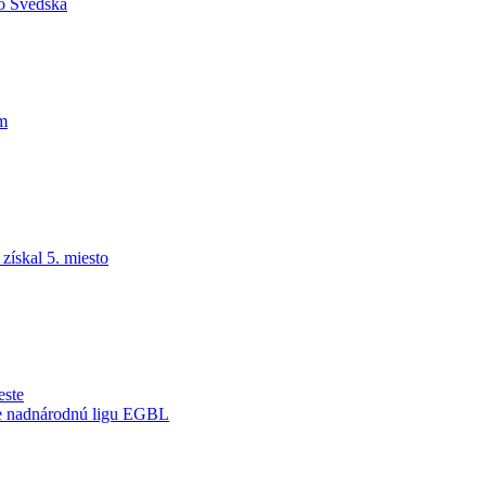
do Švédska
am
ískal 5. miesto
este
je nadnárodnú ligu EGBL