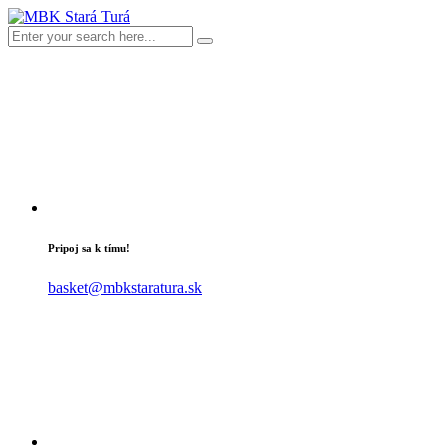
Pripoj sa k tímu!
basket@mbkstaratura.sk