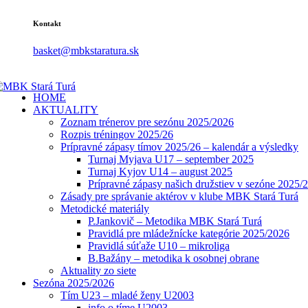
Kontakt
basket@mbkstaratura.sk
HOME
AKTUALITY
Zoznam trénerov pre sezónu 2025/2026
Rozpis tréningov 2025/26
Prípravné zápasy tímov 2025/26 – kalendár a výsledky
Turnaj Myjava U17 – september 2025
Turnaj Kyjov U14 – august 2025
Prípravné zápasy našich družstiev v sezóne 2025/
Zásady pre správanie aktérov v klube MBK Stará Turá
Metodické materiály
P.Jankovič – Metodika MBK Stará Turá
Pravidlá pre mládežnícke kategórie 2025/2026
Pravidlá súťaže U10 – mikroliga
B.Bažány – metodika k osobnej obrane
Aktuality zo siete
Sezóna 2025/2026
Tím U23 – mladé ženy U2003
info o tíme U2003