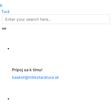
Pripoj sa k tímu!
basket@mbkstaratura.sk