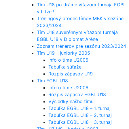
Tím U18 po dráme víťazom turnaja EGBL
v Litve !
Tréningový proces tímov MBK v sezóne
2023/2024
Tím U18 suverénnym víťazom turnaja
EGBL U18 v Diplomat Aréne
Zoznam trénerov pre sezónu 2023/2024
Tím U19 – juniorky 2005
info o tíme U2005
Tabuľka súťaže
Rozpis zápasov U19
Tím EGBL U18
Info o tíme U2006
Rozpis zápasov EGBL U18
Výsledky nášho tímu
Tabuľka EGBL U18 – 1. turnaj
Tabuľka EGBL U18 – 2. turnaj
Tabuľka EGBL U18 – 3. turnaj
Tím U17 MS – kadetky 2007