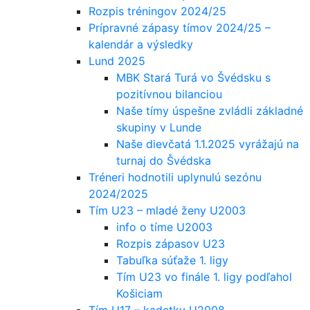
Rozpis tréningov 2024/25
Prípravné zápasy tímov 2024/25 –
kalendár a výsledky
Lund 2025
MBK Stará Turá vo Švédsku s
pozitívnou bilanciou
Naše tímy úspešne zvládli základné
skupiny v Lunde
Naše dievčatá 1.1.2025 vyrážajú na
turnaj do Švédska
Tréneri hodnotili uplynulú sezónu
2024/2025
Tím U23 – mladé ženy U2003
info o tíme U2003
Rozpis zápasov U23
Tabuľka súťaže 1. ligy
Tím U23 vo finále 1. ligy podľahol
Košiciam
Tím U17 – kadetky U2008