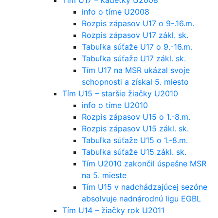
info o tíme U2008
Rozpis zápasov U17 o 9-.16.m.
Rozpis zápasov U17 zákl. sk.
Tabuľka súťaže U17 o 9.-16.m.
Tabuľka súťaže U17 zákl. sk.
Tím U17 na MSR ukázal svoje
schopnosti a získal 5. miesto
Tím U15 – staršie žiačky U2010
info o tíme U2010
Rozpis zápasov U15 o 1.-8.m.
Rozpis zápasov U15 zákl. sk.
Tabuľka súťaže U15 o 1.-8.m.
Tabuľka súťaže U15 zákl. sk.
Tím U2010 zakončil úspešne MSR
na 5. mieste
Tím U15 v nadchádzajúcej sezóne
absolvuje nadnárodnú ligu EGBL
Tím U14 – žiačky rok U2011