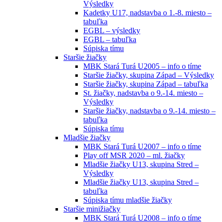
Výsledky
Kadetky U17, nadstavba o 1.-8. miesto –
tabuľka
EGBL – výsledky
EGBL – tabuľka
Súpiska tímu
Staršie žiačky
MBK Stará Turá U2005 – info o tíme
Staršie žiačky, skupina Západ – Výsledky
Staršie žiačky, skupina Západ – tabuľka
St. žiačky, nadstavba o 9.-14. miesto –
Výsledky
Staršie žiačky, nadstavba o 9.-14. miesto –
tabuľka
Súpiska tímu
Mladšie žiačky
MBK Stará Turá U2007 – info o tíme
Play off MSR 2020 – ml. žiačky
Mladšie žiačky U13, skupina Stred –
Výsledky
Mladšie žiačky U13, skupina Stred –
tabuľka
Súpiska tímu mladšie žiačky
Staršie minižiačky
MBK Stará Turá U2008 – info o tíme