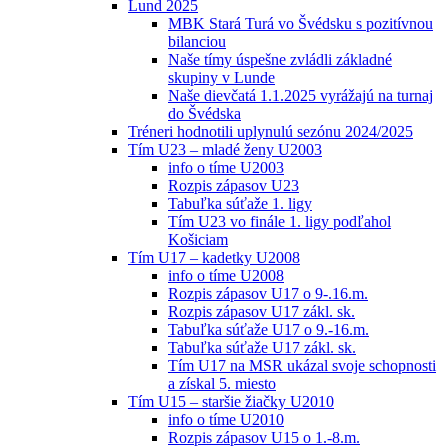
Lund 2025
MBK Stará Turá vo Švédsku s pozitívnou
bilanciou
Naše tímy úspešne zvládli základné
skupiny v Lunde
Naše dievčatá 1.1.2025 vyrážajú na turnaj
do Švédska
Tréneri hodnotili uplynulú sezónu 2024/2025
Tím U23 – mladé ženy U2003
info o tíme U2003
Rozpis zápasov U23
Tabuľka súťaže 1. ligy
Tím U23 vo finále 1. ligy podľahol
Košiciam
Tím U17 – kadetky U2008
info o tíme U2008
Rozpis zápasov U17 o 9-.16.m.
Rozpis zápasov U17 zákl. sk.
Tabuľka súťaže U17 o 9.-16.m.
Tabuľka súťaže U17 zákl. sk.
Tím U17 na MSR ukázal svoje schopnosti
a získal 5. miesto
Tím U15 – staršie žiačky U2010
info o tíme U2010
Rozpis zápasov U15 o 1.-8.m.