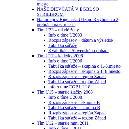
mieste
NAŠE DIEVČATÁ V EGBL SO
STRIEBROM
Na turnaji v Rige naša U18 po 3 výhrach a 2
prehrách na 6. mieste
Tím U23 – mladé ženy
Info o tíme U2003
Rozpis zápasov – dátum a výsledok
Tabuľka súťaže
Kvalifikácia Slovenského pohára
Tím U17 – kadetky 2006
Info o tíme U2006
Tabuľka súťaže – skupina o 1.-8.miesto
Rozpis zápasov – skupina o 1.-8.miesto
Rozpis zápasov – región Západ
Tabuľka súťaže – región Západ
info o tíme EGBL U18
Tím U15 – staršie žiačky 2008
Info o tíme U2008
Rozpis zápasov – skupina B
Tabuľka súťaže – skupina B
Rozpis zápasov – región Západ
Tabuľka súťaže – región Západ
Tím U12 – staršie mini 2011
Info o tíme U2011