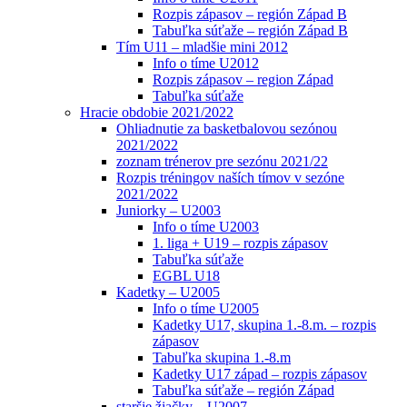
Rozpis zápasov – región Západ B
Tabuľka súťaže – región Západ B
Tím U11 – mladšie mini 2012
Info o tíme U2012
Rozpis zápasov – region Západ
Tabuľka súťaže
Hracie obdobie 2021/2022
Ohliadnutie za basketbalovou sezónou
2021/2022
zoznam trénerov pre sezónu 2021/22
Rozpis tréningov naších tímov v sezóne
2021/2022
Juniorky – U2003
Info o tíme U2003
1. liga + U19 – rozpis zápasov
Tabuľka súťaže
EGBL U18
Kadetky – U2005
Info o tíme U2005
Kadetky U17, skupina 1.-8.m. – rozpis
zápasov
Tabuľka skupina 1.-8.m
Kadetky U17 západ – rozpis zápasov
Tabuľka súťaže – región Západ
staršie žiačky – U2007