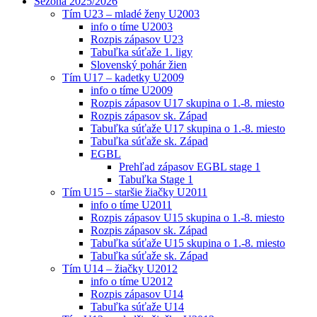
Sezóna 2025/2026
Tím U23 – mladé ženy U2003
info o tíme U2003
Rozpis zápasov U23
Tabuľka súťaže 1. ligy
Slovenský pohár žien
Tím U17 – kadetky U2009
info o tíme U2009
Rozpis zápasov U17 skupina o 1.-8. miesto
Rozpis zápasov sk. Západ
Tabuľka súťaže U17 skupina o 1.-8. miesto
Tabuľka súťaže sk. Západ
EGBL
Prehľad zápasov EGBL stage 1
Tabuľka Stage 1
Tím U15 – staršie žiačky U2011
info o tíme U2011
Rozpis zápasov U15 skupina o 1.-8. miesto
Rozpis zápasov sk. Západ
Tabuľka súťaže U15 skupina o 1.-8. miesto
Tabuľka súťaže sk. Západ
Tím U14 – žiačky U2012
info o tíme U2012
Rozpis zápasov U14
Tabuľka súťaže U14