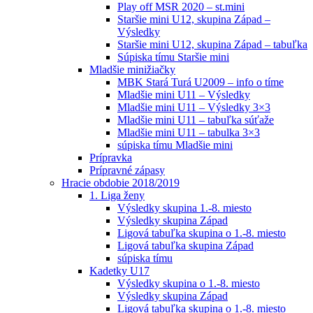
Play off MSR 2020 – st.mini
Staršie mini U12, skupina Západ –
Výsledky
Staršie mini U12, skupina Západ – tabuľka
Súpiska tímu Staršie mini
Mladšie minižiačky
MBK Stará Turá U2009 – info o tíme
Mladšie mini U11 – Výsledky
Mladšie mini U11 – Výsledky 3×3
Mladšie mini U11 – tabuľka súťaže
Mladšie mini U11 – tabulka 3×3
súpiska tímu Mladšie mini
Prípravka
Prípravné zápasy
Hracie obdobie 2018/2019
1. Liga ženy
Výsledky skupina 1.-8. miesto
Výsledky skupina Západ
Ligová tabuľka skupina o 1.-8. miesto
Ligová tabuľka skupina Západ
súpiska tímu
Kadetky U17
Výsledky skupina o 1.-8. miesto
Výsledky skupina Západ
Ligová tabuľka skupina o 1.-8. miesto