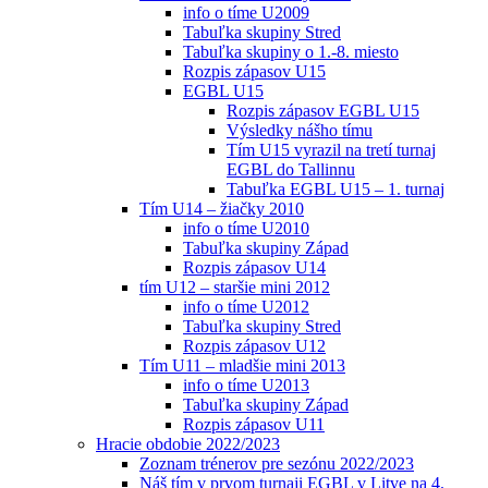
info o tíme U2009
Tabuľka skupiny Stred
Tabuľka skupiny o 1.-8. miesto
Rozpis zápasov U15
EGBL U15
Rozpis zápasov EGBL U15
Výsledky nášho tímu
Tím U15 vyrazil na tretí turnaj
EGBL do Tallinnu
Tabuľka EGBL U15 – 1. turnaj
Tím U14 – žiačky 2010
info o tíme U2010
Tabuľka skupiny Západ
Rozpis zápasov U14
tím U12 – staršie mini 2012
info o tíme U2012
Tabuľka skupiny Stred
Rozpis zápasov U12
Tím U11 – mladšie mini 2013
info o tíme U2013
Tabuľka skupiny Západ
Rozpis zápasov U11
Hracie obdobie 2022/2023
Zoznam trénerov pre sezónu 2022/2023
Náš tím v prvom turnaji EGBL v Litve na 4.