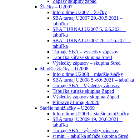
Zápasy skupiny západ
Žiačky – U2007
Info o tíme U2007 – žiačky
SBA turnaj U2007 29.-30.5.2021 –
tabuľka
SBA TURNAJ U2007 5.-6.6.2021 –
tabuľka
SBA TURNAJ U2007 26.-27.6.2021 –
tabuľka
Turnaje SBA – výsledky zápasov
Tabuľka súťaže skupina Stred
Výsledky zápasov – skupina Stred
Mladšie žiačky – U2008
Info o tíme U2008 – mladšie žiačky
SBA turnaj U2008 5.-6.6.2021 – tabuľka
Turnaje SBA – Výsledky zápasov
Tabuľka súťaže skupina Západ
Výsledky zápasov skupina Západ
Prípravný turnaj 9/2020
Staršie minižiačky – U2009
Info o tíme U2009 – staršie minižiačky
SBA turnaj U2009 19.-20.6.2021 –
tabuľka
Turnaje SBA – výsledky zápasov
st mini – tabuľka súťaže skupina Stred