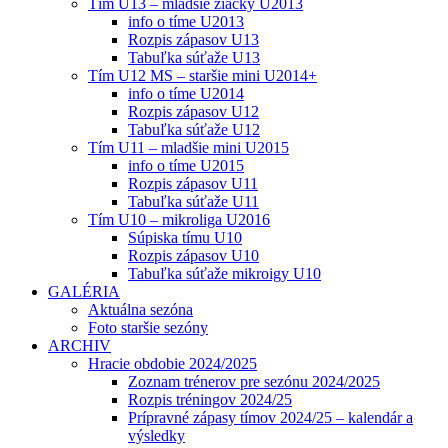
Tím U13 – mladšie žiačky U2013
info o tíme U2013
Rozpis zápasov U13
Tabuľka súťaže U13
Tím U12 MS – staršie mini U2014+
info o tíme U2014
Rozpis zápasov U12
Tabuľka súťaže U12
Tím U11 – mladšie mini U2015
info o tíme U2015
Rozpis zápasov U11
Tabuľka súťaže U11
Tím U10 – mikroliga U2016
Súpiska tímu U10
Rozpis zápasov U10
Tabuľka súťaže mikroigy U10
GALÉRIA
Aktuálna sezóna
Foto staršie sezóny
ARCHIV
Hracie obdobie 2024/2025
Zoznam trénerov pre sezónu 2024/2025
Rozpis tréningov 2024/25
Prípravné zápasy tímov 2024/25 – kalendár a
výsledky