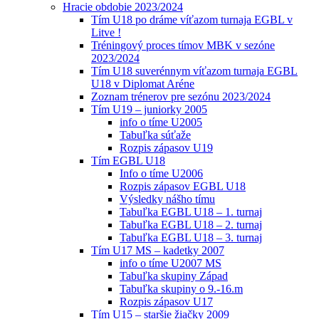
Hracie obdobie 2023/2024
Tím U18 po dráme víťazom turnaja EGBL v
Litve !
Tréningový proces tímov MBK v sezóne
2023/2024
Tím U18 suverénnym víťazom turnaja EGBL
U18 v Diplomat Aréne
Zoznam trénerov pre sezónu 2023/2024
Tím U19 – juniorky 2005
info o tíme U2005
Tabuľka súťaže
Rozpis zápasov U19
Tím EGBL U18
Info o tíme U2006
Rozpis zápasov EGBL U18
Výsledky nášho tímu
Tabuľka EGBL U18 – 1. turnaj
Tabuľka EGBL U18 – 2. turnaj
Tabuľka EGBL U18 – 3. turnaj
Tím U17 MS – kadetky 2007
info o tíme U2007 MS
Tabuľka skupiny Západ
Tabuľka skupiny o 9.-16.m
Rozpis zápasov U17
Tím U15 – staršie žiačky 2009