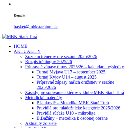
Kontakt
basket@mbkstaratura.sk
HOME
AKTUALITY
Zoznam trénerov pre sezónu 2025/2026
Rozpis tréningov 2025/26
Prípravné zápasy tímov 2025/26 – kalendár a výsledky
Turnaj Myjava U17 – september 2025
Turnaj Kyjov U14 – august 2025
Prípravné zápasy našich družstiev v sezóne
2025/2026
Zásady pre správanie aktérov v klube MBK Stará Turá
Metodické materiály
P.Jankovič – Metodika MBK Stará Turá
Pravidlá pre mládežnícke kategórie 2025/2026
Pravidlá súťaže U10 – mikroliga
B.Bažány – metodika k osobnej obrane
Aktuality zo siete