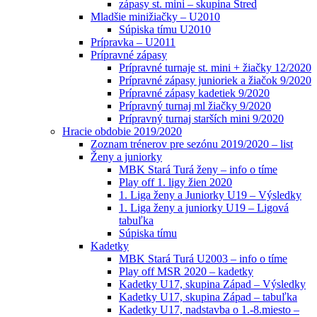
zápasy st. mini – skupina Stred
Mladšie minižiačky – U2010
Súpiska tímu U2010
Prípravka – U2011
Prípravné zápasy
Prípravné turnaje st. mini + žiačky 12/2020
Prípravné zápasy junioriek a žiačok 9/2020
Prípravné zápasy kadetiek 9/2020
Prípravný turnaj ml žiačky 9/2020
Prípravný turnaj starších mini 9/2020
Hracie obdobie 2019/2020
Zoznam trénerov pre sezónu 2019/2020 – list
Ženy a juniorky
MBK Stará Turá ženy – info o tíme
Play off 1. ligy žien 2020
1. Liga ženy a Juniorky U19 – Výsledky
1. Liga ženy a juniorky U19 – Ligová
tabuľka
Súpiska tímu
Kadetky
MBK Stará Turá U2003 – info o tíme
Play off MSR 2020 – kadetky
Kadetky U17, skupina Západ – Výsledky
Kadetky U17, skupina Západ – tabuľka
Kadetky U17, nadstavba o 1.-8.miesto –