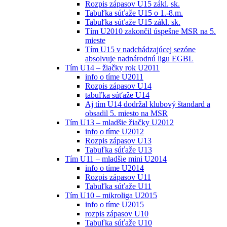
Rozpis zápasov U15 zákl. sk.
Tabuľka súťaže U15 o 1.-8.m.
Tabuľka súťaže U15 zákl. sk.
Tím U2010 zakončil úspešne MSR na 5.
mieste
Tím U15 v nadchádzajúcej sezóne
absolvuje nadnárodnú ligu EGBL
Tím U14 – žiačky rok U2011
info o tíme U2011
Rozpis zápasov U14
tabuľka súťaže U14
Aj tím U14 dodržal klubový štandard a
obsadil 5. miesto na MSR
Tím U13 – mladšie žiačky U2012
info o tíme U2012
Rozpis zápasov U13
Tabuľka súťaže U13
Tím U11 – mladšie mini U2014
info o tíme U2014
Rozpis zápasov U11
Tabuľka súťaže U11
Tím U10 – mikroliga U2015
info o tíme U2015
rozpis zápasov U10
Tabuľka súťaže U10