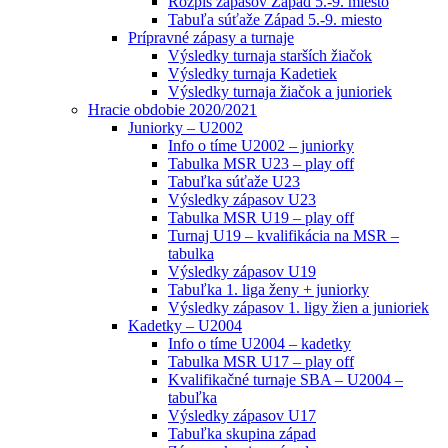
Rozpis zápasov Západ 5.-9. miesto
Tabuľa súťaže Západ 5.-9. miesto
Prípravné zápasy a turnaje
Výsledky turnaja starších žiačok
Výsledky turnaja Kadetiek
Výsledky turnaja žiačok a junioriek
Hracie obdobie 2020/2021
Juniorky – U2002
Info o tíme U2002 – juniorky
Tabulka MSR U23 – play off
Tabuľka súťaže U23
Výsledky zápasov U23
Tabulka MSR U19 – play off
Turnaj U19 – kvalifikácia na MSR –
tabulka
Výsledky zápasov U19
Tabuľka 1. liga ženy + juniorky
Výsledky zápasov 1. ligy žien a junioriek
Kadetky – U2004
Info o tíme U2004 – kadetky
Tabulka MSR U17 – play off
Kvalifikačné turnaje SBA – U2004 –
tabuľka
Výsledky zápasov U17
Tabuľka skupina západ