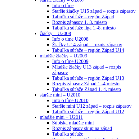
Info o tíme
Staršie žiačky U15 západ – rozpis zápasov
Tabuľka súťaže – región Západ
Rozpis zápasov 1.-8. miesto
Tabuľka súťaže liga 1.-8. miesto
žiačky – U2008
Info o tíme U2008
Žiačky U14 západ – rozpis zápasov
Tabuľka súťaže – región Západ U14
mladšie žiačky – U2009
Info o tíme U2009
Mladšie žiačky U13 západ – rozpis
zápasov
Tabuľka súťaže – región Západ U13
Rozpis zápasov Západ 1.-4.miesto
Tabuľka súťaže Západ 1.-4. miesto
staršie mini – U2010
Info o tíme U2010
Staršie mini U12 západ – rozpis zápasov
Tabuľka súťaže – región Západ U12
mladšie mini – U2011
Súpiska mladšie mini
Rozpis zápasov skupina západ
Tabuľka súťaže