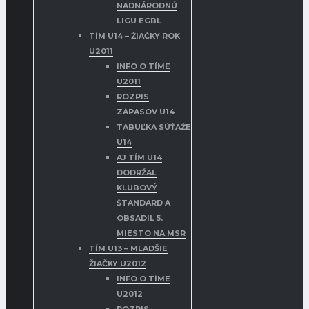
NADNÁRODNÚ
LIGU EGBL
TÍM U14 – ŽIAČKY ROK
U2011
INFO O TÍME
U2011
ROZPIS
ZÁPASOV U14
TABUĽKA SÚŤAŽE
U14
AJ TÍM U14
DODRŽAL
KLUBOVÝ
ŠTANDARD A
OBSADIL 5.
MIESTO NA MSR
TÍM U13 – MLADŠIE
ŽIAČKY U2012
INFO O TÍME
U2012