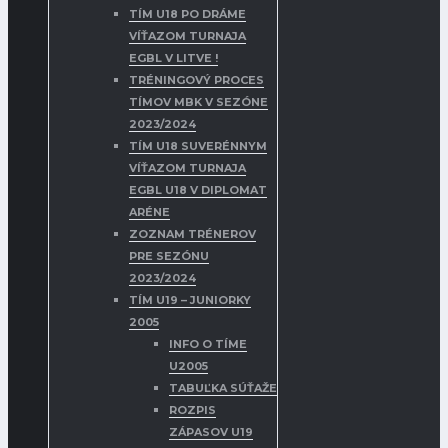
TÍM U18 PO DRÁME
VÍŤAZOM TURNAJA
EGBL V LITVE !
TRÉNINGOVÝ PROCES
TÍMOV MBK V SEZÓNE
2023/2024
TÍM U18 SUVERÉNNYM
VÍŤAZOM TURNAJA
EGBL U18 V DIPLOMAT
ARÉNE
ZOZNAM TRÉNEROV
PRE SEZÓNU
2023/2024
TÍM U19 – JUNIORKY
2005
INFO O TÍME
U2005
TABUĽKA SÚŤAŽE
ROZPIS
ZÁPASOV U19