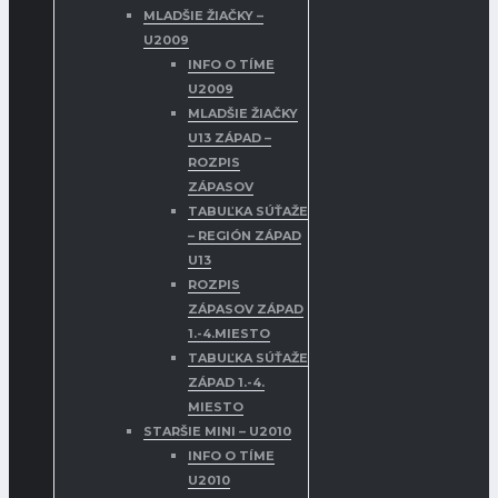
MLADŠIE ŽIAČKY –
U2009
INFO O TÍME
U2009
MLADŠIE ŽIAČKY
U13 ZÁPAD –
ROZPIS
ZÁPASOV
TABUĽKA SÚŤAŽE
– REGIÓN ZÁPAD
U13
ROZPIS
ZÁPASOV ZÁPAD
1.-4.MIESTO
TABUĽKA SÚŤAŽE
ZÁPAD 1.-4.
MIESTO
STARŠIE MINI – U2010
INFO O TÍME
U2010