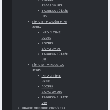
ROZPIS
ZÁPASOV U13
TABUĽKA SÚŤAŽE
U13
TÍM U11 – MLADŠIE MINI
U2014
INFO O TÍME
U2014
ROZPIS
ZÁPASOV U11
TABUĽKA SÚŤAŽE
U11
TÍM U10 – MIKROLIGA
U2015
INFO O TÍME
U2015
ROZPIS
ZÁPASOV U10
TABUĽKA SÚŤAŽE
U10
HRACIE OBDOBIE 2023/2024