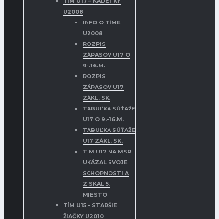
TÍM U17 – KADETKY
U2008
INFO O TÍME
U2008
ROZPIS
ZÁPASOV U17 O
9-.16.M.
ROZPIS
ZÁPASOV U17
ZÁKL. SK.
TABUĽKA SÚŤAŽE
U17 O 9.-16.M.
TABUĽKA SÚŤAŽE
U17 ZÁKL. SK.
TÍM U17 NA MSR
UKÁZAL SVOJE
SCHOPNOSTI A
ZÍSKAL 5.
MIESTO
TÍM U15 – STARŠIE
ŽIAČKY U2010