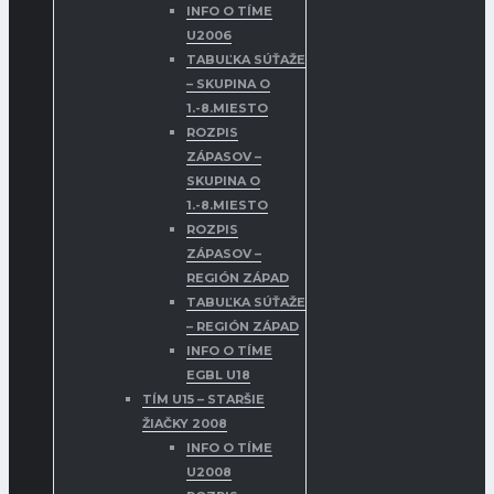
INFO O TÍME
U2006
TABUĽKA SÚŤAŽE
– SKUPINA O
1.-8.MIESTO
ROZPIS
ZÁPASOV –
SKUPINA O
1.-8.MIESTO
ROZPIS
ZÁPASOV –
REGIÓN ZÁPAD
TABUĽKA SÚŤAŽE
– REGIÓN ZÁPAD
INFO O TÍME
EGBL U18
TÍM U15 – STARŠIE
ŽIAČKY 2008
INFO O TÍME
U2008