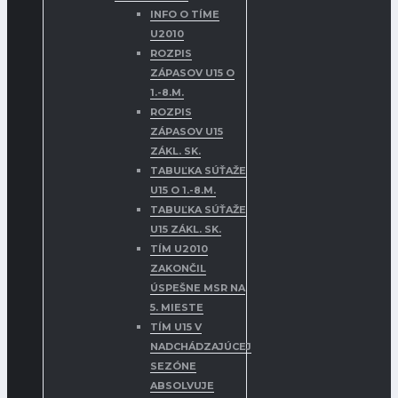
INFO O TÍME
U2010
ROZPIS
ZÁPASOV U15 O
1.-8.M.
ROZPIS
ZÁPASOV U15
ZÁKL. SK.
TABUĽKA SÚŤAŽE
U15 O 1.-8.M.
TABUĽKA SÚŤAŽE
U15 ZÁKL. SK.
TÍM U2010
ZAKONČIL
ÚSPEŠNE MSR NA
5. MIESTE
TÍM U15 V
NADCHÁDZAJÚCEJ
SEZÓNE
ABSOLVUJE