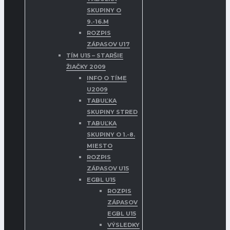
SKUPINY O
9.-16.M
ROZPIS
ZÁPASOV U17
TÍM U15 – STARŠIE
ŽIAČKY 2009
INFO O TÍME
U2009
TABUĽKA
SKUPINY STRED
TABUĽKA
SKUPINY O 1.-8.
MIESTO
ROZPIS
ZÁPASOV U15
EGBL U15
ROZPIS
ZÁPASOV
EGBL U15
VÝSLEDKY