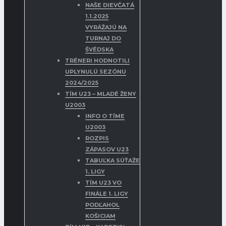
NAŠE DIEVČATÁ
1.1.2025
VYRÁŽAJÚ NA
TURNAJ DO
ŠVÉDSKA
TRÉNERI HODNOTILI
UPLYNULÚ SEZÓNU
2024/2025
TÍM U23 – MLADÉ ŽENY
U2003
INFO O TÍME
U2003
ROZPIS
ZÁPASOV U23
TABUĽKA SÚŤAŽE
1. LIGY
TÍM U23 VO
FINÁLE 1. LIGY
PODĽAHOL
KOŠICIAM