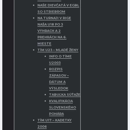
NAŠE DIEVČATÁ V EGBL
SO STRIEBROM
NA TURNAJI V RIGE
NAŠA U18 PO 3
VÝHRACH A 2
PREHRÁCH NA 6.
MIESTE
TÍM U23 – MLADÉ ŽENY
INFO O TÍME
U2003
ROZPIS
ZÁPASOV –
DÁTUM A
VÝSLEDOK
TABUĽKA SÚŤAŽE
KVALIFIKÁCIA
SLOVENSKÉHO
POHÁRA
TÍM U17 – KADETKY
2006