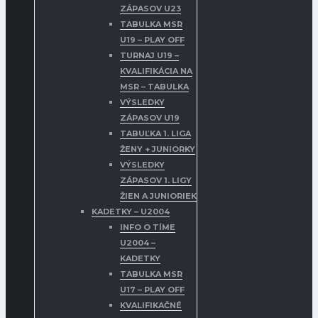
ZÁPASOV U23
TABULKA MSR
U19 – PLAY OFF
TURNAJ U19 –
KVALIFIKÁCIA NA
MSR – TABULKA
VÝSLEDKY
ZÁPASOV U19
TABUĽKA 1. LIGA
ŽENY + JUNIORKY
VÝSLEDKY
ZÁPASOV 1. LIGY
ŽIEN A JUNIORIEK
KADETKY – U2004
INFO O TÍME
U2004 –
KADETKY
TABULKA MSR
U17 – PLAY OFF
KVALIFIKAČNÉ