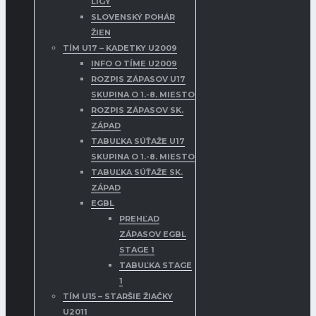
LIGY
SLOVENSKÝ POHÁR
ŽIEN
TÍM U17 – KADETKY U2009
INFO O TÍME U2009
ROZPIS ZÁPASOV U17
SKUPINA O 1.-8. MIESTO
ROZPIS ZÁPASOV SK.
ZÁPAD
TABUĽKA SÚŤAŽE U17
SKUPINA O 1.-8. MIESTO
TABUĽKA SÚŤAŽE SK.
ZÁPAD
EGBL
PREHĽAD
ZÁPASOV EGBL
STAGE 1
TABUĽKA STAGE
1
TÍM U15 – STARŠIE ŽIAČKY
U2011