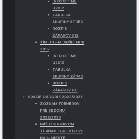
INFO O TÍME
U2012
TABUĽKA
SKUPINY STRED
ROZPIS
ZÁPASOV U12
TÍM U11 – MLADŠIE MINI
2013
INFO O TÍME
U2013
TABUĽKA
SKUPINY ZÁPAD
ROZPIS
ZÁPASOV U11
HRACIE OBDOBIE 2022/2023
ZOZNAM TRÉNEROV
PRE SEZÓNU
2022/2023
NÁŠ TÍM V PRVOM
TURNAJI EGBL V LITVE
NA 4. MIESTE