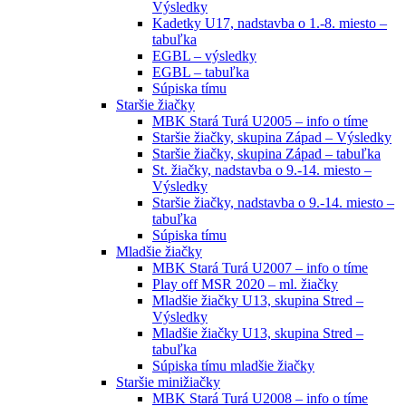
Výsledky
Kadetky U17, nadstavba o 1.-8. miesto –
tabuľka
EGBL – výsledky
EGBL – tabuľka
Súpiska tímu
Staršie žiačky
MBK Stará Turá U2005 – info o tíme
Staršie žiačky, skupina Západ – Výsledky
Staršie žiačky, skupina Západ – tabuľka
St. žiačky, nadstavba o 9.-14. miesto –
Výsledky
Staršie žiačky, nadstavba o 9.-14. miesto –
tabuľka
Súpiska tímu
Mladšie žiačky
MBK Stará Turá U2007 – info o tíme
Play off MSR 2020 – ml. žiačky
Mladšie žiačky U13, skupina Stred –
Výsledky
Mladšie žiačky U13, skupina Stred –
tabuľka
Súpiska tímu mladšie žiačky
Staršie minižiačky
MBK Stará Turá U2008 – info o tíme