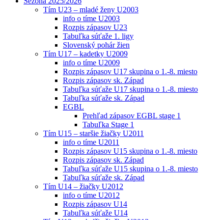
Sezóna 2025/2026
Tím U23 – mladé ženy U2003
info o tíme U2003
Rozpis zápasov U23
Tabuľka súťaže 1. ligy
Slovenský pohár žien
Tím U17 – kadetky U2009
info o tíme U2009
Rozpis zápasov U17 skupina o 1.-8. miesto
Rozpis zápasov sk. Západ
Tabuľka súťaže U17 skupina o 1.-8. miesto
Tabuľka súťaže sk. Západ
EGBL
Prehľad zápasov EGBL stage 1
Tabuľka Stage 1
Tím U15 – staršie žiačky U2011
info o tíme U2011
Rozpis zápasov U15 skupina o 1.-8. miesto
Rozpis zápasov sk. Západ
Tabuľka súťaže U15 skupina o 1.-8. miesto
Tabuľka súťaže sk. Západ
Tím U14 – žiačky U2012
info o tíme U2012
Rozpis zápasov U14
Tabuľka súťaže U14