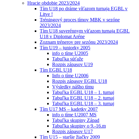
Hracie obdobie 2023/2024
Tím U18 po dráme víťazom turnaja EGBL v
Litve !
Tréningový proces tímov MBK v sezóne
2023/2024
Tím U18 suverénnym víťazom turnaja EGBL
U18 v Diplomat Aréne
Zoznam trénerov pre sezónu 2023/2024
Tím U19 – juniorky 2005
info o tíme U2005
Tabuľka súťaže
Rozpis zápasov U19
Tím EGBL U18
Info o tíme U2006
Rozpis zápasov EGBL U18
Výsledky nášho tímu
Tabuľka EGBL U18 – 1. turnaj
Tabuľka EGBL U18 – 2. turnaj
Tabuľka EGBL U18 – 3. turnaj
Tím U17 MS – kadetky 2007
info o tíme U2007 MS
Tabuľka skupiny Západ
Tabuľka skupiny o 9.-16.m
Rozpis zápasov U17
Tím U15 – staršie žiačky 2009