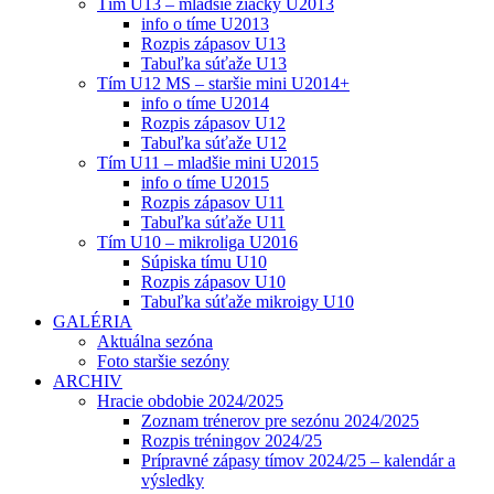
Tím U13 – mladšie žiačky U2013
info o tíme U2013
Rozpis zápasov U13
Tabuľka súťaže U13
Tím U12 MS – staršie mini U2014+
info o tíme U2014
Rozpis zápasov U12
Tabuľka súťaže U12
Tím U11 – mladšie mini U2015
info o tíme U2015
Rozpis zápasov U11
Tabuľka súťaže U11
Tím U10 – mikroliga U2016
Súpiska tímu U10
Rozpis zápasov U10
Tabuľka súťaže mikroigy U10
GALÉRIA
Aktuálna sezóna
Foto staršie sezóny
ARCHIV
Hracie obdobie 2024/2025
Zoznam trénerov pre sezónu 2024/2025
Rozpis tréningov 2024/25
Prípravné zápasy tímov 2024/25 – kalendár a
výsledky