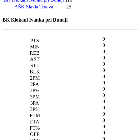
AŠK Slávia Trnava
25
BK Klokani Ivanka pri Dunaji
0
0
0
0
0
0
0
0
0
0
0
0
0
0
0
0
0