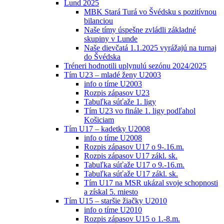
Lund 2025
MBK Stará Turá vo Švédsku s pozitívnou
bilanciou
Naše tímy úspešne zvládli základné
skupiny v Lunde
Naše dievčatá 1.1.2025 vyrážajú na turnaj
do Švédska
Tréneri hodnotili uplynulú sezónu 2024/2025
Tím U23 – mladé ženy U2003
info o tíme U2003
Rozpis zápasov U23
Tabuľka súťaže 1. ligy
Tím U23 vo finále 1. ligy podľahol
Košiciam
Tím U17 – kadetky U2008
info o tíme U2008
Rozpis zápasov U17 o 9-.16.m.
Rozpis zápasov U17 zákl. sk.
Tabuľka súťaže U17 o 9.-16.m.
Tabuľka súťaže U17 zákl. sk.
Tím U17 na MSR ukázal svoje schopnosti
a získal 5. miesto
Tím U15 – staršie žiačky U2010
info o tíme U2010
Rozpis zápasov U15 o 1.-8.m.