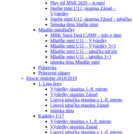
Play off MSR 2020 – st.mini
Staršie mini U12, skupina Západ –
Výsledky
Staršie mini U12, skupina Západ – tabuľka
Súpiska tímu Staršie mini
Mladšie minižiačky
MBK Stará Turá U2009 – info o tíme
Mladšie mini U11 – Výsledky
Mladšie mini U11 – Výsledky 3×3
Mladšie mini U11 – tabuľka súťaže
Mladšie mini U11 – tabulka 3×3
súpiska tímu Mladšie mini
Prípravka
Prípravné zápasy
Hracie obdobie 2018/2019
1. Liga ženy
Výsledky skupina 1.-8. miesto
Výsledky skupina Západ
Ligová tabuľka skupina o 1.-8. miesto
Ligová tabuľka skupina Západ
súpiska tímu
Kadetky U17
Výsledky skupina o 1.-8. miesto
Výsledky skupina Západ
Ligová tabuľka skupina o 1.-8. miesto