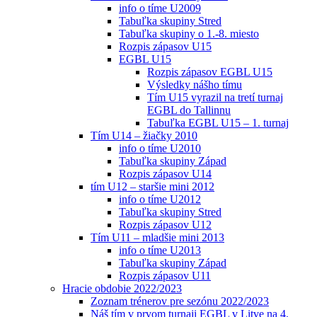
info o tíme U2009
Tabuľka skupiny Stred
Tabuľka skupiny o 1.-8. miesto
Rozpis zápasov U15
EGBL U15
Rozpis zápasov EGBL U15
Výsledky nášho tímu
Tím U15 vyrazil na tretí turnaj
EGBL do Tallinnu
Tabuľka EGBL U15 – 1. turnaj
Tím U14 – žiačky 2010
info o tíme U2010
Tabuľka skupiny Západ
Rozpis zápasov U14
tím U12 – staršie mini 2012
info o tíme U2012
Tabuľka skupiny Stred
Rozpis zápasov U12
Tím U11 – mladšie mini 2013
info o tíme U2013
Tabuľka skupiny Západ
Rozpis zápasov U11
Hracie obdobie 2022/2023
Zoznam trénerov pre sezónu 2022/2023
Náš tím v prvom turnaji EGBL v Litve na 4.