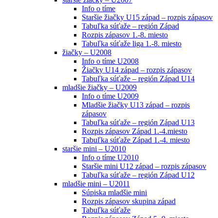
Info o tíme
Staršie žiačky U15 západ – rozpis zápasov
Tabuľka súťaže – región Západ
Rozpis zápasov 1.-8. miesto
Tabuľka súťaže liga 1.-8. miesto
žiačky – U2008
Info o tíme U2008
Žiačky U14 západ – rozpis zápasov
Tabuľka súťaže – región Západ U14
mladšie žiačky – U2009
Info o tíme U2009
Mladšie žiačky U13 západ – rozpis
zápasov
Tabuľka súťaže – región Západ U13
Rozpis zápasov Západ 1.-4.miesto
Tabuľka súťaže Západ 1.-4. miesto
staršie mini – U2010
Info o tíme U2010
Staršie mini U12 západ – rozpis zápasov
Tabuľka súťaže – región Západ U12
mladšie mini – U2011
Súpiska mladšie mini
Rozpis zápasov skupina západ
Tabuľka súťaže