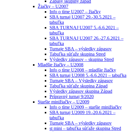
Zápasy skupiny západ
Žiačky – U2007
Info o tíme U2007 – žiačky
SBA turnaj U2007 29.-30.5.2021 –
tabuľka
SBA TURNAJ U2007 5.-6.6.2021 –
tabuľka
SBA TURNAJ U2007 26.-27.6.2021 –
tabuľka
Turnaje SBA – výsledky zápasov
Tabuľka súťaže skupina Stred
Výsledky zápasov – skupina Stred
Mladšie žiačky – U2008
Info o tíme U2008 – mladšie žiačky
SBA turnaj U2008 5.-6.6.2021 – tabuľka
Turnaje SBA – Výsledky zápasov
Tabuľka súťaže skupina Západ
Výsledky zápasov skupina Západ
Prípravný turnaj 9/2020
Staršie minižiačky – U2009
Info o tíme U2009 – staršie minižiačky
SBA turnaj U2009 19.-20.6.2021 –
tabuľka
Turnaje SBA – výsledky zápasov
st mini – tabuľka súťaže skupina Stred