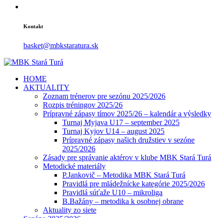
Kontakt
basket@mbkstaratura.sk
HOME
AKTUALITY
Zoznam trénerov pre sezónu 2025/2026
Rozpis tréningov 2025/26
Prípravné zápasy tímov 2025/26 – kalendár a výsledky
Turnaj Myjava U17 – september 2025
Turnaj Kyjov U14 – august 2025
Prípravné zápasy našich družstiev v sezóne
2025/2026
Zásady pre správanie aktérov v klube MBK Stará Turá
Metodické materiály
P.Jankovič – Metodika MBK Stará Turá
Pravidlá pre mládežnícke kategórie 2025/2026
Pravidlá súťaže U10 – mikroliga
B.Bažány – metodika k osobnej obrane
Aktuality zo siete