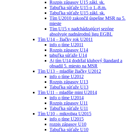
Rozpis zápasov U15 zákl. sk.
Tabuľka súťaže U15 o 1.-8.m.
Tabuľka súťaže U15 zákl. sk.
Tím U2010 zakončil úspešne MSR na 5.
mieste
Tím U15 v nadchádzajúcej sezóne
absolvuje nadnárodnú ligu EGBL
Tím U14 – žiačky rok U2011
info o tíme U2011
Rozpis zápasov U14
tabuľka súťaže U14
Aj tím U14 dodržal klubový štandard a
obsadil 5. miesto na MSR
Tím U13 – mladšie žiačky U2012
info o tíme U2012
Rozpis zápasov U13
Tabuľka súťaže U13
Tím U11 – mladšie mini U2014
info o tíme U2014
Rozpis zápasov U11
Tabuľka súťaže U11
Tím U10 – mikroliga U2015
info o tíme U2015
rozpis zápasov U10
Tabuľka súťaže U10