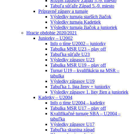
Rozpis zápasov Západ 5.-9. miesto
Tabuľa súťaže Západ 5.-9. miesto
Prípravné zápasy a turnaje
Výsledky turnaja starších žiačok
Výsledky turnaja Kadetiek
Výsledky turnaja žiačok a junioriek
Hracie obdobie 2020/2021
Juniorky – U2002
Info o tíme U2002 – juniorky
Tabulka MSR U23 – play off
Tabuľka súťaže U23
Výsledky zápasov U23
Tabulka MSR U19 – play off
Turnaj U19 – kvalifikácia na MSR –
tabulka
Výsledky zápasov U19
Tabuľka 1. liga ženy + juniorky
Výsledky zápasov 1. ligy žien a junioriek
Kadetky – U2004
Info o tíme U2004 – kadetky
Tabulka MSR U17 – play off
Kvalifikačné turnaje SBA – U2004 –
tabuľka
Výsledky zápasov U17
Tabuľka skupina západ