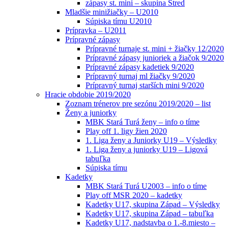
zápasy st. mini – skupina Stred
Mladšie minižiačky – U2010
Súpiska tímu U2010
Prípravka – U2011
Prípravné zápasy
Prípravné turnaje st. mini + žiačky 12/2020
Prípravné zápasy junioriek a žiačok 9/2020
Prípravné zápasy kadetiek 9/2020
Prípravný turnaj ml žiačky 9/2020
Prípravný turnaj starších mini 9/2020
Hracie obdobie 2019/2020
Zoznam trénerov pre sezónu 2019/2020 – list
Ženy a juniorky
MBK Stará Turá ženy – info o tíme
Play off 1. ligy žien 2020
1. Liga ženy a Juniorky U19 – Výsledky
1. Liga ženy a juniorky U19 – Ligová
tabuľka
Súpiska tímu
Kadetky
MBK Stará Turá U2003 – info o tíme
Play off MSR 2020 – kadetky
Kadetky U17, skupina Západ – Výsledky
Kadetky U17, skupina Západ – tabuľka
Kadetky U17, nadstavba o 1.-8.miesto –