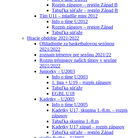
Rozpis zápasov – región Západ B
Tabuľka súťaže – región Západ B
Tím U11 – mladšie mini 2012
Info o tíme U2012
Rozpis zápasov – region Západ
Tabuľka súťaže
Hracie obdobie 2021/2022
Ohliadnutie za basketbalovou sezónou
2021/2022
zoznam trénerov pre sezónu 2021/22
Rozpis tréningov naších tímov v sezóne
2021/2022
Juniorky – U2003
Info o tíme U2003
1. liga + U19 – rozpis zápasov
Tabuľka súťaže
EGBL U18
Kadetky – U2005
Info o tíme U2005
Kadetky U17, skupina 1.-8.m. – rozpis
zápasov
Tabuľka skupina 1.-8.m
Kadetky U17 západ – rozpis zápasov
Tabuľka súťaže – región Západ
staršie žiačky – U2007