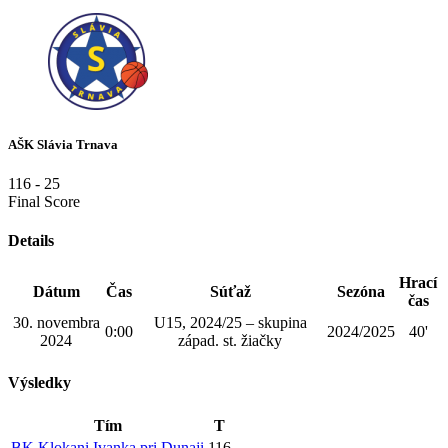
AŠK Slávia Trnava
116
-
25
Final Score
Details
Hrací
Dátum
Čas
Súťaž
Sezóna
čas
30. novembra
U15, 2024/25 – skupina
0:00
2024/2025
40'
2024
západ. st. žiačky
Výsledky
Tím
T
BK Klokani Ivanka pri Dunaji
116