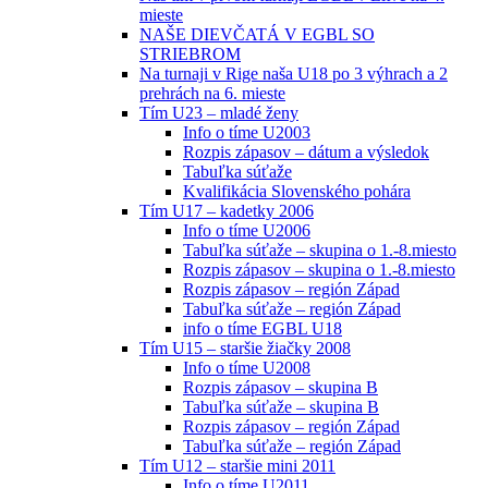
mieste
NAŠE DIEVČATÁ V EGBL SO
STRIEBROM
Na turnaji v Rige naša U18 po 3 výhrach a 2
prehrách na 6. mieste
Tím U23 – mladé ženy
Info o tíme U2003
Rozpis zápasov – dátum a výsledok
Tabuľka súťaže
Kvalifikácia Slovenského pohára
Tím U17 – kadetky 2006
Info o tíme U2006
Tabuľka súťaže – skupina o 1.-8.miesto
Rozpis zápasov – skupina o 1.-8.miesto
Rozpis zápasov – región Západ
Tabuľka súťaže – región Západ
info o tíme EGBL U18
Tím U15 – staršie žiačky 2008
Info o tíme U2008
Rozpis zápasov – skupina B
Tabuľka súťaže – skupina B
Rozpis zápasov – región Západ
Tabuľka súťaže – región Západ
Tím U12 – staršie mini 2011
Info o tíme U2011