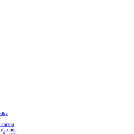
edky
lanciou
y v Lunde