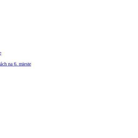
e
ách na 6. mieste