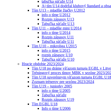
tabuľka súťaže U14
Aj tím U14 dodržal klubový štandard a obs
Tím U13 – mladšie žiačky U2012
info o tíme U2012
Rozpis zápasov U13
Tabuľka súťaže U13
Tím U11 – mladšie mini U2014
info o tíme U2014
Rozpis zápasov U11
Tabuľka súťaže U11
Tím U10 – mikroliga U2015
info o tíme U2015
rozpis zápasov U10
Tabuľka súťaže U10
Hracie obdobie 2023/2024
Tím U18 po dráme víťazom turnaja EGBL v Litve
Tréningový proces tímov MBK v sezóne 2023/20
Tím U18 suverénnym víťazom turnaja EGBL U18
Zoznam trénerov pre sezónu 2023/2024
Tím U19 – juniorky 2005
info o tíme U2005
Tabuľka súťaže
Rozpis zápasov U19
Tím EGBL U18
Info o tíme U2006