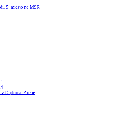
adil 5. miesto na MSR
 !
24
 v Diplomat Aréne