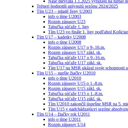
Naše dievčatá 1.1.2025 vyrážajú na turnaj 
Tréneri hodnotili uplynulú sezónu 2024/2025
Tím U23 – mladé ženy U2003
info o tíme U2003
Rozpis zápasov U23
Tabuľka súťaže 1. ligy
Tím U23 vo finále 1. ligy podľahol Košici
Tím U17 – kadetky U2008
info o tíme U2008
Rozpis zápasov U17 o 9-.16.m.
Rozpis zápasov U17 zákl. sk.
Tabuľka súťaže U17 o 9.-16.m.
Tabuľka súťaže U17 zákl. sk.
Tím U17 na MSR ukázal svoje schopnosti a z
Tím U15 – staršie žiačky U2010
info o tíme U2010
Rozpis zápasov U15 o 1.-8.m.
Rozpis zápasov U15 zákl. sk.
Tabuľka súťaže U15 o 1.-8.m.
Tabuľka súťaže U15 zákl. sk.
Tím U2010 zakončil úspešne MSR na 5. mi
Tím U15 v nadchádzajúcej sezóne absolvu
Tím U14 – žiačky rok U2011
info o tíme U2011
Rozpis zápasov U14