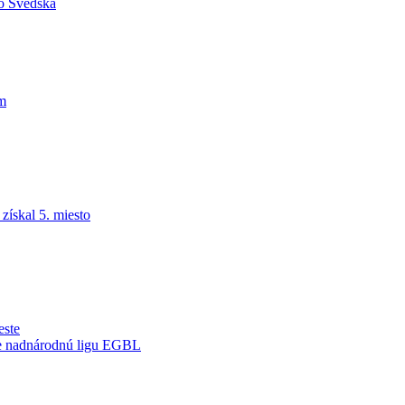
do Švédska
am
ískal 5. miesto
este
je nadnárodnú ligu EGBL