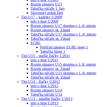
Rozpis zápasov U23
Tabuľka súťaže 1. ligy
Slovenský pohár žien
Tím U17 – kadetky U2009
info o tíme U2009
Rozpis zápasov U17 skupina o 1.-8. miesto
Rozpis zápasov sk. Západ
Tabuľka súťaže U17 skupina o 1.-8. miesto
Tabuľka súťaže sk. Západ
EGBL
Prehľad zápasov EGBL stage 1
Tabuľka Stage 1
Tím U15 – staršie žiačky U2011
info o tíme U2011
Rozpis zápasov U15 skupina o 1.-8. miesto
Rozpis zápasov sk. Západ
Tabuľka súťaže U15 skupina o 1.-8. miesto
Tabuľka súťaže sk. Západ
Tím U14 – žiačky U2012
info o tíme U2012
Rozpis zápasov U14
Tabuľka súťaže U14
Tím U13 – mladšie žiačky U2013
info o tíme U2013