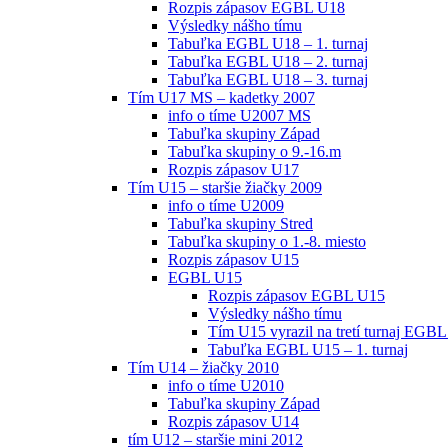
Rozpis zápasov EGBL U18
Výsledky nášho tímu
Tabuľka EGBL U18 – 1. turnaj
Tabuľka EGBL U18 – 2. turnaj
Tabuľka EGBL U18 – 3. turnaj
Tím U17 MS – kadetky 2007
info o tíme U2007 MS
Tabuľka skupiny Západ
Tabuľka skupiny o 9.-16.m
Rozpis zápasov U17
Tím U15 – staršie žiačky 2009
info o tíme U2009
Tabuľka skupiny Stred
Tabuľka skupiny o 1.-8. miesto
Rozpis zápasov U15
EGBL U15
Rozpis zápasov EGBL U15
Výsledky nášho tímu
Tím U15 vyrazil na tretí turnaj EGBL
Tabuľka EGBL U15 – 1. turnaj
Tím U14 – žiačky 2010
info o tíme U2010
Tabuľka skupiny Západ
Rozpis zápasov U14
tím U12 – staršie mini 2012