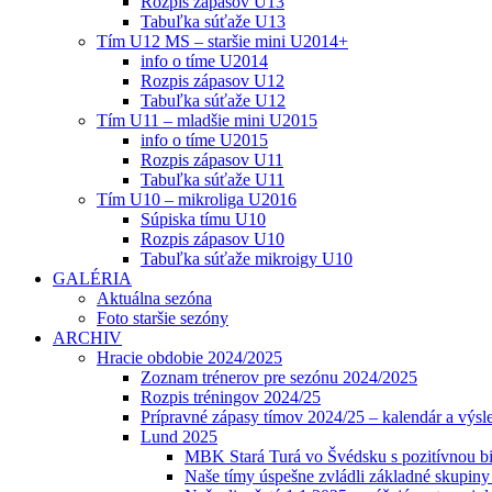
Rozpis zápasov U13
Tabuľka súťaže U13
Tím U12 MS – staršie mini U2014+
info o tíme U2014
Rozpis zápasov U12
Tabuľka súťaže U12
Tím U11 – mladšie mini U2015
info o tíme U2015
Rozpis zápasov U11
Tabuľka súťaže U11
Tím U10 – mikroliga U2016
Súpiska tímu U10
Rozpis zápasov U10
Tabuľka súťaže mikroigy U10
GALÉRIA
Aktuálna sezóna
Foto staršie sezóny
ARCHIV
Hracie obdobie 2024/2025
Zoznam trénerov pre sezónu 2024/2025
Rozpis tréningov 2024/25
Prípravné zápasy tímov 2024/25 – kalendár a výsl
Lund 2025
MBK Stará Turá vo Švédsku s pozitívnou bi
Naše tímy úspešne zvládli základné skupin