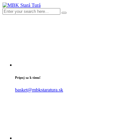
Pripoj sa k tímu!
basket@mbkstaratura.sk