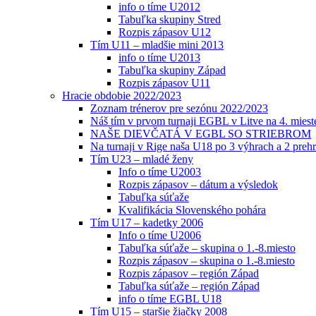
info o tíme U2012
Tabuľka skupiny Stred
Rozpis zápasov U12
Tím U11 – mladšie mini 2013
info o tíme U2013
Tabuľka skupiny Západ
Rozpis zápasov U11
Hracie obdobie 2022/2023
Zoznam trénerov pre sezónu 2022/2023
Náš tím v prvom turnaji EGBL v Litve na 4. miest
NAŠE DIEVČATÁ V EGBL SO STRIEBROM
Na turnaji v Rige naša U18 po 3 výhrach a 2 prehr
Tím U23 – mladé ženy
Info o tíme U2003
Rozpis zápasov – dátum a výsledok
Tabuľka súťaže
Kvalifikácia Slovenského pohára
Tím U17 – kadetky 2006
Info o tíme U2006
Tabuľka súťaže – skupina o 1.-8.miesto
Rozpis zápasov – skupina o 1.-8.miesto
Rozpis zápasov – región Západ
Tabuľka súťaže – región Západ
info o tíme EGBL U18
Tím U15 – staršie žiačky 2008