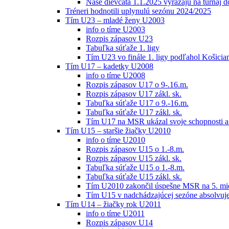
Naše dievčatá 1.1.2025 vyrážajú na turnaj 
Tréneri hodnotili uplynulú sezónu 2024/2025
Tím U23 – mladé ženy U2003
info o tíme U2003
Rozpis zápasov U23
Tabuľka súťaže 1. ligy
Tím U23 vo finále 1. ligy podľahol Košici
Tím U17 – kadetky U2008
info o tíme U2008
Rozpis zápasov U17 o 9-.16.m.
Rozpis zápasov U17 zákl. sk.
Tabuľka súťaže U17 o 9.-16.m.
Tabuľka súťaže U17 zákl. sk.
Tím U17 na MSR ukázal svoje schopnosti a z
Tím U15 – staršie žiačky U2010
info o tíme U2010
Rozpis zápasov U15 o 1.-8.m.
Rozpis zápasov U15 zákl. sk.
Tabuľka súťaže U15 o 1.-8.m.
Tabuľka súťaže U15 zákl. sk.
Tím U2010 zakončil úspešne MSR na 5. mi
Tím U15 v nadchádzajúcej sezóne absolvu
Tím U14 – žiačky rok U2011
info o tíme U2011
Rozpis zápasov U14