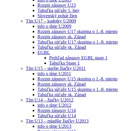
Rozpis zápasov U23
Tabuľka súťaže 1. ligy
Slovenský pohár žien
Tím U17 – kadetky U2009
info o tíme U2009
Rozpis zápasov U17 skupina o 1.-8. miesto
Rozpis zápasov sk. Západ
Tabuľka súťaže U17 skupina o 1.-8. miesto
Tabuľka súťaže sk. Západ
EGBL
Prehľad zápasov EGBL stage 1
Tabuľka Stage 1
Tím U15 – staršie žiačky U2011
info o tíme U2011
Rozpis zápasov U15 skupina o 1.-8. miesto
Rozpis zápasov sk. Západ
Tabuľka súťaže U15 skupina o 1.-8. miesto
Tabuľka súťaže sk. Západ
Tím U14 – žiačky U2012
info o tíme U2012
Rozpis zápasov U14
Tabuľka súťaže U14
Tím U13 – mladšie žiačky U2013
info o tíme U2013