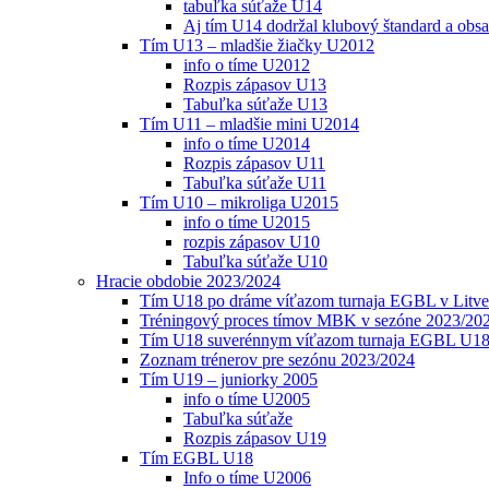
tabuľka súťaže U14
Aj tím U14 dodržal klubový štandard a obs
Tím U13 – mladšie žiačky U2012
info o tíme U2012
Rozpis zápasov U13
Tabuľka súťaže U13
Tím U11 – mladšie mini U2014
info o tíme U2014
Rozpis zápasov U11
Tabuľka súťaže U11
Tím U10 – mikroliga U2015
info o tíme U2015
rozpis zápasov U10
Tabuľka súťaže U10
Hracie obdobie 2023/2024
Tím U18 po dráme víťazom turnaja EGBL v Litve
Tréningový proces tímov MBK v sezóne 2023/20
Tím U18 suverénnym víťazom turnaja EGBL U18
Zoznam trénerov pre sezónu 2023/2024
Tím U19 – juniorky 2005
info o tíme U2005
Tabuľka súťaže
Rozpis zápasov U19
Tím EGBL U18
Info o tíme U2006