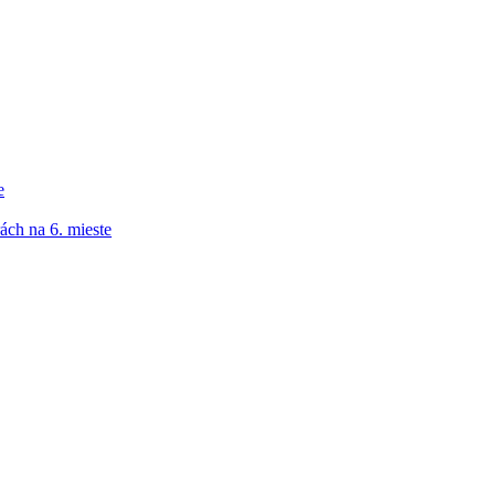
e
ách na 6. mieste