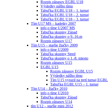
Rozpis zápasov EGBL U18
Výsledky nášho tímu
Tabuľka EGBL U18 – 1. turnaj
Tabuľka EGBL U18 – 2. turnaj
Tabuľka EGBL U18 – 3. turnaj
Tím U17 MS – kadetky 2007
info o tíme U2007 MS
Tabuľka skupiny Západ
Tabuľka skupiny o 9.-16.m
Rozpis zápasov U17
Tím U15 – staršie žiačky 2009
info o tíme U2009
Tabuľka skupiny Stred
Tabuľka skupiny o 1.-8. miesto
Rozpis zápasov U15
EGBL U15
Rozpis zápasov EGBL U15
Výsledky nášho tímu
Tím U15 vyrazil na tretí turnaj EGBL
Tabuľka EGBL U15 – 1. turnaj
Tím U14 – žiačky 2010
info o tíme U2010
Tabuľka skupiny Západ
Rozpis zápasov U14
tím U12 – staršie mini 2012