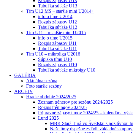
Rozpis zápasov U13
Tabuľka súťaže U13
Tím U12 MS – staršie mini U2014+
info o tíme U2014
Rozpis zápasov U12
Tabuľka súťaže U12
Tím U11 – mladšie mini U2015
info o tíme U2015
Rozpis zápasov U11
Tabuľka súťaže U11
Tím U10 – mikroliga U2016
Súpiska tímu U10
Rozpis zápasov U10
Tabuľka súťaže mikroigy U10
GALÉRIA
Aktuálna sezóna
Foto staršie sezóny
ARCHIV
Hracie obdobie 2024/2025
Zoznam trénerov pre sezónu 2024/2025
Rozpis tréningov 2024/25
Prípravné zápasy tímov 2024/25 – kalendár a výsl
Lund 2025
MBK Stará Turá vo Švédsku s pozitívnou bi
Naše tímy úspešne zvládli základné skupin