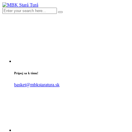
Pripoj sa k tímu!
basket@mbkstaratura.sk