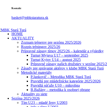
Kontakt
basket@mbkstaratura.sk
HOME
AKTUALITY
Zoznam trénerov pre sezónu 2025/2026
Rozpis tréningov 2025/26
Prípravné zápasy tímov 2025/26 – kalendár a výsledky
Turnaj Myjava U17 – september 2025
Turnaj Kyjov U14 – august 2025
Prípravné zápasy našich družstiev v sezóne 2025/
Zásady pre správanie aktérov v klube MBK Stará Turá
Metodické materiály
P.Jankovič – Metodika MBK Stará Turá
Pravidlá pre mládežnícke kategórie 2025/2026
Pravidlá súťaže U10 – mikroliga
B.Bažány – metodika k osobnej obrane
Aktuality zo siete
Sezóna 2025/2026
Tím U23 – mladé ženy U2003
info o tíme U2003