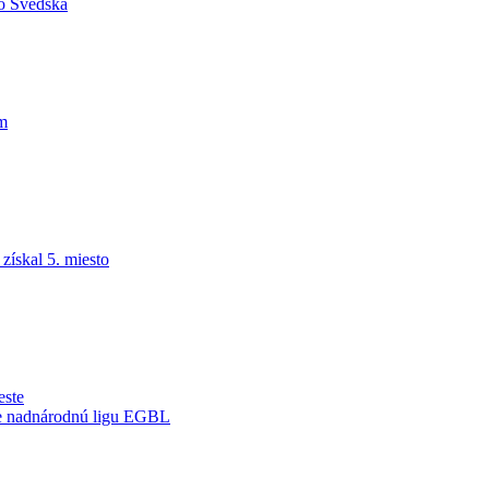
do Švédska
am
ískal 5. miesto
este
je nadnárodnú ligu EGBL