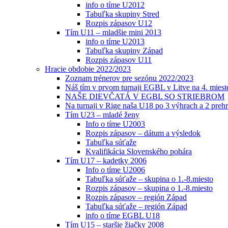
info o tíme U2012
Tabuľka skupiny Stred
Rozpis zápasov U12
Tím U11 – mladšie mini 2013
info o tíme U2013
Tabuľka skupiny Západ
Rozpis zápasov U11
Hracie obdobie 2022/2023
Zoznam trénerov pre sezónu 2022/2023
Náš tím v prvom turnaji EGBL v Litve na 4. miest
NAŠE DIEVČATÁ V EGBL SO STRIEBROM
Na turnaji v Rige naša U18 po 3 výhrach a 2 prehr
Tím U23 – mladé ženy
Info o tíme U2003
Rozpis zápasov – dátum a výsledok
Tabuľka súťaže
Kvalifikácia Slovenského pohára
Tím U17 – kadetky 2006
Info o tíme U2006
Tabuľka súťaže – skupina o 1.-8.miesto
Rozpis zápasov – skupina o 1.-8.miesto
Rozpis zápasov – región Západ
Tabuľka súťaže – región Západ
info o tíme EGBL U18
Tím U15 – staršie žiačky 2008