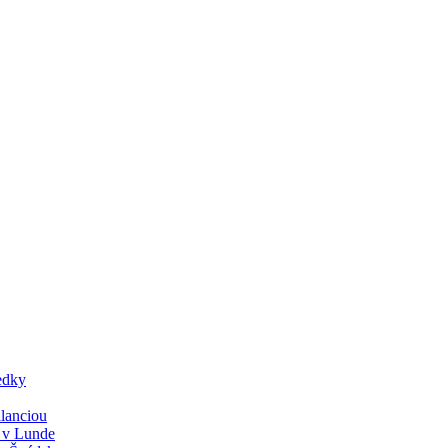
edky
lanciou
y v Lunde