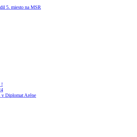
adil 5. miesto na MSR
 !
24
 v Diplomat Aréne