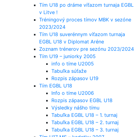
Tím U18 po dráme víťazom turnaja EGBL
v Litve !
Tréningový proces tímov MBK v sezóne
2023/2024
Tím U18 suverénnym víťazom turnaja
EGBL U18 v Diplomat Aréne
Zoznam trénerov pre sezónu 2023/2024
Tím U19 – juniorky 2005
info o tíme U2005
Tabuľka súťaže
Rozpis zápasov U19
Tím EGBL U18
Info o tíme U2006
Rozpis zápasov EGBL U18
Výsledky nášho tímu
Tabuľka EGBL U18 – 1. turnaj
Tabuľka EGBL U18 – 2. turnaj
Tabuľka EGBL U18 – 3. turnaj
Tím U17 MS – kadetky 2007