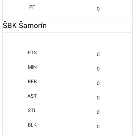
0
ŠBK Šamorín
0
0
0
0
0
0