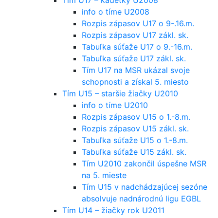
info o tíme U2008
Rozpis zápasov U17 o 9-.16.m.
Rozpis zápasov U17 zákl. sk.
Tabuľka súťaže U17 o 9.-16.m.
Tabuľka súťaže U17 zákl. sk.
Tím U17 na MSR ukázal svoje
schopnosti a získal 5. miesto
Tím U15 – staršie žiačky U2010
info o tíme U2010
Rozpis zápasov U15 o 1.-8.m.
Rozpis zápasov U15 zákl. sk.
Tabuľka súťaže U15 o 1.-8.m.
Tabuľka súťaže U15 zákl. sk.
Tím U2010 zakončil úspešne MSR
na 5. mieste
Tím U15 v nadchádzajúcej sezóne
absolvuje nadnárodnú ligu EGBL
Tím U14 – žiačky rok U2011