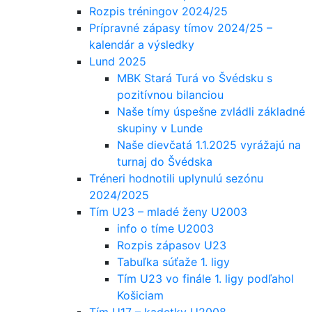
Rozpis tréningov 2024/25
Prípravné zápasy tímov 2024/25 –
kalendár a výsledky
Lund 2025
MBK Stará Turá vo Švédsku s
pozitívnou bilanciou
Naše tímy úspešne zvládli základné
skupiny v Lunde
Naše dievčatá 1.1.2025 vyrážajú na
turnaj do Švédska
Tréneri hodnotili uplynulú sezónu
2024/2025
Tím U23 – mladé ženy U2003
info o tíme U2003
Rozpis zápasov U23
Tabuľka súťaže 1. ligy
Tím U23 vo finále 1. ligy podľahol
Košiciam
Tím U17 – kadetky U2008