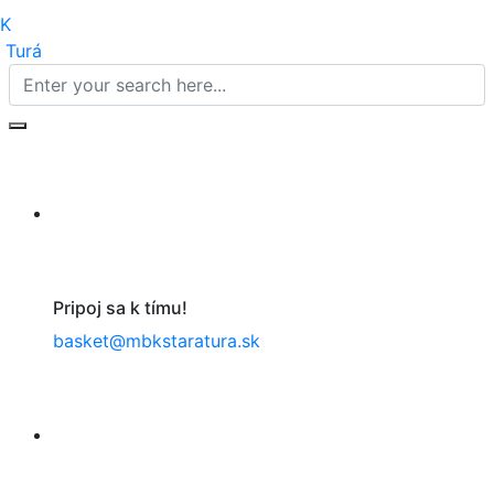
Pripoj sa k tímu!
basket@mbkstaratura.sk