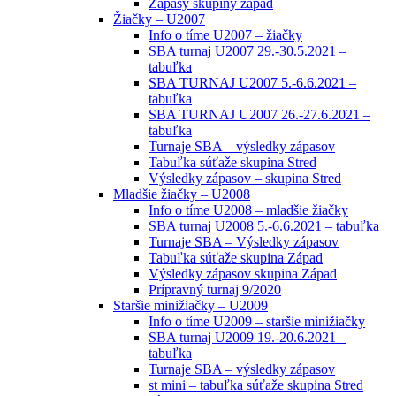
Zápasy skupiny západ
Žiačky – U2007
Info o tíme U2007 – žiačky
SBA turnaj U2007 29.-30.5.2021 –
tabuľka
SBA TURNAJ U2007 5.-6.6.2021 –
tabuľka
SBA TURNAJ U2007 26.-27.6.2021 –
tabuľka
Turnaje SBA – výsledky zápasov
Tabuľka súťaže skupina Stred
Výsledky zápasov – skupina Stred
Mladšie žiačky – U2008
Info o tíme U2008 – mladšie žiačky
SBA turnaj U2008 5.-6.6.2021 – tabuľka
Turnaje SBA – Výsledky zápasov
Tabuľka súťaže skupina Západ
Výsledky zápasov skupina Západ
Prípravný turnaj 9/2020
Staršie minižiačky – U2009
Info o tíme U2009 – staršie minižiačky
SBA turnaj U2009 19.-20.6.2021 –
tabuľka
Turnaje SBA – výsledky zápasov
st mini – tabuľka súťaže skupina Stred