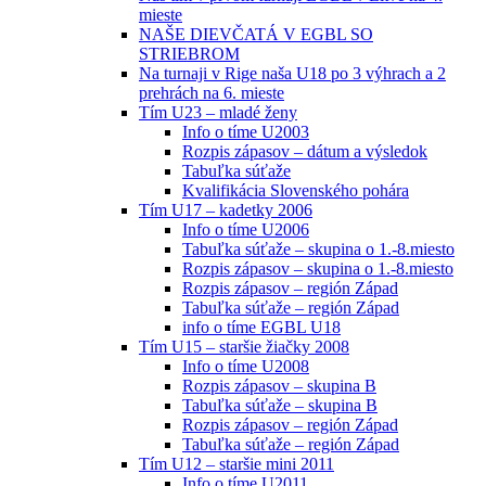
mieste
NAŠE DIEVČATÁ V EGBL SO
STRIEBROM
Na turnaji v Rige naša U18 po 3 výhrach a 2
prehrách na 6. mieste
Tím U23 – mladé ženy
Info o tíme U2003
Rozpis zápasov – dátum a výsledok
Tabuľka súťaže
Kvalifikácia Slovenského pohára
Tím U17 – kadetky 2006
Info o tíme U2006
Tabuľka súťaže – skupina o 1.-8.miesto
Rozpis zápasov – skupina o 1.-8.miesto
Rozpis zápasov – región Západ
Tabuľka súťaže – región Západ
info o tíme EGBL U18
Tím U15 – staršie žiačky 2008
Info o tíme U2008
Rozpis zápasov – skupina B
Tabuľka súťaže – skupina B
Rozpis zápasov – región Západ
Tabuľka súťaže – región Západ
Tím U12 – staršie mini 2011
Info o tíme U2011