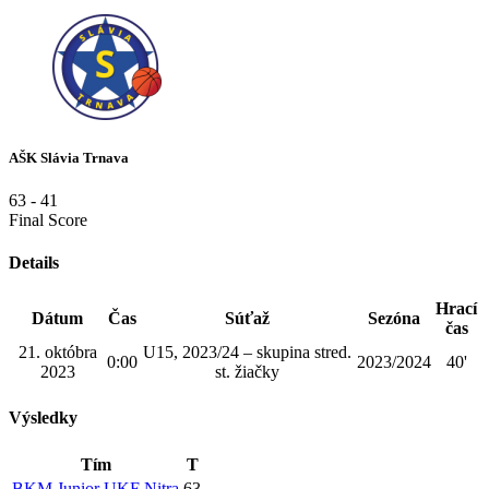
AŠK Slávia Trnava
63
-
41
Final Score
Details
Hrací
Dátum
Čas
Súťaž
Sezóna
čas
21. októbra
U15, 2023/24 – skupina stred.
0:00
2023/2024
40'
2023
st. žiačky
Výsledky
Tím
T
BKM Junior UKF Nitra
63