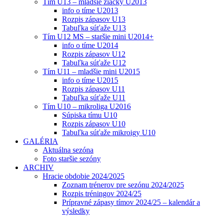
Tím U13 – mladšie žiačky U2013
info o tíme U2013
Rozpis zápasov U13
Tabuľka súťaže U13
Tím U12 MS – staršie mini U2014+
info o tíme U2014
Rozpis zápasov U12
Tabuľka súťaže U12
Tím U11 – mladšie mini U2015
info o tíme U2015
Rozpis zápasov U11
Tabuľka súťaže U11
Tím U10 – mikroliga U2016
Súpiska tímu U10
Rozpis zápasov U10
Tabuľka súťaže mikroigy U10
GALÉRIA
Aktuálna sezóna
Foto staršie sezóny
ARCHIV
Hracie obdobie 2024/2025
Zoznam trénerov pre sezónu 2024/2025
Rozpis tréningov 2024/25
Prípravné zápasy tímov 2024/25 – kalendár a
výsledky