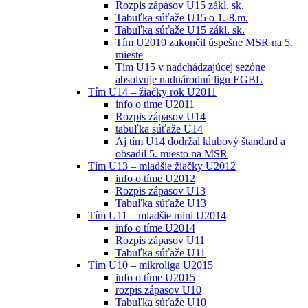
Rozpis zápasov U15 zákl. sk.
Tabuľka súťaže U15 o 1.-8.m.
Tabuľka súťaže U15 zákl. sk.
Tím U2010 zakončil úspešne MSR na 5.
mieste
Tím U15 v nadchádzajúcej sezóne
absolvuje nadnárodnú ligu EGBL
Tím U14 – žiačky rok U2011
info o tíme U2011
Rozpis zápasov U14
tabuľka súťaže U14
Aj tím U14 dodržal klubový štandard a
obsadil 5. miesto na MSR
Tím U13 – mladšie žiačky U2012
info o tíme U2012
Rozpis zápasov U13
Tabuľka súťaže U13
Tím U11 – mladšie mini U2014
info o tíme U2014
Rozpis zápasov U11
Tabuľka súťaže U11
Tím U10 – mikroliga U2015
info o tíme U2015
rozpis zápasov U10
Tabuľka súťaže U10