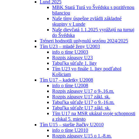
Lund 2025
MBK Stará Turá vo Švédsku s pozitívnou
bilanciou
Naše tímy úspešne zvládli základné
skupiny v Lunde
Naše dievčatá 1.1.2025 vyrážajú na turnaj
do Švédska
Tréneri hodnotili uplynulú sezónu 2024/2025
Tím U23 – mladé ženy U2003
info o tíme U2003
Rozpis zápasov U23
Tabuľka súťaže 1. ligy
Tím U23 vo finále 1. ligy podľahol
Košiciam
Tím U17 – kadetky U2008
info o tíme U2008
Rozpis zápasov U17 o 9-.16.m.
Rozpis zápasov U17 zákl. sk.
Tabuľka súťaže U17 o 9.-16.m.
Tabuľka súťaže U17 zákl. sk.
Tím U17 na MSR ukázal svoje schopnosti
a získal 5. miesto
Tím U15 – staršie žiačky U2010
info o tíme U2010
Rozpis zápasov U15 o 1.-8.m.