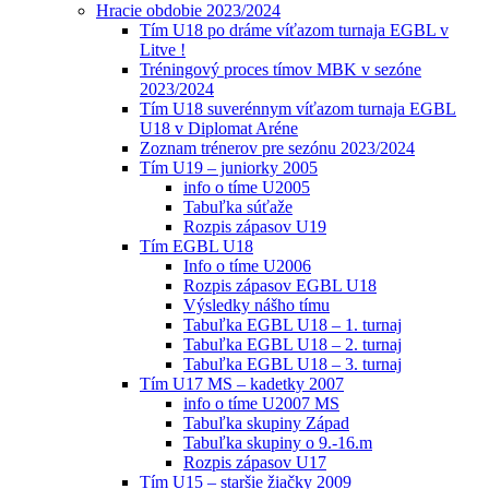
Hracie obdobie 2023/2024
Tím U18 po dráme víťazom turnaja EGBL v
Litve !
Tréningový proces tímov MBK v sezóne
2023/2024
Tím U18 suverénnym víťazom turnaja EGBL
U18 v Diplomat Aréne
Zoznam trénerov pre sezónu 2023/2024
Tím U19 – juniorky 2005
info o tíme U2005
Tabuľka súťaže
Rozpis zápasov U19
Tím EGBL U18
Info o tíme U2006
Rozpis zápasov EGBL U18
Výsledky nášho tímu
Tabuľka EGBL U18 – 1. turnaj
Tabuľka EGBL U18 – 2. turnaj
Tabuľka EGBL U18 – 3. turnaj
Tím U17 MS – kadetky 2007
info o tíme U2007 MS
Tabuľka skupiny Západ
Tabuľka skupiny o 9.-16.m
Rozpis zápasov U17
Tím U15 – staršie žiačky 2009