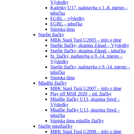
Výsledky
Kadetky U17, nadstavba o 1.-8. miesto –
tabuľka
EGBL – výsledky
EGBL – tabuľka
Súpiska tímu
Staršie žiačky
MBK Stará Turá U2005 – info o tíme
Staršie žiačky, skupina Západ – Výsledky
Staršie žiačky, skupina Západ – tabuľka
St. žiačky, nadstavba o 9.-14. miesto –
Výsledky
Staršie žiačky, nadstavba o 9.-14. miesto –
tabuľka
Súpiska tímu
Mladšie žiačky
MBK Stará Turá U2007 – info o tíme
Play off MSR 2020 – ml. žiačky
Mladšie žiačky U13, skupina Stred –
Výsledky
Mladšie žiačky U13, skupina Stred –
tabuľka
Súpiska tímu mladšie žiačky
Staršie minižiačky
MBK Stará Turá U2008 – info o tíme