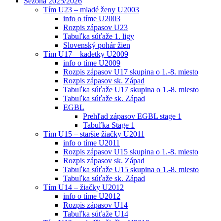
Sezóna 2025/2026
Tím U23 – mladé ženy U2003
info o tíme U2003
Rozpis zápasov U23
Tabuľka súťaže 1. ligy
Slovenský pohár žien
Tím U17 – kadetky U2009
info o tíme U2009
Rozpis zápasov U17 skupina o 1.-8. miesto
Rozpis zápasov sk. Západ
Tabuľka súťaže U17 skupina o 1.-8. miesto
Tabuľka súťaže sk. Západ
EGBL
Prehľad zápasov EGBL stage 1
Tabuľka Stage 1
Tím U15 – staršie žiačky U2011
info o tíme U2011
Rozpis zápasov U15 skupina o 1.-8. miesto
Rozpis zápasov sk. Západ
Tabuľka súťaže U15 skupina o 1.-8. miesto
Tabuľka súťaže sk. Západ
Tím U14 – žiačky U2012
info o tíme U2012
Rozpis zápasov U14
Tabuľka súťaže U14