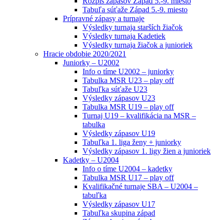
Rozpis zápasov Západ 5.-9. miesto
Tabuľa súťaže Západ 5.-9. miesto
Prípravné zápasy a turnaje
Výsledky turnaja starších žiačok
Výsledky turnaja Kadetiek
Výsledky turnaja žiačok a junioriek
Hracie obdobie 2020/2021
Juniorky – U2002
Info o tíme U2002 – juniorky
Tabulka MSR U23 – play off
Tabuľka súťaže U23
Výsledky zápasov U23
Tabulka MSR U19 – play off
Turnaj U19 – kvalifikácia na MSR –
tabulka
Výsledky zápasov U19
Tabuľka 1. liga ženy + juniorky
Výsledky zápasov 1. ligy žien a junioriek
Kadetky – U2004
Info o tíme U2004 – kadetky
Tabulka MSR U17 – play off
Kvalifikačné turnaje SBA – U2004 –
tabuľka
Výsledky zápasov U17
Tabuľka skupina západ