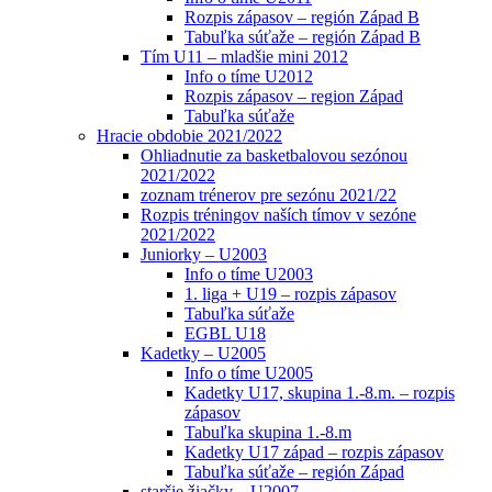
Rozpis zápasov – región Západ B
Tabuľka súťaže – región Západ B
Tím U11 – mladšie mini 2012
Info o tíme U2012
Rozpis zápasov – region Západ
Tabuľka súťaže
Hracie obdobie 2021/2022
Ohliadnutie za basketbalovou sezónou
2021/2022
zoznam trénerov pre sezónu 2021/22
Rozpis tréningov naších tímov v sezóne
2021/2022
Juniorky – U2003
Info o tíme U2003
1. liga + U19 – rozpis zápasov
Tabuľka súťaže
EGBL U18
Kadetky – U2005
Info o tíme U2005
Kadetky U17, skupina 1.-8.m. – rozpis
zápasov
Tabuľka skupina 1.-8.m
Kadetky U17 západ – rozpis zápasov
Tabuľka súťaže – región Západ
staršie žiačky – U2007