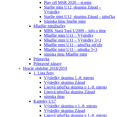
Play off MSR 2020 – st.mini
Staršie mini U12, skupina Západ –
Výsledky
Staršie mini U12, skupina Západ – tabuľka
Súpiska tímu Staršie mini
Mladšie minižiačky
MBK Stará Turá U2009 – info o tíme
Mladšie mini U11 – Výsledky
Mladšie mini U11 – Výsledky 3×3
Mladšie mini U11 – tabuľka súťaže
Mladšie mini U11 – tabulka 3×3
súpiska tímu Mladšie mini
Prípravka
Prípravné zápasy
Hracie obdobie 2018/2019
1. Liga ženy
Výsledky skupina 1.-8. miesto
Výsledky skupina Západ
Ligová tabuľka skupina o 1.-8. miesto
Ligová tabuľka skupina Západ
súpiska tímu
Kadetky U17
Výsledky skupina o 1.-8. miesto
Výsledky skupina Západ
Ligová tabuľka skupina o 1.-8. miesto