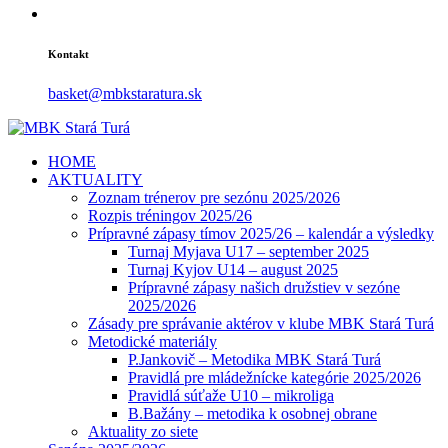
Kontakt
basket@mbkstaratura.sk
HOME
AKTUALITY
Zoznam trénerov pre sezónu 2025/2026
Rozpis tréningov 2025/26
Prípravné zápasy tímov 2025/26 – kalendár a výsledky
Turnaj Myjava U17 – september 2025
Turnaj Kyjov U14 – august 2025
Prípravné zápasy našich družstiev v sezóne
2025/2026
Zásady pre správanie aktérov v klube MBK Stará Turá
Metodické materiály
P.Jankovič – Metodika MBK Stará Turá
Pravidlá pre mládežnícke kategórie 2025/2026
Pravidlá súťaže U10 – mikroliga
B.Bažány – metodika k osobnej obrane
Aktuality zo siete