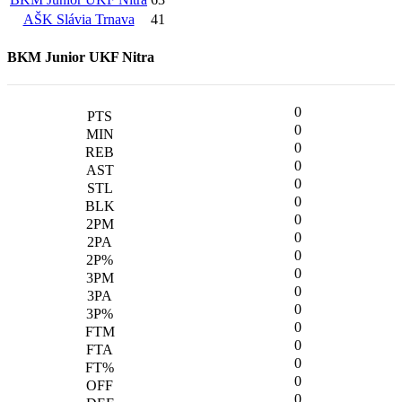
AŠK Slávia Trnava
41
BKM Junior UKF Nitra
0
0
0
0
0
0
0
0
0
0
0
0
0
0
0
0
0