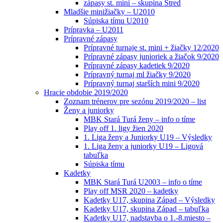
zápasy st. mini – skupina Stred
Mladšie minižiačky – U2010
Súpiska tímu U2010
Prípravka – U2011
Prípravné zápasy
Prípravné turnaje st. mini + žiačky 12/2020
Prípravné zápasy junioriek a žiačok 9/2020
Prípravné zápasy kadetiek 9/2020
Prípravný turnaj ml žiačky 9/2020
Prípravný turnaj starších mini 9/2020
Hracie obdobie 2019/2020
Zoznam trénerov pre sezónu 2019/2020 – list
Ženy a juniorky
MBK Stará Turá ženy – info o tíme
Play off 1. ligy žien 2020
1. Liga ženy a Juniorky U19 – Výsledky
1. Liga ženy a juniorky U19 – Ligová
tabuľka
Súpiska tímu
Kadetky
MBK Stará Turá U2003 – info o tíme
Play off MSR 2020 – kadetky
Kadetky U17, skupina Západ – Výsledky
Kadetky U17, skupina Západ – tabuľka
Kadetky U17, nadstavba o 1.-8.miesto –