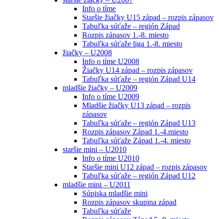
Info o tíme
Staršie žiačky U15 západ – rozpis zápasov
Tabuľka súťaže – región Západ
Rozpis zápasov 1.-8. miesto
Tabuľka súťaže liga 1.-8. miesto
žiačky – U2008
Info o tíme U2008
Žiačky U14 západ – rozpis zápasov
Tabuľka súťaže – región Západ U14
mladšie žiačky – U2009
Info o tíme U2009
Mladšie žiačky U13 západ – rozpis
zápasov
Tabuľka súťaže – región Západ U13
Rozpis zápasov Západ 1.-4.miesto
Tabuľka súťaže Západ 1.-4. miesto
staršie mini – U2010
Info o tíme U2010
Staršie mini U12 západ – rozpis zápasov
Tabuľka súťaže – región Západ U12
mladšie mini – U2011
Súpiska mladšie mini
Rozpis zápasov skupina západ
Tabuľka súťaže