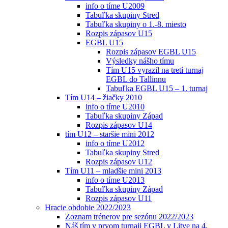
info o tíme U2009
Tabuľka skupiny Stred
Tabuľka skupiny o 1.-8. miesto
Rozpis zápasov U15
EGBL U15
Rozpis zápasov EGBL U15
Výsledky nášho tímu
Tím U15 vyrazil na tretí turnaj
EGBL do Tallinnu
Tabuľka EGBL U15 – 1. turnaj
Tím U14 – žiačky 2010
info o tíme U2010
Tabuľka skupiny Západ
Rozpis zápasov U14
tím U12 – staršie mini 2012
info o tíme U2012
Tabuľka skupiny Stred
Rozpis zápasov U12
Tím U11 – mladšie mini 2013
info o tíme U2013
Tabuľka skupiny Západ
Rozpis zápasov U11
Hracie obdobie 2022/2023
Zoznam trénerov pre sezónu 2022/2023
Náš tím v prvom turnaji EGBL v Litve na 4.