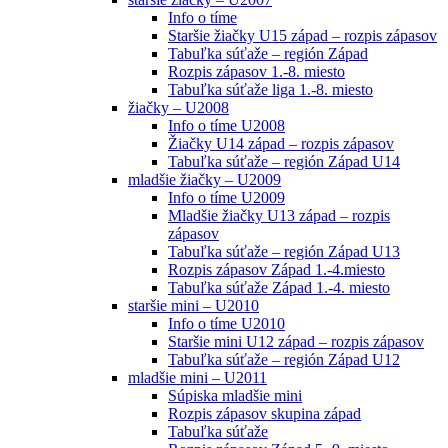
Info o tíme
Staršie žiačky U15 západ – rozpis zápasov
Tabuľka súťaže – región Západ
Rozpis zápasov 1.-8. miesto
Tabuľka súťaže liga 1.-8. miesto
žiačky – U2008
Info o tíme U2008
Žiačky U14 západ – rozpis zápasov
Tabuľka súťaže – región Západ U14
mladšie žiačky – U2009
Info o tíme U2009
Mladšie žiačky U13 západ – rozpis
zápasov
Tabuľka súťaže – región Západ U13
Rozpis zápasov Západ 1.-4.miesto
Tabuľka súťaže Západ 1.-4. miesto
staršie mini – U2010
Info o tíme U2010
Staršie mini U12 západ – rozpis zápasov
Tabuľka súťaže – región Západ U12
mladšie mini – U2011
Súpiska mladšie mini
Rozpis zápasov skupina západ
Tabuľka súťaže