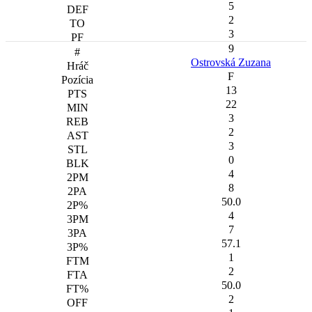
5
2
3
9
Ostrovská Zuzana
F
13
22
3
2
3
0
4
8
50.0
4
7
57.1
1
2
50.0
2