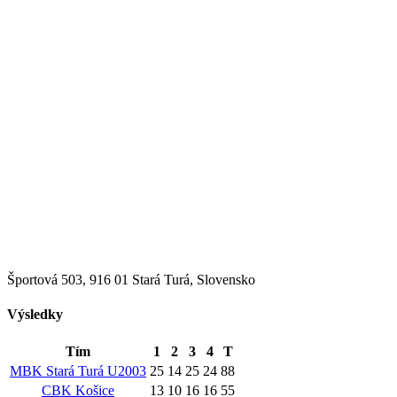
Športová 503, 916 01 Stará Turá, Slovensko
Výsledky
Tím
1
2
3
4
T
MBK Stará Turá U2003
25
14
25
24
88
CBK Košice
13
10
16
16
55