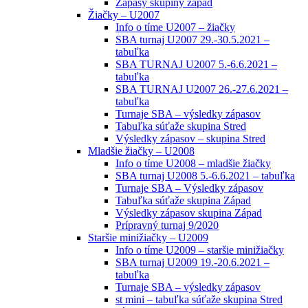
Zápasy skupiny západ
Žiačky – U2007
Info o tíme U2007 – žiačky
SBA turnaj U2007 29.-30.5.2021 –
tabuľka
SBA TURNAJ U2007 5.-6.6.2021 –
tabuľka
SBA TURNAJ U2007 26.-27.6.2021 –
tabuľka
Turnaje SBA – výsledky zápasov
Tabuľka súťaže skupina Stred
Výsledky zápasov – skupina Stred
Mladšie žiačky – U2008
Info o tíme U2008 – mladšie žiačky
SBA turnaj U2008 5.-6.6.2021 – tabuľka
Turnaje SBA – Výsledky zápasov
Tabuľka súťaže skupina Západ
Výsledky zápasov skupina Západ
Prípravný turnaj 9/2020
Staršie minižiačky – U2009
Info o tíme U2009 – staršie minižiačky
SBA turnaj U2009 19.-20.6.2021 –
tabuľka
Turnaje SBA – výsledky zápasov
st mini – tabuľka súťaže skupina Stred