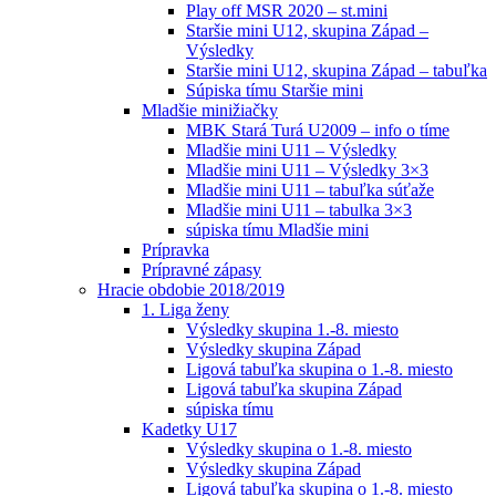
Play off MSR 2020 – st.mini
Staršie mini U12, skupina Západ –
Výsledky
Staršie mini U12, skupina Západ – tabuľka
Súpiska tímu Staršie mini
Mladšie minižiačky
MBK Stará Turá U2009 – info o tíme
Mladšie mini U11 – Výsledky
Mladšie mini U11 – Výsledky 3×3
Mladšie mini U11 – tabuľka súťaže
Mladšie mini U11 – tabulka 3×3
súpiska tímu Mladšie mini
Prípravka
Prípravné zápasy
Hracie obdobie 2018/2019
1. Liga ženy
Výsledky skupina 1.-8. miesto
Výsledky skupina Západ
Ligová tabuľka skupina o 1.-8. miesto
Ligová tabuľka skupina Západ
súpiska tímu
Kadetky U17
Výsledky skupina o 1.-8. miesto
Výsledky skupina Západ
Ligová tabuľka skupina o 1.-8. miesto