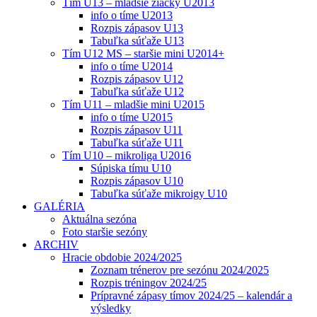
Tím U13 – mladšie žiačky U2013
info o tíme U2013
Rozpis zápasov U13
Tabuľka súťaže U13
Tím U12 MS – staršie mini U2014+
info o tíme U2014
Rozpis zápasov U12
Tabuľka súťaže U12
Tím U11 – mladšie mini U2015
info o tíme U2015
Rozpis zápasov U11
Tabuľka súťaže U11
Tím U10 – mikroliga U2016
Súpiska tímu U10
Rozpis zápasov U10
Tabuľka súťaže mikroigy U10
GALÉRIA
Aktuálna sezóna
Foto staršie sezóny
ARCHIV
Hracie obdobie 2024/2025
Zoznam trénerov pre sezónu 2024/2025
Rozpis tréningov 2024/25
Prípravné zápasy tímov 2024/25 – kalendár a
výsledky