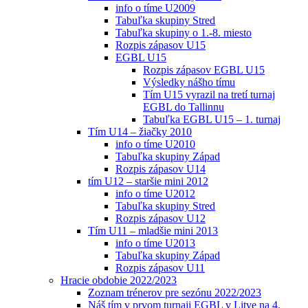
info o tíme U2009
Tabuľka skupiny Stred
Tabuľka skupiny o 1.-8. miesto
Rozpis zápasov U15
EGBL U15
Rozpis zápasov EGBL U15
Výsledky nášho tímu
Tím U15 vyrazil na tretí turnaj
EGBL do Tallinnu
Tabuľka EGBL U15 – 1. turnaj
Tím U14 – žiačky 2010
info o tíme U2010
Tabuľka skupiny Západ
Rozpis zápasov U14
tím U12 – staršie mini 2012
info o tíme U2012
Tabuľka skupiny Stred
Rozpis zápasov U12
Tím U11 – mladšie mini 2013
info o tíme U2013
Tabuľka skupiny Západ
Rozpis zápasov U11
Hracie obdobie 2022/2023
Zoznam trénerov pre sezónu 2022/2023
Náš tím v prvom turnaji EGBL v Litve na 4.