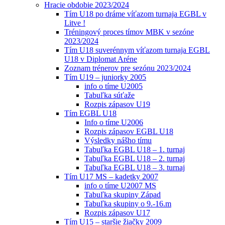
Hracie obdobie 2023/2024
Tím U18 po dráme víťazom turnaja EGBL v
Litve !
Tréningový proces tímov MBK v sezóne
2023/2024
Tím U18 suverénnym víťazom turnaja EGBL
U18 v Diplomat Aréne
Zoznam trénerov pre sezónu 2023/2024
Tím U19 – juniorky 2005
info o tíme U2005
Tabuľka súťaže
Rozpis zápasov U19
Tím EGBL U18
Info o tíme U2006
Rozpis zápasov EGBL U18
Výsledky nášho tímu
Tabuľka EGBL U18 – 1. turnaj
Tabuľka EGBL U18 – 2. turnaj
Tabuľka EGBL U18 – 3. turnaj
Tím U17 MS – kadetky 2007
info o tíme U2007 MS
Tabuľka skupiny Západ
Tabuľka skupiny o 9.-16.m
Rozpis zápasov U17
Tím U15 – staršie žiačky 2009