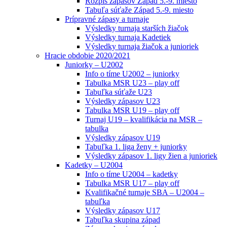
Rozpis zápasov Západ 5.-9. miesto
Tabuľa súťaže Západ 5.-9. miesto
Prípravné zápasy a turnaje
Výsledky turnaja starších žiačok
Výsledky turnaja Kadetiek
Výsledky turnaja žiačok a junioriek
Hracie obdobie 2020/2021
Juniorky – U2002
Info o tíme U2002 – juniorky
Tabulka MSR U23 – play off
Tabuľka súťaže U23
Výsledky zápasov U23
Tabulka MSR U19 – play off
Turnaj U19 – kvalifikácia na MSR –
tabulka
Výsledky zápasov U19
Tabuľka 1. liga ženy + juniorky
Výsledky zápasov 1. ligy žien a junioriek
Kadetky – U2004
Info o tíme U2004 – kadetky
Tabulka MSR U17 – play off
Kvalifikačné turnaje SBA – U2004 –
tabuľka
Výsledky zápasov U17
Tabuľka skupina západ