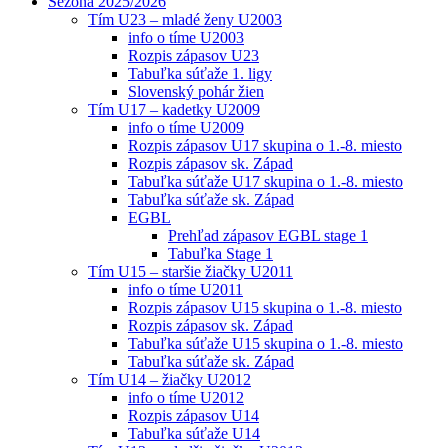
Sezóna 2025/2026
Tím U23 – mladé ženy U2003
info o tíme U2003
Rozpis zápasov U23
Tabuľka súťaže 1. ligy
Slovenský pohár žien
Tím U17 – kadetky U2009
info o tíme U2009
Rozpis zápasov U17 skupina o 1.-8. miesto
Rozpis zápasov sk. Západ
Tabuľka súťaže U17 skupina o 1.-8. miesto
Tabuľka súťaže sk. Západ
EGBL
Prehľad zápasov EGBL stage 1
Tabuľka Stage 1
Tím U15 – staršie žiačky U2011
info o tíme U2011
Rozpis zápasov U15 skupina o 1.-8. miesto
Rozpis zápasov sk. Západ
Tabuľka súťaže U15 skupina o 1.-8. miesto
Tabuľka súťaže sk. Západ
Tím U14 – žiačky U2012
info o tíme U2012
Rozpis zápasov U14
Tabuľka súťaže U14