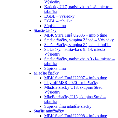
Výsledky
Kadetky U17, nadstavba o 1.-8. miesto –
tabuľka
EGBL – výsledky
EGBL – tabuľka
Súpiska tímu
Staršie žiačky
MBK Stará Turá U2005 – info o tíme
Staršie žiačky, skupina Západ – Výsledky
Staršie žiačky, skupina Západ – tabuľka
St. žiačky, nadstavba o 9.-14. miesto –
Výsledky
Staršie žiačky, nadstavba o 9.-14. miesto –
tabuľka
Súpiska tímu
Mladšie žiačky
MBK Stará Turá U2007 – info o tíme
Play off MSR 2020 – ml. žiačky
Mladšie žiačky U13, skupina Stred –
Výsledky
Mladšie žiačky U13, skupina Stred –
tabuľka
Súpiska tímu mladšie žiačky
Staršie minižiačky
MBK Stará Turá U2008 – info o tíme