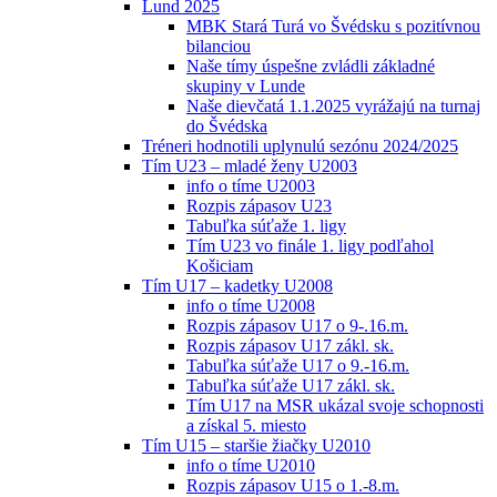
Lund 2025
MBK Stará Turá vo Švédsku s pozitívnou
bilanciou
Naše tímy úspešne zvládli základné
skupiny v Lunde
Naše dievčatá 1.1.2025 vyrážajú na turnaj
do Švédska
Tréneri hodnotili uplynulú sezónu 2024/2025
Tím U23 – mladé ženy U2003
info o tíme U2003
Rozpis zápasov U23
Tabuľka súťaže 1. ligy
Tím U23 vo finále 1. ligy podľahol
Košiciam
Tím U17 – kadetky U2008
info o tíme U2008
Rozpis zápasov U17 o 9-.16.m.
Rozpis zápasov U17 zákl. sk.
Tabuľka súťaže U17 o 9.-16.m.
Tabuľka súťaže U17 zákl. sk.
Tím U17 na MSR ukázal svoje schopnosti
a získal 5. miesto
Tím U15 – staršie žiačky U2010
info o tíme U2010
Rozpis zápasov U15 o 1.-8.m.