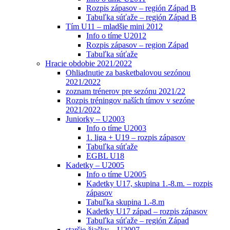
Rozpis zápasov – región Západ B
Tabuľka súťaže – región Západ B
Tím U11 – mladšie mini 2012
Info o tíme U2012
Rozpis zápasov – region Západ
Tabuľka súťaže
Hracie obdobie 2021/2022
Ohliadnutie za basketbalovou sezónou
2021/2022
zoznam trénerov pre sezónu 2021/22
Rozpis tréningov naších tímov v sezóne
2021/2022
Juniorky – U2003
Info o tíme U2003
1. liga + U19 – rozpis zápasov
Tabuľka súťaže
EGBL U18
Kadetky – U2005
Info o tíme U2005
Kadetky U17, skupina 1.-8.m. – rozpis
zápasov
Tabuľka skupina 1.-8.m
Kadetky U17 západ – rozpis zápasov
Tabuľka súťaže – región Západ
staršie žiačky – U2007