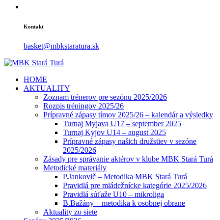
Kontakt
basket@mbkstaratura.sk
HOME
AKTUALITY
Zoznam trénerov pre sezónu 2025/2026
Rozpis tréningov 2025/26
Prípravné zápasy tímov 2025/26 – kalendár a výsledky
Turnaj Myjava U17 – september 2025
Turnaj Kyjov U14 – august 2025
Prípravné zápasy našich družstiev v sezóne
2025/2026
Zásady pre správanie aktérov v klube MBK Stará Turá
Metodické materiály
P.Jankovič – Metodika MBK Stará Turá
Pravidlá pre mládežnícke kategórie 2025/2026
Pravidlá súťaže U10 – mikroliga
B.Bažány – metodika k osobnej obrane
Aktuality zo siete