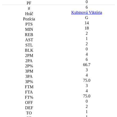
0
6
Kubinová Viktória
G
14
18
2
1
2
0
4
6
66.7
3
4
75.0
3
4
75.0
0
2
1
1