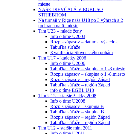
mieste
NAŠE DIEVČATÁ V EGBL SO
STRIEBROM
Na turnaji v Rige naša U18 po 3 výhrach a 2
prehrách na 6. mieste
Tím U23 – mladé ženy
Info o tíme U2003
Rozpis zápasov – dátum a výsledok
Tabuľka súťaže
Kvalifikácia Slovenského pohára
Tím U17 – kadetky 2006
Info o tíme U2006
Tabuľka súťaže – skupina o 1.-8.miesto
Rozpis zápasov – skupina o 1.-8.miesto
Rozpis zápasov – región Západ
Tabuľka súťaže – región Západ
info o tíme EGBL U18
Tím U15 – staršie žiačky 2008
Info o tíme U2008
Rozpis zápasov – skupina B
Tabuľka súťaže – skupina B
Rozpis zápasov – región Západ
Tabuľka súťaže – región Západ
Tím U12 – staršie mini 2011
Info o tíme U2011