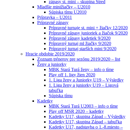
zápasy st. mini – skupina Stred
Mladšie minižiačky – U2010
Súpiska tímu U2010
Prípravka – U2011
Prípravné zápasy
Prípravné turnaje st. mini + žiačky 12/2020
Prípravné zápasy junioriek a žiačok 9/2020
Prípravné zápasy kadetiek 9/2020
Prípravný turnaj ml žiačky 9/2020
Prípravný turnaj starších mini 9/2020
Hracie obdobie 2019/2020
Zoznam trénerov pre sezónu 2019/2020 – list
Ženy a juniorky
MBK Stará Turá ženy – info o tíme
Play off 1. ligy žien 2020
1. Liga ženy a Juniorky U19 – Výsledky
1. Liga ženy a juniorky U19 – Ligová
tabuľka
Súpiska tímu
Kadetky
MBK Stará Turá U2003 – info o tíme
Play off MSR 2020 – kadetky
Kadetky U17, skupina Západ – Výsledky
Kadetky U17, skupina Západ – tabuľka
Kadetky U17, nadstavba o 1.-8.miesto –