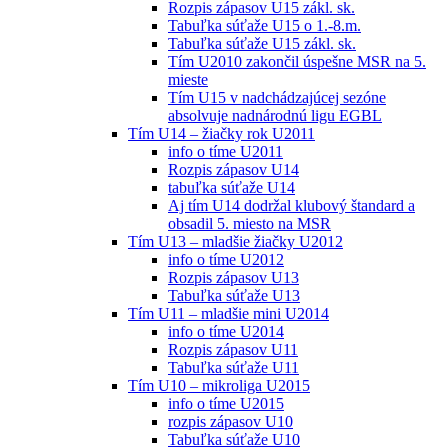
Rozpis zápasov U15 zákl. sk.
Tabuľka súťaže U15 o 1.-8.m.
Tabuľka súťaže U15 zákl. sk.
Tím U2010 zakončil úspešne MSR na 5.
mieste
Tím U15 v nadchádzajúcej sezóne
absolvuje nadnárodnú ligu EGBL
Tím U14 – žiačky rok U2011
info o tíme U2011
Rozpis zápasov U14
tabuľka súťaže U14
Aj tím U14 dodržal klubový štandard a
obsadil 5. miesto na MSR
Tím U13 – mladšie žiačky U2012
info o tíme U2012
Rozpis zápasov U13
Tabuľka súťaže U13
Tím U11 – mladšie mini U2014
info o tíme U2014
Rozpis zápasov U11
Tabuľka súťaže U11
Tím U10 – mikroliga U2015
info o tíme U2015
rozpis zápasov U10
Tabuľka súťaže U10