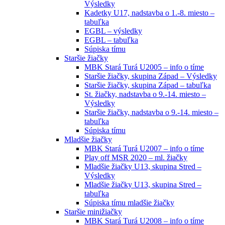
Výsledky
Kadetky U17, nadstavba o 1.-8. miesto –
tabuľka
EGBL – výsledky
EGBL – tabuľka
Súpiska tímu
Staršie žiačky
MBK Stará Turá U2005 – info o tíme
Staršie žiačky, skupina Západ – Výsledky
Staršie žiačky, skupina Západ – tabuľka
St. žiačky, nadstavba o 9.-14. miesto –
Výsledky
Staršie žiačky, nadstavba o 9.-14. miesto –
tabuľka
Súpiska tímu
Mladšie žiačky
MBK Stará Turá U2007 – info o tíme
Play off MSR 2020 – ml. žiačky
Mladšie žiačky U13, skupina Stred –
Výsledky
Mladšie žiačky U13, skupina Stred –
tabuľka
Súpiska tímu mladšie žiačky
Staršie minižiačky
MBK Stará Turá U2008 – info o tíme