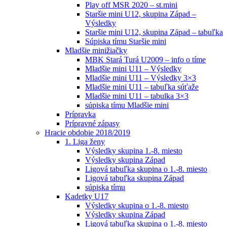
Play off MSR 2020 – st.mini
Staršie mini U12, skupina Západ –
Výsledky
Staršie mini U12, skupina Západ – tabuľka
Súpiska tímu Staršie mini
Mladšie minižiačky
MBK Stará Turá U2009 – info o tíme
Mladšie mini U11 – Výsledky
Mladšie mini U11 – Výsledky 3×3
Mladšie mini U11 – tabuľka súťaže
Mladšie mini U11 – tabulka 3×3
súpiska tímu Mladšie mini
Prípravka
Prípravné zápasy
Hracie obdobie 2018/2019
1. Liga ženy
Výsledky skupina 1.-8. miesto
Výsledky skupina Západ
Ligová tabuľka skupina o 1.-8. miesto
Ligová tabuľka skupina Západ
súpiska tímu
Kadetky U17
Výsledky skupina o 1.-8. miesto
Výsledky skupina Západ
Ligová tabuľka skupina o 1.-8. miesto