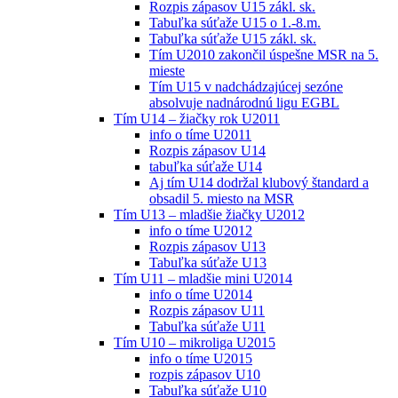
Rozpis zápasov U15 zákl. sk.
Tabuľka súťaže U15 o 1.-8.m.
Tabuľka súťaže U15 zákl. sk.
Tím U2010 zakončil úspešne MSR na 5.
mieste
Tím U15 v nadchádzajúcej sezóne
absolvuje nadnárodnú ligu EGBL
Tím U14 – žiačky rok U2011
info o tíme U2011
Rozpis zápasov U14
tabuľka súťaže U14
Aj tím U14 dodržal klubový štandard a
obsadil 5. miesto na MSR
Tím U13 – mladšie žiačky U2012
info o tíme U2012
Rozpis zápasov U13
Tabuľka súťaže U13
Tím U11 – mladšie mini U2014
info o tíme U2014
Rozpis zápasov U11
Tabuľka súťaže U11
Tím U10 – mikroliga U2015
info o tíme U2015
rozpis zápasov U10
Tabuľka súťaže U10