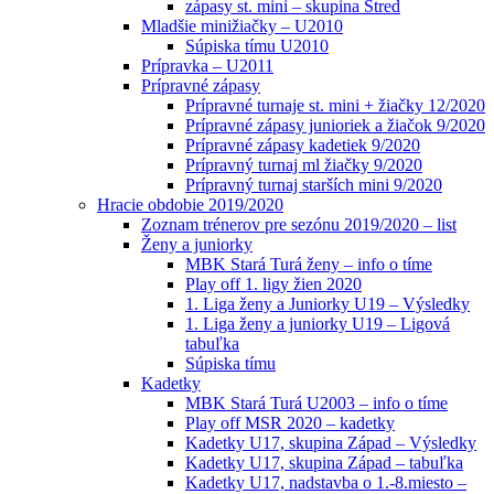
zápasy st. mini – skupina Stred
Mladšie minižiačky – U2010
Súpiska tímu U2010
Prípravka – U2011
Prípravné zápasy
Prípravné turnaje st. mini + žiačky 12/2020
Prípravné zápasy junioriek a žiačok 9/2020
Prípravné zápasy kadetiek 9/2020
Prípravný turnaj ml žiačky 9/2020
Prípravný turnaj starších mini 9/2020
Hracie obdobie 2019/2020
Zoznam trénerov pre sezónu 2019/2020 – list
Ženy a juniorky
MBK Stará Turá ženy – info o tíme
Play off 1. ligy žien 2020
1. Liga ženy a Juniorky U19 – Výsledky
1. Liga ženy a juniorky U19 – Ligová
tabuľka
Súpiska tímu
Kadetky
MBK Stará Turá U2003 – info o tíme
Play off MSR 2020 – kadetky
Kadetky U17, skupina Západ – Výsledky
Kadetky U17, skupina Západ – tabuľka
Kadetky U17, nadstavba o 1.-8.miesto –