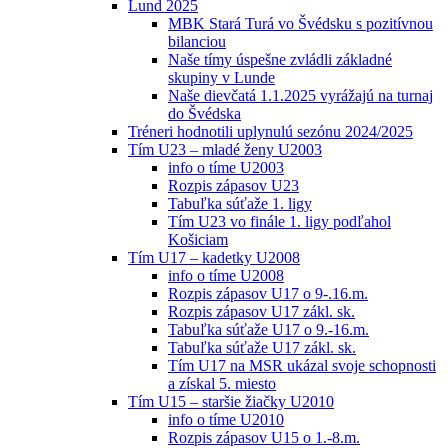
Lund 2025
MBK Stará Turá vo Švédsku s pozitívnou
bilanciou
Naše tímy úspešne zvládli základné
skupiny v Lunde
Naše dievčatá 1.1.2025 vyrážajú na turnaj
do Švédska
Tréneri hodnotili uplynulú sezónu 2024/2025
Tím U23 – mladé ženy U2003
info o tíme U2003
Rozpis zápasov U23
Tabuľka súťaže 1. ligy
Tím U23 vo finále 1. ligy podľahol
Košiciam
Tím U17 – kadetky U2008
info o tíme U2008
Rozpis zápasov U17 o 9-.16.m.
Rozpis zápasov U17 zákl. sk.
Tabuľka súťaže U17 o 9.-16.m.
Tabuľka súťaže U17 zákl. sk.
Tím U17 na MSR ukázal svoje schopnosti
a získal 5. miesto
Tím U15 – staršie žiačky U2010
info o tíme U2010
Rozpis zápasov U15 o 1.-8.m.