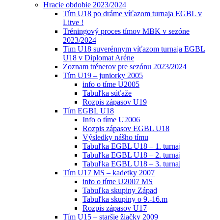
Hracie obdobie 2023/2024
Tím U18 po dráme víťazom turnaja EGBL v
Litve !
Tréningový proces tímov MBK v sezóne
2023/2024
Tím U18 suverénnym víťazom turnaja EGBL
U18 v Diplomat Aréne
Zoznam trénerov pre sezónu 2023/2024
Tím U19 – juniorky 2005
info o tíme U2005
Tabuľka súťaže
Rozpis zápasov U19
Tím EGBL U18
Info o tíme U2006
Rozpis zápasov EGBL U18
Výsledky nášho tímu
Tabuľka EGBL U18 – 1. turnaj
Tabuľka EGBL U18 – 2. turnaj
Tabuľka EGBL U18 – 3. turnaj
Tím U17 MS – kadetky 2007
info o tíme U2007 MS
Tabuľka skupiny Západ
Tabuľka skupiny o 9.-16.m
Rozpis zápasov U17
Tím U15 – staršie žiačky 2009