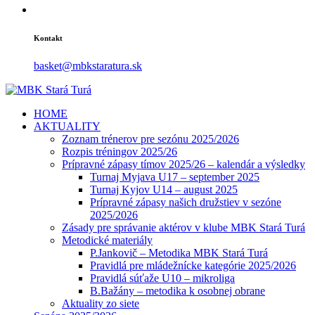
Kontakt
basket@mbkstaratura.sk
HOME
AKTUALITY
Zoznam trénerov pre sezónu 2025/2026
Rozpis tréningov 2025/26
Prípravné zápasy tímov 2025/26 – kalendár a výsledky
Turnaj Myjava U17 – september 2025
Turnaj Kyjov U14 – august 2025
Prípravné zápasy našich družstiev v sezóne
2025/2026
Zásady pre správanie aktérov v klube MBK Stará Turá
Metodické materiály
P.Jankovič – Metodika MBK Stará Turá
Pravidlá pre mládežnícke kategórie 2025/2026
Pravidlá súťaže U10 – mikroliga
B.Bažány – metodika k osobnej obrane
Aktuality zo siete