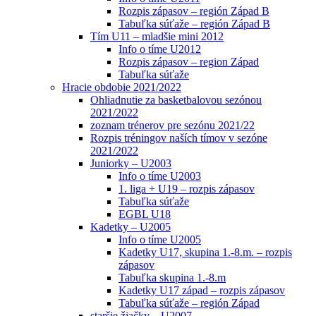
Rozpis zápasov – región Západ B
Tabuľka súťaže – región Západ B
Tím U11 – mladšie mini 2012
Info o tíme U2012
Rozpis zápasov – region Západ
Tabuľka súťaže
Hracie obdobie 2021/2022
Ohliadnutie za basketbalovou sezónou
2021/2022
zoznam trénerov pre sezónu 2021/22
Rozpis tréningov naších tímov v sezóne
2021/2022
Juniorky – U2003
Info o tíme U2003
1. liga + U19 – rozpis zápasov
Tabuľka súťaže
EGBL U18
Kadetky – U2005
Info o tíme U2005
Kadetky U17, skupina 1.-8.m. – rozpis
zápasov
Tabuľka skupina 1.-8.m
Kadetky U17 západ – rozpis zápasov
Tabuľka súťaže – región Západ
staršie žiačky – U2007