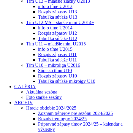
Tím U13 – mladšie žiačky U2013
info o tíme U2013
Rozpis zápasov U13
Tabuľka súťaže U13
Tím U12 MS – staršie mini U2014+
info o tíme U2014
Rozpis zápasov U12
Tabuľka súťaže U12
Tím U11 – mladšie mini U2015
info o tíme U2015
Rozpis zápasov U11
Tabuľka súťaže U11
Tím U10 – mikroliga U2016
Súpiska tímu U10
Rozpis zápasov U10
Tabuľka súťaže mikroigy U10
GALÉRIA
Aktuálna sezóna
Foto staršie sezóny
ARCHIV
Hracie obdobie 2024/2025
Zoznam trénerov pre sezónu 2024/2025
Rozpis tréningov 2024/25
Prípravné zápasy tímov 2024/25 – kalendár a
výsledky