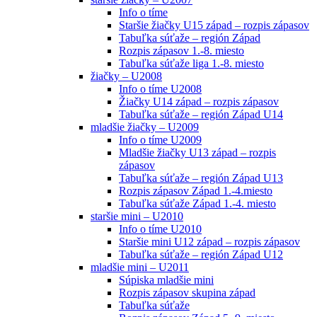
Info o tíme
Staršie žiačky U15 západ – rozpis zápasov
Tabuľka súťaže – región Západ
Rozpis zápasov 1.-8. miesto
Tabuľka súťaže liga 1.-8. miesto
žiačky – U2008
Info o tíme U2008
Žiačky U14 západ – rozpis zápasov
Tabuľka súťaže – región Západ U14
mladšie žiačky – U2009
Info o tíme U2009
Mladšie žiačky U13 západ – rozpis
zápasov
Tabuľka súťaže – región Západ U13
Rozpis zápasov Západ 1.-4.miesto
Tabuľka súťaže Západ 1.-4. miesto
staršie mini – U2010
Info o tíme U2010
Staršie mini U12 západ – rozpis zápasov
Tabuľka súťaže – región Západ U12
mladšie mini – U2011
Súpiska mladšie mini
Rozpis zápasov skupina západ
Tabuľka súťaže