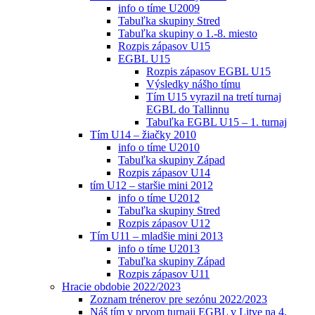
info o tíme U2009
Tabuľka skupiny Stred
Tabuľka skupiny o 1.-8. miesto
Rozpis zápasov U15
EGBL U15
Rozpis zápasov EGBL U15
Výsledky nášho tímu
Tím U15 vyrazil na tretí turnaj
EGBL do Tallinnu
Tabuľka EGBL U15 – 1. turnaj
Tím U14 – žiačky 2010
info o tíme U2010
Tabuľka skupiny Západ
Rozpis zápasov U14
tím U12 – staršie mini 2012
info o tíme U2012
Tabuľka skupiny Stred
Rozpis zápasov U12
Tím U11 – mladšie mini 2013
info o tíme U2013
Tabuľka skupiny Západ
Rozpis zápasov U11
Hracie obdobie 2022/2023
Zoznam trénerov pre sezónu 2022/2023
Náš tím v prvom turnaji EGBL v Litve na 4.