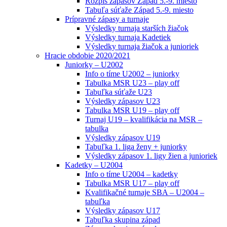
Rozpis zápasov Západ 5.-9. miesto
Tabuľa súťaže Západ 5.-9. miesto
Prípravné zápasy a turnaje
Výsledky turnaja starších žiačok
Výsledky turnaja Kadetiek
Výsledky turnaja žiačok a junioriek
Hracie obdobie 2020/2021
Juniorky – U2002
Info o tíme U2002 – juniorky
Tabulka MSR U23 – play off
Tabuľka súťaže U23
Výsledky zápasov U23
Tabulka MSR U19 – play off
Turnaj U19 – kvalifikácia na MSR –
tabulka
Výsledky zápasov U19
Tabuľka 1. liga ženy + juniorky
Výsledky zápasov 1. ligy žien a junioriek
Kadetky – U2004
Info o tíme U2004 – kadetky
Tabulka MSR U17 – play off
Kvalifikačné turnaje SBA – U2004 –
tabuľka
Výsledky zápasov U17
Tabuľka skupina západ