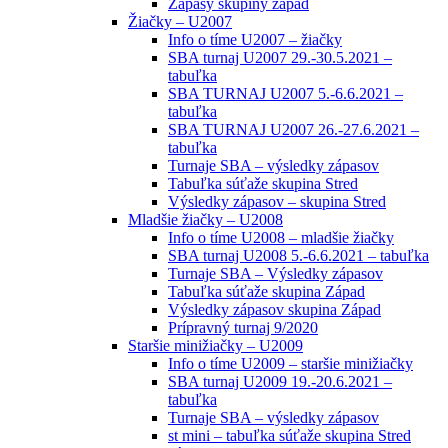
Zápasy skupiny západ
Žiačky – U2007
Info o tíme U2007 – žiačky
SBA turnaj U2007 29.-30.5.2021 –
tabuľka
SBA TURNAJ U2007 5.-6.6.2021 –
tabuľka
SBA TURNAJ U2007 26.-27.6.2021 –
tabuľka
Turnaje SBA – výsledky zápasov
Tabuľka súťaže skupina Stred
Výsledky zápasov – skupina Stred
Mladšie žiačky – U2008
Info o tíme U2008 – mladšie žiačky
SBA turnaj U2008 5.-6.6.2021 – tabuľka
Turnaje SBA – Výsledky zápasov
Tabuľka súťaže skupina Západ
Výsledky zápasov skupina Západ
Prípravný turnaj 9/2020
Staršie minižiačky – U2009
Info o tíme U2009 – staršie minižiačky
SBA turnaj U2009 19.-20.6.2021 –
tabuľka
Turnaje SBA – výsledky zápasov
st mini – tabuľka súťaže skupina Stred