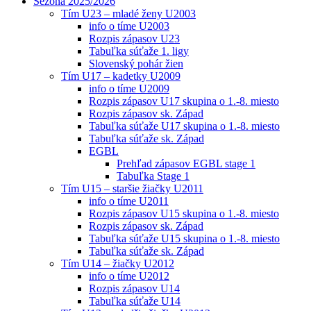
Sezóna 2025/2026
Tím U23 – mladé ženy U2003
info o tíme U2003
Rozpis zápasov U23
Tabuľka súťaže 1. ligy
Slovenský pohár žien
Tím U17 – kadetky U2009
info o tíme U2009
Rozpis zápasov U17 skupina o 1.-8. miesto
Rozpis zápasov sk. Západ
Tabuľka súťaže U17 skupina o 1.-8. miesto
Tabuľka súťaže sk. Západ
EGBL
Prehľad zápasov EGBL stage 1
Tabuľka Stage 1
Tím U15 – staršie žiačky U2011
info o tíme U2011
Rozpis zápasov U15 skupina o 1.-8. miesto
Rozpis zápasov sk. Západ
Tabuľka súťaže U15 skupina o 1.-8. miesto
Tabuľka súťaže sk. Západ
Tím U14 – žiačky U2012
info o tíme U2012
Rozpis zápasov U14
Tabuľka súťaže U14