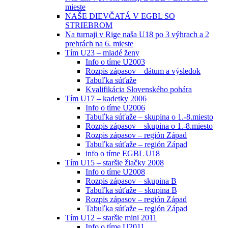
mieste
NAŠE DIEVČATÁ V EGBL SO
STRIEBROM
Na turnaji v Rige naša U18 po 3 výhrach a 2
prehrách na 6. mieste
Tím U23 – mladé ženy
Info o tíme U2003
Rozpis zápasov – dátum a výsledok
Tabuľka súťaže
Kvalifikácia Slovenského pohára
Tím U17 – kadetky 2006
Info o tíme U2006
Tabuľka súťaže – skupina o 1.-8.miesto
Rozpis zápasov – skupina o 1.-8.miesto
Rozpis zápasov – región Západ
Tabuľka súťaže – región Západ
info o tíme EGBL U18
Tím U15 – staršie žiačky 2008
Info o tíme U2008
Rozpis zápasov – skupina B
Tabuľka súťaže – skupina B
Rozpis zápasov – región Západ
Tabuľka súťaže – región Západ
Tím U12 – staršie mini 2011
Info o tíme U2011