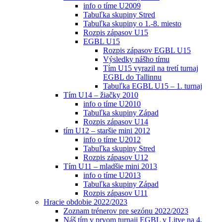
info o tíme U2009
Tabuľka skupiny Stred
Tabuľka skupiny o 1.-8. miesto
Rozpis zápasov U15
EGBL U15
Rozpis zápasov EGBL U15
Výsledky nášho tímu
Tím U15 vyrazil na tretí turnaj
EGBL do Tallinnu
Tabuľka EGBL U15 – 1. turnaj
Tím U14 – žiačky 2010
info o tíme U2010
Tabuľka skupiny Západ
Rozpis zápasov U14
tím U12 – staršie mini 2012
info o tíme U2012
Tabuľka skupiny Stred
Rozpis zápasov U12
Tím U11 – mladšie mini 2013
info o tíme U2013
Tabuľka skupiny Západ
Rozpis zápasov U11
Hracie obdobie 2022/2023
Zoznam trénerov pre sezónu 2022/2023
Náš tím v prvom turnaji EGBL v Litve na 4.