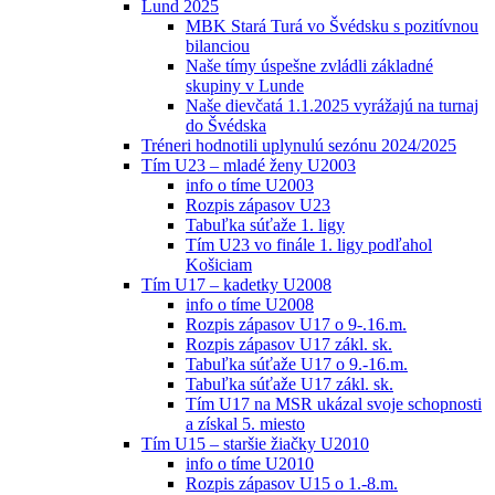
Lund 2025
MBK Stará Turá vo Švédsku s pozitívnou
bilanciou
Naše tímy úspešne zvládli základné
skupiny v Lunde
Naše dievčatá 1.1.2025 vyrážajú na turnaj
do Švédska
Tréneri hodnotili uplynulú sezónu 2024/2025
Tím U23 – mladé ženy U2003
info o tíme U2003
Rozpis zápasov U23
Tabuľka súťaže 1. ligy
Tím U23 vo finále 1. ligy podľahol
Košiciam
Tím U17 – kadetky U2008
info o tíme U2008
Rozpis zápasov U17 o 9-.16.m.
Rozpis zápasov U17 zákl. sk.
Tabuľka súťaže U17 o 9.-16.m.
Tabuľka súťaže U17 zákl. sk.
Tím U17 na MSR ukázal svoje schopnosti
a získal 5. miesto
Tím U15 – staršie žiačky U2010
info o tíme U2010
Rozpis zápasov U15 o 1.-8.m.