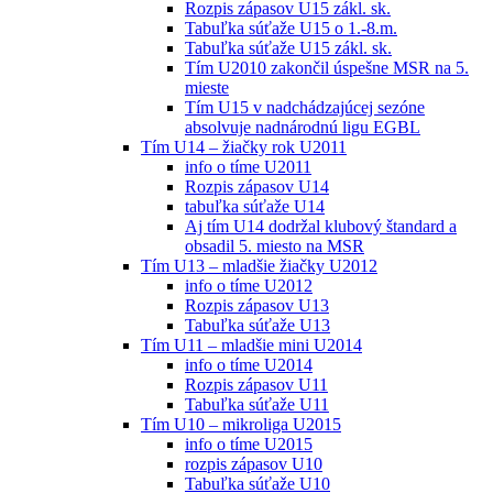
Rozpis zápasov U15 zákl. sk.
Tabuľka súťaže U15 o 1.-8.m.
Tabuľka súťaže U15 zákl. sk.
Tím U2010 zakončil úspešne MSR na 5.
mieste
Tím U15 v nadchádzajúcej sezóne
absolvuje nadnárodnú ligu EGBL
Tím U14 – žiačky rok U2011
info o tíme U2011
Rozpis zápasov U14
tabuľka súťaže U14
Aj tím U14 dodržal klubový štandard a
obsadil 5. miesto na MSR
Tím U13 – mladšie žiačky U2012
info o tíme U2012
Rozpis zápasov U13
Tabuľka súťaže U13
Tím U11 – mladšie mini U2014
info o tíme U2014
Rozpis zápasov U11
Tabuľka súťaže U11
Tím U10 – mikroliga U2015
info o tíme U2015
rozpis zápasov U10
Tabuľka súťaže U10