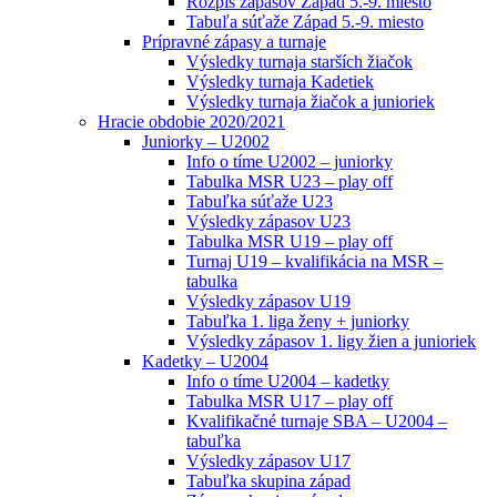
Rozpis zápasov Západ 5.-9. miesto
Tabuľa súťaže Západ 5.-9. miesto
Prípravné zápasy a turnaje
Výsledky turnaja starších žiačok
Výsledky turnaja Kadetiek
Výsledky turnaja žiačok a junioriek
Hracie obdobie 2020/2021
Juniorky – U2002
Info o tíme U2002 – juniorky
Tabulka MSR U23 – play off
Tabuľka súťaže U23
Výsledky zápasov U23
Tabulka MSR U19 – play off
Turnaj U19 – kvalifikácia na MSR –
tabulka
Výsledky zápasov U19
Tabuľka 1. liga ženy + juniorky
Výsledky zápasov 1. ligy žien a junioriek
Kadetky – U2004
Info o tíme U2004 – kadetky
Tabulka MSR U17 – play off
Kvalifikačné turnaje SBA – U2004 –
tabuľka
Výsledky zápasov U17
Tabuľka skupina západ