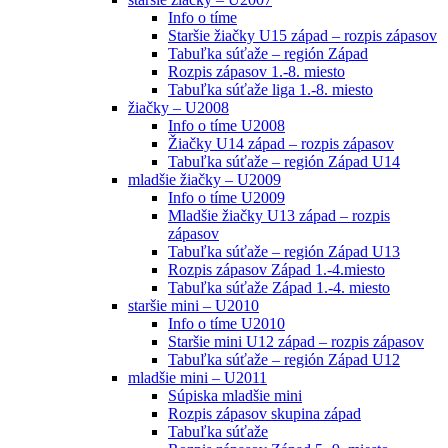
Info o tíme
Staršie žiačky U15 západ – rozpis zápasov
Tabuľka súťaže – región Západ
Rozpis zápasov 1.-8. miesto
Tabuľka súťaže liga 1.-8. miesto
žiačky – U2008
Info o tíme U2008
Žiačky U14 západ – rozpis zápasov
Tabuľka súťaže – región Západ U14
mladšie žiačky – U2009
Info o tíme U2009
Mladšie žiačky U13 západ – rozpis
zápasov
Tabuľka súťaže – región Západ U13
Rozpis zápasov Západ 1.-4.miesto
Tabuľka súťaže Západ 1.-4. miesto
staršie mini – U2010
Info o tíme U2010
Staršie mini U12 západ – rozpis zápasov
Tabuľka súťaže – región Západ U12
mladšie mini – U2011
Súpiska mladšie mini
Rozpis zápasov skupina západ
Tabuľka súťaže