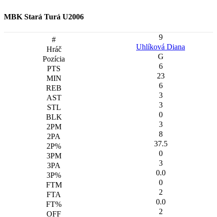
MBK Stará Turá U2006
9
Uhlíková Diana
G
6
23
6
3
3
0
3
8
37.5
0
3
0.0
0
2
0.0
2