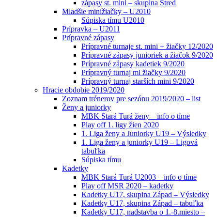
zápasy st. mini – skupina Stred
Mladšie minižiačky – U2010
Súpiska tímu U2010
Prípravka – U2011
Prípravné zápasy
Prípravné turnaje st. mini + žiačky 12/2020
Prípravné zápasy junioriek a žiačok 9/2020
Prípravné zápasy kadetiek 9/2020
Prípravný turnaj ml žiačky 9/2020
Prípravný turnaj starších mini 9/2020
Hracie obdobie 2019/2020
Zoznam trénerov pre sezónu 2019/2020 – list
Ženy a juniorky
MBK Stará Turá ženy – info o tíme
Play off 1. ligy žien 2020
1. Liga ženy a Juniorky U19 – Výsledky
1. Liga ženy a juniorky U19 – Ligová
tabuľka
Súpiska tímu
Kadetky
MBK Stará Turá U2003 – info o tíme
Play off MSR 2020 – kadetky
Kadetky U17, skupina Západ – Výsledky
Kadetky U17, skupina Západ – tabuľka
Kadetky U17, nadstavba o 1.-8.miesto –