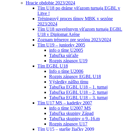
Hracie obdobie 2023/2024
Tím U18 po dráme víťazom turnaja EGBL v
Litve !
Tréningový proces tímov MBK v sezóne
2023/2024
Tím U18 suverénnym víťazom turnaja EGBL
U18 v Diplomat Aréne
Zoznam trénerov pre sezónu 2023/2024
Tím U19 – juniorky 2005
info o tíme U2005
Tabuľka súťaže
Rozpis zápasov U19
Tím EGBL U18
Info o tíme U2006
Rozpis zápasov EGBL U18
Výsledky nášho tímu
Tabuľka EGBL U18 – 1. turnaj
Tabuľka EGBL U18 – 2. turnaj
Tabuľka EGBL U18 – 3. turnaj
Tím U17 MS – kadetky 2007
info o tíme U2007 MS
Tabuľka skupiny Západ
Tabuľka skupiny o 9.-16.m
Rozpis zápasov U17
Tím U15 – staršie žiačky 2009