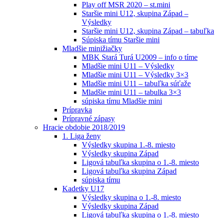
Play off MSR 2020 – st.mini
Staršie mini U12, skupina Západ –
Výsledky
Staršie mini U12, skupina Západ – tabuľka
Súpiska tímu Staršie mini
Mladšie minižiačky
MBK Stará Turá U2009 – info o tíme
Mladšie mini U11 – Výsledky
Mladšie mini U11 – Výsledky 3×3
Mladšie mini U11 – tabuľka súťaže
Mladšie mini U11 – tabulka 3×3
súpiska tímu Mladšie mini
Prípravka
Prípravné zápasy
Hracie obdobie 2018/2019
1. Liga ženy
Výsledky skupina 1.-8. miesto
Výsledky skupina Západ
Ligová tabuľka skupina o 1.-8. miesto
Ligová tabuľka skupina Západ
súpiska tímu
Kadetky U17
Výsledky skupina o 1.-8. miesto
Výsledky skupina Západ
Ligová tabuľka skupina o 1.-8. miesto