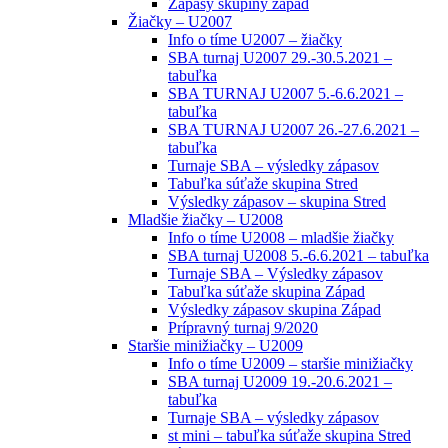
Zápasy skupiny západ
Žiačky – U2007
Info o tíme U2007 – žiačky
SBA turnaj U2007 29.-30.5.2021 –
tabuľka
SBA TURNAJ U2007 5.-6.6.2021 –
tabuľka
SBA TURNAJ U2007 26.-27.6.2021 –
tabuľka
Turnaje SBA – výsledky zápasov
Tabuľka súťaže skupina Stred
Výsledky zápasov – skupina Stred
Mladšie žiačky – U2008
Info o tíme U2008 – mladšie žiačky
SBA turnaj U2008 5.-6.6.2021 – tabuľka
Turnaje SBA – Výsledky zápasov
Tabuľka súťaže skupina Západ
Výsledky zápasov skupina Západ
Prípravný turnaj 9/2020
Staršie minižiačky – U2009
Info o tíme U2009 – staršie minižiačky
SBA turnaj U2009 19.-20.6.2021 –
tabuľka
Turnaje SBA – výsledky zápasov
st mini – tabuľka súťaže skupina Stred