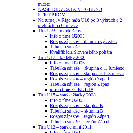
mieste
NAŠE DIEVČATÁ V EGBL SO
STRIEBROM
Na turnaji v Rige naša U18 po 3 výhrach a 2
prehrách na 6. mieste
Tím U23 – mladé ženy
Info o tíme U2003
Rozpis zápasov – dátum a výsledok
Tabuľka súťaže
Kvalifikácia Slovenského pohára
Tím U17 – kadetky 2006
Info o tíme U2006
Tabuľka súťaže – skupina o 1.-8.miesto
Rozpis zápasov – skupina o 1.-8.miesto
Rozpis zápasov – región Západ
Tabuľka súťaže – región Západ
info o tíme EGBL U18
Tím U15 – staršie žiačky 2008
Info o tíme U2008
Rozpis zápasov – skupina B
Tabuľka súťaže – skupina B
Rozpis zápasov – región Západ
Tabuľka súťaže – región Západ
Tím U12 – staršie mini 2011
Info o tíme U2011