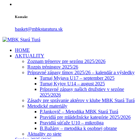
Kontakt
basket@mbkstaratura.sk
HOME
AKTUALITY
Zoznam trénerov pre sezónu 2025/2026
Rozpis tréningov 2025/26
Prípravné zápasy tímov 2025/26 – kalendár a výsledky
Turnaj Myjava U17 – september 2025
Turnaj Kyjov U14 – august 2025
Prípravné zápasy našich družstiev v sezóne
2025/2026
Zásady pre správanie aktérov v klube MBK Stará Turá
Metodické materiály
P.Jankovič – Metodika MBK Stará Turá
Pravidlá pre mládežnícke kategórie 2025/2026
Pravidlá súťaže U10 – mikroliga
B.Bažány – metodika k osobnej obrane
Aktuality zo siete