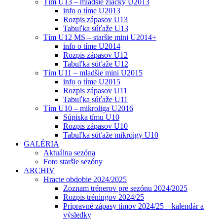
Tím U13 – mladšie žiačky U2013
info o tíme U2013
Rozpis zápasov U13
Tabuľka súťaže U13
Tím U12 MS – staršie mini U2014+
info o tíme U2014
Rozpis zápasov U12
Tabuľka súťaže U12
Tím U11 – mladšie mini U2015
info o tíme U2015
Rozpis zápasov U11
Tabuľka súťaže U11
Tím U10 – mikroliga U2016
Súpiska tímu U10
Rozpis zápasov U10
Tabuľka súťaže mikroigy U10
GALÉRIA
Aktuálna sezóna
Foto staršie sezóny
ARCHIV
Hracie obdobie 2024/2025
Zoznam trénerov pre sezónu 2024/2025
Rozpis tréningov 2024/25
Prípravné zápasy tímov 2024/25 – kalendár a
výsledky