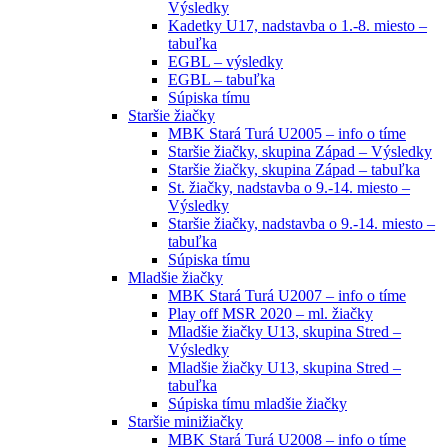
Výsledky
Kadetky U17, nadstavba o 1.-8. miesto –
tabuľka
EGBL – výsledky
EGBL – tabuľka
Súpiska tímu
Staršie žiačky
MBK Stará Turá U2005 – info o tíme
Staršie žiačky, skupina Západ – Výsledky
Staršie žiačky, skupina Západ – tabuľka
St. žiačky, nadstavba o 9.-14. miesto –
Výsledky
Staršie žiačky, nadstavba o 9.-14. miesto –
tabuľka
Súpiska tímu
Mladšie žiačky
MBK Stará Turá U2007 – info o tíme
Play off MSR 2020 – ml. žiačky
Mladšie žiačky U13, skupina Stred –
Výsledky
Mladšie žiačky U13, skupina Stred –
tabuľka
Súpiska tímu mladšie žiačky
Staršie minižiačky
MBK Stará Turá U2008 – info o tíme