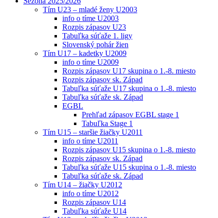
Sezóna 2025/2026
Tím U23 – mladé ženy U2003
info o tíme U2003
Rozpis zápasov U23
Tabuľka súťaže 1. ligy
Slovenský pohár žien
Tím U17 – kadetky U2009
info o tíme U2009
Rozpis zápasov U17 skupina o 1.-8. miesto
Rozpis zápasov sk. Západ
Tabuľka súťaže U17 skupina o 1.-8. miesto
Tabuľka súťaže sk. Západ
EGBL
Prehľad zápasov EGBL stage 1
Tabuľka Stage 1
Tím U15 – staršie žiačky U2011
info o tíme U2011
Rozpis zápasov U15 skupina o 1.-8. miesto
Rozpis zápasov sk. Západ
Tabuľka súťaže U15 skupina o 1.-8. miesto
Tabuľka súťaže sk. Západ
Tím U14 – žiačky U2012
info o tíme U2012
Rozpis zápasov U14
Tabuľka súťaže U14