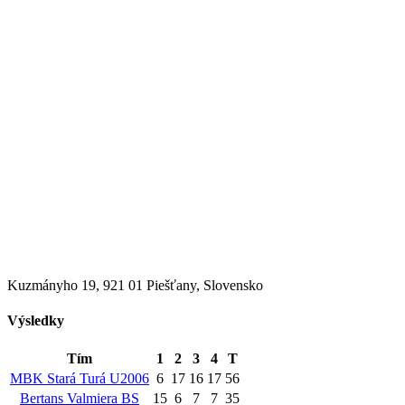
Kuzmányho 19, 921 01 Piešťany, Slovensko
Výsledky
Tím
1
2
3
4
T
MBK Stará Turá U2006
6
17
16
17
56
Bertans Valmiera BS
15
6
7
7
35