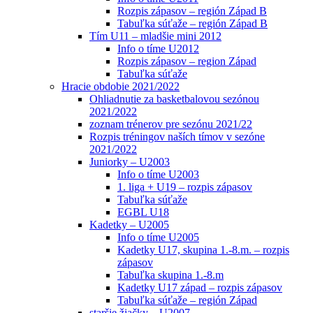
Rozpis zápasov – región Západ B
Tabuľka súťaže – región Západ B
Tím U11 – mladšie mini 2012
Info o tíme U2012
Rozpis zápasov – region Západ
Tabuľka súťaže
Hracie obdobie 2021/2022
Ohliadnutie za basketbalovou sezónou
2021/2022
zoznam trénerov pre sezónu 2021/22
Rozpis tréningov naších tímov v sezóne
2021/2022
Juniorky – U2003
Info o tíme U2003
1. liga + U19 – rozpis zápasov
Tabuľka súťaže
EGBL U18
Kadetky – U2005
Info o tíme U2005
Kadetky U17, skupina 1.-8.m. – rozpis
zápasov
Tabuľka skupina 1.-8.m
Kadetky U17 západ – rozpis zápasov
Tabuľka súťaže – región Západ
staršie žiačky – U2007