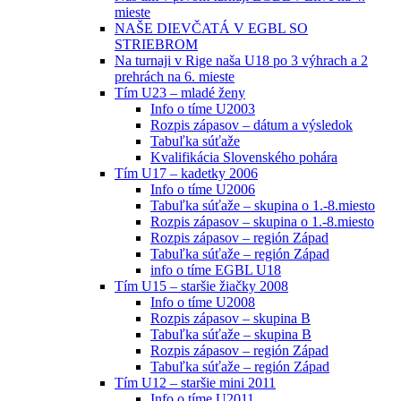
mieste
NAŠE DIEVČATÁ V EGBL SO
STRIEBROM
Na turnaji v Rige naša U18 po 3 výhrach a 2
prehrách na 6. mieste
Tím U23 – mladé ženy
Info o tíme U2003
Rozpis zápasov – dátum a výsledok
Tabuľka súťaže
Kvalifikácia Slovenského pohára
Tím U17 – kadetky 2006
Info o tíme U2006
Tabuľka súťaže – skupina o 1.-8.miesto
Rozpis zápasov – skupina o 1.-8.miesto
Rozpis zápasov – región Západ
Tabuľka súťaže – región Západ
info o tíme EGBL U18
Tím U15 – staršie žiačky 2008
Info o tíme U2008
Rozpis zápasov – skupina B
Tabuľka súťaže – skupina B
Rozpis zápasov – región Západ
Tabuľka súťaže – región Západ
Tím U12 – staršie mini 2011
Info o tíme U2011