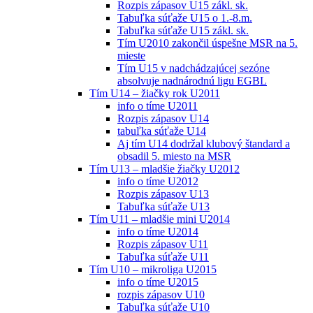
Rozpis zápasov U15 zákl. sk.
Tabuľka súťaže U15 o 1.-8.m.
Tabuľka súťaže U15 zákl. sk.
Tím U2010 zakončil úspešne MSR na 5.
mieste
Tím U15 v nadchádzajúcej sezóne
absolvuje nadnárodnú ligu EGBL
Tím U14 – žiačky rok U2011
info o tíme U2011
Rozpis zápasov U14
tabuľka súťaže U14
Aj tím U14 dodržal klubový štandard a
obsadil 5. miesto na MSR
Tím U13 – mladšie žiačky U2012
info o tíme U2012
Rozpis zápasov U13
Tabuľka súťaže U13
Tím U11 – mladšie mini U2014
info o tíme U2014
Rozpis zápasov U11
Tabuľka súťaže U11
Tím U10 – mikroliga U2015
info o tíme U2015
rozpis zápasov U10
Tabuľka súťaže U10