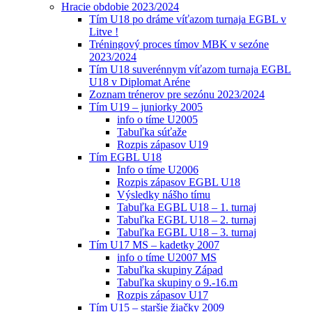
Hracie obdobie 2023/2024
Tím U18 po dráme víťazom turnaja EGBL v
Litve !
Tréningový proces tímov MBK v sezóne
2023/2024
Tím U18 suverénnym víťazom turnaja EGBL
U18 v Diplomat Aréne
Zoznam trénerov pre sezónu 2023/2024
Tím U19 – juniorky 2005
info o tíme U2005
Tabuľka súťaže
Rozpis zápasov U19
Tím EGBL U18
Info o tíme U2006
Rozpis zápasov EGBL U18
Výsledky nášho tímu
Tabuľka EGBL U18 – 1. turnaj
Tabuľka EGBL U18 – 2. turnaj
Tabuľka EGBL U18 – 3. turnaj
Tím U17 MS – kadetky 2007
info o tíme U2007 MS
Tabuľka skupiny Západ
Tabuľka skupiny o 9.-16.m
Rozpis zápasov U17
Tím U15 – staršie žiačky 2009