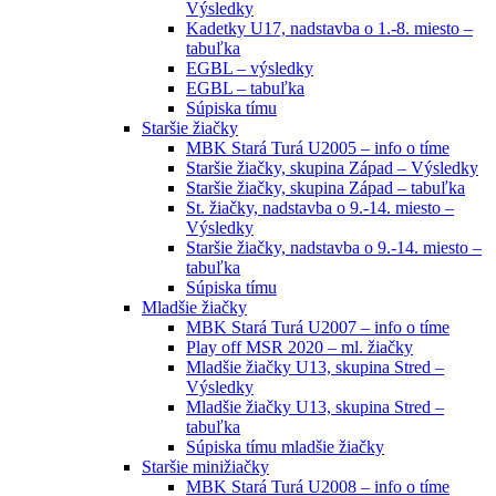
Výsledky
Kadetky U17, nadstavba o 1.-8. miesto –
tabuľka
EGBL – výsledky
EGBL – tabuľka
Súpiska tímu
Staršie žiačky
MBK Stará Turá U2005 – info o tíme
Staršie žiačky, skupina Západ – Výsledky
Staršie žiačky, skupina Západ – tabuľka
St. žiačky, nadstavba o 9.-14. miesto –
Výsledky
Staršie žiačky, nadstavba o 9.-14. miesto –
tabuľka
Súpiska tímu
Mladšie žiačky
MBK Stará Turá U2007 – info o tíme
Play off MSR 2020 – ml. žiačky
Mladšie žiačky U13, skupina Stred –
Výsledky
Mladšie žiačky U13, skupina Stred –
tabuľka
Súpiska tímu mladšie žiačky
Staršie minižiačky
MBK Stará Turá U2008 – info o tíme