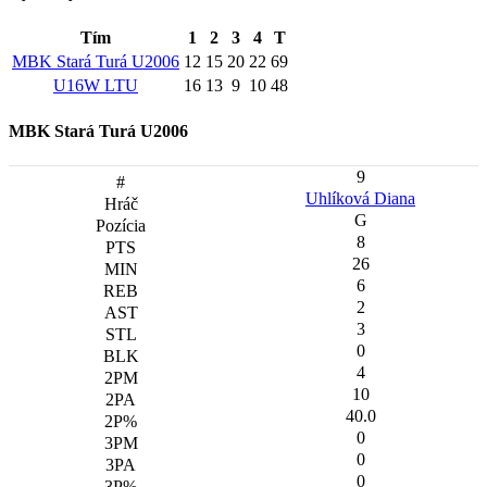
Tím
1
2
3
4
T
MBK Stará Turá U2006
12
15
20
22
69
U16W LTU
16
13
9
10
48
MBK Stará Turá U2006
9
Uhlíková Diana
G
8
26
6
2
3
0
4
10
40.0
0
0
0