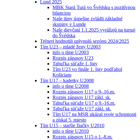
Lund 2025
MBK Stará Turá vo Švédsku s pozitívnou
bilanciou
Naše tímy úspešne zvládli základné
skupiny v Lunde
Naše dievčatá 1.1.2025 vyrážajú na turnaj
do Švédska
Tréneri hodnotili uplynulú sezónu 2024/2025
Tím U23 – mladé ženy U2003
info o tíme U2003
Rozpis zápasov U23
Tabuľka súťaže 1. ligy
Tím U23 vo finále 1. ligy podľahol
Košiciam
Tím U17 – kadetky U2008
info o tíme U2008
Rozpis zápasov U17 o 9-.16.m.
Rozpis zápasov U17 zákl. sk.
Tabuľka súťaže U17 o 9.-16.m.
Tabuľka súťaže U17 zákl. sk.
Tím U17 na MSR ukázal svoje schopnosti
a získal 5. miesto
Tím U15 – staršie žiačky U2010
info o tíme U2010
Rozpis zápasov U15 o 1.-8.m.