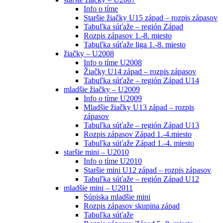
Info o tíme
Staršie žiačky U15 západ – rozpis zápasov
Tabuľka súťaže – región Západ
Rozpis zápasov 1.-8. miesto
Tabuľka súťaže liga 1.-8. miesto
žiačky – U2008
Info o tíme U2008
Žiačky U14 západ – rozpis zápasov
Tabuľka súťaže – región Západ U14
mladšie žiačky – U2009
Info o tíme U2009
Mladšie žiačky U13 západ – rozpis
zápasov
Tabuľka súťaže – región Západ U13
Rozpis zápasov Západ 1.-4.miesto
Tabuľka súťaže Západ 1.-4. miesto
staršie mini – U2010
Info o tíme U2010
Staršie mini U12 západ – rozpis zápasov
Tabuľka súťaže – región Západ U12
mladšie mini – U2011
Súpiska mladšie mini
Rozpis zápasov skupina západ
Tabuľka súťaže