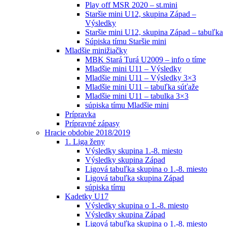
Play off MSR 2020 – st.mini
Staršie mini U12, skupina Západ –
Výsledky
Staršie mini U12, skupina Západ – tabuľka
Súpiska tímu Staršie mini
Mladšie minižiačky
MBK Stará Turá U2009 – info o tíme
Mladšie mini U11 – Výsledky
Mladšie mini U11 – Výsledky 3×3
Mladšie mini U11 – tabuľka súťaže
Mladšie mini U11 – tabulka 3×3
súpiska tímu Mladšie mini
Prípravka
Prípravné zápasy
Hracie obdobie 2018/2019
1. Liga ženy
Výsledky skupina 1.-8. miesto
Výsledky skupina Západ
Ligová tabuľka skupina o 1.-8. miesto
Ligová tabuľka skupina Západ
súpiska tímu
Kadetky U17
Výsledky skupina o 1.-8. miesto
Výsledky skupina Západ
Ligová tabuľka skupina o 1.-8. miesto