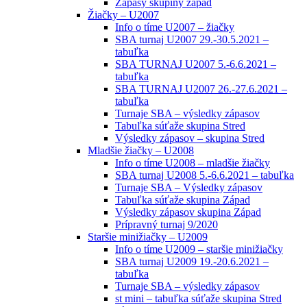
Zápasy skupiny západ
Žiačky – U2007
Info o tíme U2007 – žiačky
SBA turnaj U2007 29.-30.5.2021 –
tabuľka
SBA TURNAJ U2007 5.-6.6.2021 –
tabuľka
SBA TURNAJ U2007 26.-27.6.2021 –
tabuľka
Turnaje SBA – výsledky zápasov
Tabuľka súťaže skupina Stred
Výsledky zápasov – skupina Stred
Mladšie žiačky – U2008
Info o tíme U2008 – mladšie žiačky
SBA turnaj U2008 5.-6.6.2021 – tabuľka
Turnaje SBA – Výsledky zápasov
Tabuľka súťaže skupina Západ
Výsledky zápasov skupina Západ
Prípravný turnaj 9/2020
Staršie minižiačky – U2009
Info o tíme U2009 – staršie minižiačky
SBA turnaj U2009 19.-20.6.2021 –
tabuľka
Turnaje SBA – výsledky zápasov
st mini – tabuľka súťaže skupina Stred