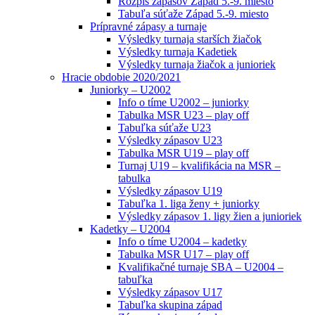
Rozpis zápasov Západ 5.-9. miesto
Tabuľa súťaže Západ 5.-9. miesto
Prípravné zápasy a turnaje
Výsledky turnaja starších žiačok
Výsledky turnaja Kadetiek
Výsledky turnaja žiačok a junioriek
Hracie obdobie 2020/2021
Juniorky – U2002
Info o tíme U2002 – juniorky
Tabulka MSR U23 – play off
Tabuľka súťaže U23
Výsledky zápasov U23
Tabulka MSR U19 – play off
Turnaj U19 – kvalifikácia na MSR –
tabulka
Výsledky zápasov U19
Tabuľka 1. liga ženy + juniorky
Výsledky zápasov 1. ligy žien a junioriek
Kadetky – U2004
Info o tíme U2004 – kadetky
Tabulka MSR U17 – play off
Kvalifikačné turnaje SBA – U2004 –
tabuľka
Výsledky zápasov U17
Tabuľka skupina západ