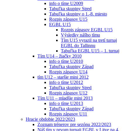
info o tíme U2009
Tabuľka skupiny Stred
Tabuľka skupiny o 1.-8. miesto
Rozpis zápasov U15
EGBL U15
Rozpis zápasov EGBL U15
Výsledky nášho tímu
Tím U15 vyrazil na tretí turnaj
EGBL do Tallinnu
Tabuľka EGBL U15 – 1. turnaj
Tím U14 – žiačky 2010
info o tíme U2010
Tabuľka skupiny Západ
Rozpis zápasov U14
tím U12 – staršie mini 2012
info o tíme U2012
Tabuľka skupiny Stred
Rozpis zápasov U12
Tím U11 – mladšie mini 2013
info o tíme U2013
Tabuľka skupiny Západ
Rozpis zápasov U11
Hracie obdobie 2022/2023
Zoznam trénerov pre sezónu 2022/2023
Náš tím v prvom turnaji EGBL v Litve na 4.