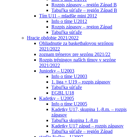
Rozpis zápasov – región Západ B
Tabuľka súťaže – región Západ B
Tím U11 – mladšie mini 2012
Info o tíme U2012
Rozpis zápasov – region Západ
Tabuľka súťaže
Hracie obdobie 2021/2022
Ohliadnutie za basketbalovou sezónou
2021/2022
zoznam trénerov pre sezónu 2021/22
Rozpis tréningov naších tímov v sezóne
2021/2022
Juniorky – U2003
Info o tíme U2003
1. liga + U19 – rozpis zápasov
Tabuľka súťaže
EGBL U18
Kadetky – U2005
Info o tíme U2005
Kadetky U17, skupina 1.-8.m. – rozpis
zápasov
Tabuľka skupina 1.-8.m
Kadetky U17 západ – rozpis zápasov
Tabuľka súťaže – región Západ
staršie žiačky – U2007