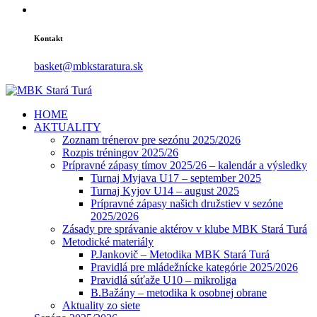
Kontakt
basket@mbkstaratura.sk
HOME
AKTUALITY
Zoznam trénerov pre sezónu 2025/2026
Rozpis tréningov 2025/26
Prípravné zápasy tímov 2025/26 – kalendár a výsledky
Turnaj Myjava U17 – september 2025
Turnaj Kyjov U14 – august 2025
Prípravné zápasy našich družstiev v sezóne
2025/2026
Zásady pre správanie aktérov v klube MBK Stará Turá
Metodické materiály
P.Jankovič – Metodika MBK Stará Turá
Pravidlá pre mládežnícke kategórie 2025/2026
Pravidlá súťaže U10 – mikroliga
B.Bažány – metodika k osobnej obrane
Aktuality zo siete