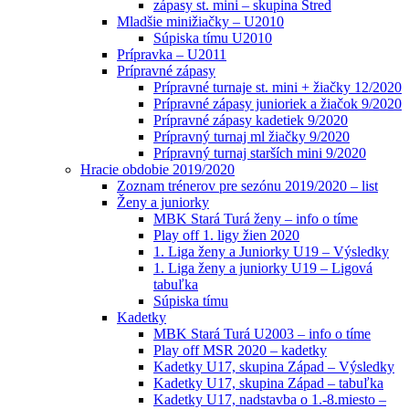
zápasy st. mini – skupina Stred
Mladšie minižiačky – U2010
Súpiska tímu U2010
Prípravka – U2011
Prípravné zápasy
Prípravné turnaje st. mini + žiačky 12/2020
Prípravné zápasy junioriek a žiačok 9/2020
Prípravné zápasy kadetiek 9/2020
Prípravný turnaj ml žiačky 9/2020
Prípravný turnaj starších mini 9/2020
Hracie obdobie 2019/2020
Zoznam trénerov pre sezónu 2019/2020 – list
Ženy a juniorky
MBK Stará Turá ženy – info o tíme
Play off 1. ligy žien 2020
1. Liga ženy a Juniorky U19 – Výsledky
1. Liga ženy a juniorky U19 – Ligová
tabuľka
Súpiska tímu
Kadetky
MBK Stará Turá U2003 – info o tíme
Play off MSR 2020 – kadetky
Kadetky U17, skupina Západ – Výsledky
Kadetky U17, skupina Západ – tabuľka
Kadetky U17, nadstavba o 1.-8.miesto –