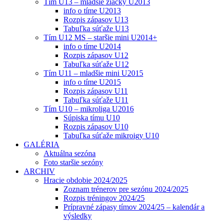
Tím U13 – mladšie žiačky U2013
info o tíme U2013
Rozpis zápasov U13
Tabuľka súťaže U13
Tím U12 MS – staršie mini U2014+
info o tíme U2014
Rozpis zápasov U12
Tabuľka súťaže U12
Tím U11 – mladšie mini U2015
info o tíme U2015
Rozpis zápasov U11
Tabuľka súťaže U11
Tím U10 – mikroliga U2016
Súpiska tímu U10
Rozpis zápasov U10
Tabuľka súťaže mikroigy U10
GALÉRIA
Aktuálna sezóna
Foto staršie sezóny
ARCHIV
Hracie obdobie 2024/2025
Zoznam trénerov pre sezónu 2024/2025
Rozpis tréningov 2024/25
Prípravné zápasy tímov 2024/25 – kalendár a
výsledky