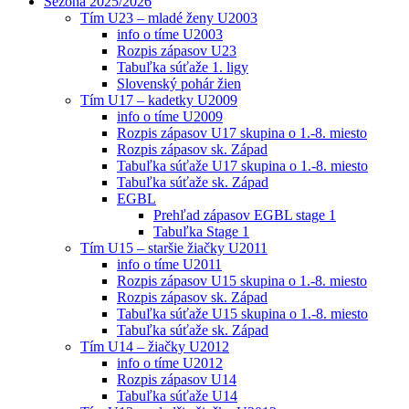
Sezóna 2025/2026
Tím U23 – mladé ženy U2003
info o tíme U2003
Rozpis zápasov U23
Tabuľka súťaže 1. ligy
Slovenský pohár žien
Tím U17 – kadetky U2009
info o tíme U2009
Rozpis zápasov U17 skupina o 1.-8. miesto
Rozpis zápasov sk. Západ
Tabuľka súťaže U17 skupina o 1.-8. miesto
Tabuľka súťaže sk. Západ
EGBL
Prehľad zápasov EGBL stage 1
Tabuľka Stage 1
Tím U15 – staršie žiačky U2011
info o tíme U2011
Rozpis zápasov U15 skupina o 1.-8. miesto
Rozpis zápasov sk. Západ
Tabuľka súťaže U15 skupina o 1.-8. miesto
Tabuľka súťaže sk. Západ
Tím U14 – žiačky U2012
info o tíme U2012
Rozpis zápasov U14
Tabuľka súťaže U14