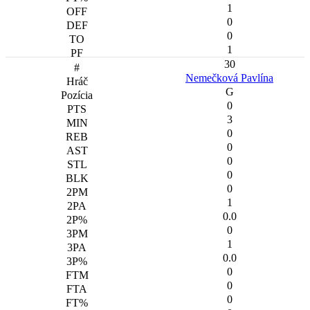
1
0
0
1
30
Nemečková Pavlína
G
0
3
0
0
0
0
0
1
0.0
0
1
0.0
0
0
0