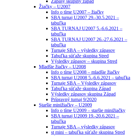
Zápasy skupiny západ
Žiačky – U2007
Info o tíme U2007 – žiačky
SBA turnaj U2007 29.-30.5.2021 –
tabuľka
SBA TURNAJ U2007 5.-6.6.2021 –
tabuľka
SBA TURNAJ U2007 26.-27.6.2021 –
tabuľka
Turnaje SBA – výsledky zápasov
Tabuľka súťaže skupina Stred
Výsledky zápasov – skupina Stred
Mladšie žiačky – U2008
Info o tíme U2008 – mladšie žiačky
SBA turnaj U2008 5.-6.6.2021 – tabuľka
Turnaje SBA – Výsledky zápasov
Tabuľka súťaže skupina Západ
Výsledky zápasov skupina Západ
Prípravný turnaj 9/2020
Staršie minižiačky – U2009
Info o tíme U2009 – staršie minižiačky
SBA turnaj U2009 19.-20.6.2021 –
tabuľka
Turnaje SBA – výsledky zápasov
st mini – tabuľka súťaže skupina Stred