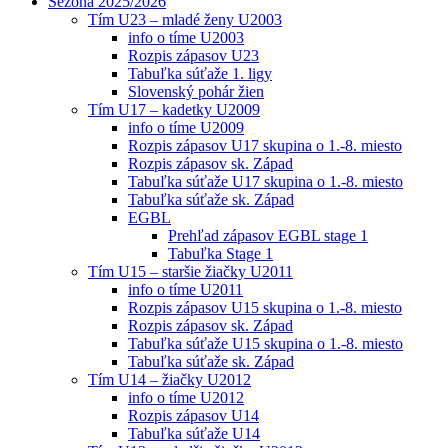
Sezóna 2025/2026
Tím U23 – mladé ženy U2003
info o tíme U2003
Rozpis zápasov U23
Tabuľka súťaže 1. ligy
Slovenský pohár žien
Tím U17 – kadetky U2009
info o tíme U2009
Rozpis zápasov U17 skupina o 1.-8. miesto
Rozpis zápasov sk. Západ
Tabuľka súťaže U17 skupina o 1.-8. miesto
Tabuľka súťaže sk. Západ
EGBL
Prehľad zápasov EGBL stage 1
Tabuľka Stage 1
Tím U15 – staršie žiačky U2011
info o tíme U2011
Rozpis zápasov U15 skupina o 1.-8. miesto
Rozpis zápasov sk. Západ
Tabuľka súťaže U15 skupina o 1.-8. miesto
Tabuľka súťaže sk. Západ
Tím U14 – žiačky U2012
info o tíme U2012
Rozpis zápasov U14
Tabuľka súťaže U14