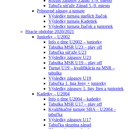
Rozpis zápasov Západ 5.-9. miesto
Tabuľa súťaže Západ 5.-9. miesto
Prípravné zápasy a turnaje
Výsledky turnaja starších žiačok
Výsledky turnaja Kadetiek
Výsledky turnaja žiačok a junioriek
Hracie obdobie 2020/2021
Juniorky – U2002
Info o tíme U2002 – juniorky
Tabulka MSR U23 – play off
Tabuľka súťaže U23
Výsledky zápasov U23
Tabulka MSR U19 – play off
Turnaj U19 – kvalifikácia na MSR –
tabulka
Výsledky zápasov U19
Tabuľka 1. liga ženy + juniorky
Výsledky zápasov 1. ligy žien a junioriek
Kadetky – U2004
Info o tíme U2004 – kadetky
Tabulka MSR U17 – play off
Kvalifikačné turnaje SBA – U2004 –
tabuľka
Výsledky zápasov U17
Tabuľka skupina západ