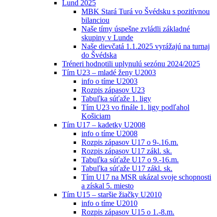
Lund 2025
MBK Stará Turá vo Švédsku s pozitívnou
bilanciou
Naše tímy úspešne zvládli základné
skupiny v Lunde
Naše dievčatá 1.1.2025 vyrážajú na turnaj
do Švédska
Tréneri hodnotili uplynulú sezónu 2024/2025
Tím U23 – mladé ženy U2003
info o tíme U2003
Rozpis zápasov U23
Tabuľka súťaže 1. ligy
Tím U23 vo finále 1. ligy podľahol
Košiciam
Tím U17 – kadetky U2008
info o tíme U2008
Rozpis zápasov U17 o 9-.16.m.
Rozpis zápasov U17 zákl. sk.
Tabuľka súťaže U17 o 9.-16.m.
Tabuľka súťaže U17 zákl. sk.
Tím U17 na MSR ukázal svoje schopnosti
a získal 5. miesto
Tím U15 – staršie žiačky U2010
info o tíme U2010
Rozpis zápasov U15 o 1.-8.m.