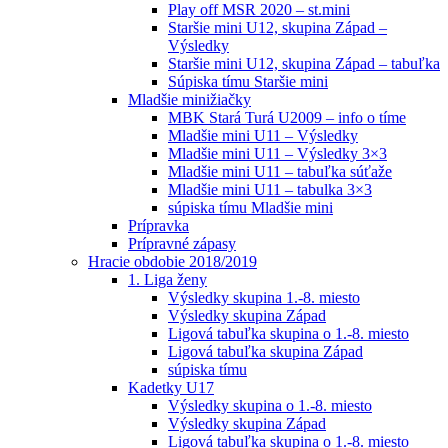
Play off MSR 2020 – st.mini
Staršie mini U12, skupina Západ –
Výsledky
Staršie mini U12, skupina Západ – tabuľka
Súpiska tímu Staršie mini
Mladšie minižiačky
MBK Stará Turá U2009 – info o tíme
Mladšie mini U11 – Výsledky
Mladšie mini U11 – Výsledky 3×3
Mladšie mini U11 – tabuľka súťaže
Mladšie mini U11 – tabulka 3×3
súpiska tímu Mladšie mini
Prípravka
Prípravné zápasy
Hracie obdobie 2018/2019
1. Liga ženy
Výsledky skupina 1.-8. miesto
Výsledky skupina Západ
Ligová tabuľka skupina o 1.-8. miesto
Ligová tabuľka skupina Západ
súpiska tímu
Kadetky U17
Výsledky skupina o 1.-8. miesto
Výsledky skupina Západ
Ligová tabuľka skupina o 1.-8. miesto