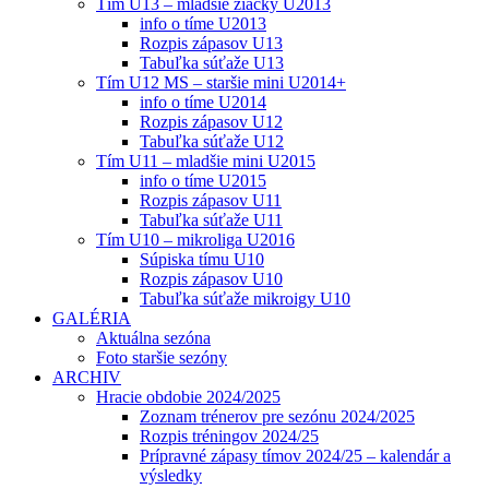
Tím U13 – mladšie žiačky U2013
info o tíme U2013
Rozpis zápasov U13
Tabuľka súťaže U13
Tím U12 MS – staršie mini U2014+
info o tíme U2014
Rozpis zápasov U12
Tabuľka súťaže U12
Tím U11 – mladšie mini U2015
info o tíme U2015
Rozpis zápasov U11
Tabuľka súťaže U11
Tím U10 – mikroliga U2016
Súpiska tímu U10
Rozpis zápasov U10
Tabuľka súťaže mikroigy U10
GALÉRIA
Aktuálna sezóna
Foto staršie sezóny
ARCHIV
Hracie obdobie 2024/2025
Zoznam trénerov pre sezónu 2024/2025
Rozpis tréningov 2024/25
Prípravné zápasy tímov 2024/25 – kalendár a
výsledky