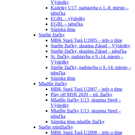
Výsledky
Kadetky U17, nadstavba o 1.-8. miesto –
tabuľka
EGBL – výsledky
EGBL – tabuľka
Súpiska tímu
Staršie žiačky
MBK Stará Turá U2005 – info o tíme
Staršie žiačky, skupina Západ – Výsledky
Staršie žiačky, skupina Západ – tabuľka
St. žiačky, nadstavba o 9.-14. miesto –
Výsledky
Staršie žiačky, nadstavba o 9.-14. miesto –
tabuľka
Súpiska tímu
Mladšie žiačky
MBK Stará Turá U2007 – info o tíme
Play off MSR 2020 – ml. žiačky
Mladšie žiačky U13, skupina Stred –
Výsledky
Mladšie žiačky U13, skupina Stred –
tabuľka
Súpiska tímu mladšie žiačky
Staršie minižiačky
MBK Stará Turá U2008 – info o tíme