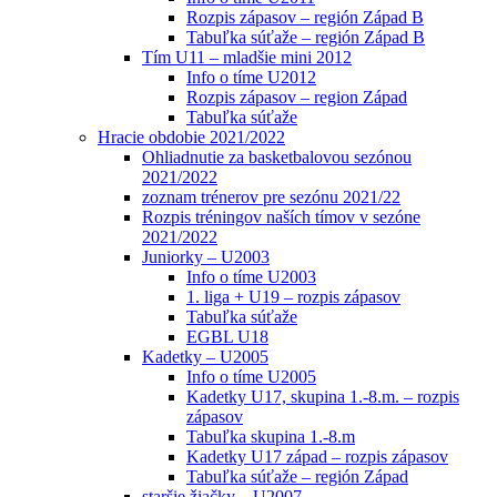
Rozpis zápasov – región Západ B
Tabuľka súťaže – región Západ B
Tím U11 – mladšie mini 2012
Info o tíme U2012
Rozpis zápasov – region Západ
Tabuľka súťaže
Hracie obdobie 2021/2022
Ohliadnutie za basketbalovou sezónou
2021/2022
zoznam trénerov pre sezónu 2021/22
Rozpis tréningov naších tímov v sezóne
2021/2022
Juniorky – U2003
Info o tíme U2003
1. liga + U19 – rozpis zápasov
Tabuľka súťaže
EGBL U18
Kadetky – U2005
Info o tíme U2005
Kadetky U17, skupina 1.-8.m. – rozpis
zápasov
Tabuľka skupina 1.-8.m
Kadetky U17 západ – rozpis zápasov
Tabuľka súťaže – región Západ
staršie žiačky – U2007