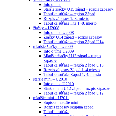
Info o tíme
Staršie žiačky U15 západ – rozpis zápasov
Tabuľka súťaže – región Západ
Rozpis zápasov 1.-8. miesto
Tabuľka súťaže liga 1.-8. miesto
žiačky – U2008
Info o tíme U2008
Žiačky U14 západ – rozpis zápasov
Tabuľka súťaže – región Západ U14
mladšie žiačky – U2009
Info o tíme U2009
Mladšie žiačky U13 západ – rozpis
zápasov
Tabuľka súťaže – región Západ U13
Rozpis zápasov Západ 1.-4.miesto
Tabuľka súťaže Západ 1.-4. miesto
staršie mini – U2010
Info o tíme U2010
Staršie mini U12 západ – rozpis zápasov
Tabuľka súťaže – región Západ U12
mladšie mini – U2011
Súpiska mladšie mini
Rozpis zápasov skupina západ
Tabuľka súťaže