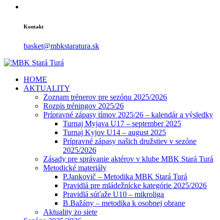
Kontakt
basket@mbkstaratura.sk
HOME
AKTUALITY
Zoznam trénerov pre sezónu 2025/2026
Rozpis tréningov 2025/26
Prípravné zápasy tímov 2025/26 – kalendár a výsledky
Turnaj Myjava U17 – september 2025
Turnaj Kyjov U14 – august 2025
Prípravné zápasy našich družstiev v sezóne
2025/2026
Zásady pre správanie aktérov v klube MBK Stará Turá
Metodické materiály
P.Jankovič – Metodika MBK Stará Turá
Pravidlá pre mládežnícke kategórie 2025/2026
Pravidlá súťaže U10 – mikroliga
B.Bažány – metodika k osobnej obrane
Aktuality zo siete