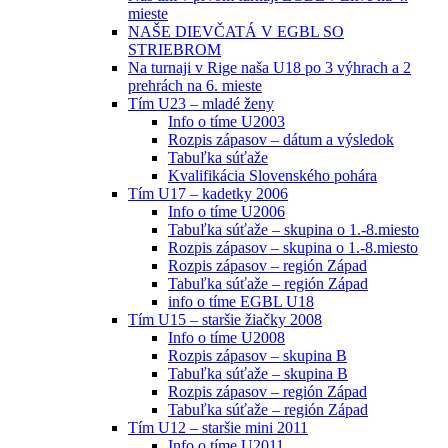
mieste
NAŠE DIEVČATÁ V EGBL SO
STRIEBROM
Na turnaji v Rige naša U18 po 3 výhrach a 2
prehrách na 6. mieste
Tím U23 – mladé ženy
Info o tíme U2003
Rozpis zápasov – dátum a výsledok
Tabuľka súťaže
Kvalifikácia Slovenského pohára
Tím U17 – kadetky 2006
Info o tíme U2006
Tabuľka súťaže – skupina o 1.-8.miesto
Rozpis zápasov – skupina o 1.-8.miesto
Rozpis zápasov – región Západ
Tabuľka súťaže – región Západ
info o tíme EGBL U18
Tím U15 – staršie žiačky 2008
Info o tíme U2008
Rozpis zápasov – skupina B
Tabuľka súťaže – skupina B
Rozpis zápasov – región Západ
Tabuľka súťaže – región Západ
Tím U12 – staršie mini 2011
Info o tíme U2011