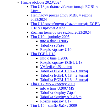
Hracie obdobie 2023/2024
Tím U18 po dráme víťazom turnaja EGBL v
Litve !
Tréningový proces tímov MBK v sezóne
2023/2024
Tím U18 suverénnym víťazom turnaja EGBL
U18 v Diplomat Aréne
Zoznam trénerov pre sezónu 2023/2024
Tím U19 – juniorky 2005
info o tíme U2005
Tabuľka súťaže
Rozpis zápasov U19
Tím EGBL U18
Info o tíme U2006
Rozpis zápasov EGBL U18
Výsledky nášho tímu
Tabuľka EGBL U18 – 1. turnaj
Tabuľka EGBL U18 – 2. turnaj
Tabuľka EGBL U18 – 3. turnaj
Tím U17 MS – kadetky 2007
info o tíme U2007 MS
Tabuľka skupiny Západ
Tabuľka skupiny o 9.-16.m
Rozpis zápasov U17
Tím U15 – staršie žiačky 2009