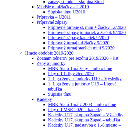
zápasy st. mini – skupina Stred
Mladšie minižiačky – U2010
Súpiska tímu U2010
Prípravka – U2011
Prípravné zápasy
Prípravné turnaje st. mini + žiačky 12/2020
Prípravné zápasy junioriek a žiačok 9/2020
Prípravné zápasy kadetiek 9/2020
Prípravný turnaj ml žiačky 9/2020
Prípravný turnaj starších mini 9/2020
Hracie obdobie 2019/2020
Zoznam trénerov pre sezónu 2019/2020 – list
Ženy a juniorky
MBK Stará Turá ženy – info o tíme
Play off 1. ligy žien 2020
1. Liga ženy a Juniorky U19 – Výsledky
1. Liga ženy a juniorky U19 – Ligová
tabuľka
Súpiska tímu
Kadetky
MBK Stará Turá U2003 – info o tíme
Play off MSR 2020 – kadetky
Kadetky U17, skupina Západ – Výsledky
Kadetky U17, skupina Západ – tabuľka
Kadetky U17, nadstavba o 1.-8.miesto –