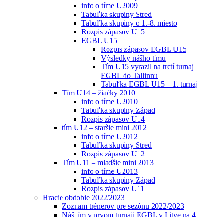
info o tíme U2009
Tabuľka skupiny Stred
Tabuľka skupiny o 1.-8. miesto
Rozpis zápasov U15
EGBL U15
Rozpis zápasov EGBL U15
Výsledky nášho tímu
Tím U15 vyrazil na tretí turnaj
EGBL do Tallinnu
Tabuľka EGBL U15 – 1. turnaj
Tím U14 – žiačky 2010
info o tíme U2010
Tabuľka skupiny Západ
Rozpis zápasov U14
tím U12 – staršie mini 2012
info o tíme U2012
Tabuľka skupiny Stred
Rozpis zápasov U12
Tím U11 – mladšie mini 2013
info o tíme U2013
Tabuľka skupiny Západ
Rozpis zápasov U11
Hracie obdobie 2022/2023
Zoznam trénerov pre sezónu 2022/2023
Náš tím v prvom turnaji EGBL v Litve na 4.