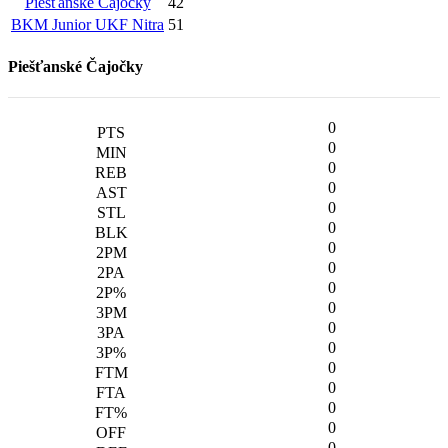
Piešťanské Čajočky
42
BKM Junior UKF Nitra
51
Piešťanské Čajočky
0
0
0
0
0
0
0
0
0
0
0
0
0
0
0
0
0