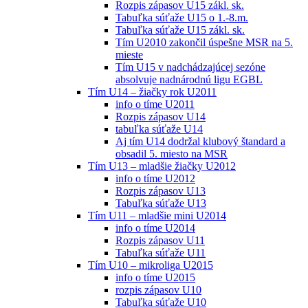
Rozpis zápasov U15 zákl. sk.
Tabuľka súťaže U15 o 1.-8.m.
Tabuľka súťaže U15 zákl. sk.
Tím U2010 zakončil úspešne MSR na 5.
mieste
Tím U15 v nadchádzajúcej sezóne
absolvuje nadnárodnú ligu EGBL
Tím U14 – žiačky rok U2011
info o tíme U2011
Rozpis zápasov U14
tabuľka súťaže U14
Aj tím U14 dodržal klubový štandard a
obsadil 5. miesto na MSR
Tím U13 – mladšie žiačky U2012
info o tíme U2012
Rozpis zápasov U13
Tabuľka súťaže U13
Tím U11 – mladšie mini U2014
info o tíme U2014
Rozpis zápasov U11
Tabuľka súťaže U11
Tím U10 – mikroliga U2015
info o tíme U2015
rozpis zápasov U10
Tabuľka súťaže U10