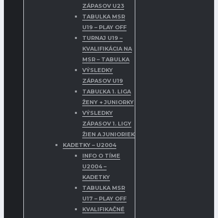
ZÁPASOV U23
TABULKA MSR
U19 – PLAY OFF
TURNAJ U19 –
KVALIFIKÁCIA NA
MSR – TABULKA
VÝSLEDKY
ZÁPASOV U19
TABUĽKA 1. LIGA
ŽENY + JUNIORKY
VÝSLEDKY
ZÁPASOV 1. LIGY
ŽIEN A JUNIORIEK
KADETKY – U2004
INFO O TÍME
U2004 –
KADETKY
TABULKA MSR
U17 – PLAY OFF
KVALIFIKAČNÉ