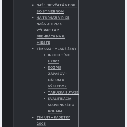
NAŠE DIEVČATÁ V EGBL
SO STRIEBROM
NA TURNAJI V RIGE
NAŠA U18 PO 3
VÝHRACH A 2
PREHRÁCH NA 6.
MIESTE
TÍM U23 – MLADÉ ŽENY
INFO O TÍME
U2003
ROZPIS
ZÁPASOV –
DÁTUM A
VÝSLEDOK
TABUĽKA SÚŤAŽE
KVALIFIKÁCIA
SLOVENSKÉHO
POHÁRA
TÍM U17 – KADETKY
2006