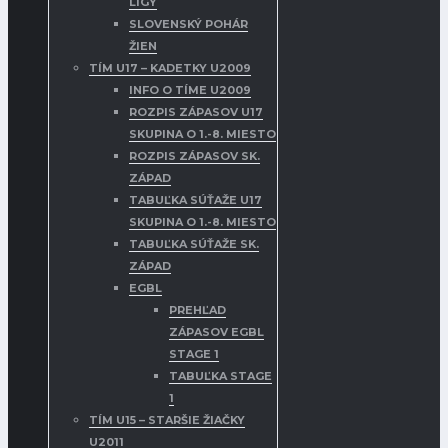
LIGY
SLOVENSKÝ POHÁR
ŽIEN
TÍM U17 – KADETKY U2009
INFO O TÍME U2009
ROZPIS ZÁPASOV U17
SKUPINA O 1.-8. MIESTO
ROZPIS ZÁPASOV SK.
ZÁPAD
TABUĽKA SÚŤAŽE U17
SKUPINA O 1.-8. MIESTO
TABUĽKA SÚŤAŽE SK.
ZÁPAD
EGBL
PREHĽAD
ZÁPASOV EGBL
STAGE 1
TABUĽKA STAGE
1
TÍM U15 – STARŠIE ŽIAČKY
U2011