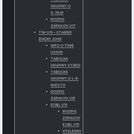
SKUPINY O
9.-16.M
ROZPIS
ZÁPASOV U17
TÍM U15 – STARŠIE
ŽIAČKY 2009
INFO O TÍME
U2009
TABUĽKA
SKUPINY STRED
TABUĽKA
SKUPINY O 1.-8.
MIESTO
ROZPIS
ZÁPASOV U15
EGBL U15
ROZPIS
ZÁPASOV
EGBL U15
VÝSLEDKY