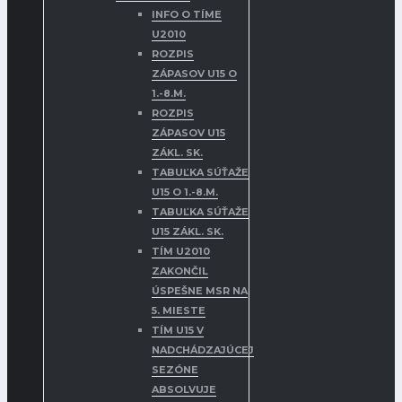
INFO O TÍME
U2010
ROZPIS
ZÁPASOV U15 O
1.-8.M.
ROZPIS
ZÁPASOV U15
ZÁKL. SK.
TABUĽKA SÚŤAŽE
U15 O 1.-8.M.
TABUĽKA SÚŤAŽE
U15 ZÁKL. SK.
TÍM U2010
ZAKONČIL
ÚSPEŠNE MSR NA
5. MIESTE
TÍM U15 V
NADCHÁDZAJÚCEJ
SEZÓNE
ABSOLVUJE