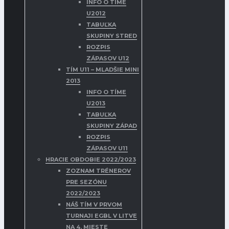
INFO O TÍME
U2012
TABUĽKA
SKUPINY STRED
ROZPIS
ZÁPASOV U12
TÍM U11 – MLADŠIE MINI
2013
INFO O TÍME
U2013
TABUĽKA
SKUPINY ZÁPAD
ROZPIS
ZÁPASOV U11
HRACIE OBDOBIE 2022/2023
ZOZNAM TRÉNEROV
PRE SEZÓNU
2022/2023
NÁŠ TÍM V PRVOM
TURNAJI EGBL V LITVE
NA 4. MIESTE