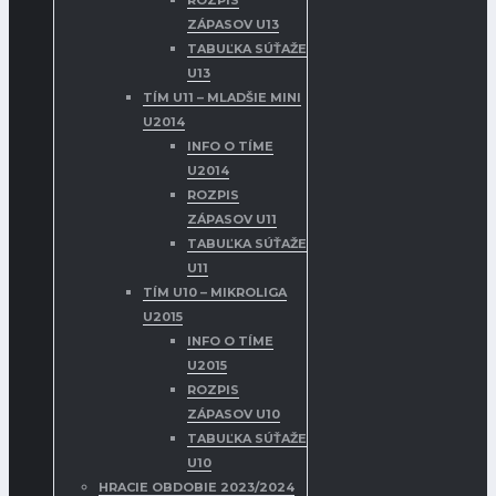
ROZPIS
ZÁPASOV U13
TABUĽKA SÚŤAŽE
U13
TÍM U11 – MLADŠIE MINI
U2014
INFO O TÍME
U2014
ROZPIS
ZÁPASOV U11
TABUĽKA SÚŤAŽE
U11
TÍM U10 – MIKROLIGA
U2015
INFO O TÍME
U2015
ROZPIS
ZÁPASOV U10
TABUĽKA SÚŤAŽE
U10
HRACIE OBDOBIE 2023/2024