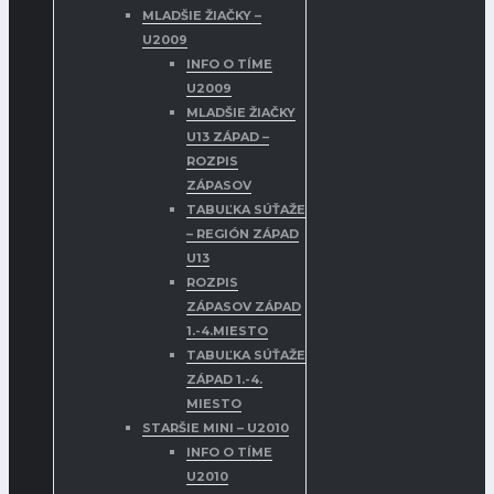
MLADŠIE ŽIAČKY –
U2009
INFO O TÍME
U2009
MLADŠIE ŽIAČKY
U13 ZÁPAD –
ROZPIS
ZÁPASOV
TABUĽKA SÚŤAŽE
– REGIÓN ZÁPAD
U13
ROZPIS
ZÁPASOV ZÁPAD
1.-4.MIESTO
TABUĽKA SÚŤAŽE
ZÁPAD 1.-4.
MIESTO
STARŠIE MINI – U2010
INFO O TÍME
U2010