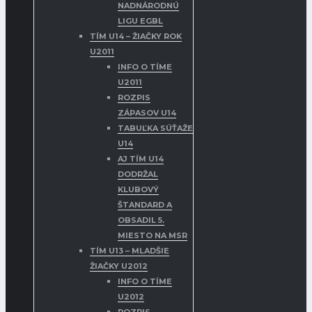
NADNÁRODNÚ
LIGU EGBL
TÍM U14 – ŽIAČKY ROK
U2011
INFO O TÍME
U2011
ROZPIS
ZÁPASOV U14
TABUĽKA SÚŤAŽE
U14
AJ TÍM U14
DODRŽAL
KLUBOVÝ
ŠTANDARD A
OBSADIL 5.
MIESTO NA MSR
TÍM U13 – MLADŠIE
ŽIAČKY U2012
INFO O TÍME
U2012