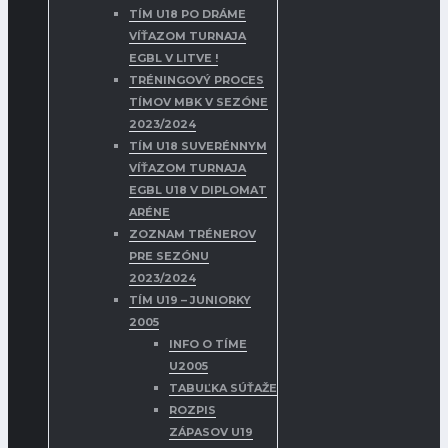
TÍM U18 PO DRÁME
VÍŤAZOM TURNAJA
EGBL V LITVE !
TRÉNINGOVÝ PROCES
TÍMOV MBK V SEZÓNE
2023/2024
TÍM U18 SUVERÉNNYM
VÍŤAZOM TURNAJA
EGBL U18 V DIPLOMAT
ARÉNE
ZOZNAM TRÉNEROV
PRE SEZÓNU
2023/2024
TÍM U19 – JUNIORKY
2005
INFO O TÍME
U2005
TABUĽKA SÚŤAŽE
ROZPIS
ZÁPASOV U19