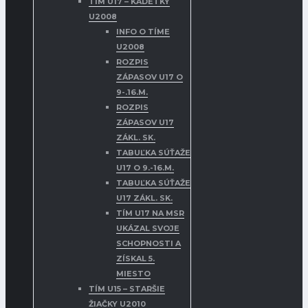
TÍM U17 – KADETKY
U2008
INFO O TÍME
U2008
ROZPIS
ZÁPASOV U17 O
9-.16.M.
ROZPIS
ZÁPASOV U17
ZÁKL. SK.
TABUĽKA SÚŤAŽE
U17 O 9.-16.M.
TABUĽKA SÚŤAŽE
U17 ZÁKL. SK.
TÍM U17 NA MSR
UKÁZAL SVOJE
SCHOPNOSTI A
ZÍSKAL 5.
MIESTO
TÍM U15 – STARŠIE
ŽIAČKY U2010