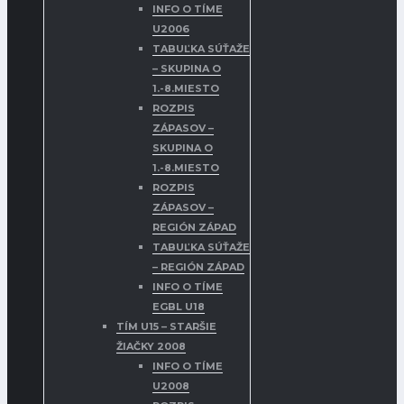
INFO O TÍME
U2006
TABUĽKA SÚŤAŽE
– SKUPINA O
1.-8.MIESTO
ROZPIS
ZÁPASOV –
SKUPINA O
1.-8.MIESTO
ROZPIS
ZÁPASOV –
REGIÓN ZÁPAD
TABUĽKA SÚŤAŽE
– REGIÓN ZÁPAD
INFO O TÍME
EGBL U18
TÍM U15 – STARŠIE
ŽIAČKY 2008
INFO O TÍME
U2008