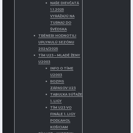
NAŠE DIEVČATÁ
1.1.2025
VYRÁŽAJÚ NA
TURNAJ DO
ŠVÉDSKA
TRÉNERI HODNOTILI
UPLYNULÚ SEZÓNU
2024/2025
TÍM U23 – MLADÉ ŽENY
U2003
INFO O TÍME
U2003
ROZPIS
ZÁPASOV U23
TABUĽKA SÚŤAŽE
1. LIGY
TÍM U23 VO
FINÁLE 1. LIGY
PODĽAHOL
KOŠICIAM