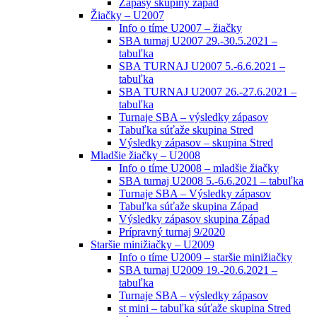
Zápasy skupiny západ
Žiačky – U2007
Info o tíme U2007 – žiačky
SBA turnaj U2007 29.-30.5.2021 –
tabuľka
SBA TURNAJ U2007 5.-6.6.2021 –
tabuľka
SBA TURNAJ U2007 26.-27.6.2021 –
tabuľka
Turnaje SBA – výsledky zápasov
Tabuľka súťaže skupina Stred
Výsledky zápasov – skupina Stred
Mladšie žiačky – U2008
Info o tíme U2008 – mladšie žiačky
SBA turnaj U2008 5.-6.6.2021 – tabuľka
Turnaje SBA – Výsledky zápasov
Tabuľka súťaže skupina Západ
Výsledky zápasov skupina Západ
Prípravný turnaj 9/2020
Staršie minižiačky – U2009
Info o tíme U2009 – staršie minižiačky
SBA turnaj U2009 19.-20.6.2021 –
tabuľka
Turnaje SBA – výsledky zápasov
st mini – tabuľka súťaže skupina Stred