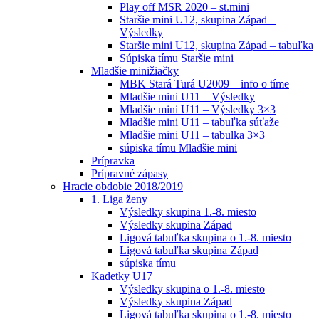
Play off MSR 2020 – st.mini
Staršie mini U12, skupina Západ –
Výsledky
Staršie mini U12, skupina Západ – tabuľka
Súpiska tímu Staršie mini
Mladšie minižiačky
MBK Stará Turá U2009 – info o tíme
Mladšie mini U11 – Výsledky
Mladšie mini U11 – Výsledky 3×3
Mladšie mini U11 – tabuľka súťaže
Mladšie mini U11 – tabulka 3×3
súpiska tímu Mladšie mini
Prípravka
Prípravné zápasy
Hracie obdobie 2018/2019
1. Liga ženy
Výsledky skupina 1.-8. miesto
Výsledky skupina Západ
Ligová tabuľka skupina o 1.-8. miesto
Ligová tabuľka skupina Západ
súpiska tímu
Kadetky U17
Výsledky skupina o 1.-8. miesto
Výsledky skupina Západ
Ligová tabuľka skupina o 1.-8. miesto