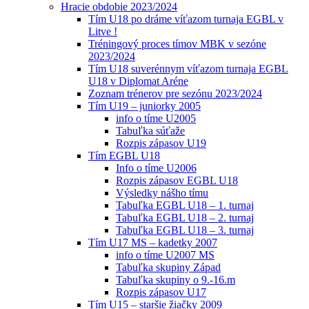
Hracie obdobie 2023/2024
Tím U18 po dráme víťazom turnaja EGBL v
Litve !
Tréningový proces tímov MBK v sezóne
2023/2024
Tím U18 suverénnym víťazom turnaja EGBL
U18 v Diplomat Aréne
Zoznam trénerov pre sezónu 2023/2024
Tím U19 – juniorky 2005
info o tíme U2005
Tabuľka súťaže
Rozpis zápasov U19
Tím EGBL U18
Info o tíme U2006
Rozpis zápasov EGBL U18
Výsledky nášho tímu
Tabuľka EGBL U18 – 1. turnaj
Tabuľka EGBL U18 – 2. turnaj
Tabuľka EGBL U18 – 3. turnaj
Tím U17 MS – kadetky 2007
info o tíme U2007 MS
Tabuľka skupiny Západ
Tabuľka skupiny o 9.-16.m
Rozpis zápasov U17
Tím U15 – staršie žiačky 2009