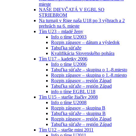
mieste
NAŠE DIEVČATÁ V EGBL SO
STRIEBROM
Na turnaji v Rige naša U18 po 3 výhrach a 2
prehrách na 6. mieste
Tím U23 – mladé ženy
Info o tíme U2003
Rozpis zápasov – dátum a výsledok
Tabuľka súťaže
Kvalifikácia Slovenského pohára
Tím U17 – kadetky 2006
Info o tíme U2006
Tabuľka súťaže – skupina o 1.-8.miesto
Rozpis zápasov – skupina o 1.-8.miesto
Rozpis zápasov – región Západ
Tabuľka súťaže – región Západ
info o tíme EGBL U18
Tím U15 – staršie žiačky 2008
Info o tíme U2008
Rozpis zápasov – skupina B
Tabuľka súťaže – skupina B
Rozpis zápasov – región Západ
Tabuľka súťaže – región Západ
Tím U12 – staršie mini 2011
Info o tíme U2011