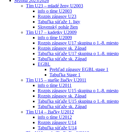
Sezóna 2025/2026
Tím U23 – mladé ženy U2003
info o tíme U2003
Rozpis zápasov U23
Tabuľka súťaže 1. ligy
Slovenský pohár žien
Tím U17 – kadetky U2009
info o tíme U2009
Rozpis zápasov U17 skupina o 1.-8. miesto
Rozpis zápasov sk. Západ
Tabuľka súťaže U17 skupina o 1.-8. miesto
Tabuľka súťaže sk. Západ
EGBL
Prehľad zápasov EGBL stage 1
Tabuľka Stage 1
Tím U15 – staršie žiačky U2011
info o tíme U2011
Rozpis zápasov U15 skupina o 1.-8. miesto
Rozpis zápasov sk. Západ
Tabuľka súťaže U15 skupina o 1.-8. miesto
Tabuľka súťaže sk. Západ
Tím U14 – žiačky U2012
info o tíme U2012
Rozpis zápasov U14
Tabuľka súťaže U14