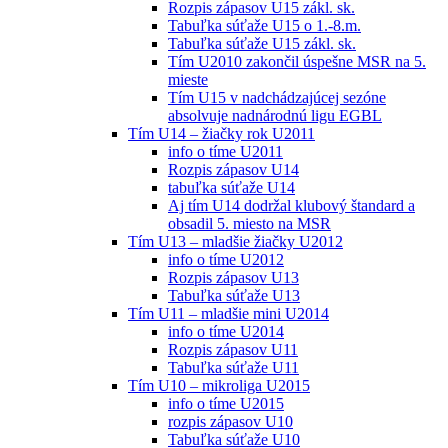
Rozpis zápasov U15 zákl. sk.
Tabuľka súťaže U15 o 1.-8.m.
Tabuľka súťaže U15 zákl. sk.
Tím U2010 zakončil úspešne MSR na 5.
mieste
Tím U15 v nadchádzajúcej sezóne
absolvuje nadnárodnú ligu EGBL
Tím U14 – žiačky rok U2011
info o tíme U2011
Rozpis zápasov U14
tabuľka súťaže U14
Aj tím U14 dodržal klubový štandard a
obsadil 5. miesto na MSR
Tím U13 – mladšie žiačky U2012
info o tíme U2012
Rozpis zápasov U13
Tabuľka súťaže U13
Tím U11 – mladšie mini U2014
info o tíme U2014
Rozpis zápasov U11
Tabuľka súťaže U11
Tím U10 – mikroliga U2015
info o tíme U2015
rozpis zápasov U10
Tabuľka súťaže U10