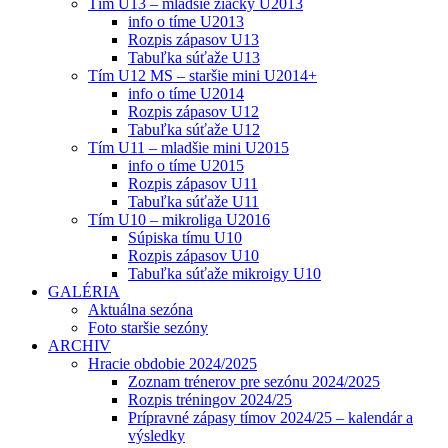
Tím U13 – mladšie žiačky U2013
info o tíme U2013
Rozpis zápasov U13
Tabuľka súťaže U13
Tím U12 MS – staršie mini U2014+
info o tíme U2014
Rozpis zápasov U12
Tabuľka súťaže U12
Tím U11 – mladšie mini U2015
info o tíme U2015
Rozpis zápasov U11
Tabuľka súťaže U11
Tím U10 – mikroliga U2016
Súpiska tímu U10
Rozpis zápasov U10
Tabuľka súťaže mikroigy U10
GALÉRIA
Aktuálna sezóna
Foto staršie sezóny
ARCHIV
Hracie obdobie 2024/2025
Zoznam trénerov pre sezónu 2024/2025
Rozpis tréningov 2024/25
Prípravné zápasy tímov 2024/25 – kalendár a
výsledky