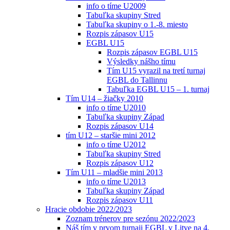
info o tíme U2009
Tabuľka skupiny Stred
Tabuľka skupiny o 1.-8. miesto
Rozpis zápasov U15
EGBL U15
Rozpis zápasov EGBL U15
Výsledky nášho tímu
Tím U15 vyrazil na tretí turnaj
EGBL do Tallinnu
Tabuľka EGBL U15 – 1. turnaj
Tím U14 – žiačky 2010
info o tíme U2010
Tabuľka skupiny Západ
Rozpis zápasov U14
tím U12 – staršie mini 2012
info o tíme U2012
Tabuľka skupiny Stred
Rozpis zápasov U12
Tím U11 – mladšie mini 2013
info o tíme U2013
Tabuľka skupiny Západ
Rozpis zápasov U11
Hracie obdobie 2022/2023
Zoznam trénerov pre sezónu 2022/2023
Náš tím v prvom turnaji EGBL v Litve na 4.