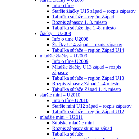
Info o tíme
Staršie žiačky U15 západ – rozpis zápasov
Tabuľka súťaže – región Západ
Rozpis zápasov 1.-8. miesto
Tabuľka súťaže liga 1.-8. miesto
žiačky – U2008
Info o tíme U2008
Žiačky U14 západ – rozpis zápasov
Tabuľka súťaže – región Západ U14
mladšie žiačky – U2009
Info o tíme U2009
Mladšie žiačky U13 západ – rozpis
zápasov
Tabuľka súťaže – región Západ U13
Rozpis zápasov Západ 1.-4.miesto
Tabuľka súťaže Západ 1.-4. miesto
staršie mini – U2010
Info o tíme U2010
Staršie mini U12 západ – rozpis zápasov
Tabuľka súťaže – región Západ U12
mladšie mini – U2011
Súpiska mladšie mini
Rozpis zápasov skupina západ
Tabuľka súťaže