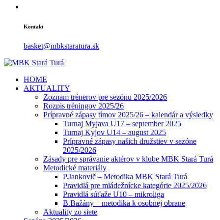
Kontakt
basket@mbkstaratura.sk
HOME
AKTUALITY
Zoznam trénerov pre sezónu 2025/2026
Rozpis tréningov 2025/26
Prípravné zápasy tímov 2025/26 – kalendár a výsledky
Turnaj Myjava U17 – september 2025
Turnaj Kyjov U14 – august 2025
Prípravné zápasy našich družstiev v sezóne
2025/2026
Zásady pre správanie aktérov v klube MBK Stará Turá
Metodické materiály
P.Jankovič – Metodika MBK Stará Turá
Pravidlá pre mládežnícke kategórie 2025/2026
Pravidlá súťaže U10 – mikroliga
B.Bažány – metodika k osobnej obrane
Aktuality zo siete