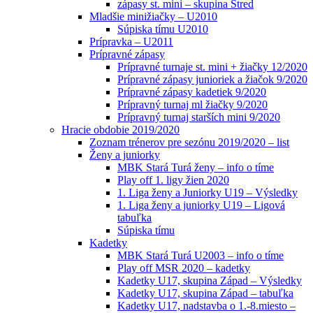
zápasy st. mini – skupina Stred
Mladšie minižiačky – U2010
Súpiska tímu U2010
Prípravka – U2011
Prípravné zápasy
Prípravné turnaje st. mini + žiačky 12/2020
Prípravné zápasy junioriek a žiačok 9/2020
Prípravné zápasy kadetiek 9/2020
Prípravný turnaj ml žiačky 9/2020
Prípravný turnaj starších mini 9/2020
Hracie obdobie 2019/2020
Zoznam trénerov pre sezónu 2019/2020 – list
Ženy a juniorky
MBK Stará Turá ženy – info o tíme
Play off 1. ligy žien 2020
1. Liga ženy a Juniorky U19 – Výsledky
1. Liga ženy a juniorky U19 – Ligová
tabuľka
Súpiska tímu
Kadetky
MBK Stará Turá U2003 – info o tíme
Play off MSR 2020 – kadetky
Kadetky U17, skupina Západ – Výsledky
Kadetky U17, skupina Západ – tabuľka
Kadetky U17, nadstavba o 1.-8.miesto –