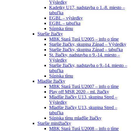
Výsledky
Kadetky U17, nadstavba o 1.-8. miesto –
tabuľka
EGBL – výsledky
EGBL – tabuľka
Súpiska tímu
Staršie žiačky
MBK Stará Turá U2005 – info o tíme
Staršie žiačky, skupina Západ – Výsledky
Staršie žiačky, skupina Západ – tabuľka
St. žiačky, nadstavba o 9.-14. miesto –
Výsledky
Staršie žiačky, nadstavba o 9.-14. miesto –
tabuľka
Súpiska tímu
Mladšie žiačky
MBK Stará Turá U2007 – info o tíme
Play off MSR 2020 – ml. žiačky
Mladšie žiačky U13, skupina Stred –
Výsledky
Mladšie žiačky U13, skupina Stred –
tabuľka
Súpiska tímu mladšie žiačky
Staršie minižiačky
MBK Stará Turá U2008 – info o tíme