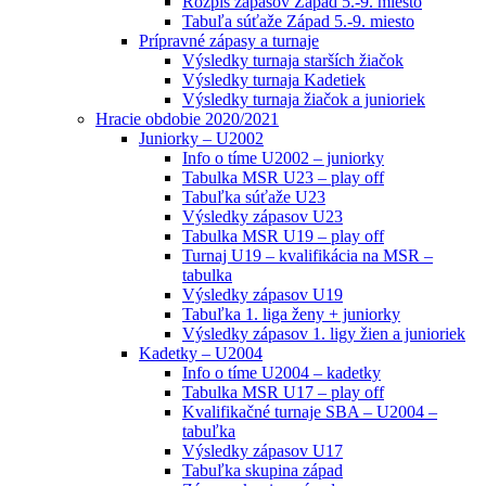
Rozpis zápasov Západ 5.-9. miesto
Tabuľa súťaže Západ 5.-9. miesto
Prípravné zápasy a turnaje
Výsledky turnaja starších žiačok
Výsledky turnaja Kadetiek
Výsledky turnaja žiačok a junioriek
Hracie obdobie 2020/2021
Juniorky – U2002
Info o tíme U2002 – juniorky
Tabulka MSR U23 – play off
Tabuľka súťaže U23
Výsledky zápasov U23
Tabulka MSR U19 – play off
Turnaj U19 – kvalifikácia na MSR –
tabulka
Výsledky zápasov U19
Tabuľka 1. liga ženy + juniorky
Výsledky zápasov 1. ligy žien a junioriek
Kadetky – U2004
Info o tíme U2004 – kadetky
Tabulka MSR U17 – play off
Kvalifikačné turnaje SBA – U2004 –
tabuľka
Výsledky zápasov U17
Tabuľka skupina západ