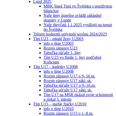
Lund 2025
MBK Stará Turá vo Švédsku s pozitívnou
bilanciou
Naše tímy úspešne zvládli základné
skupiny v Lunde
Naše dievčatá 1.1.2025 vyrážajú na turnaj
do Švédska
Tréneri hodnotili uplynulú sezónu 2024/2025
Tím U23 – mladé ženy U2003
info o tíme U2003
Rozpis zápasov U23
Tabuľka súťaže 1. ligy
Tím U23 vo finále 1. ligy podľahol
Košiciam
Tím U17 – kadetky U2008
info o tíme U2008
Rozpis zápasov U17 o 9-.16.m.
Rozpis zápasov U17 zákl. sk.
Tabuľka súťaže U17 o 9.-16.m.
Tabuľka súťaže U17 zákl. sk.
Tím U17 na MSR ukázal svoje schopnosti
a získal 5. miesto
Tím U15 – staršie žiačky U2010
info o tíme U2010
Rozpis zápasov U15 o 1.-8.m.