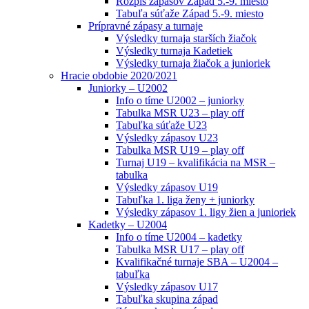
Rozpis zápasov Západ 5.-9. miesto
Tabuľa súťaže Západ 5.-9. miesto
Prípravné zápasy a turnaje
Výsledky turnaja starších žiačok
Výsledky turnaja Kadetiek
Výsledky turnaja žiačok a junioriek
Hracie obdobie 2020/2021
Juniorky – U2002
Info o tíme U2002 – juniorky
Tabulka MSR U23 – play off
Tabuľka súťaže U23
Výsledky zápasov U23
Tabulka MSR U19 – play off
Turnaj U19 – kvalifikácia na MSR –
tabulka
Výsledky zápasov U19
Tabuľka 1. liga ženy + juniorky
Výsledky zápasov 1. ligy žien a junioriek
Kadetky – U2004
Info o tíme U2004 – kadetky
Tabulka MSR U17 – play off
Kvalifikačné turnaje SBA – U2004 –
tabuľka
Výsledky zápasov U17
Tabuľka skupina západ