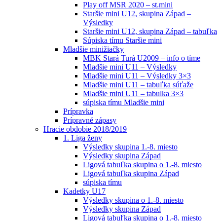
Play off MSR 2020 – st.mini
Staršie mini U12, skupina Západ –
Výsledky
Staršie mini U12, skupina Západ – tabuľka
Súpiska tímu Staršie mini
Mladšie minižiačky
MBK Stará Turá U2009 – info o tíme
Mladšie mini U11 – Výsledky
Mladšie mini U11 – Výsledky 3×3
Mladšie mini U11 – tabuľka súťaže
Mladšie mini U11 – tabulka 3×3
súpiska tímu Mladšie mini
Prípravka
Prípravné zápasy
Hracie obdobie 2018/2019
1. Liga ženy
Výsledky skupina 1.-8. miesto
Výsledky skupina Západ
Ligová tabuľka skupina o 1.-8. miesto
Ligová tabuľka skupina Západ
súpiska tímu
Kadetky U17
Výsledky skupina o 1.-8. miesto
Výsledky skupina Západ
Ligová tabuľka skupina o 1.-8. miesto