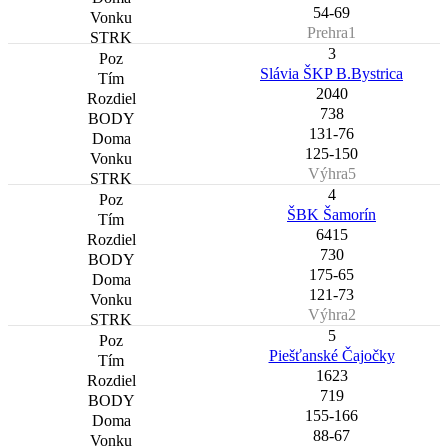
54-69
Prehra1
3
Slávia ŠKP B.Bystrica
2040
738
131-76
125-150
Výhra5
4
ŠBK Šamorín
6415
730
175-65
121-73
Výhra2
5
Piešťanské Čajočky
1623
719
155-166
88-67