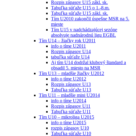
Rozpis zápasov U15 zákl. sk.
Tabuľka súťaže U15 o 1.-8.m.
Tabuľka súťaže U15 zákl. sk.
Tím U2010 zakončil úspešne MSR na 5.
mieste
Tím U15 v nadchádzajúcej sezóne
absolvuje nadnárodnú ligu EGBL
Tím U14 – žiačky rok U2011
info o tíme U2011
Rozpis zápasov U14
tabuľka súťaže U14
Aj tím U14 dodržal klubový štandard a
obsadil 5. miesto na MSR
Tím U13 – mladšie žiačky U2012
info o tíme U2012
Rozpis zápasov U13
Tabuľka súťaže U13
Tím U11 – mladšie mini U2014
info o tíme U2014
Rozpis zápasov U11
Tabuľka súťaže U11
Tím U10 – mikroliga U2015
info o tíme U2015
rozpis zápasov U10
Tabuľka súťaže U10