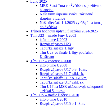
Lund 2025
MBK Stará Turá vo Švédsku s pozitívnou
bilanciou
Naše tímy úspešne zvládli základné
skupiny v Lunde
Naše dievčatá 1.1.2025 vyrážajú na turnaj
do Švédska
Tréneri hodnotili uplynulú sezónu 2024/2025
Tím U23 – mladé ženy U2003
info o tíme U2003
Rozpis zápasov U23
Tabuľka súťaže 1. ligy
Tím U23 vo finále 1. ligy podľahol
Košiciam
Tím U17 – kadetky U2008
info o tíme U2008
Rozpis zápasov U17 o 9-.16.m.
Rozpis zápasov U17 zákl. sk.
Tabuľka súťaže U17 o 9.-16.m.
Tabuľka súťaže U17 zákl. sk.
Tím U17 na MSR ukázal svoje schopnosti
a získal 5. miesto
Tím U15 – staršie žiačky U2010
info o tíme U2010
Rozpis zápasov U15 o 1.-8.m.