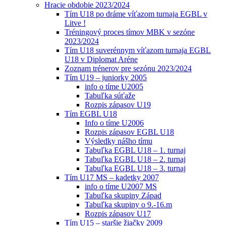
Hracie obdobie 2023/2024
Tím U18 po dráme víťazom turnaja EGBL v
Litve !
Tréningový proces tímov MBK v sezóne
2023/2024
Tím U18 suverénnym víťazom turnaja EGBL
U18 v Diplomat Aréne
Zoznam trénerov pre sezónu 2023/2024
Tím U19 – juniorky 2005
info o tíme U2005
Tabuľka súťaže
Rozpis zápasov U19
Tím EGBL U18
Info o tíme U2006
Rozpis zápasov EGBL U18
Výsledky nášho tímu
Tabuľka EGBL U18 – 1. turnaj
Tabuľka EGBL U18 – 2. turnaj
Tabuľka EGBL U18 – 3. turnaj
Tím U17 MS – kadetky 2007
info o tíme U2007 MS
Tabuľka skupiny Západ
Tabuľka skupiny o 9.-16.m
Rozpis zápasov U17
Tím U15 – staršie žiačky 2009