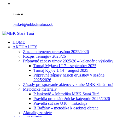
Kontakt
basket@mbkstaratura.sk
HOME
AKTUALITY
Zoznam trénerov pre sezónu 2025/2026
Rozpis tréningov 2025/26
Prípravné zápasy tímov 2025/26 – kalendár a výsledky
Turnaj Myjava U17 – september 2025
Turnaj Kyjov U14 – august 2025
Prípravné zápasy našich družstiev v sezóne
2025/2026
Zásady pre správanie aktérov v klube MBK Stará Turá
Metodické materiály
P.Jankovič – Metodika MBK Stará Turá
Pravidlá pre mládežnícke kategórie 2025/2026
Pravidlá súťaže U10 – mikroliga
B.Bažány – metodika k osobnej obrane
Aktuality zo siete