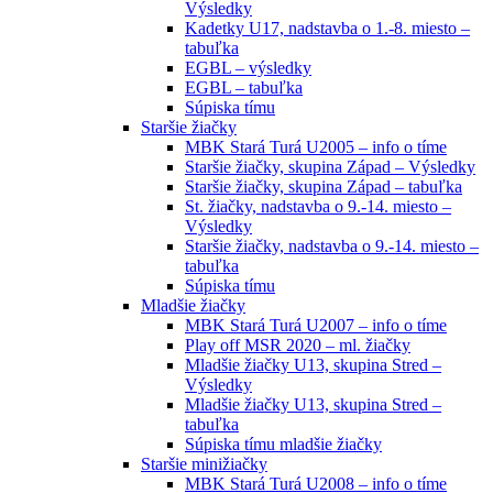
Výsledky
Kadetky U17, nadstavba o 1.-8. miesto –
tabuľka
EGBL – výsledky
EGBL – tabuľka
Súpiska tímu
Staršie žiačky
MBK Stará Turá U2005 – info o tíme
Staršie žiačky, skupina Západ – Výsledky
Staršie žiačky, skupina Západ – tabuľka
St. žiačky, nadstavba o 9.-14. miesto –
Výsledky
Staršie žiačky, nadstavba o 9.-14. miesto –
tabuľka
Súpiska tímu
Mladšie žiačky
MBK Stará Turá U2007 – info o tíme
Play off MSR 2020 – ml. žiačky
Mladšie žiačky U13, skupina Stred –
Výsledky
Mladšie žiačky U13, skupina Stred –
tabuľka
Súpiska tímu mladšie žiačky
Staršie minižiačky
MBK Stará Turá U2008 – info o tíme