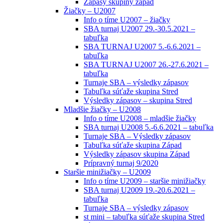
Zápasy skupiny západ
Žiačky – U2007
Info o tíme U2007 – žiačky
SBA turnaj U2007 29.-30.5.2021 –
tabuľka
SBA TURNAJ U2007 5.-6.6.2021 –
tabuľka
SBA TURNAJ U2007 26.-27.6.2021 –
tabuľka
Turnaje SBA – výsledky zápasov
Tabuľka súťaže skupina Stred
Výsledky zápasov – skupina Stred
Mladšie žiačky – U2008
Info o tíme U2008 – mladšie žiačky
SBA turnaj U2008 5.-6.6.2021 – tabuľka
Turnaje SBA – Výsledky zápasov
Tabuľka súťaže skupina Západ
Výsledky zápasov skupina Západ
Prípravný turnaj 9/2020
Staršie minižiačky – U2009
Info o tíme U2009 – staršie minižiačky
SBA turnaj U2009 19.-20.6.2021 –
tabuľka
Turnaje SBA – výsledky zápasov
st mini – tabuľka súťaže skupina Stred