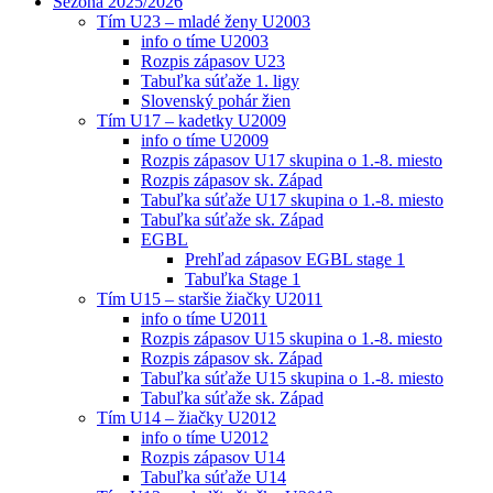
Sezóna 2025/2026
Tím U23 – mladé ženy U2003
info o tíme U2003
Rozpis zápasov U23
Tabuľka súťaže 1. ligy
Slovenský pohár žien
Tím U17 – kadetky U2009
info o tíme U2009
Rozpis zápasov U17 skupina o 1.-8. miesto
Rozpis zápasov sk. Západ
Tabuľka súťaže U17 skupina o 1.-8. miesto
Tabuľka súťaže sk. Západ
EGBL
Prehľad zápasov EGBL stage 1
Tabuľka Stage 1
Tím U15 – staršie žiačky U2011
info o tíme U2011
Rozpis zápasov U15 skupina o 1.-8. miesto
Rozpis zápasov sk. Západ
Tabuľka súťaže U15 skupina o 1.-8. miesto
Tabuľka súťaže sk. Západ
Tím U14 – žiačky U2012
info o tíme U2012
Rozpis zápasov U14
Tabuľka súťaže U14