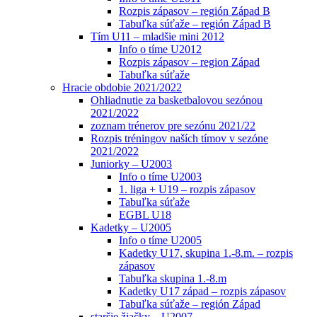
Rozpis zápasov – región Západ B
Tabuľka súťaže – región Západ B
Tím U11 – mladšie mini 2012
Info o tíme U2012
Rozpis zápasov – region Západ
Tabuľka súťaže
Hracie obdobie 2021/2022
Ohliadnutie za basketbalovou sezónou
2021/2022
zoznam trénerov pre sezónu 2021/22
Rozpis tréningov naších tímov v sezóne
2021/2022
Juniorky – U2003
Info o tíme U2003
1. liga + U19 – rozpis zápasov
Tabuľka súťaže
EGBL U18
Kadetky – U2005
Info o tíme U2005
Kadetky U17, skupina 1.-8.m. – rozpis
zápasov
Tabuľka skupina 1.-8.m
Kadetky U17 západ – rozpis zápasov
Tabuľka súťaže – región Západ
staršie žiačky – U2007