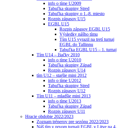
info o tíme U2009
Tabuľka skupiny Stred
Tabuľka skupiny o 1.-8. miesto
Rozpis zápasov U15
EGBL U15
Rozpis zápasov EGBL U15
Výsledky nášho tímu
Tím U15 vyrazil na tretí turnaj
EGBL do Tallinnu
Tabuľka EGBL U15 – 1. turnaj
Tím U14 – žiačky 2010
info o tíme U2010
Tabuľka skupiny Západ
Rozpis zápasov U14
tím U12 – staršie mini 2012
info o tíme U2012
Tabuľka skupiny Stred
Rozpis zápasov U12
Tím U11 – mladšie mini 2013
info o tíme U2013
Tabuľka skupiny Západ
Rozpis zápasov U11
Hracie obdobie 2022/2023
Zoznam trénerov pre sezónu 2022/2023
Náš tím v prvom turnaji EGBL v Litve na 4.