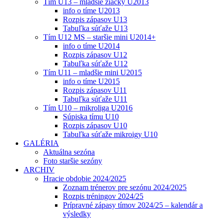
Tím U13 – mladšie žiačky U2013
info o tíme U2013
Rozpis zápasov U13
Tabuľka súťaže U13
Tím U12 MS – staršie mini U2014+
info o tíme U2014
Rozpis zápasov U12
Tabuľka súťaže U12
Tím U11 – mladšie mini U2015
info o tíme U2015
Rozpis zápasov U11
Tabuľka súťaže U11
Tím U10 – mikroliga U2016
Súpiska tímu U10
Rozpis zápasov U10
Tabuľka súťaže mikroigy U10
GALÉRIA
Aktuálna sezóna
Foto staršie sezóny
ARCHIV
Hracie obdobie 2024/2025
Zoznam trénerov pre sezónu 2024/2025
Rozpis tréningov 2024/25
Prípravné zápasy tímov 2024/25 – kalendár a
výsledky