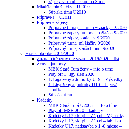
zápasy st. mini – skupina Stred
Mladšie minižiačky – U2010
Súpiska tímu U2010
Prípravka – U2011
Prípravné zápasy
Prípravné turnaje st. mini + žiačky 12/2020
Prípravné zápasy junioriek a žiačok 9/2020
Prípravné zápasy kadetiek 9/2020
Prípravný turnaj ml žiačky 9/2020
Prípravný turnaj starších mini 9/2020
Hracie obdobie 2019/2020
Zoznam trénerov pre sezónu 2019/2020 – list
Ženy a juniorky
MBK Stará Turá ženy – info o tíme
Play off 1. ligy žien 2020
1. Liga ženy a Juniorky U19 – Výsledky
1. Liga ženy a juniorky U19 – Ligová
tabuľka
Súpiska tímu
Kadetky
MBK Stará Turá U2003 – info o tíme
Play off MSR 2020 – kadetky
Kadetky U17, skupina Západ – Výsledky
Kadetky U17, skupina Západ – tabuľka
Kadetky U17, nadstavba o 1.-8.miesto –