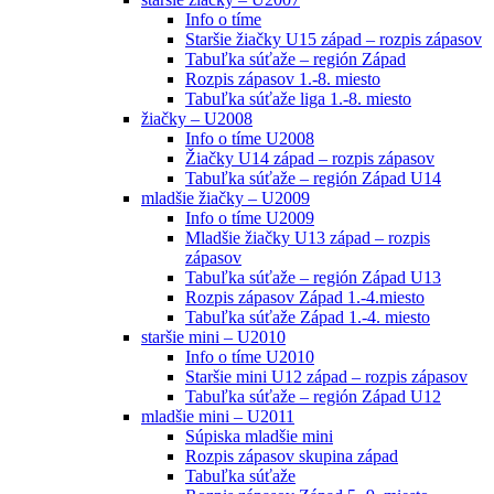
Info o tíme
Staršie žiačky U15 západ – rozpis zápasov
Tabuľka súťaže – región Západ
Rozpis zápasov 1.-8. miesto
Tabuľka súťaže liga 1.-8. miesto
žiačky – U2008
Info o tíme U2008
Žiačky U14 západ – rozpis zápasov
Tabuľka súťaže – región Západ U14
mladšie žiačky – U2009
Info o tíme U2009
Mladšie žiačky U13 západ – rozpis
zápasov
Tabuľka súťaže – región Západ U13
Rozpis zápasov Západ 1.-4.miesto
Tabuľka súťaže Západ 1.-4. miesto
staršie mini – U2010
Info o tíme U2010
Staršie mini U12 západ – rozpis zápasov
Tabuľka súťaže – región Západ U12
mladšie mini – U2011
Súpiska mladšie mini
Rozpis zápasov skupina západ
Tabuľka súťaže