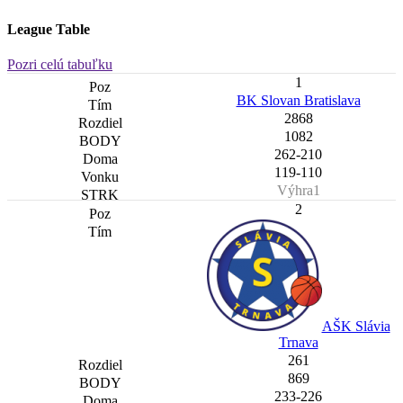
League Table
Pozri celú tabuľku
1
BK Slovan Bratislava
2868
1082
262-210
119-110
Výhra1
2
AŠK Slávia
Trnava
261
869
233-226