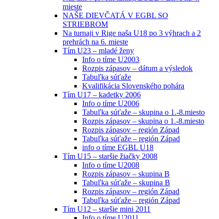
mieste
NAŠE DIEVČATÁ V EGBL SO
STRIEBROM
Na turnaji v Rige naša U18 po 3 výhrach a 2
prehrách na 6. mieste
Tím U23 – mladé ženy
Info o tíme U2003
Rozpis zápasov – dátum a výsledok
Tabuľka súťaže
Kvalifikácia Slovenského pohára
Tím U17 – kadetky 2006
Info o tíme U2006
Tabuľka súťaže – skupina o 1.-8.miesto
Rozpis zápasov – skupina o 1.-8.miesto
Rozpis zápasov – región Západ
Tabuľka súťaže – región Západ
info o tíme EGBL U18
Tím U15 – staršie žiačky 2008
Info o tíme U2008
Rozpis zápasov – skupina B
Tabuľka súťaže – skupina B
Rozpis zápasov – región Západ
Tabuľka súťaže – región Západ
Tím U12 – staršie mini 2011
Info o tíme U2011